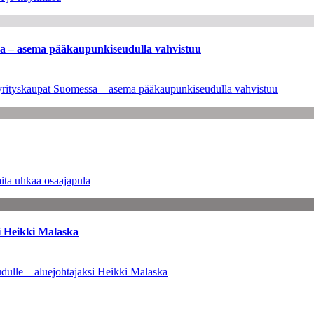
ssa – asema pääkaupunkiseudulla vahvistuu
en yrityskaupat Suomessa – asema pääkaupunkiseudulla vahvistuu
ita uhkaa osaajapula
i Heikki Malaska
dulle – aluejohtajaksi Heikki Malaska