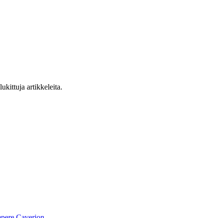
ukittuja artikkeleita.
pere
Caverion