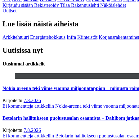
Kirjaudu sisään
Rekisteröidy
Tilaa Rakennuslehti
Näköislehdet
Uutiset
Lue lisää näistä aiheista
Arkkitehtuuri
Energiatehokkuus
Infra
Kiinteistöt
Korjausrakentamine
Uutisissa nyt
Uusimmat artikkelit
Nokia-areena teki viime vuonna miljoonatappion – miinusta ro
Kirjoitettu
7.8.2026
Ei kommentteja
artikkeliin Nokia-areena teki viime vuonna miljoona
Betolarin hallitukseen puolustusalan osaamista – Dahlbom jatk
Kirjoitettu
7.8.2026
Ei kommentteja
artikkeliin Betolarin hallitukseen puolustusalan osa