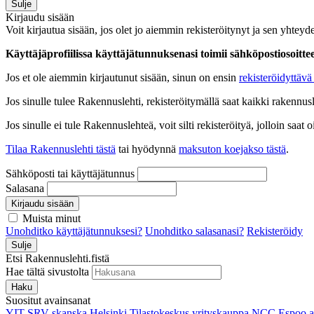
Sulje
Kirjaudu sisään
Voit kirjautua sisään, jos olet jo aiemmin rekisteröitynyt ja sen yhteyde
Käyttäjäprofiilissa käyttäjätunnuksenasi toimii sähköpostiosoittees
Jos et ole aiemmin kirjautunut sisään, sinun on ensin
rekisteröidyttävä 
Jos sinulle tulee Rakennuslehti, rekisteröitymällä saat kaikki rakennusle
Jos sinulle ei tule Rakennuslehteä, voit silti rekisteröityä, jolloin sa
Tilaa Rakennuslehti tästä
tai hyödynnä
maksuton koejakso tästä
.
Sähköposti tai käyttäjätunnus
Salasana
Kirjaudu sisään
Muista minut
Unohditko käyttäjätunnuksesi?
Unohditko salasanasi?
Rekisteröidy
Sulje
Etsi Rakennuslehti.fistä
Hae tältä sivustolta
Haku
Suositut avainsanat
YIT
SRV
skanska
Helsinki
Tilastokeskus
yrityskauppa
NCC
Espoo