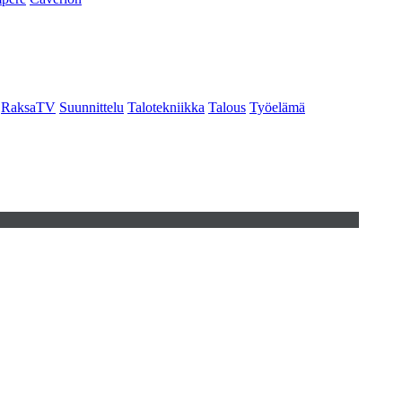
RaksaTV
Suunnittelu
Talotekniikka
Talous
Työelämä