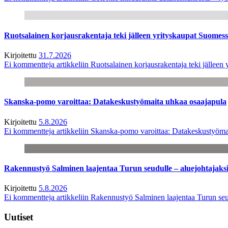
Ruotsalainen korjausrakentaja teki jälleen yrityskaupat Suome
Kirjoitettu
31.7.2026
Ei kommentteja
artikkeliin Ruotsalainen korjausrakentaja teki jälle
Skanska-pomo varoittaa: Datakeskustyömaita uhkaa osaajapula
Kirjoitettu
5.8.2026
Ei kommentteja
artikkeliin Skanska-pomo varoittaa: Datakeskustyöma
Rakennustyö Salminen laajentaa Turun seudulle – aluejohtajaks
Kirjoitettu
5.8.2026
Ei kommentteja
artikkeliin Rakennustyö Salminen laajentaa Turun seu
Uutiset