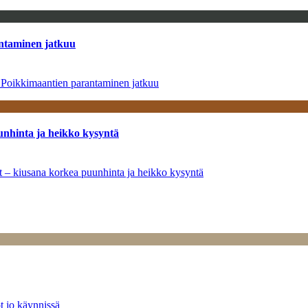
antaminen jatkuu
– Poikkimaantien parantaminen jatkuu
unhinta ja heikko kysyntä
ät – kiusana korkea puunhinta ja heikko kysyntä
t jo käynnissä