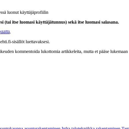
ssä luonut käyttäjäprofiilin
i (tai itse luomasi käyttäjätunnus) sekä itse luomasi salasana.
täällä
.
hti.fi-sisällöt luettavaksesi.
at oikeuden kommentoida lukottomia artikkeleita, mutta et pääse lukemaan l
asuntokauppa
asuntorakentaminen
Infra
talotekniikka
rakentaminen
Tam