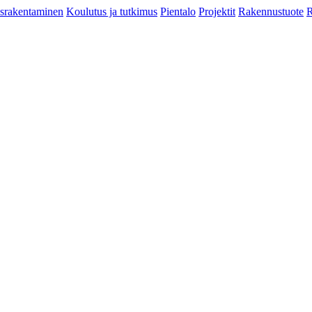
srakentaminen
Koulutus ja tutkimus
Pientalo
Projektit
Rakennustuote
R