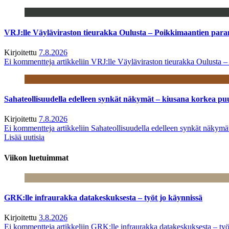
VRJ:lle Väyläviraston tieurakka Oulusta – Poikkimaantien par
Kirjoitettu
7.8.2026
Ei kommentteja
artikkeliin VRJ:lle Väyläviraston tieurakka Oulusta 
Sahateollisuudella edelleen synkät näkymät – kiusana korkea pu
Kirjoitettu
7.8.2026
Ei kommentteja
artikkeliin Sahateollisuudella edelleen synkät näkym
Lisää uutisia
Viikon luetuimmat
GRK:lle infraurakka datakeskuksesta – työt jo käynnissä
Kirjoitettu
3.8.2026
Ei kommentteja
artikkeliin GRK:lle infraurakka datakeskuksesta – työ