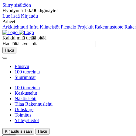
Siirry sisältöön
Hyödynnä 1kk/0€ diginäyte!
Lue lisää
Kirjaudu
Aiheet
Arkkitehtuuri
Infra
Kiinteistöt
Pientalo
Projektit
Rakennustuote
Raken
Kaikki mitä tietää pitää
Hae tältä sivustolta
Haku
Etusivu
100 tuoreinta
Suurimmat
100 tuoreinta
Keskustelut
Näköislehti
Tilaa Rakennuslehti
Uutiskirje
Toimitus
Yhteystiedot
Kirjaudu sisään
Haku