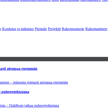
n
Koulutus ja tutkimus
Pientalo
Projektit
Rakennustuote
Rakentaminen
imasti aiempaa enemmän
tappion – miinusta roimasti aiempaa enemmän
aa puheenjohtajana
amista – Dahlbom jatkaa puheenjohtajana