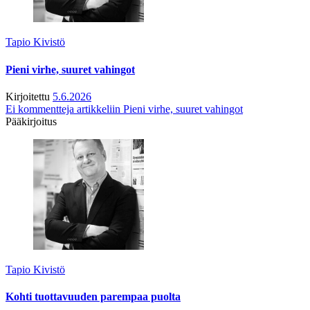
Tapio Kivistö
Pieni virhe, suuret vahingot
Kirjoitettu
5.6.2026
Ei kommentteja
artikkeliin Pieni virhe, suuret vahingot
Pääkirjoitus
Tapio Kivistö
Kohti tuottavuuden parempaa puolta