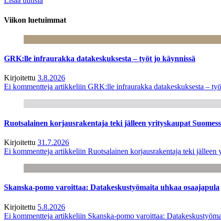
Lisää uutisia
Viikon luetuimmat
GRK:lle infraurakka datakeskuksesta – työt jo käynnissä
Kirjoitettu
3.8.2026
Ei kommentteja
artikkeliin GRK:lle infraurakka datakeskuksesta – työ
Ruotsalainen korjausrakentaja teki jälleen yrityskaupat Suome
Kirjoitettu
31.7.2026
Ei kommentteja
artikkeliin Ruotsalainen korjausrakentaja teki jälle
Skanska-pomo varoittaa: Datakeskustyömaita uhkaa osaajapula
Kirjoitettu
5.8.2026
Ei kommentteja
artikkeliin Skanska-pomo varoittaa: Datakeskustyöma