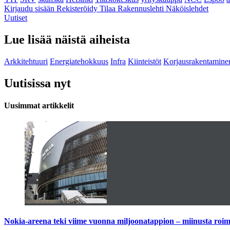
Kirjaudu sisään
Rekisteröidy
Tilaa Rakennuslehti
Näköislehdet
Uutiset
Lue lisää näistä aiheista
Arkkitehtuuri
Energiatehokkuus
Infra
Kiinteistöt
Korjausrakentamine
Uutisissa nyt
Uusimmat artikkelit
Nokia-areena teki viime vuonna miljoonatappion – miinusta ro