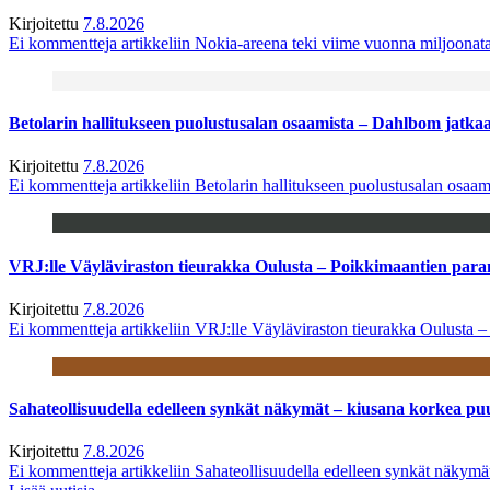
Kirjoitettu
7.8.2026
Ei kommentteja
artikkeliin Nokia-areena teki viime vuonna miljoona
Betolarin hallitukseen puolustusalan osaamista – Dahlbom jatk
Kirjoitettu
7.8.2026
Ei kommentteja
artikkeliin Betolarin hallitukseen puolustusalan osa
VRJ:lle Väyläviraston tieurakka Oulusta – Poikkimaantien par
Kirjoitettu
7.8.2026
Ei kommentteja
artikkeliin VRJ:lle Väyläviraston tieurakka Oulusta 
Sahateollisuudella edelleen synkät näkymät – kiusana korkea pu
Kirjoitettu
7.8.2026
Ei kommentteja
artikkeliin Sahateollisuudella edelleen synkät näkym