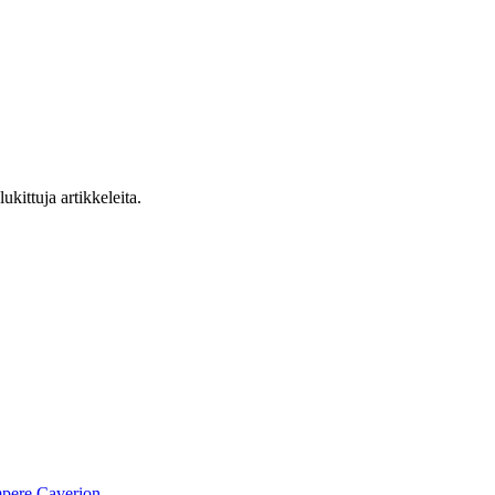
ukittuja artikkeleita.
pere
Caverion