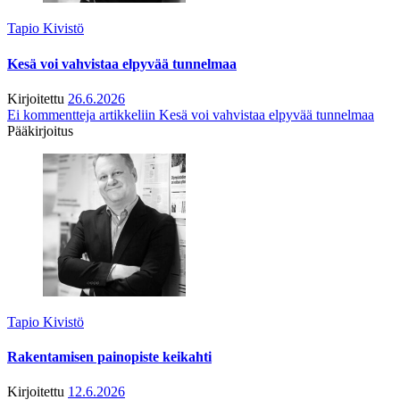
Tapio Kivistö
Kesä voi vahvistaa elpyvää tunnelmaa
Kirjoitettu
26.6.2026
Ei kommentteja
artikkeliin Kesä voi vahvistaa elpyvää tunnelmaa
Pääkirjoitus
Tapio Kivistö
Rakentamisen painopiste keikahti
Kirjoitettu
12.6.2026