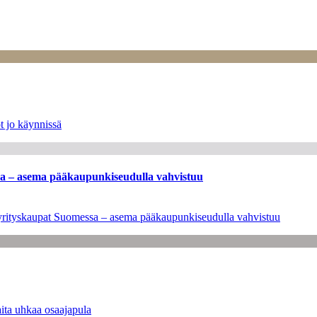
t jo käynnissä
ssa – asema pääkaupunkiseudulla vahvistuu
en yrityskaupat Suomessa – asema pääkaupunkiseudulla vahvistuu
ita uhkaa osaajapula