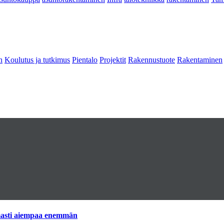
n
Koulutus ja tutkimus
Pientalo
Projektit
Rakennustuote
Rakentaminen
imasti aiempaa enemmän