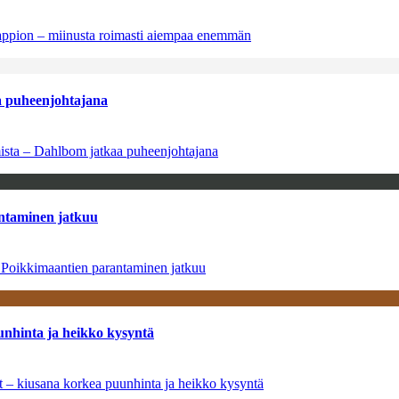
tappion – miinusta roimasti aiempaa enemmän
aa puheenjohtajana
amista – Dahlbom jatkaa puheenjohtajana
antaminen jatkuu
– Poikkimaantien parantaminen jatkuu
unhinta ja heikko kysyntä
ät – kiusana korkea puunhinta ja heikko kysyntä