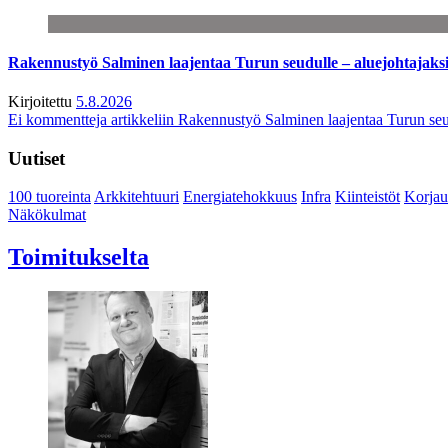
Rakennustyö Salminen laajentaa Turun seudulle – aluejohtajaks
Kirjoitettu
5.8.2026
Ei kommentteja
artikkeliin Rakennustyö Salminen laajentaa Turun seu
Uutiset
100 tuoreinta
Arkkitehtuuri
Energiatehokkuus
Infra
Kiinteistöt
Korjau
Näkökulmat
Toimitukselta