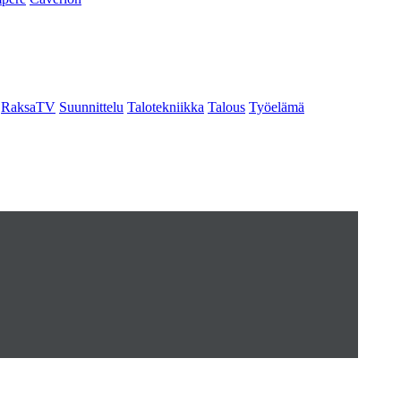
RaksaTV
Suunnittelu
Talotekniikka
Talous
Työelämä