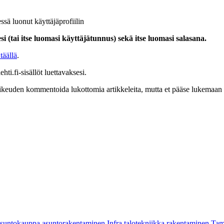
ssä luonut käyttäjäprofiilin
i (tai itse luomasi käyttäjätunnus) sekä itse luomasi salasana.
täällä
.
hti.fi-sisällöt luettavaksesi.
at oikeuden kommentoida lukottomia artikkeleita, mutta et pääse lukemaan l
asuntokauppa
asuntorakentaminen
Infra
talotekniikka
rakentaminen
Tam