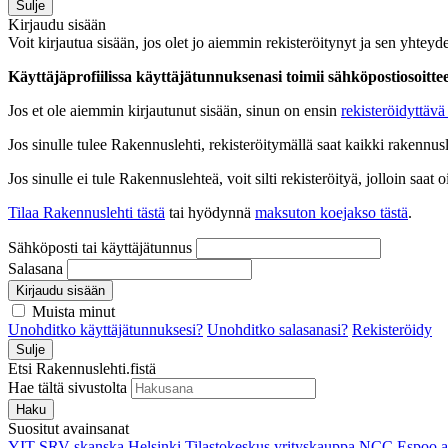
Sulje
Kirjaudu sisään
Voit kirjautua sisään, jos olet jo aiemmin rekisteröitynyt ja sen yhteyde
Käyttäjäprofiilissa käyttäjätunnuksenasi toimii sähköpostiosoittees
Jos et ole aiemmin kirjautunut sisään, sinun on ensin
rekisteröidyttävä 
Jos sinulle tulee Rakennuslehti, rekisteröitymällä saat kaikki rakennusle
Jos sinulle ei tule Rakennuslehteä, voit silti rekisteröityä, jolloin sa
Tilaa Rakennuslehti tästä
tai hyödynnä
maksuton koejakso tästä
.
Sähköposti tai käyttäjätunnus
Salasana
Kirjaudu sisään
Muista minut
Unohditko käyttäjätunnuksesi?
Unohditko salasanasi?
Rekisteröidy
Sulje
Etsi Rakennuslehti.fistä
Hae tältä sivustolta
Haku
Suositut avainsanat
YIT
SRV
skanska
Helsinki
Tilastokeskus
yrityskauppa
NCC
Espoo