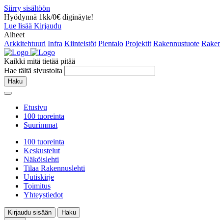
Siirry sisältöön
Hyödynnä 1kk/0€ diginäyte!
Lue lisää
Kirjaudu
Aiheet
Arkkitehtuuri
Infra
Kiinteistöt
Pientalo
Projektit
Rakennustuote
Raken
Kaikki mitä tietää pitää
Hae tältä sivustolta
Haku
Etusivu
100 tuoreinta
Suurimmat
100 tuoreinta
Keskustelut
Näköislehti
Tilaa Rakennuslehti
Uutiskirje
Toimitus
Yhteystiedot
Kirjaudu sisään
Haku