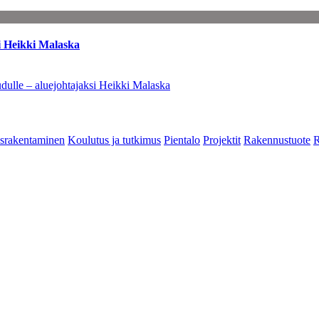
i Heikki Malaska
dulle – aluejohtajaksi Heikki Malaska
srakentaminen
Koulutus ja tutkimus
Pientalo
Projektit
Rakennustuote
R