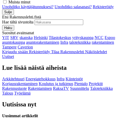
Muista minut
Unohditko käyttäjätunnuksesi?
Unohditko salasanasi?
Rekisteröidy
Sulje
Etsi Rakennuslehti.fistä
Hae tältä sivustolta
Haku
Suositut avainsanat
YIT
SRV
skanska
Helsinki
Tilastokeskus
yrityskauppa
NCC
Espoo
asuntokauppa
asuntorakentaminen
Infra
talotekniikka
rakentaminen
Tampere
Caverion
Kirjaudu sisään
Rekisteröidy
Tilaa Rakennuslehti
Näköislehdet
Uutiset
Lue lisää näistä aiheista
Arkkitehtuuri
Energiatehokkuus
Infra
Kiinteistöt
Korjausrakentaminen
Koulutus ja tutkimus
Pientalo
Projektit
Rakennustuote
Rakentaminen
RaksaTV
Suunnittelu
Talotekniikka
Talous
Työelämä
Uutisissa nyt
Uusimmat artikkelit