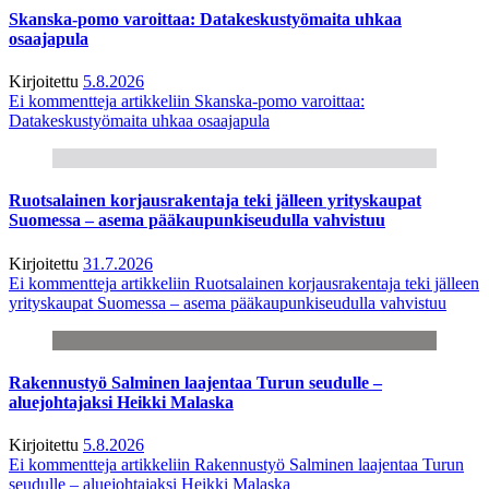
Skanska-pomo varoittaa: Datakeskustyömaita uhkaa
osaajapula
Kirjoitettu
5.8.2026
Ei kommentteja
artikkeliin Skanska-pomo varoittaa:
Datakeskustyömaita uhkaa osaajapula
Ruotsalainen korjausrakentaja teki jälleen yrityskaupat
Suomessa – asema pääkaupunkiseudulla vahvistuu
Kirjoitettu
31.7.2026
Ei kommentteja
artikkeliin Ruotsalainen korjausrakentaja teki jälleen
yrityskaupat Suomessa – asema pääkaupunkiseudulla vahvistuu
Rakennustyö Salminen laajentaa Turun seudulle –
aluejohtajaksi Heikki Malaska
Kirjoitettu
5.8.2026
Ei kommentteja
artikkeliin Rakennustyö Salminen laajentaa Turun
seudulle – aluejohtajaksi Heikki Malaska