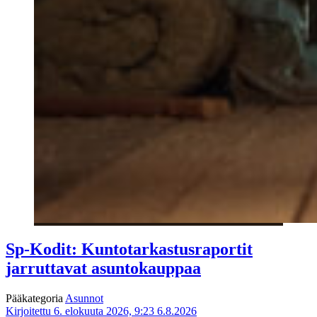
Sp-Kodit: Kuntotarkastusraportit
jarruttavat asuntokauppaa
Pääkategoria
Asunnot
Kirjoitettu 6. elokuuta 2026, 9:23
6.8.2026