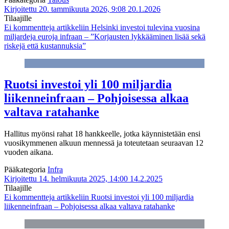
Kirjoitettu 20. tammikuuta 2026, 9:08
20.1.2026
Tilaajille
Ei kommentteja
artikkeliin Helsinki investoi tulevina vuosina
miljardeja euroja infraan – ”Korjausten lykkääminen lisää sekä
riskejä että kustannuksia”
Ruotsi investoi yli 100 miljardia
liikenneinfraan – Pohjoisessa alkaa
valtava ratahanke
Hallitus myönsi rahat 18 hankkeelle, jotka käynnistetään ensi
vuosikymmenen alkuun mennessä ja toteutetaan seuraavan 12
vuoden aikana.
Pääkategoria
Infra
Kirjoitettu 14. helmikuuta 2025, 14:00
14.2.2025
Tilaajille
Ei kommentteja
artikkeliin Ruotsi investoi yli 100 miljardia
liikenneinfraan – Pohjoisessa alkaa valtava ratahanke