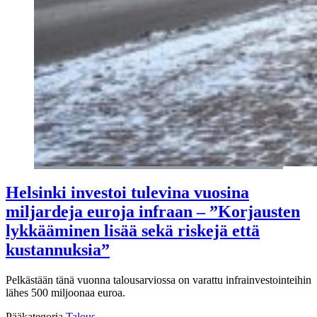
Helsinki investoi tulevina vuosina
miljardeja euroja infraan – ”Korjausten
lykkääminen lisää sekä riskejä että
kustannuksia”
Pelkästään tänä vuonna talousarviossa on varattu infrainvestointeihin
lähes 500 miljoonaa euroa.
Pääkategoria
Talous