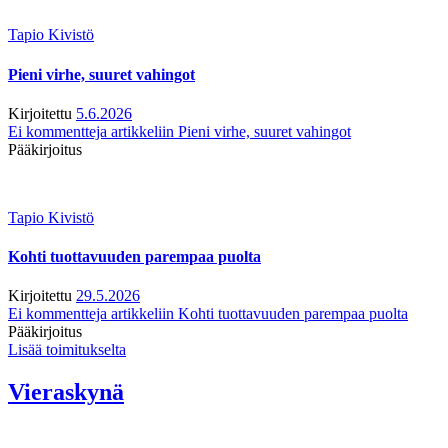
Tapio Kivistö
Pieni virhe, suuret vahingot
Kirjoitettu
5.6.2026
Ei kommentteja
artikkeliin Pieni virhe, suuret vahingot
Pääkirjoitus
Tapio Kivistö
Kohti tuottavuuden parempaa puolta
Kirjoitettu
29.5.2026
Ei kommentteja
artikkeliin Kohti tuottavuuden parempaa puolta
Pääkirjoitus
Lisää toimitukselta
Vieraskynä