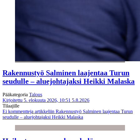
Rakennustyö Salminen laajentaa Turun
seudulle – aluejohtajaksi Heikki Malaska
Pääkategoria
Talous
Kirjoitettu 5. elokuuta 2026, 10:51
5.8.2026
Tilaajille
Ei kommentteja
artikkeliin Rakennustyö Salminen laajentaa Turun
seudulle – aluejohtajaksi Heikki Malaska