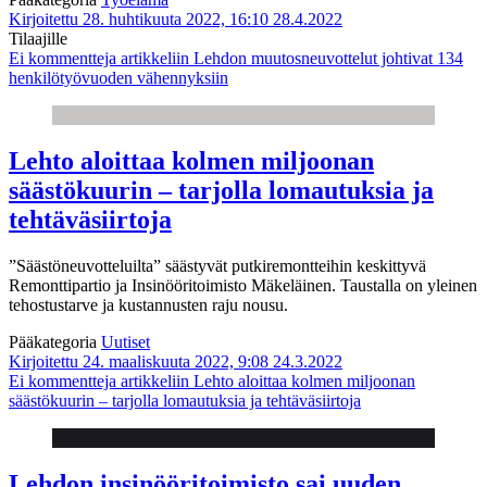
Kirjoitettu 28. huhtikuuta 2022, 16:10
28.4.2022
Tilaajille
Ei kommentteja
artikkeliin Lehdon muutosneuvottelut johtivat 134
henkilötyövuoden vähennyksiin
Lehto aloittaa kolmen miljoonan
säästökuurin – tarjolla lomautuksia ja
tehtäväsiirtoja
”Säästöneuvotteluilta” säästyvät putkiremontteihin keskittyvä
Remonttipartio ja Insinööritoimisto Mäkeläinen. Taustalla on yleinen
tehostustarve ja kustannusten raju nousu.
Pääkategoria
Uutiset
Kirjoitettu 24. maaliskuuta 2022, 9:08
24.3.2022
Ei kommentteja
artikkeliin Lehto aloittaa kolmen miljoonan
säästökuurin – tarjolla lomautuksia ja tehtäväsiirtoja
Lehdon insinööritoimisto sai uuden