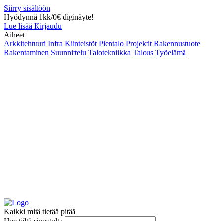
Siirry sisältöön
Hyödynnä 1kk/0€ diginäyte!
Lue lisää
Kirjaudu
Aiheet
Arkkitehtuuri
Infra
Kiinteistöt
Pientalo
Projektit
Rakennustuote
Rakentaminen
Suunnittelu
Talotekniikka
Talous
Työelämä
Kaikki mitä tietää pitää
Hae tältä sivustolta