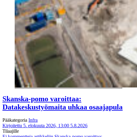
Skanska-pomo varoittaa:
Datakeskustyömaita uhkaa osaajapula
Pääkategoria
Infra
Kirjoitettu 5. elokuuta 2026, 13:00
5.8.2026
Tilaajille
Ei kommentteja
artikkeliin Skanska-pomo varoittaa: