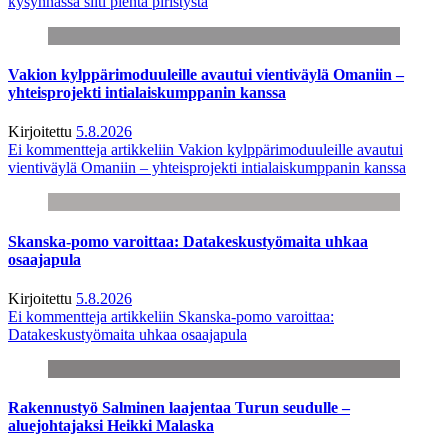
kysynnässä silti pientä piristystä
Vakion kylppärimoduuleille avautui vientiväylä Omaniin –
yhteisprojekti intialaiskumppanin kanssa
Kirjoitettu
5.8.2026
Ei kommentteja
artikkeliin Vakion kylppärimoduuleille avautui
vientiväylä Omaniin – yhteisprojekti intialaiskumppanin kanssa
Skanska-pomo varoittaa: Datakeskustyömaita uhkaa
osaajapula
Kirjoitettu
5.8.2026
Ei kommentteja
artikkeliin Skanska-pomo varoittaa:
Datakeskustyömaita uhkaa osaajapula
Rakennustyö Salminen laajentaa Turun seudulle –
aluejohtajaksi Heikki Malaska