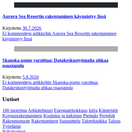
Aurora Sea Resortin rakentaminen käynnistyy Iissä
Kirjoitettu
30.7.2026
Ei kommentteja
artikkeliin Aurora Sea Resortin rakentaminen
käynnistyy Iissä
Skanska-pomo varoittaa: Datakeskustyömaita uhkaa
osaajapula
Kirjoitettu
5.8.2026
Ei kommentteja
artikkeliin Skanska-pomo varoittaa:
Datakeskustyömaita uhkaa osaajapula
Uutiset
100 tuoreinta
Arkkitehtuuri
Energiatehokkuus
Infra
Kiinteistöt
Korjausrakentaminen
Koulutus ja tutkimus
Pientalo
Projektit
Rakennustuote
Rakentaminen
Suunnittelu
Talotekniikka
Talous
Työelämä
Näkökulmat