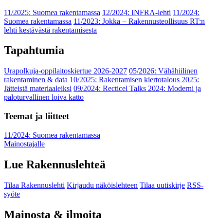
11/2025: Suomea rakentamassa
12/2024: INFRA-lehti
11/2024:
Suomea rakentamassa
11/2023: Jokka − Rakennusteollisuus RT:n
lehti kestävästä rakentamisesta
Tapahtumia
Urapolkuja-oppilaitoskiertue 2026-2027
05/2026: Vähähiilinen
rakentaminen & data
10/2025: Rakentamisen kiertotalous 2025:
Jätteistä materiaaleiksi
09/2024: Recticel Talks 2024: Moderni ja
paloturvallinen loiva katto
Teemat ja liitteet
11/2024: Suomea rakentamassa
Mainostajalle
Lue Rakennuslehteä
Tilaa Rakennuslehti
Kirjaudu näköislehteen
Tilaa uutiskirje
RSS-
syöte
Mainosta & ilmoita