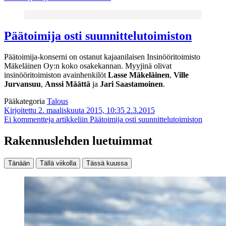
Päätoimija osti suunnittelutoimiston
Päätoimija-konserni on ostanut kajaanilaisen Insinööritoimisto
Mäkeläinen Oy:n koko osakekannan. Myyjinä olivat
insinööritoimiston avainhenkilöt
Lasse Mäkeläinen
,
Ville
Jurvansuu
,
Anssi Määttä
ja
Jari Saastamoinen
.
Pääkategoria
Talous
Kirjoitettu 2. maaliskuuta 2015, 10:35
2.3.2015
Ei kommentteja
artikkeliin Päätoimija osti suunnittelutoimiston
Rakennuslehden luetuimmat
Tänään
Tällä viikolla
Tässä kuussa