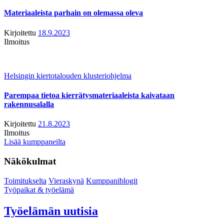
Materiaaleista parhain on olemassa oleva
Kirjoitettu
18.9.2023
Ilmoitus
Helsingin kiertotalouden klusteriohjelma
Parempaa tietoa kierrätysmateriaaleista kaivataan
rakennusalalla
Kirjoitettu
21.8.2023
Ilmoitus
Lisää kumppaneilta
Näkökulmat
Toimitukselta
Vieraskynä
Kumppaniblogit
Työpaikat & työelämä
Työelämän uutisia