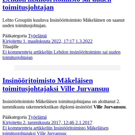
toimitusjohtajan
Lehto Groupiin kuuluva Insinööritoimisto Mäkeläinen on saanut
uuden toimitusjohtajan.
Pääkategoria
Työelämä
Kirjoitettu 1. maaliskuuta 2022, 17:17
1.3.2022
Tilaajille
Ei kommentteja
artikkeliin Lehdon insinööritoimisto sai uuden
toimitusjohtajan
Insinööritoimisto Mäkeläisen
toimitusjohtajaksi Ville Jurvansuu
Insinööritoimisto Mäkeläisen toimitusjohtajana on aloittanut 2.
tammikuuta rakennetekniikan diplomi-insinööri
Ville Jurvansuu
.
Pääkategoria
Työelämä
Kirjoitettu 2. tammikuuta 2017, 12:46
2.1.2017
Ei kommentteja
artikkeliin Insinööritoimisto Mäkeläisen
toimitusjohtajaksi Ville Jurvansuu