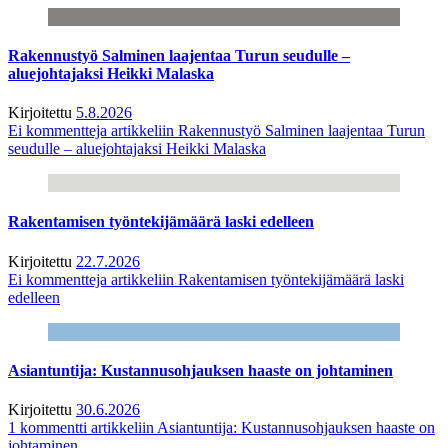
Rakennustyö Salminen laajentaa Turun seudulle –
aluejohtajaksi Heikki Malaska
Kirjoitettu
5.8.2026
Ei kommentteja
artikkeliin Rakennustyö Salminen laajentaa Turun
seudulle – aluejohtajaksi Heikki Malaska
Rakentamisen työntekijämäärä laski edelleen
Kirjoitettu
22.7.2026
Ei kommentteja
artikkeliin Rakentamisen työntekijämäärä laski
edelleen
Asiantuntija: Kustannusohjauksen haaste on johtaminen
Kirjoitettu
30.6.2026
1 kommentti
artikkeliin Asiantuntija: Kustannusohjauksen haaste on
johtaminen