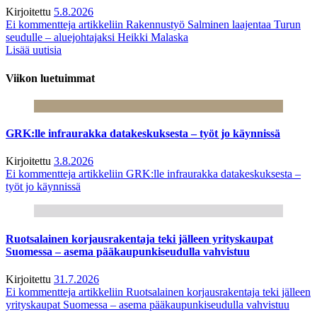
Kirjoitettu
5.8.2026
Ei kommentteja
artikkeliin Rakennustyö Salminen laajentaa Turun
seudulle – aluejohtajaksi Heikki Malaska
Lisää uutisia
Viikon luetuimmat
GRK:lle infraurakka datakeskuksesta – työt jo käynnissä
Kirjoitettu
3.8.2026
Ei kommentteja
artikkeliin GRK:lle infraurakka datakeskuksesta –
työt jo käynnissä
Ruotsalainen korjausrakentaja teki jälleen yrityskaupat
Suomessa – asema pääkaupunkiseudulla vahvistuu
Kirjoitettu
31.7.2026
Ei kommentteja
artikkeliin Ruotsalainen korjausrakentaja teki jälleen
yrityskaupat Suomessa – asema pääkaupunkiseudulla vahvistuu