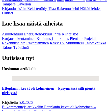
Tampere
Caverion
Kirjaudu sisään
Rekisteröidy
Tilaa Rakennuslehti
Näköislehdet
Uutiset
Lue lisää näistä aiheista
Arkkitehtuuri
Energiatehokkuus
Infra
Kiinteistöt
Korjausrakentaminen
Koulutus ja tutkimus
Pientalo
Projektit
Rakennustuote
Rakentaminen
RaksaTV
Suunnittelu
Talotekniikka
Talous
Työelämä
Uutisissa nyt
Uusimmat artikkelit
Etteplanin kevät oli kohmeinen – kysynnässä silti pientä
piristystä
Kirjoitettu
5.8.2026
Ei kommentteja
artikkeliin Etteplanin kevät oli kohmeinen –