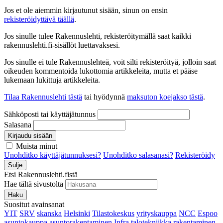
Jos et ole aiemmin kirjautunut sisään, sinun on ensin
rekisteröidyttävä täällä
.
Jos sinulle tulee Rakennuslehti, rekisteröitymällä saat kaikki
rakennuslehti.fi-sisällöt luettavaksesi.
Jos sinulle ei tule Rakennuslehteä, voit silti rekisteröityä, jolloin saat
oikeuden kommentoida lukottomia artikkeleita, mutta et pääse
lukemaan lukittuja artikkeleita.
Tilaa Rakennuslehti tästä
tai hyödynnä
maksuton koejakso tästä
.
Sähköposti tai käyttäjätunnus
Salasana
Kirjaudu sisään
Muista minut
Unohditko käyttäjätunnuksesi?
Unohditko salasanasi?
Rekisteröidy
Sulje
Etsi Rakennuslehti.fistä
Hae tältä sivustolta
Haku
Suositut avainsanat
YIT
SRV
skanska
Helsinki
Tilastokeskus
yrityskauppa
NCC
Espoo
asuntokauppa
asuntorakentaminen
Infra
talotekniikka
rakentaminen