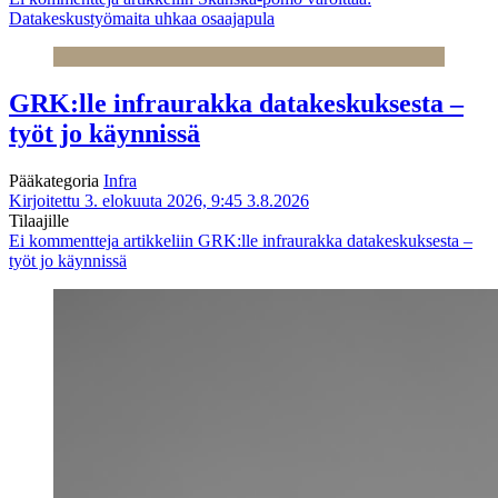
Datakeskustyömaita uhkaa osaajapula
GRK:lle infraurakka datakeskuksesta –
työt jo käynnissä
Pääkategoria
Infra
Kirjoitettu 3. elokuuta 2026, 9:45
3.8.2026
Tilaajille
Ei kommentteja
artikkeliin GRK:lle infraurakka datakeskuksesta –
työt jo käynnissä