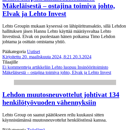
Mäkeläisestä – ostajina toimiva johto,
Elvak ja Lehto Invest
Lehto Groupin mukaan kyseessä on lähipiiritransaktio, sillä Lehdon
hallituksen jäsen Hannu Lehto käyttää määräysvaltaa Lehto
Investissä. Elvak on puolestaan hänen poikansa Timo Lehdon
johtama ja osittain omistama yhtiö.
Pääkategoria
Uutiset
Kirjoitettu 20. maaliskuuta 2024, 8:21
20.3.2024
Tilaajille
Ei kommentteja
artikkeliin Lehto luopuu Insinööritoimisto
Mäkeläisestä – ostajina toimiva johto, Elvak ja Lehto Invest
Lehdon muutosneuvottelut johtivat 134
henkilötyövuoden vähennyksiin
Lehto Group on saanut päätökseen reilu kuukausi sitten
käynnistämänsä muutosneuvottelut henkilöstönsä kanssa.
Pääkategoria
Työelämä