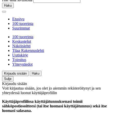
Haku
Etusivu
100 tuoreinta
Suurimmat
100 tuoreinta
Keskustelut
Näköislehti
Tilaa Rakennuslehti
Uutiskirje
Toimitus
Yhteystiedot
Kirjaudu sisään
Haku
Sulje
Kirjaudu sisään
Voit kirjautua sisään, jos olet jo aiemmin rekisteröitynyt ja sen
yhteydessä luonut käyttäjäprofiilin
Käyttäjäprofiilissa käyttäjätunnuksenasi toimii
sähköpostiosoitteesi (tai itse luomasi käyttäjätunnus) sekä itse
luomasi salasana.