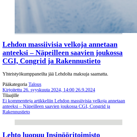
Lehdon massiivisia velkoja annetaan
anteeksi – Näpeilleen saavien joukossa
CGI, Congrid ja Rakennustieto
Yhteistyökumppaneilta jää Lehdolta maksuja saamatta.
Pääkategoria
Talous
Kirjoitettu 26. syyskuuta 2024, 14:00
26.9.2024
Tilaajille
Ei kommentteja
artikkeliin Lehdon massiivisia velkoja annetaan
anteeksi – Näpeilleen saavien joukossa CGI, Congrid ja
Rakennustieto
Lehto luopuu Insinööritoimisto