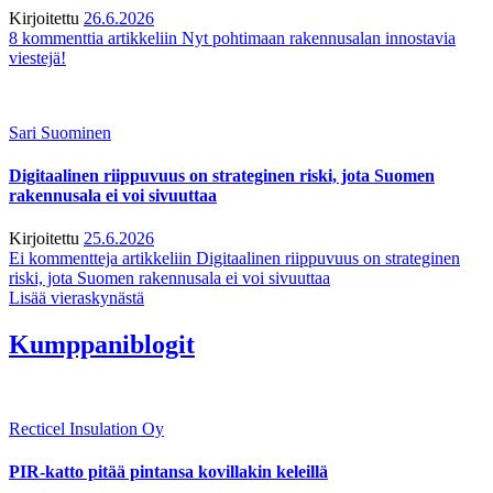
Kirjoitettu
26.6.2026
8 kommenttia
artikkeliin Nyt pohtimaan rakennusalan innostavia
viestejä!
Sari Suominen
Digitaalinen riippuvuus on strateginen riski, jota Suomen
rakennusala ei voi sivuuttaa
Kirjoitettu
25.6.2026
Ei kommentteja
artikkeliin Digitaalinen riippuvuus on strateginen
riski, jota Suomen rakennusala ei voi sivuuttaa
Lisää vieraskynästä
Kumppaniblogit
Recticel Insulation Oy
PIR-katto pitää pintansa kovillakin keleillä