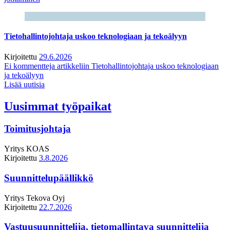
Tietohallintojohtaja uskoo teknologiaan ja tekoälyyn
Kirjoitettu
29.6.2026
Ei kommentteja
artikkeliin Tietohallintojohtaja uskoo teknologiaan
ja tekoälyyn
Lisää uutisia
Uusimmat työpaikat
Toimitusjohtaja
Yritys
KOAS
Kirjoitettu
3.8.2026
Suunnittelupäällikkö
Yritys
Tekova Oyj
Kirjoitettu
22.7.2026
Vastuusuunnittelija, tietomallintava suunnittelija