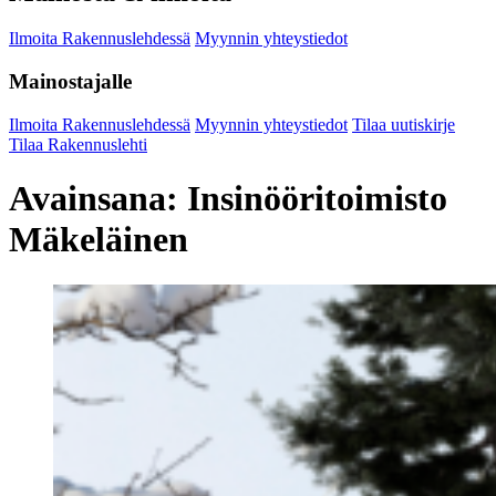
Ilmoita Rakennuslehdessä
Myynnin yhteystiedot
Mainostajalle
Ilmoita Rakennuslehdessä
Myynnin yhteystiedot
Tilaa uutiskirje
Tilaa Rakennuslehti
Avainsana:
Insinööritoimisto
Mäkeläinen