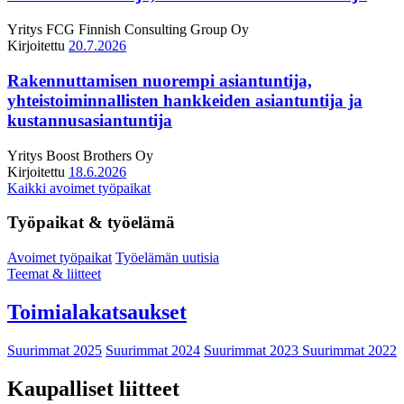
Yritys
FCG Finnish Consulting Group Oy
Kirjoitettu
20.7.2026
Rakennuttamisen nuorempi asiantuntija,
yhteistoiminnallisten hankkeiden asiantuntija ja
kustannusasiantuntija
Yritys
Boost Brothers Oy
Kirjoitettu
18.6.2026
Kaikki avoimet työpaikat
Työpaikat & työelämä
Avoimet työpaikat
Työelämän uutisia
Teemat & liitteet
Toimialakatsaukset
Suurimmat 2025
Suurimmat 2024
Suurimmat 2023
Suurimmat 2022
Kaupalliset liitteet