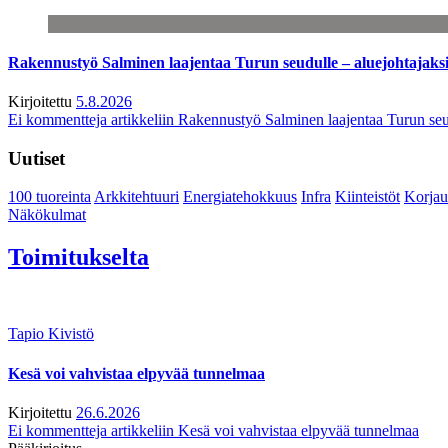
Rakennustyö Salminen laajentaa Turun seudulle – aluejohtajaks
Kirjoitettu
5.8.2026
Ei kommentteja
artikkeliin Rakennustyö Salminen laajentaa Turun seu
Uutiset
100 tuoreinta
Arkkitehtuuri
Energiatehokkuus
Infra
Kiinteistöt
Korjau
Näkökulmat
Toimitukselta
Tapio Kivistö
Kesä voi vahvistaa elpyvää tunnelmaa
Kirjoitettu
26.6.2026
Ei kommentteja
artikkeliin Kesä voi vahvistaa elpyvää tunnelmaa