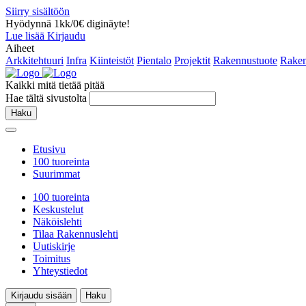
Siirry sisältöön
Hyödynnä 1kk/0€ diginäyte!
Lue lisää
Kirjaudu
Aiheet
Arkkitehtuuri
Infra
Kiinteistöt
Pientalo
Projektit
Rakennustuote
Raken
Kaikki mitä tietää pitää
Hae tältä sivustolta
Haku
Etusivu
100 tuoreinta
Suurimmat
100 tuoreinta
Keskustelut
Näköislehti
Tilaa Rakennuslehti
Uutiskirje
Toimitus
Yhteystiedot
Kirjaudu sisään
Haku