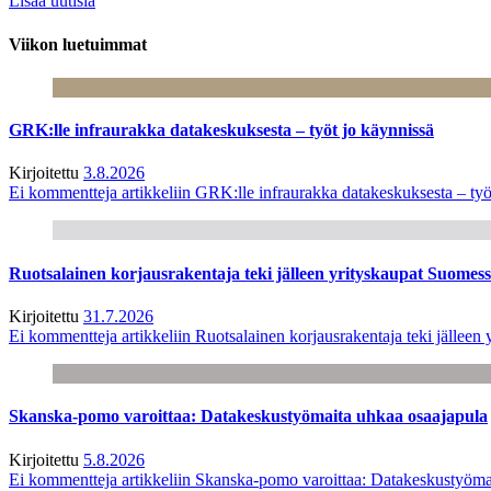
Lisää uutisia
Viikon luetuimmat
GRK:lle infraurakka datakeskuksesta – työt jo käynnissä
Kirjoitettu
3.8.2026
Ei kommentteja
artikkeliin GRK:lle infraurakka datakeskuksesta – työ
Ruotsalainen korjausrakentaja teki jälleen yrityskaupat Suome
Kirjoitettu
31.7.2026
Ei kommentteja
artikkeliin Ruotsalainen korjausrakentaja teki jälle
Skanska-pomo varoittaa: Datakeskustyömaita uhkaa osaajapula
Kirjoitettu
5.8.2026
Ei kommentteja
artikkeliin Skanska-pomo varoittaa: Datakeskustyöma