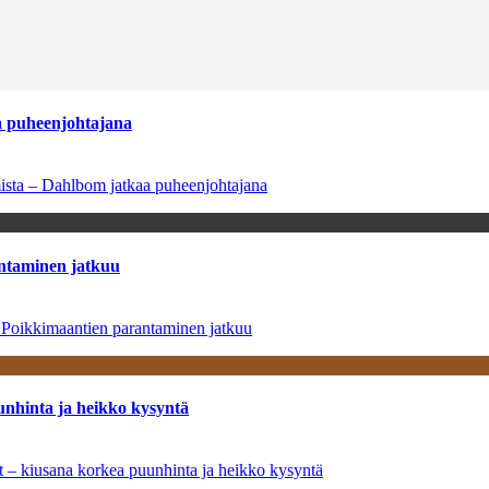
aa puheenjohtajana
amista – Dahlbom jatkaa puheenjohtajana
antaminen jatkuu
– Poikkimaantien parantaminen jatkuu
unhinta ja heikko kysyntä
ät – kiusana korkea puunhinta ja heikko kysyntä