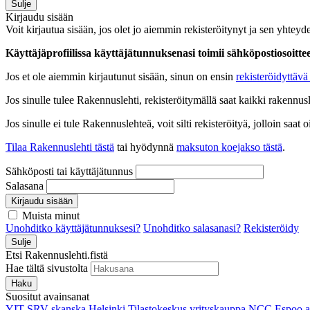
Sulje
Kirjaudu sisään
Voit kirjautua sisään, jos olet jo aiemmin rekisteröitynyt ja sen yhteyde
Käyttäjäprofiilissa käyttäjätunnuksenasi toimii sähköpostiosoittees
Jos et ole aiemmin kirjautunut sisään, sinun on ensin
rekisteröidyttävä 
Jos sinulle tulee Rakennuslehti, rekisteröitymällä saat kaikki rakennusle
Jos sinulle ei tule Rakennuslehteä, voit silti rekisteröityä, jolloin sa
Tilaa Rakennuslehti tästä
tai hyödynnä
maksuton koejakso tästä
.
Sähköposti tai käyttäjätunnus
Salasana
Kirjaudu sisään
Muista minut
Unohditko käyttäjätunnuksesi?
Unohditko salasanasi?
Rekisteröidy
Sulje
Etsi Rakennuslehti.fistä
Hae tältä sivustolta
Haku
Suositut avainsanat
YIT
SRV
skanska
Helsinki
Tilastokeskus
yrityskauppa
NCC
Espoo