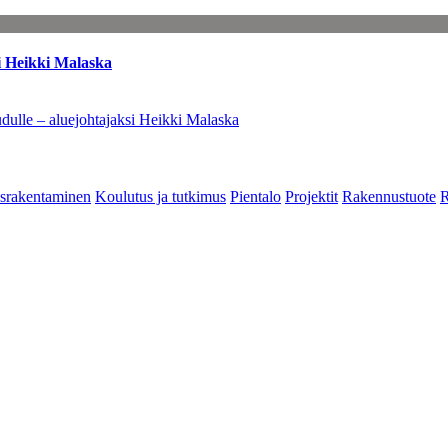
i Heikki Malaska
dulle – aluejohtajaksi Heikki Malaska
srakentaminen
Koulutus ja tutkimus
Pientalo
Projektit
Rakennustuote
R