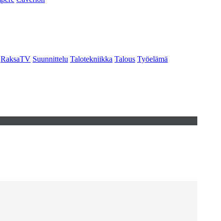
RaksaTV
Suunnittelu
Talotekniikka
Talous
Työelämä