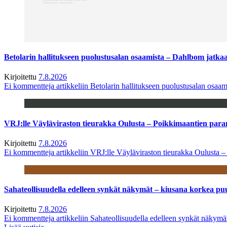
Betolarin hallitukseen puolustusalan osaamista – Dahlbom jatk
Kirjoitettu
7.8.2026
Ei kommentteja
artikkeliin Betolarin hallitukseen puolustusalan osa
VRJ:lle Väyläviraston tieurakka Oulusta – Poikkimaantien par
Kirjoitettu
7.8.2026
Ei kommentteja
artikkeliin VRJ:lle Väyläviraston tieurakka Oulusta 
Sahateollisuudella edelleen synkät näkymät – kiusana korkea pu
Kirjoitettu
7.8.2026
Ei kommentteja
artikkeliin Sahateollisuudella edelleen synkät näkym