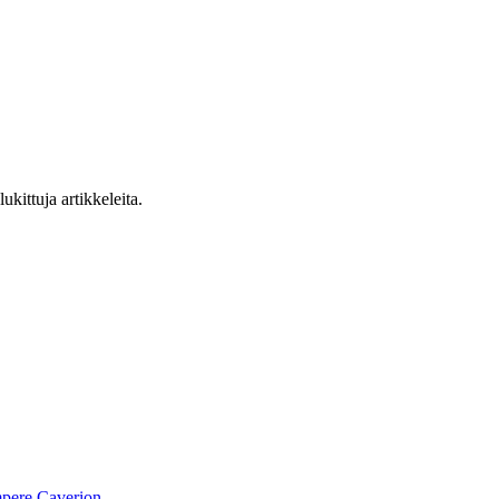
ukittuja artikkeleita.
pere
Caverion