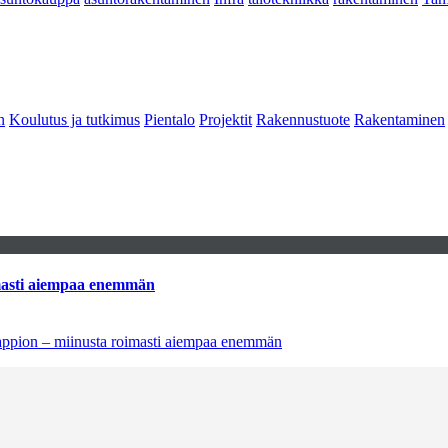
n
Koulutus ja tutkimus
Pientalo
Projektit
Rakennustuote
Rakentaminen
imasti aiempaa enemmän
tappion – miinusta roimasti aiempaa enemmän