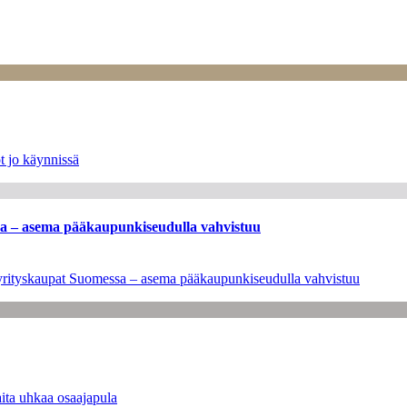
t jo käynnissä
ssa – asema pääkaupunkiseudulla vahvistuu
en yrityskaupat Suomessa – asema pääkaupunkiseudulla vahvistuu
ita uhkaa osaajapula