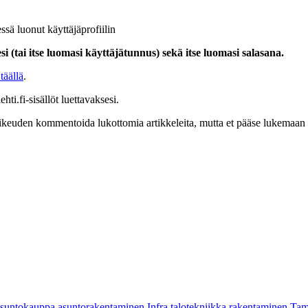
ssä luonut käyttäjäprofiilin
i (tai itse luomasi käyttäjätunnus) sekä itse luomasi salasana.
täällä
.
hti.fi-sisällöt luettavaksesi.
at oikeuden kommentoida lukottomia artikkeleita, mutta et pääse lukemaan l
asuntokauppa
asuntorakentaminen
Infra
talotekniikka
rakentaminen
Tam