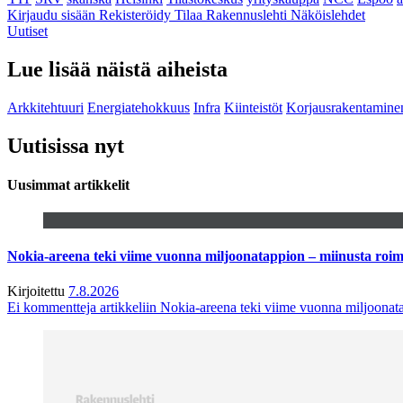
Kirjaudu sisään
Rekisteröidy
Tilaa Rakennuslehti
Näköislehdet
Uutiset
Lue lisää näistä aiheista
Arkkitehtuuri
Energiatehokkuus
Infra
Kiinteistöt
Korjausrakentamine
Uutisissa nyt
Uusimmat artikkelit
Nokia-areena teki viime vuonna miljoonatappion – miinusta ro
Kirjoitettu
7.8.2026
Ei kommentteja
artikkeliin Nokia-areena teki viime vuonna miljoona