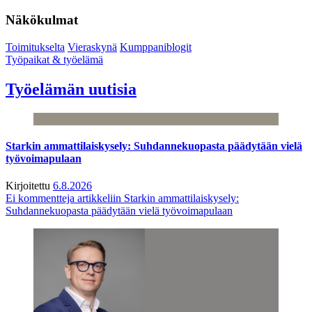
Näkökulmat
Toimitukselta
Vieraskynä
Kumppaniblogit
Työpaikat & työelämä
Työelämän uutisia
Starkin ammattilaiskysely: Suhdannekuopasta päädytään vielä
työvoimapulaan
Kirjoitettu
6.8.2026
Ei kommentteja
artikkeliin Starkin ammattilaiskysely:
Suhdannekuopasta päädytään vielä työvoimapulaan