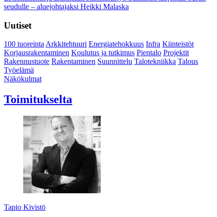
seudulle – aluejohtajaksi Heikki Malaska
Uutiset
100 tuoreinta
Arkkitehtuuri
Energiatehokkuus
Infra
Kiinteistöt
Korjausrakentaminen
Koulutus ja tutkimus
Pientalo
Projektit
Rakennustuote
Rakentaminen
Suunnittelu
Talotekniikka
Talous
Työelämä
Näkökulmat
Toimitukselta
Tapio Kivistö