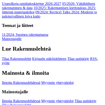
Urapolkuja-oppilaitoskiertue 2026-2027
05/2026: Vähähiilinen
rakentaminen & data
10/2025: Rakentamisen kiertotalous 2025:
Jätteistä materiaaleiksi
09/2024: Recticel Talks 2024: Moderni ja
paloturvallinen loiva katto
Teemat ja liitteet
11/2024: Suomea rakentamassa
Mainostajalle
Lue Rakennuslehteä
Tilaa Rakennuslehti
Kirjaudu näköislehteen
Tilaa uutiskirje
RSS-
syöte
Mainosta & ilmoita
Ilmoita Rakennuslehdessä
Myynnin yhteystiedot
Mainostajalle
Ilmoita Rakennuslehdessä
Myynnin yhteystiedot
Tilaa uutiskirje