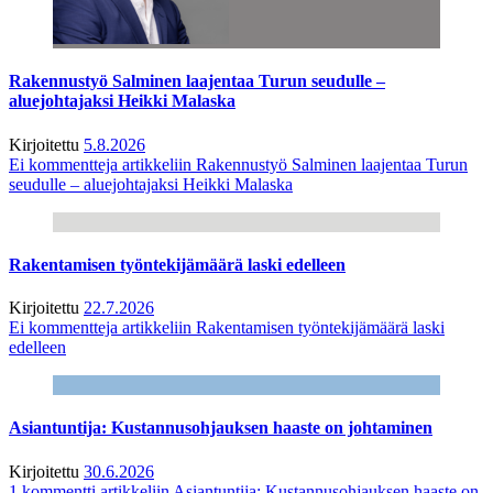
Rakennustyö Salminen laajentaa Turun seudulle –
aluejohtajaksi Heikki Malaska
Kirjoitettu
5.8.2026
Ei kommentteja
artikkeliin Rakennustyö Salminen laajentaa Turun
seudulle – aluejohtajaksi Heikki Malaska
Rakentamisen työntekijämäärä laski edelleen
Kirjoitettu
22.7.2026
Ei kommentteja
artikkeliin Rakentamisen työntekijämäärä laski
edelleen
Asiantuntija: Kustannusohjauksen haaste on johtaminen
Kirjoitettu
30.6.2026
1 kommentti
artikkeliin Asiantuntija: Kustannusohjauksen haaste on