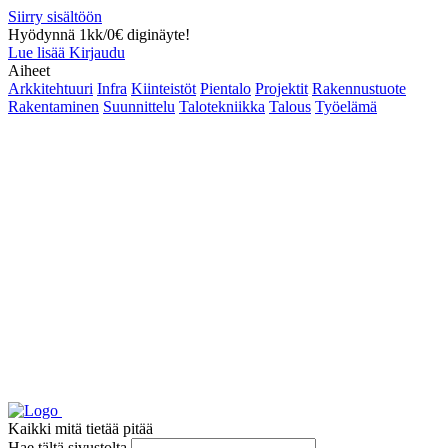
Siirry sisältöön
Hyödynnä 1kk/0€ diginäyte!
Lue lisää
Kirjaudu
Aiheet
Arkkitehtuuri
Infra
Kiinteistöt
Pientalo
Projektit
Rakennustuote
Rakentaminen
Suunnittelu
Talotekniikka
Talous
Työelämä
Kaikki mitä tietää pitää
Hae tältä sivustolta