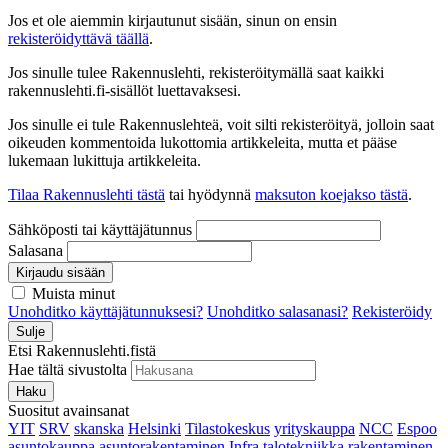
Jos et ole aiemmin kirjautunut sisään, sinun on ensin
rekisteröidyttävä täällä
.
Jos sinulle tulee Rakennuslehti, rekisteröitymällä saat kaikki
rakennuslehti.fi-sisällöt luettavaksesi.
Jos sinulle ei tule Rakennuslehteä, voit silti rekisteröityä, jolloin saat
oikeuden kommentoida lukottomia artikkeleita, mutta et pääse
lukemaan lukittuja artikkeleita.
Tilaa Rakennuslehti tästä
tai hyödynnä
maksuton koejakso tästä
.
Sähköposti tai käyttäjätunnus
Salasana
Kirjaudu sisään
Muista minut
Unohditko käyttäjätunnuksesi?
Unohditko salasanasi?
Rekisteröidy
Sulje
Etsi Rakennuslehti.fistä
Hae tältä sivustolta
Haku
Suositut avainsanat
YIT
SRV
skanska
Helsinki
Tilastokeskus
yrityskauppa
NCC
Espoo
asuntokauppa
asuntorakentaminen
Infra
talotekniikka
rakentaminen