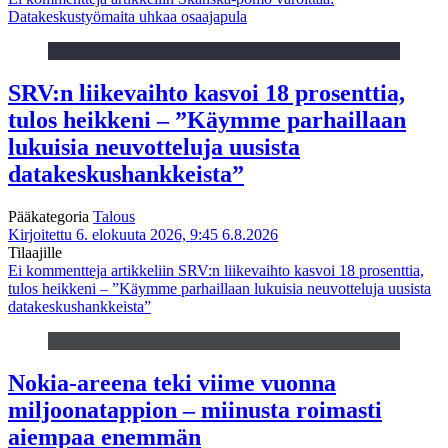
Datakeskustyömaita uhkaa osaajapula
SRV:n liikevaihto kasvoi 18 prosenttia,
tulos heikkeni – ”Käymme parhaillaan
lukuisia neuvotteluja uusista
datakeskushankkeista”
Pääkategoria
Talous
Kirjoitettu 6. elokuuta 2026, 9:45
6.8.2026
Tilaajille
Ei kommentteja
artikkeliin SRV:n liikevaihto kasvoi 18 prosenttia,
tulos heikkeni – ”Käymme parhaillaan lukuisia neuvotteluja uusista
datakeskushankkeista”
Nokia-areena teki viime vuonna
miljoonatappion – miinusta roimasti
aiempaa enemmän