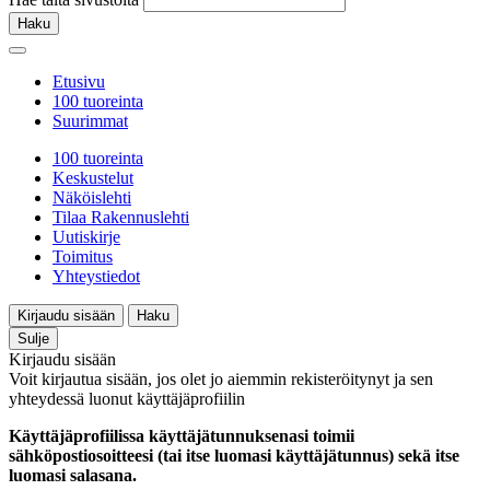
Haku
Etusivu
100 tuoreinta
Suurimmat
100 tuoreinta
Keskustelut
Näköislehti
Tilaa Rakennuslehti
Uutiskirje
Toimitus
Yhteystiedot
Kirjaudu sisään
Haku
Sulje
Kirjaudu sisään
Voit kirjautua sisään, jos olet jo aiemmin rekisteröitynyt ja sen
yhteydessä luonut käyttäjäprofiilin
Käyttäjäprofiilissa käyttäjätunnuksenasi toimii
sähköpostiosoitteesi (tai itse luomasi käyttäjätunnus) sekä itse
luomasi salasana.