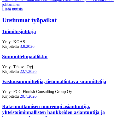
johtaminen
Lisää uutisia
Uusimmat työpaikat
Toimitusjohtaja
Yritys
KOAS
Kirjoitettu
3.8.2026
Suunnittelupäällikkö
Yritys
Tekova Oyj
Kirjoitettu
22.7.2026
Vastuusuunnittelija, tietomallintava suunnittelija
Yritys
FCG Finnish Consulting Group Oy
Kirjoitettu
20.7.2026
Rakennuttamisen nuorempi asiantuntija,
yhteistoiminnallisten hankkeiden asiantuntija ja