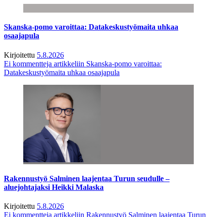
Skanska-pomo varoittaa: Datakeskustyömaita uhkaa
osaajapula
Kirjoitettu
5.8.2026
Ei kommentteja
artikkeliin Skanska-pomo varoittaa:
Datakeskustyömaita uhkaa osaajapula
Rakennustyö Salminen laajentaa Turun seudulle –
aluejohtajaksi Heikki Malaska
Kirjoitettu
5.8.2026
Ei kommentteja
artikkeliin Rakennustyö Salminen laajentaa Turun