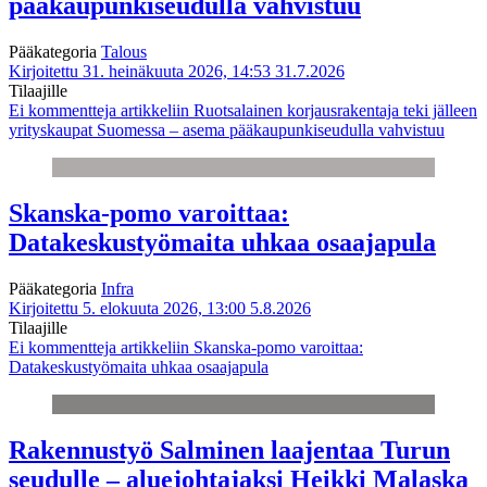
pääkaupunkiseudulla vahvistuu
Pääkategoria
Talous
Kirjoitettu 31. heinäkuuta 2026, 14:53
31.7.2026
Tilaajille
Ei kommentteja
artikkeliin Ruotsalainen korjausrakentaja teki jälleen
yrityskaupat Suomessa – asema pääkaupunkiseudulla vahvistuu
Skanska-pomo varoittaa:
Datakeskustyömaita uhkaa osaajapula
Pääkategoria
Infra
Kirjoitettu 5. elokuuta 2026, 13:00
5.8.2026
Tilaajille
Ei kommentteja
artikkeliin Skanska-pomo varoittaa:
Datakeskustyömaita uhkaa osaajapula
Rakennustyö Salminen laajentaa Turun
seudulle – aluejohtajaksi Heikki Malaska