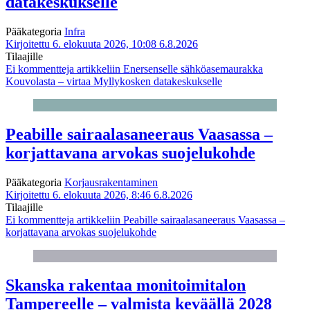
datakeskukselle
Pääkategoria
Infra
Kirjoitettu 6. elokuuta 2026, 10:08
6.8.2026
Tilaajille
Ei kommentteja
artikkeliin Enersenselle sähköasemaurakka
Kouvolasta – virtaa Myllykosken datakeskukselle
Peabille sairaalasaneeraus Vaasassa –
korjattavana arvokas suojelukohde
Pääkategoria
Korjausrakentaminen
Kirjoitettu 6. elokuuta 2026, 8:46
6.8.2026
Tilaajille
Ei kommentteja
artikkeliin Peabille sairaalasaneeraus Vaasassa –
korjattavana arvokas suojelukohde
Skanska rakentaa monitoimitalon
Tampereelle – valmista keväällä 2028