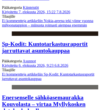
Pääkategoria
Kiinteistöt
Kirjoitettu 7. elokuuta 2026, 15:22
7.8.2026
Tilaajille
Ei kommentteja
artikkeliin Nokia-areena teki viime vuonna
miljoonatappion – miinusta roimasti aiempaa enemmän
Sp-Kodit: Kuntotarkastusraportit
jarruttavat asuntokauppaa
Pääkategoria
Asunnot
Kirjoitettu 6. elokuuta 2026, 9:23
6.8.2026
Tilaajille
Ei kommentteja
artikkeliin Sp-Kodit: Kuntotarkastusraportit
jarruttavat asuntokauppaa
Enersenselle sähköasemaurakka
Kouvolasta – virtaa Myllykosken