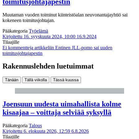
toimitusjohtajapestin
Muutaman vuoden toiminut kiinteistöalan neuvonantajayhtiö sai
kokeneen toimitusjohtajan.
Pääkategoria
Työelämä
Kirjoitettu 16. syyskuuta 2024, 10:00
16.9.2024
Tilaajille
Ei kommentteja
artikkeliin Entinen JLL-pomo sai uuden
toimitusjohtajapestin
Rakennuslehden luetuimmat
Tänään
Tällä viikolla
Tässä kuussa
Joensuun uudesta uimahallista kolme
kisaajaa – voittaja selviää syksyllä
Pääkategoria
Talous
Kirjoitettu 6. elokuuta 2026, 12:59
6.8.2026
Tilaajille