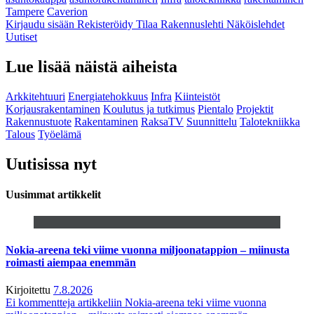
Tampere
Caverion
Kirjaudu sisään
Rekisteröidy
Tilaa Rakennuslehti
Näköislehdet
Uutiset
Lue lisää näistä aiheista
Arkkitehtuuri
Energiatehokkuus
Infra
Kiinteistöt
Korjausrakentaminen
Koulutus ja tutkimus
Pientalo
Projektit
Rakennustuote
Rakentaminen
RaksaTV
Suunnittelu
Talotekniikka
Talous
Työelämä
Uutisissa nyt
Uusimmat artikkelit
Nokia-areena teki viime vuonna miljoonatappion – miinusta
roimasti aiempaa enemmän
Kirjoitettu
7.8.2026
Ei kommentteja
artikkeliin Nokia-areena teki viime vuonna