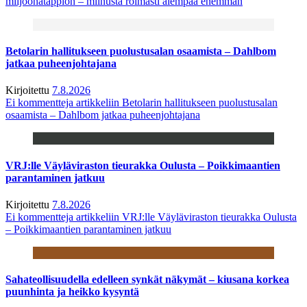
miljoonatappion – miinusta roimasti aiempaa enemmän
Betolarin hallitukseen puolustusalan osaamista – Dahlbom
jatkaa puheenjohtajana
Kirjoitettu
7.8.2026
Ei kommentteja
artikkeliin Betolarin hallitukseen puolustusalan
osaamista – Dahlbom jatkaa puheenjohtajana
VRJ:lle Väyläviraston tieurakka Oulusta – Poikkimaantien
parantaminen jatkuu
Kirjoitettu
7.8.2026
Ei kommentteja
artikkeliin VRJ:lle Väyläviraston tieurakka Oulusta
– Poikkimaantien parantaminen jatkuu
Sahateollisuudella edelleen synkät näkymät – kiusana korkea
puunhinta ja heikko kysyntä