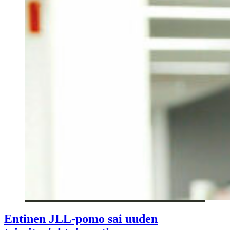
Entinen JLL-pomo sai uuden