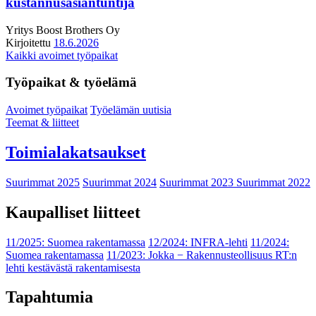
kustannusasiantuntija
Yritys
Boost Brothers Oy
Kirjoitettu
18.6.2026
Kaikki avoimet työpaikat
Työpaikat & työelämä
Avoimet työpaikat
Työelämän uutisia
Teemat & liitteet
Toimialakatsaukset
Suurimmat 2025
Suurimmat 2024
Suurimmat 2023
Suurimmat 2022
Kaupalliset liitteet
11/2025: Suomea rakentamassa
12/2024: INFRA-lehti
11/2024:
Suomea rakentamassa
11/2023: Jokka − Rakennusteollisuus RT:n
lehti kestävästä rakentamisesta
Tapahtumia