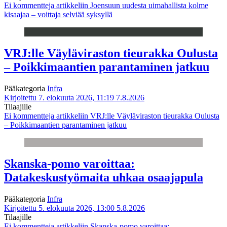
Ei kommentteja
artikkeliin Joensuun uudesta uimahallista kolme
kisaajaa – voittaja selviää syksyllä
VRJ:lle Väyläviraston tieurakka Oulusta
– Poikkimaantien parantaminen jatkuu
Pääkategoria
Infra
Kirjoitettu 7. elokuuta 2026, 11:19
7.8.2026
Tilaajille
Ei kommentteja
artikkeliin VRJ:lle Väyläviraston tieurakka Oulusta
– Poikkimaantien parantaminen jatkuu
Skanska-pomo varoittaa:
Datakeskustyömaita uhkaa osaajapula
Pääkategoria
Infra
Kirjoitettu 5. elokuuta 2026, 13:00
5.8.2026
Tilaajille
Ei kommentteja
artikkeliin Skanska-pomo varoittaa: