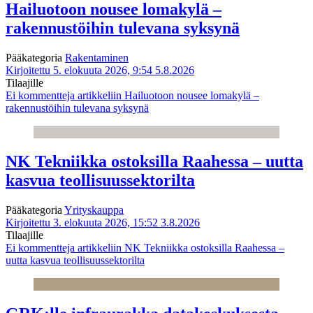
Hailuotoon nousee lomakylä –
rakennustöihin tulevana syksynä
Pääkategoria
Rakentaminen
Kirjoitettu 5. elokuuta 2026, 9:54
5.8.2026
Tilaajille
Ei kommentteja
artikkeliin Hailuotoon nousee lomakylä –
rakennustöihin tulevana syksynä
NK Tekniikka ostoksilla Raahessa – uutta
kasvua teollisuussektorilta
Pääkategoria
Yrityskauppa
Kirjoitettu 3. elokuuta 2026, 15:52
3.8.2026
Tilaajille
Ei kommentteja
artikkeliin NK Tekniikka ostoksilla Raahessa –
uutta kasvua teollisuussektorilta