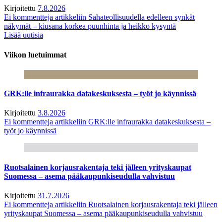
Kirjoitettu
7.8.2026
Ei kommentteja
artikkeliin Sahateollisuudella edelleen synkät
näkymät – kiusana korkea puunhinta ja heikko kysyntä
Lisää uutisia
Viikon luetuimmat
GRK:lle infraurakka datakeskuksesta – työt jo käynnissä
Kirjoitettu
3.8.2026
Ei kommentteja
artikkeliin GRK:lle infraurakka datakeskuksesta –
työt jo käynnissä
Ruotsalainen korjausrakentaja teki jälleen yrityskaupat
Suomessa – asema pääkaupunkiseudulla vahvistuu
Kirjoitettu
31.7.2026
Ei kommentteja
artikkeliin Ruotsalainen korjausrakentaja teki jälleen
yrityskaupat Suomessa – asema pääkaupunkiseudulla vahvistuu