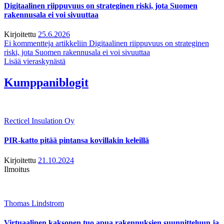
Digitaalinen riippuvuus on strateginen riski, jota Suomen
rakennusala ei voi sivuuttaa
Kirjoitettu
25.6.2026
Ei kommentteja
artikkeliin Digitaalinen riippuvuus on strateginen
riski, jota Suomen rakennusala ei voi sivuuttaa
Lisää vieraskynästä
Kumppaniblogit
Recticel Insulation Oy
PIR-katto pitää pintansa kovillakin keleillä
Kirjoitettu
21.10.2024
Ilmoitus
Thomas Lindstrom
Virtuaalinen kaksonen tuo apua rakennuksien suunnitteluun ja