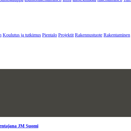
n
Koulutus ja tutkimus
Pientalo
Projektit
Rakennustuote
Rakentaminen
kentajana JM Suomi