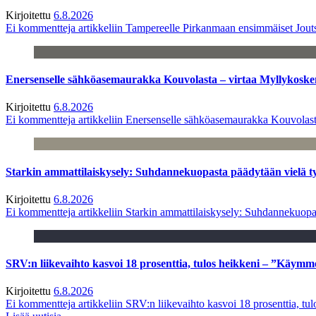
Kirjoitettu
6.8.2026
Ei kommentteja
artikkeliin Tampereelle Pirkanmaan ensimmäiset Jout
Enersenselle sähköasemaurakka Kouvolasta – virtaa Myllykoske
Kirjoitettu
6.8.2026
Ei kommentteja
artikkeliin Enersenselle sähköasemaurakka Kouvolast
Starkin ammattilaiskysely: Suhdannekuopasta päädytään vielä 
Kirjoitettu
6.8.2026
Ei kommentteja
artikkeliin Starkin ammattilaiskysely: Suhdannekuop
SRV:n liikevaihto kasvoi 18 prosenttia, tulos heikkeni – ”Käymm
Kirjoitettu
6.8.2026
Ei kommentteja
artikkeliin SRV:n liikevaihto kasvoi 18 prosenttia, t