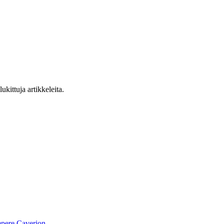
ukittuja artikkeleita.
pere
Caverion