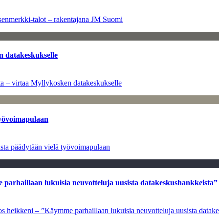
senmerkki-talot – rakentajana JM Suomi
n datakeskukselle
a – virtaa Myllykosken datakeskukselle
työvoimapulaan
asta päädytään vielä työvoimapulaan
e parhaillaan lukuisia neuvotteluja uusista datakeskushankkeista”
ulos heikkeni – ”Käymme parhaillaan lukuisia neuvotteluja uusista data