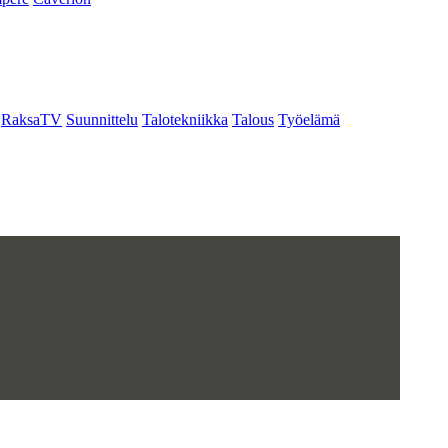
RaksaTV
Suunnittelu
Talotekniikka
Talous
Työelämä