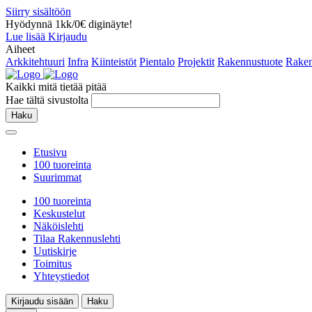
Siirry sisältöön
Hyödynnä 1kk/0€ diginäyte!
Lue lisää
Kirjaudu
Aiheet
Arkkitehtuuri
Infra
Kiinteistöt
Pientalo
Projektit
Rakennustuote
Raken
Kaikki mitä tietää pitää
Hae tältä sivustolta
Haku
Etusivu
100 tuoreinta
Suurimmat
100 tuoreinta
Keskustelut
Näköislehti
Tilaa Rakennuslehti
Uutiskirje
Toimitus
Yhteystiedot
Kirjaudu sisään
Haku