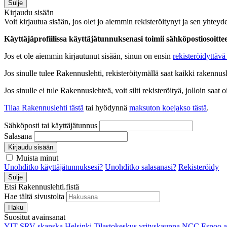
Sulje
Kirjaudu sisään
Voit kirjautua sisään, jos olet jo aiemmin rekisteröitynyt ja sen yhteyde
Käyttäjäprofiilissa käyttäjätunnuksenasi toimii sähköpostiosoittees
Jos et ole aiemmin kirjautunut sisään, sinun on ensin
rekisteröidyttävä 
Jos sinulle tulee Rakennuslehti, rekisteröitymällä saat kaikki rakennusle
Jos sinulle ei tule Rakennuslehteä, voit silti rekisteröityä, jolloin sa
Tilaa Rakennuslehti tästä
tai hyödynnä
maksuton koejakso tästä
.
Sähköposti tai käyttäjätunnus
Salasana
Kirjaudu sisään
Muista minut
Unohditko käyttäjätunnuksesi?
Unohditko salasanasi?
Rekisteröidy
Sulje
Etsi Rakennuslehti.fistä
Hae tältä sivustolta
Haku
Suositut avainsanat
YIT
SRV
skanska
Helsinki
Tilastokeskus
yrityskauppa
NCC
Espoo