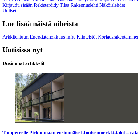
Kirjaudu sisään
Rekisteröidy
Tilaa Rakennuslehti
Näköislehdet
Uutiset
Lue lisää näistä aiheista
Arkkitehtuuri
Energiatehokkuus
Infra
Kiinteistöt
Korjausrakentamine
Uutisissa nyt
Uusimmat artikkelit
Tampereelle Pirkanmaan ensimmäiset Joutsenmerkki-talot – ra