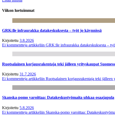
Lisää uutisia
Viikon luetuimmat
GRK:lle infraurakka datakeskuksesta – työt jo käynnissä
Kirjoitettu
3.8.2026
Ei kommentteja
artikkeliin GRK:lle infraurakka datakeskuksesta – työ
Ruotsalainen korjausrakentaja teki jälleen yrityskaupat Suome
Kirjoitettu
31.7.2026
Ei kommentteja
artikkeliin Ruotsalainen korjausrakentaja teki jälle
Skanska-pomo varoittaa: Datakeskustyömaita uhkaa osaajapula
Kirjoitettu
5.8.2026
Ei kommentteja
artikkeliin Skanska-pomo varoittaa: Datakeskustyöma