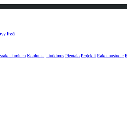
tyy Iissä
srakentaminen
Koulutus ja tutkimus
Pientalo
Projektit
Rakennustuote
R