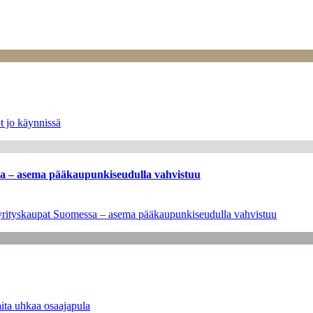
t jo käynnissä
ssa – asema pääkaupunkiseudulla vahvistuu
en yrityskaupat Suomessa – asema pääkaupunkiseudulla vahvistuu
ita uhkaa osaajapula