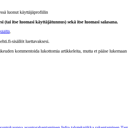
ssä luonut käyttäjäprofiilin
i (tai itse luomasi käyttäjätunnus) sekä itse luomasi salasana.
täällä
.
hti.fi-sisällöt luettavaksesi.
at oikeuden kommentoida lukottomia artikkeleita, mutta et pääse lukemaan l
asuntokauppa
asuntorakentaminen
Infra
talotekniikka
rakentaminen
Tam