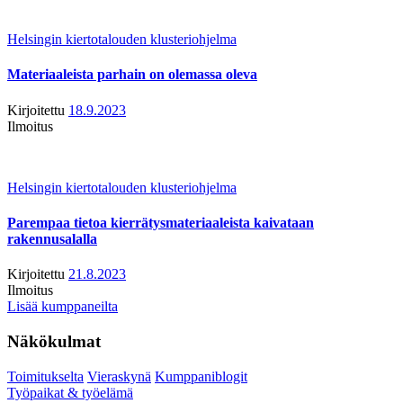
Helsingin kiertotalouden klusteriohjelma
Materiaaleista parhain on olemassa oleva
Kirjoitettu
18.9.2023
Ilmoitus
Helsingin kiertotalouden klusteriohjelma
Parempaa tietoa kierrätysmateriaaleista kaivataan
rakennusalalla
Kirjoitettu
21.8.2023
Ilmoitus
Lisää kumppaneilta
Näkökulmat
Toimitukselta
Vieraskynä
Kumppaniblogit
Työpaikat & työelämä