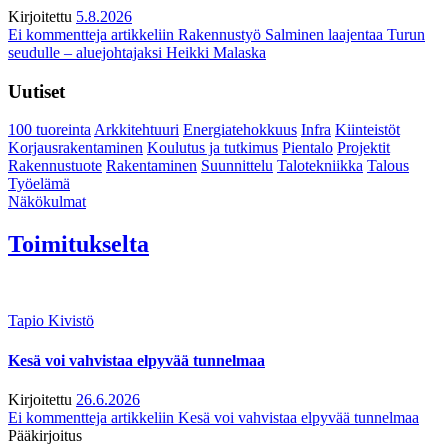
Kirjoitettu
5.8.2026
Ei kommentteja
artikkeliin Rakennustyö Salminen laajentaa Turun
seudulle – aluejohtajaksi Heikki Malaska
Uutiset
100 tuoreinta
Arkkitehtuuri
Energiatehokkuus
Infra
Kiinteistöt
Korjausrakentaminen
Koulutus ja tutkimus
Pientalo
Projektit
Rakennustuote
Rakentaminen
Suunnittelu
Talotekniikka
Talous
Työelämä
Näkökulmat
Toimitukselta
Tapio Kivistö
Kesä voi vahvistaa elpyvää tunnelmaa
Kirjoitettu
26.6.2026
Ei kommentteja
artikkeliin Kesä voi vahvistaa elpyvää tunnelmaa
Pääkirjoitus