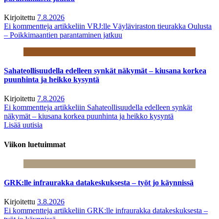
Kirjoitettu
7.8.2026
Ei kommentteja
artikkeliin VRJ:lle Väyläviraston tieurakka Oulusta
– Poikkimaantien parantaminen jatkuu
Sahateollisuudella edelleen synkät näkymät – kiusana korkea
puunhinta ja heikko kysyntä
Kirjoitettu
7.8.2026
Ei kommentteja
artikkeliin Sahateollisuudella edelleen synkät
näkymät – kiusana korkea puunhinta ja heikko kysyntä
Lisää uutisia
Viikon luetuimmat
GRK:lle infraurakka datakeskuksesta – työt jo käynnissä
Kirjoitettu
3.8.2026
Ei kommentteja
artikkeliin GRK:lle infraurakka datakeskuksesta –