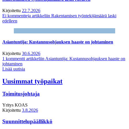
Kirjoitettu
22.7.2026
Ei kommentteja
artikkeliin Rakentamisen työntekijämäärä laski
edelleen
Asiantuntija: Kustannusohjauksen haaste on johtaminen
Kirjoitettu
30.6.2026
1 kommentti
artikkeliin Asiantuntija: Kustannusohjauksen haaste on
johtaminen
Lisää uutisia
Uusimmat työpaikat
Toimitusjohtaja
Yritys
KOAS
Kirjoitettu
3.8.2026
Suunnittelupäällikkö