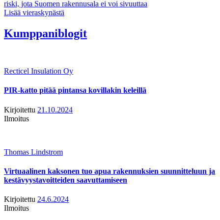
riski, jota Suomen rakennusala ei voi sivuuttaa
Lisää vieraskynästä
Kumppaniblogit
Recticel Insulation Oy
PIR-katto pitää pintansa kovillakin keleillä
Kirjoitettu
21.10.2024
Ilmoitus
Thomas Lindstrom
Virtuaalinen kaksonen tuo apua rakennuksien suunnitteluun ja
kestävyystavoitteiden saavuttamiseen
Kirjoitettu
24.6.2024
Ilmoitus