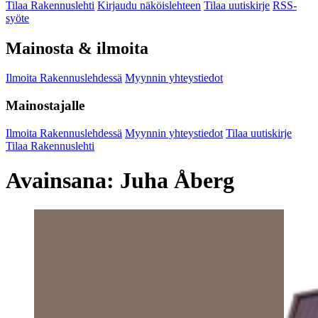
Tilaa Rakennuslehti
Kirjaudu näköislehteen
Tilaa uutiskirje
RSS-
syöte
Mainosta & ilmoita
Ilmoita Rakennuslehdessä
Myynnin yhteystiedot
Mainostajalle
Ilmoita Rakennuslehdessä
Myynnin yhteystiedot
Tilaa uutiskirje
Tilaa Rakennuslehti
Avainsana:
Juha Åberg