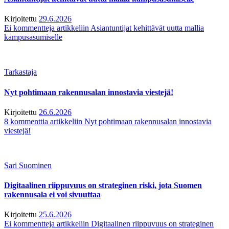
Kirjoitettu
29.6.2026
Ei kommentteja
artikkeliin Asiantuntijat kehittävät uutta mallia
kampusasumiselle
Tarkastaja
Nyt pohtimaan rakennusalan innostavia viestejä!
Kirjoitettu
26.6.2026
8 kommenttia
artikkeliin Nyt pohtimaan rakennusalan innostavia
viestejä!
Sari Suominen
Digitaalinen riippuvuus on strateginen riski, jota Suomen
rakennusala ei voi sivuuttaa
Kirjoitettu
25.6.2026
Ei kommentteja
artikkeliin Digitaalinen riippuvuus on strateginen