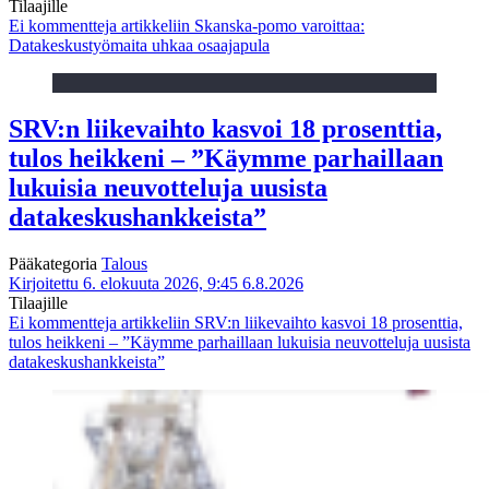
Tilaajille
Ei kommentteja
artikkeliin Skanska-pomo varoittaa:
Datakeskustyömaita uhkaa osaajapula
SRV:n liikevaihto kasvoi 18 prosenttia,
tulos heikkeni – ”Käymme parhaillaan
lukuisia neuvotteluja uusista
datakeskushankkeista”
Pääkategoria
Talous
Kirjoitettu 6. elokuuta 2026, 9:45
6.8.2026
Tilaajille
Ei kommentteja
artikkeliin SRV:n liikevaihto kasvoi 18 prosenttia,
tulos heikkeni – ”Käymme parhaillaan lukuisia neuvotteluja uusista
datakeskushankkeista”