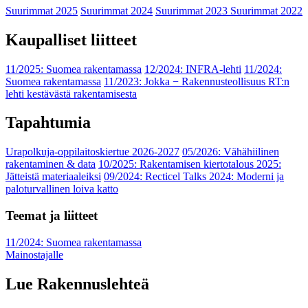
Suurimmat 2025
Suurimmat 2024
Suurimmat 2023
Suurimmat 2022
Kaupalliset liitteet
11/2025: Suomea rakentamassa
12/2024: INFRA-lehti
11/2024:
Suomea rakentamassa
11/2023: Jokka − Rakennusteollisuus RT:n
lehti kestävästä rakentamisesta
Tapahtumia
Urapolkuja-oppilaitoskiertue 2026-2027
05/2026: Vähähiilinen
rakentaminen & data
10/2025: Rakentamisen kiertotalous 2025:
Jätteistä materiaaleiksi
09/2024: Recticel Talks 2024: Moderni ja
paloturvallinen loiva katto
Teemat ja liitteet
11/2024: Suomea rakentamassa
Mainostajalle
Lue Rakennuslehteä