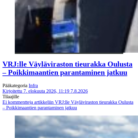
VRJ:lle Väyläviraston tieurakka Oulusta
– Poikkimaantien parantaminen jatkuu
Pääkategoria
Infra
Kirjoitettu 7. elokuuta 2026, 11:19
7.8.2026
Tilaajille
Ei kommentteja
artikkeliin VRJ:lle Väyläviraston tieurakka Oulusta
– Poikkimaantien parantaminen jatkuu