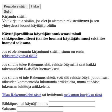
Kirjaudu sisään
Haku
Sulje
Kirjaudu sisään
Voit kirjautua sisään, jos olet jo aiemmin rekisteröitynyt ja sen
yhteydessä luonut käyttäjäprofiilin
Käyttäjäprofiilissa käyttäjätunnuksenasi toimii
sähköpostiosoitteesi (tai itse luomasi käyttäjätunnus) sekä itse
luomasi salasana.
Jos et ole aiemmin kirjautunut sisään, sinun on ensin
rekisteröidyttävä täällä
.
Jos sinulle tulee Rakennuslehti, rekisteröitymällä saat kaikki
rakennuslehti.fi-sisällöt luettavaksesi.
Jos sinulle ei tule Rakennuslehteä, voit silti rekisteröityä, jolloin saat
oikeuden kommentoida lukottomia artikkeleita, mutta et pääse
lukemaan lukittuja artikkeleita.
Tilaa Rakennuslehti tästä
tai hyödynnä
maksuton koejakso tästä
.
Sähköposti tai käyttäjätunnus
Salasana