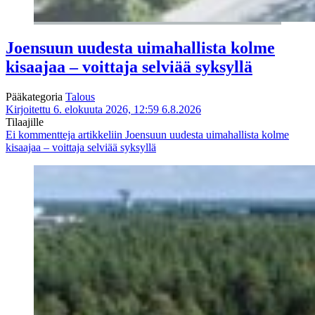
Joensuun uudesta uimahallista kolme
kisaajaa – voittaja selviää syksyllä
Pääkategoria
Talous
Kirjoitettu 6. elokuuta 2026, 12:59
6.8.2026
Tilaajille
Ei kommentteja
artikkeliin Joensuun uudesta uimahallista kolme
kisaajaa – voittaja selviää syksyllä