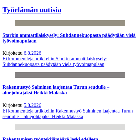
Työelämän uutisia
Starkin ammattilaiskysely: Suhdannekuopasta päädytään vielä
työvoimapulaan
Kirjoitettu
6.8.2026
Ei kommentteja
artikkeliin Starkin ammattilaiskysely:
Suhdannekuopasta päädytään vielä työvoimapulaan
Rakennustyö Salminen laajentaa Turun seudulle –
aluejohtajaksi Heikki Malaska
Kirjoitettu
5.8.2026
Ei kommentteja
artikkeliin Rakennustyö Salminen laajentaa Turun
seudulle – aluejohtajaksi Heikki Malaska
Rakentamisen työntekijämäärä laski edelleen