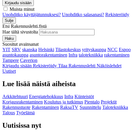
Kirjaudu sisään
Muista minut
Unohditko käyttäjätunnuksesi?
Unohditko salasanasi?
Rekisteröidy
Sulje
Etsi Rakennuslehti.fistä
Hae tältä sivustolta
Haku
Suositut avainsanat
YIT
SRV
skanska
Helsinki
Tilastokeskus
yrityskauppa
NCC
Espoo
asuntokauppa
asuntorakentaminen
Infra
talotekniikka
rakentaminen
Tampere
Caverion
Kirjaudu sisään
Rekisteröidy
Tilaa Rakennuslehti
Näköislehdet
Uutiset
Lue lisää näistä aiheista
Arkkitehtuuri
Energiatehokkuus
Infra
Kiinteistöt
Korjausrakentaminen
Koulutus ja tutkimus
Pientalo
Projektit
Rakennustuote
Rakentaminen
RaksaTV
Suunnittelu
Talotekniikka
Talous
Työelämä
Uutisissa nyt