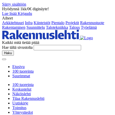
Siirry sisältöön
Hyödynnä 1kk/0€ diginäyte!
Lue lisää
Kirjaudu
Aiheet
Arkkitehtuuri
Infra
Kiinteistöt
Pientalo
Projektit
Rakennustuote
Rakentaminen
Suunnittelu
Talotekniikka
Talous
Työelämä
Kaikki mitä tietää pitää
Hae tältä sivustolta
Haku
Etusivu
100 tuoreinta
Suurimmat
100 tuoreinta
Keskustelut
Näköislehti
Tilaa Rakennuslehti
Uutiskirje
Toimitus
Yhteystiedot