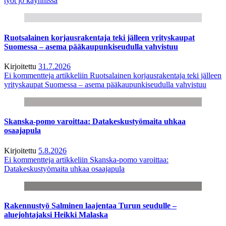
työt jo käynnissä
Ruotsalainen korjausrakentaja teki jälleen yrityskaupat
Suomessa – asema pääkaupunkiseudulla vahvistuu
Kirjoitettu
31.7.2026
Ei kommentteja
artikkeliin Ruotsalainen korjausrakentaja teki jälleen
yrityskaupat Suomessa – asema pääkaupunkiseudulla vahvistuu
Skanska-pomo varoittaa: Datakeskustyömaita uhkaa
osaajapula
Kirjoitettu
5.8.2026
Ei kommentteja
artikkeliin Skanska-pomo varoittaa:
Datakeskustyömaita uhkaa osaajapula
Rakennustyö Salminen laajentaa Turun seudulle –
aluejohtajaksi Heikki Malaska