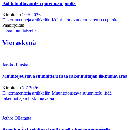
Kohti tuottavuuden parempaa puolta
Kirjoitettu
29.5.2026
Ei kommentteja
artikkeliin Kohti tuottavuuden parempaa puolta
Pääkirjoitus
Lisää toimitukselta
Vieraskynä
Jarkko Liuska
Muuntojoustava suunnittelu lisää rakennuttajan liikkumavaraa
Kirjoitettu
7.7.2026
Ei kommentteja
artikkeliin Muuntojoustava suunnittelu lisää
rakennuttajan liikkumavaraa
Jethro Ollaranta
Asiantuntijat kehittävät uutta mallia kampusasumiselle