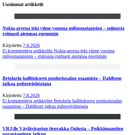
Uusimmat artikkelit
Nokia-areena teki viime vuonna miljoonatappion – miinusta
roimasti aiempaa enemmän
Kirjoitettu
7.8.2026
Ei kommentteja
artikkeliin Nokia-areena teki viime vuonna
miljoonatappion – miinusta roimasti aiempaa enemmän
Betolarin hallitukseen puolustusalan osaamista – Dahlbom
jatkaa puheenjohtajana
Kirjoitettu
7.8.2026
Ei kommentteja
artikkeliin Betolarin hallitukseen puolustusalan
osaamista – Dahlbom jatkaa puheenjohtajana
VRJ:lle Väyläviraston tieurakka Oulusta – Poikkimaantien
parantaminen jatkuu