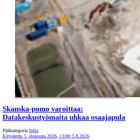
Skanska-pomo varoittaa:
Datakeskustyömaita uhkaa osaajapula
Pääkategoria
Infra
Kirjoitettu 5. elokuuta 2026, 13:00
5.8.2026