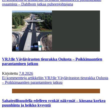
osaamista – Dahlbom jatkaa puheenjohtajana
VRJ:lle Väyläviraston tieurakka Oulusta – Poikkimaantien
parantaminen jatkuu
Kirjoitettu
7.8.2026
Ei kommentteja
artikkeliin VRJ:lle Väyläviraston tieurakka Oulusta
– Poikkimaantien parantaminen jatkuu
Sahateollisuudella edelleen synkät näkymät – kiusana korkea
puunhinta ja heikko kysyntä