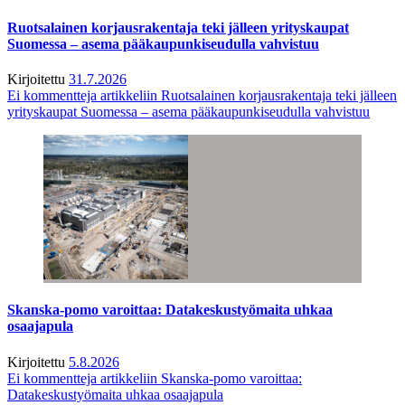
Ruotsalainen korjausrakentaja teki jälleen yrityskaupat
Suomessa – asema pääkaupunkiseudulla vahvistuu
Kirjoitettu
31.7.2026
Ei kommentteja
artikkeliin Ruotsalainen korjausrakentaja teki jälleen
yrityskaupat Suomessa – asema pääkaupunkiseudulla vahvistuu
Skanska-pomo varoittaa: Datakeskustyömaita uhkaa
osaajapula
Kirjoitettu
5.8.2026
Ei kommentteja
artikkeliin Skanska-pomo varoittaa:
Datakeskustyömaita uhkaa osaajapula