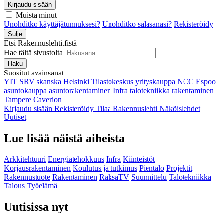
Kirjaudu sisään
Muista minut
Unohditko käyttäjätunnuksesi?
Unohditko salasanasi?
Rekisteröidy
Sulje
Etsi Rakennuslehti.fistä
Hae tältä sivustolta
Haku
Suositut avainsanat
YIT
SRV
skanska
Helsinki
Tilastokeskus
yrityskauppa
NCC
Espoo
asuntokauppa
asuntorakentaminen
Infra
talotekniikka
rakentaminen
Tampere
Caverion
Kirjaudu sisään
Rekisteröidy
Tilaa Rakennuslehti
Näköislehdet
Uutiset
Lue lisää näistä aiheista
Arkkitehtuuri
Energiatehokkuus
Infra
Kiinteistöt
Korjausrakentaminen
Koulutus ja tutkimus
Pientalo
Projektit
Rakennustuote
Rakentaminen
RaksaTV
Suunnittelu
Talotekniikka
Talous
Työelämä
Uutisissa nyt