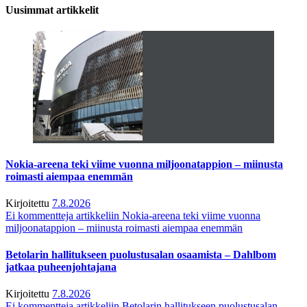
Uusimmat artikkelit
Nokia-areena teki viime vuonna miljoonatappion – miinusta
roimasti aiempaa enemmän
Kirjoitettu
7.8.2026
Ei kommentteja
artikkeliin Nokia-areena teki viime vuonna
miljoonatappion – miinusta roimasti aiempaa enemmän
Betolarin hallitukseen puolustusalan osaamista – Dahlbom
jatkaa puheenjohtajana
Kirjoitettu
7.8.2026
Ei kommentteja
artikkeliin Betolarin hallitukseen puolustusalan