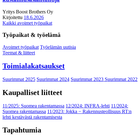
Yritys
Boost Brothers Oy
Kirjoitettu
18.6.2026
Kaikki avoimet työpaikat
Työpaikat & työelämä
Avoimet työpaikat
Työelämän uutisia
Teemat & liitteet
Toimialakatsaukset
Suurimmat 2025
Suurimmat 2024
Suurimmat 2023
Suurimmat 2022
Kaupalliset liitteet
11/2025: Suomea rakentamassa
12/2024: INFRA-lehti
11/2024:
Suomea rakentamassa
11/2023: Jokka − Rakennusteollisuus RT:n
lehti kestävästä rakentamisesta
Tapahtumia