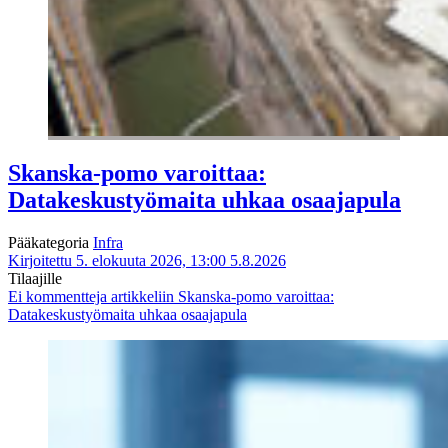
Skanska-pomo varoittaa:
Datakeskustyömaita uhkaa osaajapula
Pääkategoria
Infra
Kirjoitettu 5. elokuuta 2026, 13:00
5.8.2026
Tilaajille
Ei kommentteja
artikkeliin Skanska-pomo varoittaa:
Datakeskustyömaita uhkaa osaajapula