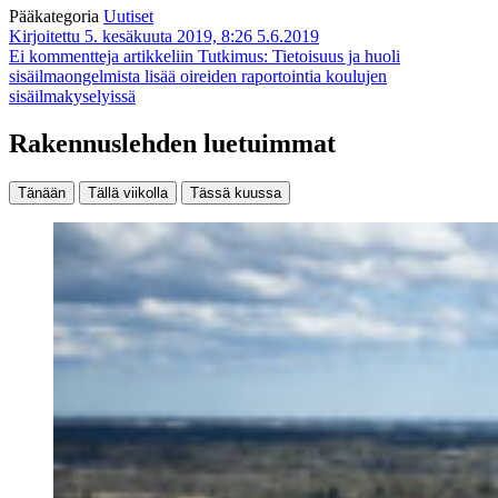
Pääkategoria
Uutiset
Kirjoitettu 5. kesäkuuta 2019, 8:26
5.6.2019
Ei kommentteja
artikkeliin Tutkimus: Tietoisuus ja huoli
sisäilmaongelmista lisää oireiden raportointia koulujen
sisäilmakyselyissä
Rakennuslehden luetuimmat
Tänään
Tällä viikolla
Tässä kuussa