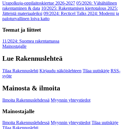
Urapolkuja-oppilaitoskiertue 2026-2027
05/2026: Vähähiilinen
rakentaminen & data
10/2025: Rakentamisen kiertotalous 2025:
Jätteistä materiaaleiksi
09/2024: Recticel Talks 2024: Moderni ja
paloturvallinen loiva katto
Teemat ja liitteet
11/2024: Suomea rakentamassa
Mainostajalle
Lue Rakennuslehteä
Tilaa Rakennuslehti
Kirjaudu näköislehteen
Tilaa uutiskirje
RSS-
syöte
Mainosta & ilmoita
Ilmoita Rakennuslehdessä
Myynnin yhteystiedot
Mainostajalle
Ilmoita Rakennuslehdessä
Myynnin yhteystiedot
Tilaa uutiskirje
Tilaa Rakennuslehti