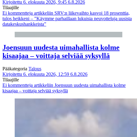
Kirjoitettu 6. elokuuta 2026, 9:45
6.8.2026
Tilaajille
Ei kommentteja
artikkeliin SRV:n liikevaihto kasvoi 18 prosenttia,
tulos heikkeni – ”Käymme parhaillaan lukuisia neuvotteluja uusista
datakeskushankkeista”
Joensuun uudesta uimahallista kolme
kisaajaa – voittaja selviää syksyllä
Pääkategoria
Talous
Kirjoitettu 6. elokuuta 2026, 12:59
6.8.2026
Tilaajille
Ei kommentteja
artikkeliin Joensuun uudesta uimahallista kolme
kisaajaa – voittaja selviää syksyllä