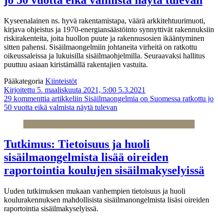
Kyseenalainen ns. hyvä rakentamistapa, väärä arkkitehtuurimuoti,
kirjava ohjeistus ja 1970-energiansäästöinto synnyttivät rakennuksiin
riskirakenteita, joita huollon puute ja rakennusosien ikääntyminen
sitten pahensi. Sisäilmaongelmiin johtaneita virheitä on ratkottu
oikeussaleissa ja lukuisilla sisäilmaohjelmilla. Seuraavaksi hallitus
puuttuu asiaan kiristämällä rakentajien vastuita.
Pääkategoria
Kiinteistöt
Kirjoitettu 5. maaliskuuta 2021, 5:00
5.3.2021
29 kommenttia
artikkeliin Sisäilmaongelmia on Suomessa ratkottu jo
50 vuotta eikä valmista näytä tulevan
Tutkimus: Tietoisuus ja huoli
sisäilmaongelmista lisää oireiden
raportointia koulujen sisäilmakyselyissä
Uuden tutkimuksen mukaan vanhempien tietoisuus ja huoli
koulurakennuksen mahdollisista sisäilmanongelmista lisäsi oireiden
raportointia sisäilmakyselyissä.