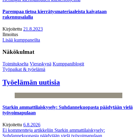
Parempaa tietoa kierrätysmateriaaleista kaivataan
rakennusalalla
Kirjoitettu
21.8.2023
Ilmoitus
Lisää kumppaneilta
Näkökulmat
Toimitukselta
Vieraskynä
Kumppaniblogit
Työpaikat & työelämä
Työelämän uutisia
Starkin ammattilaiskysely: Suhdannekuopasta päädytään vielä
työvoimapulaan
Kirjoitettu
6.8.2026
Ei kommentteja
artikkeliin Starkin ammattilaiskysely:
Suhdannekuopasta päädytään vielä työvoimapulaan