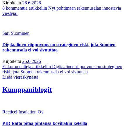
Kirjoitettu
26.6.2026
8 kommenttia
artikkeliin Nyt pohtimaan rakennusalan innostavia
viestejä!
Sari Suominen
Digitaalinen riippuvuus on strateginen riski, jota Suomen
rakennusala ei voi sivuuttaa
Kirjoitettu
25.6.2026
Ei kommentteja
artikkeliin Digitaalinen riippuvuus on strateginen
riski, jota Suomen rakennusala ei voi sivuuttaa
Lisää vieraskynästä
Kumppaniblogit
Recticel Insulation Oy
PIR-katto pitää pintansa kovillakin keleillä