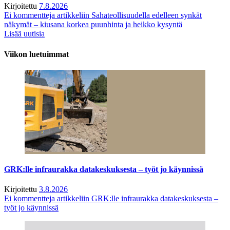
Kirjoitettu
7.8.2026
Ei kommentteja
artikkeliin Sahateollisuudella edelleen synkät
näkymät – kiusana korkea puunhinta ja heikko kysyntä
Lisää uutisia
Viikon luetuimmat
GRK:lle infraurakka datakeskuksesta – työt jo käynnissä
Kirjoitettu
3.8.2026
Ei kommentteja
artikkeliin GRK:lle infraurakka datakeskuksesta –
työt jo käynnissä