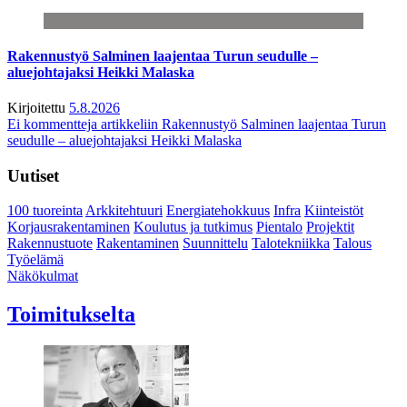
Rakennustyö Salminen laajentaa Turun seudulle –
aluejohtajaksi Heikki Malaska
Kirjoitettu
5.8.2026
Ei kommentteja
artikkeliin Rakennustyö Salminen laajentaa Turun
seudulle – aluejohtajaksi Heikki Malaska
Uutiset
100 tuoreinta
Arkkitehtuuri
Energiatehokkuus
Infra
Kiinteistöt
Korjausrakentaminen
Koulutus ja tutkimus
Pientalo
Projektit
Rakennustuote
Rakentaminen
Suunnittelu
Talotekniikka
Talous
Työelämä
Näkökulmat
Toimitukselta