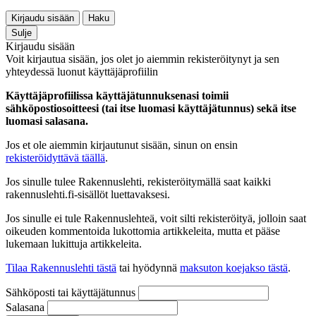
Kirjaudu sisään
Haku
Sulje
Kirjaudu sisään
Voit kirjautua sisään, jos olet jo aiemmin rekisteröitynyt ja sen
yhteydessä luonut käyttäjäprofiilin
Käyttäjäprofiilissa käyttäjätunnuksenasi toimii
sähköpostiosoitteesi (tai itse luomasi käyttäjätunnus) sekä itse
luomasi salasana.
Jos et ole aiemmin kirjautunut sisään, sinun on ensin
rekisteröidyttävä täällä
.
Jos sinulle tulee Rakennuslehti, rekisteröitymällä saat kaikki
rakennuslehti.fi-sisällöt luettavaksesi.
Jos sinulle ei tule Rakennuslehteä, voit silti rekisteröityä, jolloin saat
oikeuden kommentoida lukottomia artikkeleita, mutta et pääse
lukemaan lukittuja artikkeleita.
Tilaa Rakennuslehti tästä
tai hyödynnä
maksuton koejakso tästä
.
Sähköposti tai käyttäjätunnus
Salasana