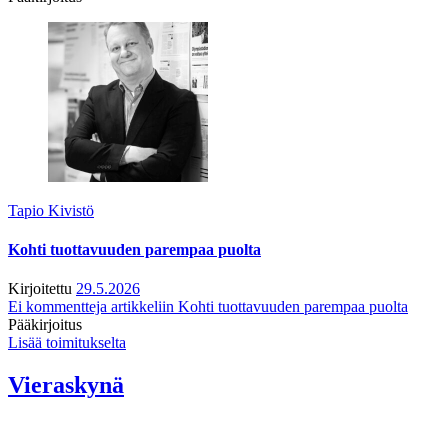
Tapio Kivistö
Kohti tuottavuuden parempaa puolta
Kirjoitettu
29.5.2026
Ei kommentteja
artikkeliin Kohti tuottavuuden parempaa puolta
Pääkirjoitus
Lisää toimitukselta
Vieraskynä