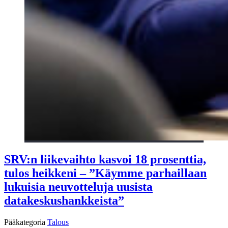
SRV:n liikevaihto kasvoi 18 prosenttia,
tulos heikkeni – ”Käymme parhaillaan
lukuisia neuvotteluja uusista
datakeskushankkeista”
Pääkategoria
Talous