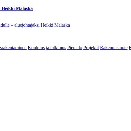
i Heikki Malaska
dulle – aluejohtajaksi Heikki Malaska
srakentaminen
Koulutus ja tutkimus
Pientalo
Projektit
Rakennustuote
R