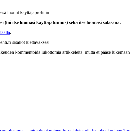
ssä luonut käyttäjäprofiilin
i (tai itse luomasi käyttäjätunnus) sekä itse luomasi salasana.
täällä
.
hti.fi-sisällöt luettavaksesi.
at oikeuden kommentoida lukottomia artikkeleita, mutta et pääse lukemaan l
asuntokauppa
asuntorakentaminen
Infra
talotekniikka
rakentaminen
Tam