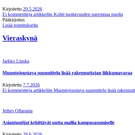
Kirjoitettu
29.5.2026
Ei kommentteja
artikkeliin Kohti tuottavuuden parempaa puolta
Pääkirjoitus
Lisää toimitukselta
Vieraskynä
Jarkko Liuska
Muuntojoustava suunnittelu lisää rakennuttajan liikkumavaraa
Kirjoitettu
7.7.2026
Ei kommentteja
artikkeliin Muuntojoustava suunnittelu lisää rakennut
Jethro Ollaranta
Asiantuntijat kehittävät uutta mallia kampusasumiselle
Kirjoitettu
29.6.2026