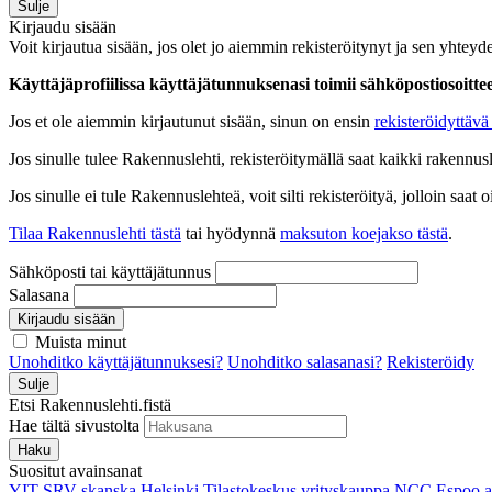
Sulje
Kirjaudu sisään
Voit kirjautua sisään, jos olet jo aiemmin rekisteröitynyt ja sen yhteyde
Käyttäjäprofiilissa käyttäjätunnuksenasi toimii sähköpostiosoittees
Jos et ole aiemmin kirjautunut sisään, sinun on ensin
rekisteröidyttävä 
Jos sinulle tulee Rakennuslehti, rekisteröitymällä saat kaikki rakennusle
Jos sinulle ei tule Rakennuslehteä, voit silti rekisteröityä, jolloin sa
Tilaa Rakennuslehti tästä
tai hyödynnä
maksuton koejakso tästä
.
Sähköposti tai käyttäjätunnus
Salasana
Kirjaudu sisään
Muista minut
Unohditko käyttäjätunnuksesi?
Unohditko salasanasi?
Rekisteröidy
Sulje
Etsi Rakennuslehti.fistä
Hae tältä sivustolta
Haku
Suositut avainsanat
YIT
SRV
skanska
Helsinki
Tilastokeskus
yrityskauppa
NCC
Espoo