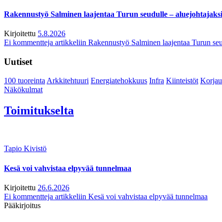
Rakennustyö Salminen laajentaa Turun seudulle – aluejohtajaks
Kirjoitettu
5.8.2026
Ei kommentteja
artikkeliin Rakennustyö Salminen laajentaa Turun seu
Uutiset
100 tuoreinta
Arkkitehtuuri
Energiatehokkuus
Infra
Kiinteistöt
Korjau
Näkökulmat
Toimitukselta
Tapio Kivistö
Kesä voi vahvistaa elpyvää tunnelmaa
Kirjoitettu
26.6.2026
Ei kommentteja
artikkeliin Kesä voi vahvistaa elpyvää tunnelmaa
Pääkirjoitus