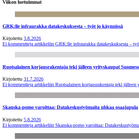
Viikon luetuimmat
GRK:lle infraurakka datakeskuksesta – työt jo käynnissä
Kirjoitettu
3.8.2026
Ei kommentteja
artikkeliin GRK:lle infraurakka datakeskuksesta – työ
Ruotsalainen korjausrakentaja teki jälleen yrityskaupat Suome
Kirjoitettu
31.7.2026
Ei kommentteja
artikkeliin Ruotsalainen korjausrakentaja teki jälle
Skanska-pomo varoittaa: Datakeskustyömaita uhkaa osaajapula
Kirjoitettu
5.8.2026
Ei kommentteja
artikkeliin Skanska-pomo varoittaa: Datakeskustyöma