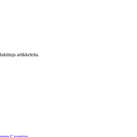
ukittuja artikkeleita.
pere
Caverion