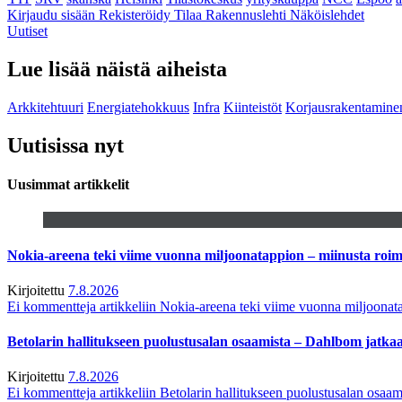
Kirjaudu sisään
Rekisteröidy
Tilaa Rakennuslehti
Näköislehdet
Uutiset
Lue lisää näistä aiheista
Arkkitehtuuri
Energiatehokkuus
Infra
Kiinteistöt
Korjausrakentamine
Uutisissa nyt
Uusimmat artikkelit
Nokia-areena teki viime vuonna miljoonatappion – miinusta ro
Kirjoitettu
7.8.2026
Ei kommentteja
artikkeliin Nokia-areena teki viime vuonna miljoona
Betolarin hallitukseen puolustusalan osaamista – Dahlbom jatk
Kirjoitettu
7.8.2026
Ei kommentteja
artikkeliin Betolarin hallitukseen puolustusalan osa