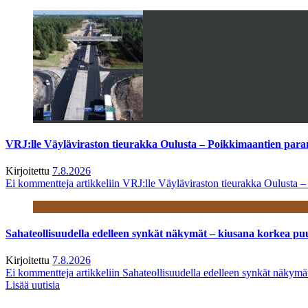
VRJ:lle Väyläviraston tieurakka Oulusta – Poikkimaantien par
Kirjoitettu
7.8.2026
Ei kommentteja
artikkeliin VRJ:lle Väyläviraston tieurakka Oulusta 
Sahateollisuudella edelleen synkät näkymät – kiusana korkea pu
Kirjoitettu
7.8.2026
Ei kommentteja
artikkeliin Sahateollisuudella edelleen synkät näkym
Lisää uutisia