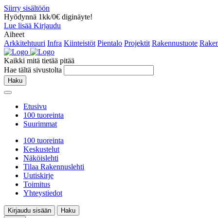
Siirry sisältöön
Hyödynnä 1kk/0€ diginäyte!
Lue lisää
Kirjaudu
Aiheet
Arkkitehtuuri
Infra
Kiinteistöt
Pientalo
Projektit
Rakennustuote
Raken
Kaikki mitä tietää pitää
Hae tältä sivustolta
Haku
Etusivu
100 tuoreinta
Suurimmat
100 tuoreinta
Keskustelut
Näköislehti
Tilaa Rakennuslehti
Uutiskirje
Toimitus
Yhteystiedot
Kirjaudu sisään
Haku