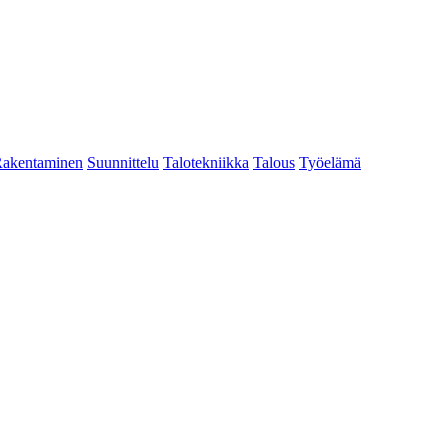
akentaminen
Suunnittelu
Talotekniikka
Talous
Työelämä