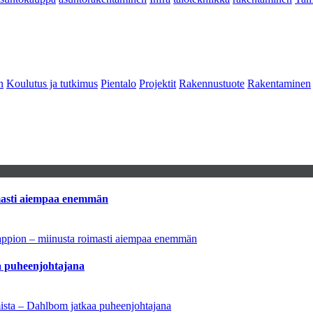
n
Koulutus ja tutkimus
Pientalo
Projektit
Rakennustuote
Rakentaminen
imasti aiempaa enemmän
tappion – miinusta roimasti aiempaa enemmän
aa puheenjohtajana
amista – Dahlbom jatkaa puheenjohtajana