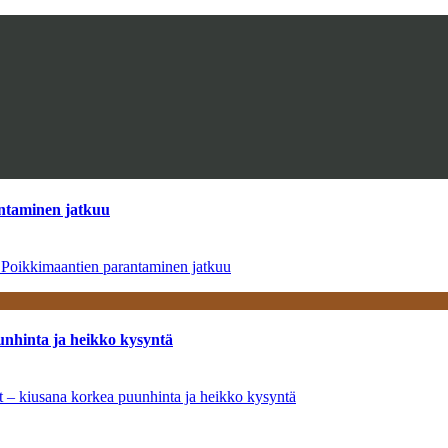
antaminen jatkuu
– Poikkimaantien parantaminen jatkuu
unhinta ja heikko kysyntä
ät – kiusana korkea puunhinta ja heikko kysyntä