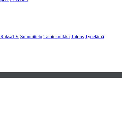
RaksaTV
Suunnittelu
Talotekniikka
Talous
Työelämä