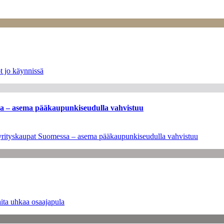
t jo käynnissä
ssa – asema pääkaupunkiseudulla vahvistuu
en yrityskaupat Suomessa – asema pääkaupunkiseudulla vahvistuu
ita uhkaa osaajapula