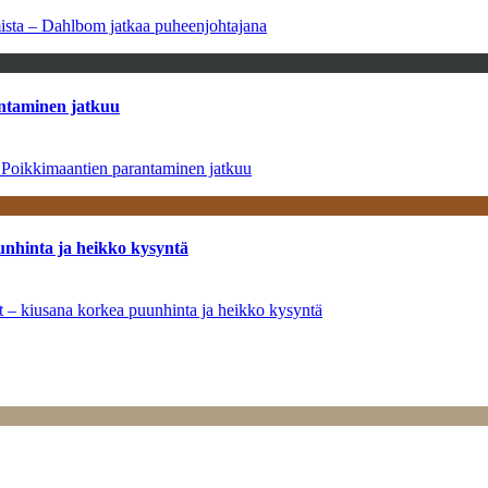
amista – Dahlbom jatkaa puheenjohtajana
antaminen jatkuu
– Poikkimaantien parantaminen jatkuu
unhinta ja heikko kysyntä
ät – kiusana korkea puunhinta ja heikko kysyntä