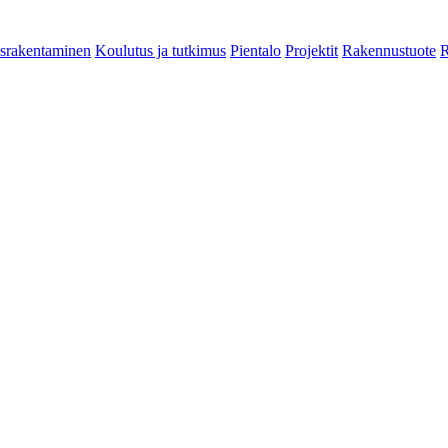
srakentaminen
Koulutus ja tutkimus
Pientalo
Projektit
Rakennustuote
R