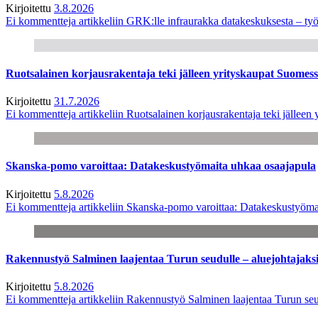
Kirjoitettu
3.8.2026
Ei kommentteja
artikkeliin GRK:lle infraurakka datakeskuksesta – työ
Ruotsalainen korjausrakentaja teki jälleen yrityskaupat Suome
Kirjoitettu
31.7.2026
Ei kommentteja
artikkeliin Ruotsalainen korjausrakentaja teki jälle
Skanska-pomo varoittaa: Datakeskustyömaita uhkaa osaajapula
Kirjoitettu
5.8.2026
Ei kommentteja
artikkeliin Skanska-pomo varoittaa: Datakeskustyöma
Rakennustyö Salminen laajentaa Turun seudulle – aluejohtajaks
Kirjoitettu
5.8.2026
Ei kommentteja
artikkeliin Rakennustyö Salminen laajentaa Turun seu