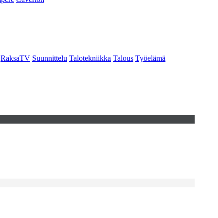
RaksaTV
Suunnittelu
Talotekniikka
Talous
Työelämä