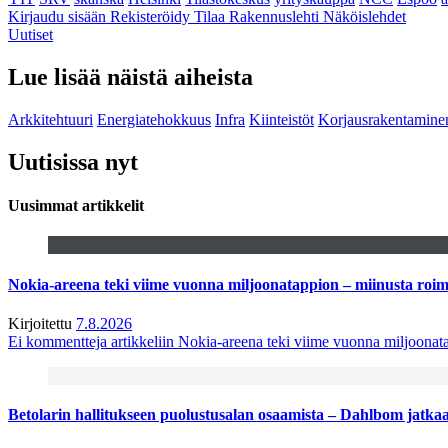
Kirjaudu sisään
Rekisteröidy
Tilaa Rakennuslehti
Näköislehdet
Uutiset
Lue lisää näistä aiheista
Arkkitehtuuri
Energiatehokkuus
Infra
Kiinteistöt
Korjausrakentamine
Uutisissa nyt
Uusimmat artikkelit
Nokia-areena teki viime vuonna miljoonatappion – miinusta ro
Kirjoitettu
7.8.2026
Ei kommentteja
artikkeliin Nokia-areena teki viime vuonna miljoona
Betolarin hallitukseen puolustusalan osaamista – Dahlbom jatk