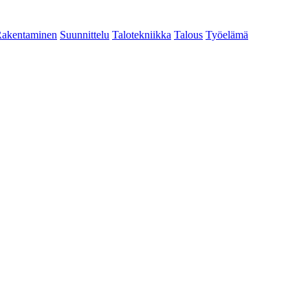
akentaminen
Suunnittelu
Talotekniikka
Talous
Työelämä