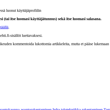
ssä luonut käyttäjäprofiilin
i (tai itse luomasi käyttäjätunnus) sekä itse luomasi salasana.
täällä
.
hti.fi-sisällöt luettavaksesi.
at oikeuden kommentoida lukottomia artikkeleita, mutta et pääse lukemaan l
asuntokauppa
asuntorakentaminen
Infra
talotekniikka
rakentaminen
Tam