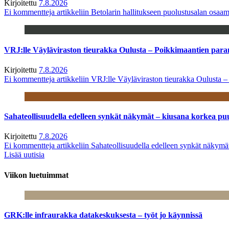
Kirjoitettu
7.8.2026
Ei kommentteja
artikkeliin Betolarin hallitukseen puolustusalan osa
VRJ:lle Väyläviraston tieurakka Oulusta – Poikkimaantien par
Kirjoitettu
7.8.2026
Ei kommentteja
artikkeliin VRJ:lle Väyläviraston tieurakka Oulusta 
Sahateollisuudella edelleen synkät näkymät – kiusana korkea pu
Kirjoitettu
7.8.2026
Ei kommentteja
artikkeliin Sahateollisuudella edelleen synkät näkym
Lisää uutisia
Viikon luetuimmat
GRK:lle infraurakka datakeskuksesta – työt jo käynnissä