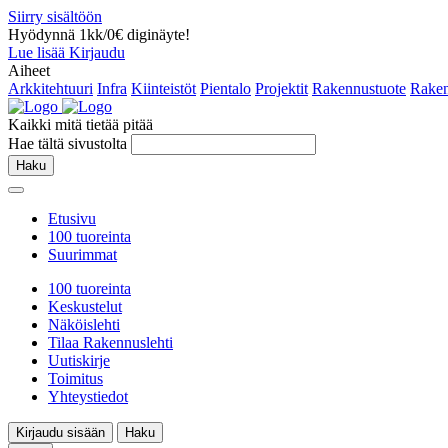
Siirry sisältöön
Hyödynnä 1kk/0€ diginäyte!
Lue lisää
Kirjaudu
Aiheet
Arkkitehtuuri
Infra
Kiinteistöt
Pientalo
Projektit
Rakennustuote
Raken
Kaikki mitä tietää pitää
Hae tältä sivustolta
Haku
Etusivu
100 tuoreinta
Suurimmat
100 tuoreinta
Keskustelut
Näköislehti
Tilaa Rakennuslehti
Uutiskirje
Toimitus
Yhteystiedot
Kirjaudu sisään
Haku