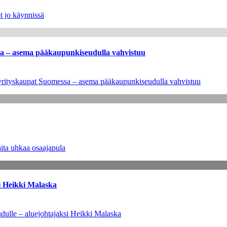
t jo käynnissä
ssa – asema pääkaupunkiseudulla vahvistuu
en yrityskaupat Suomessa – asema pääkaupunkiseudulla vahvistuu
ita uhkaa osaajapula
i Heikki Malaska
dulle – aluejohtajaksi Heikki Malaska