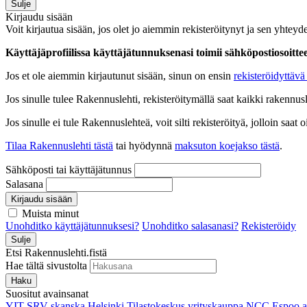
Sulje
Kirjaudu sisään
Voit kirjautua sisään, jos olet jo aiemmin rekisteröitynyt ja sen yhteyde
Käyttäjäprofiilissa käyttäjätunnuksenasi toimii sähköpostiosoittees
Jos et ole aiemmin kirjautunut sisään, sinun on ensin
rekisteröidyttävä 
Jos sinulle tulee Rakennuslehti, rekisteröitymällä saat kaikki rakennusle
Jos sinulle ei tule Rakennuslehteä, voit silti rekisteröityä, jolloin sa
Tilaa Rakennuslehti tästä
tai hyödynnä
maksuton koejakso tästä
.
Sähköposti tai käyttäjätunnus
Salasana
Kirjaudu sisään
Muista minut
Unohditko käyttäjätunnuksesi?
Unohditko salasanasi?
Rekisteröidy
Sulje
Etsi Rakennuslehti.fistä
Hae tältä sivustolta
Haku
Suositut avainsanat
YIT
SRV
skanska
Helsinki
Tilastokeskus
yrityskauppa
NCC
Espoo