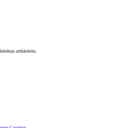
ukittuja artikkeleita.
pere
Caverion