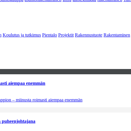
n
Koulutus ja tutkimus
Pientalo
Projektit
Rakennustuote
Rakentaminen
imasti aiempaa enemmän
tappion – miinusta roimasti aiempaa enemmän
aa puheenjohtajana