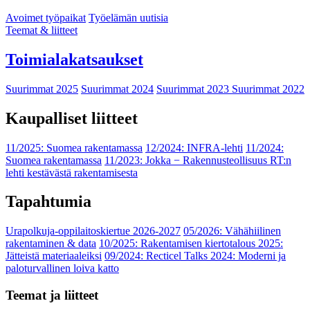
Avoimet työpaikat
Työelämän uutisia
Teemat & liitteet
Toimialakatsaukset
Suurimmat 2025
Suurimmat 2024
Suurimmat 2023
Suurimmat 2022
Kaupalliset liitteet
11/2025: Suomea rakentamassa
12/2024: INFRA-lehti
11/2024:
Suomea rakentamassa
11/2023: Jokka − Rakennusteollisuus RT:n
lehti kestävästä rakentamisesta
Tapahtumia
Urapolkuja-oppilaitoskiertue 2026-2027
05/2026: Vähähiilinen
rakentaminen & data
10/2025: Rakentamisen kiertotalous 2025:
Jätteistä materiaaleiksi
09/2024: Recticel Talks 2024: Moderni ja
paloturvallinen loiva katto
Teemat ja liitteet