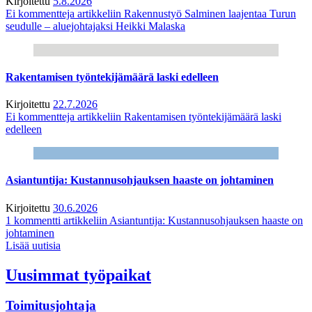
Kirjoitettu
5.8.2026
Ei kommentteja
artikkeliin Rakennustyö Salminen laajentaa Turun
seudulle – aluejohtajaksi Heikki Malaska
Rakentamisen työntekijämäärä laski edelleen
Kirjoitettu
22.7.2026
Ei kommentteja
artikkeliin Rakentamisen työntekijämäärä laski
edelleen
Asiantuntija: Kustannusohjauksen haaste on johtaminen
Kirjoitettu
30.6.2026
1 kommentti
artikkeliin Asiantuntija: Kustannusohjauksen haaste on
johtaminen
Lisää uutisia
Uusimmat työpaikat
Toimitusjohtaja