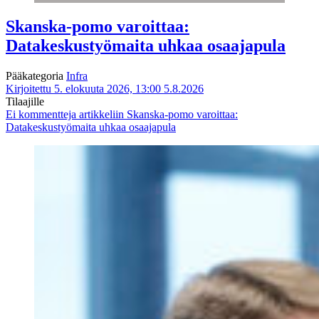
Skanska-pomo varoittaa:
Datakeskustyömaita uhkaa osaajapula
Pääkategoria
Infra
Kirjoitettu 5. elokuuta 2026, 13:00
5.8.2026
Tilaajille
Ei kommentteja
artikkeliin Skanska-pomo varoittaa:
Datakeskustyömaita uhkaa osaajapula