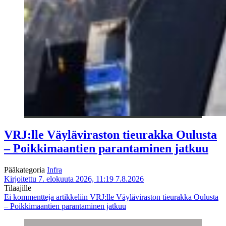
VRJ:lle Väyläviraston tieurakka Oulusta
– Poikkimaantien parantaminen jatkuu
Pääkategoria
Infra
Kirjoitettu 7. elokuuta 2026, 11:19
7.8.2026
Tilaajille
Ei kommentteja
artikkeliin VRJ:lle Väyläviraston tieurakka Oulusta
– Poikkimaantien parantaminen jatkuu