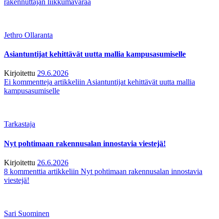
rakennuttajan liikkumavaraa
Jethro Ollaranta
Asiantuntijat kehittävät uutta mallia kampusasumiselle
Kirjoitettu
29.6.2026
Ei kommentteja
artikkeliin Asiantuntijat kehittävät uutta mallia
kampusasumiselle
Tarkastaja
Nyt pohtimaan rakennusalan innostavia viestejä!
Kirjoitettu
26.6.2026
8 kommenttia
artikkeliin Nyt pohtimaan rakennusalan innostavia
viestejä!
Sari Suominen