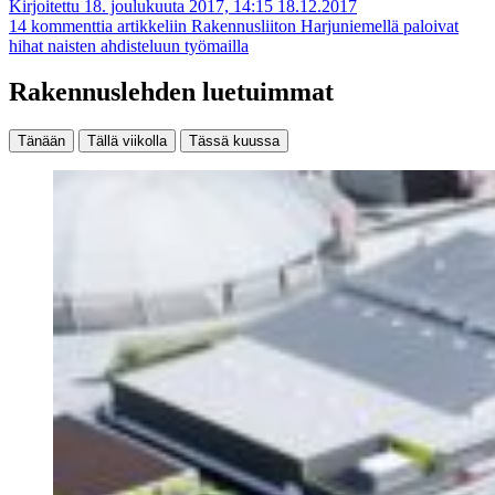
Kirjoitettu 18. joulukuuta 2017, 14:15
18.12.2017
14 kommenttia
artikkeliin Rakennusliiton Harjuniemellä paloivat
hihat naisten ahdisteluun työmailla
Rakennuslehden luetuimmat
Tänään
Tällä viikolla
Tässä kuussa