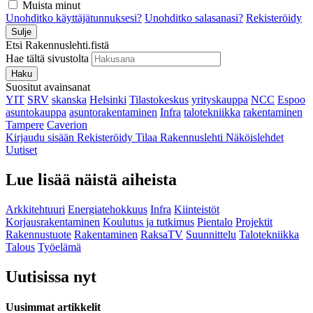
Muista minut
Unohditko käyttäjätunnuksesi?
Unohditko salasanasi?
Rekisteröidy
Sulje
Etsi Rakennuslehti.fistä
Hae tältä sivustolta
Haku
Suositut avainsanat
YIT
SRV
skanska
Helsinki
Tilastokeskus
yrityskauppa
NCC
Espoo
asuntokauppa
asuntorakentaminen
Infra
talotekniikka
rakentaminen
Tampere
Caverion
Kirjaudu sisään
Rekisteröidy
Tilaa Rakennuslehti
Näköislehdet
Uutiset
Lue lisää näistä aiheista
Arkkitehtuuri
Energiatehokkuus
Infra
Kiinteistöt
Korjausrakentaminen
Koulutus ja tutkimus
Pientalo
Projektit
Rakennustuote
Rakentaminen
RaksaTV
Suunnittelu
Talotekniikka
Talous
Työelämä
Uutisissa nyt
Uusimmat artikkelit