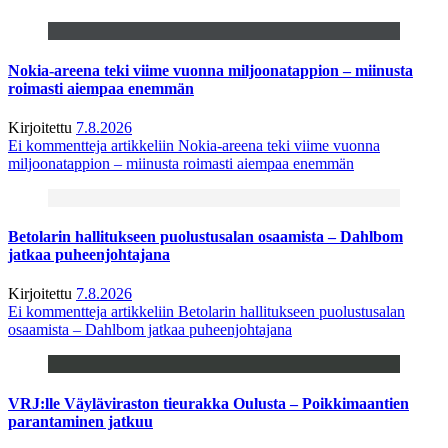
Nokia-areena teki viime vuonna miljoonatappion – miinusta
roimasti aiempaa enemmän
Kirjoitettu
7.8.2026
Ei kommentteja
artikkeliin Nokia-areena teki viime vuonna
miljoonatappion – miinusta roimasti aiempaa enemmän
Betolarin hallitukseen puolustusalan osaamista – Dahlbom
jatkaa puheenjohtajana
Kirjoitettu
7.8.2026
Ei kommentteja
artikkeliin Betolarin hallitukseen puolustusalan
osaamista – Dahlbom jatkaa puheenjohtajana
VRJ:lle Väyläviraston tieurakka Oulusta – Poikkimaantien
parantaminen jatkuu