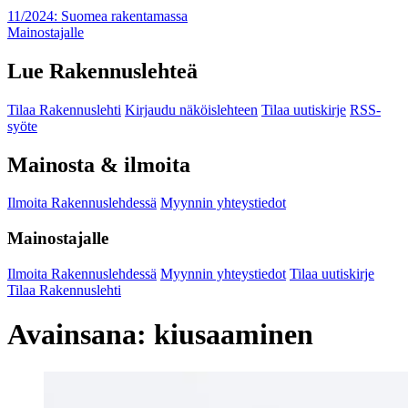
11/2024: Suomea rakentamassa
Mainostajalle
Lue Rakennuslehteä
Tilaa Rakennuslehti
Kirjaudu näköislehteen
Tilaa uutiskirje
RSS-
syöte
Mainosta & ilmoita
Ilmoita Rakennuslehdessä
Myynnin yhteystiedot
Mainostajalle
Ilmoita Rakennuslehdessä
Myynnin yhteystiedot
Tilaa uutiskirje
Tilaa Rakennuslehti
Avainsana:
kiusaaminen