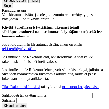
Kirjaudu sisään
Haku
Sulje
Kirjaudu sisään
Voit kirjautua sisään, jos olet jo aiemmin rekisteröitynyt ja sen
yhteydessä luonut käyttäjäprofiilin
Käyttäjäprofiilissa käyttäjätunnuksenasi toimii
sähköpostiosoitteesi (tai itse luomasi käyttäjätunnus) sekä itse
luomasi salasana.
Jos et ole aiemmin kirjautunut sisään, sinun on ensin
rekisteröidyttävä täällä
.
Jos sinulle tulee Rakennuslehti, rekisteröitymällä saat kaikki
rakennuslehti.fi-sisällöt luettavaksesi.
Jos sinulle ei tule Rakennuslehteä, voit silti rekisteröityä, jolloin saat
oikeuden kommentoida lukottomia artikkeleita, mutta et pääse
lukemaan lukittuja artikkeleita.
Tilaa Rakennuslehti tästä
tai hyödynnä
maksuton koejakso tästä
.
Sähköposti tai käyttäjätunnus
Salasana
Kirjaudu sisään