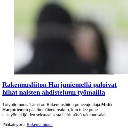
Rakennusliiton Harjuniemellä paloivat
hihat naisten ahdisteluun työmailla
Toivottomuus. Tämä on Rakennusliiton puheenjohtaja
Matti
Harjuniemen
päällimmäinen reaktio, kun tulee puhe
naistyöntekijöiden seksuaalisesta häirinnästä rakennusalalla.
Pääkategoria
Rakentaminen