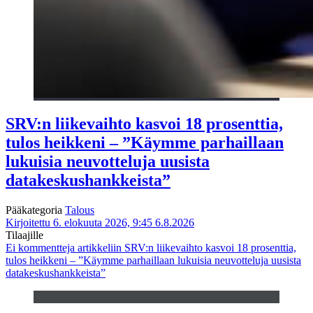
SRV:n liikevaihto kasvoi 18 prosenttia,
tulos heikkeni – ”Käymme parhaillaan
lukuisia neuvotteluja uusista
datakeskushankkeista”
Pääkategoria
Talous
Kirjoitettu 6. elokuuta 2026, 9:45
6.8.2026
Tilaajille
Ei kommentteja
artikkeliin SRV:n liikevaihto kasvoi 18 prosenttia,
tulos heikkeni – ”Käymme parhaillaan lukuisia neuvotteluja uusista
datakeskushankkeista”