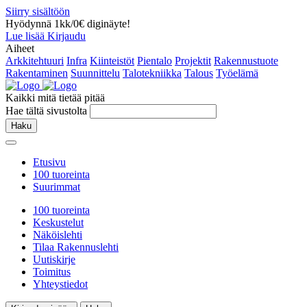
Siirry sisältöön
Hyödynnä 1kk/0€ diginäyte!
Lue lisää
Kirjaudu
Aiheet
Arkkitehtuuri
Infra
Kiinteistöt
Pientalo
Projektit
Rakennustuote
Rakentaminen
Suunnittelu
Talotekniikka
Talous
Työelämä
Kaikki mitä tietää pitää
Hae tältä sivustolta
Haku
Etusivu
100 tuoreinta
Suurimmat
100 tuoreinta
Keskustelut
Näköislehti
Tilaa Rakennuslehti
Uutiskirje
Toimitus
Yhteystiedot