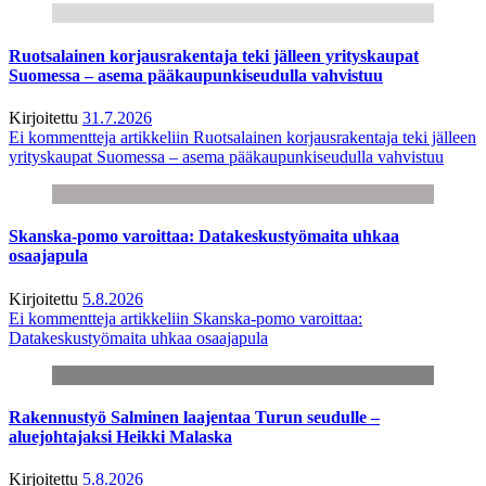
Ruotsalainen korjausrakentaja teki jälleen yrityskaupat
Suomessa – asema pääkaupunkiseudulla vahvistuu
Kirjoitettu
31.7.2026
Ei kommentteja
artikkeliin Ruotsalainen korjausrakentaja teki jälleen
yrityskaupat Suomessa – asema pääkaupunkiseudulla vahvistuu
Skanska-pomo varoittaa: Datakeskustyömaita uhkaa
osaajapula
Kirjoitettu
5.8.2026
Ei kommentteja
artikkeliin Skanska-pomo varoittaa:
Datakeskustyömaita uhkaa osaajapula
Rakennustyö Salminen laajentaa Turun seudulle –
aluejohtajaksi Heikki Malaska
Kirjoitettu
5.8.2026