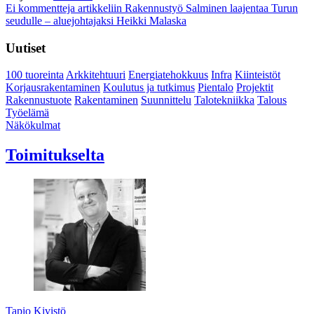
Ei kommentteja
artikkeliin Rakennustyö Salminen laajentaa Turun
seudulle – aluejohtajaksi Heikki Malaska
Uutiset
100 tuoreinta
Arkkitehtuuri
Energiatehokkuus
Infra
Kiinteistöt
Korjausrakentaminen
Koulutus ja tutkimus
Pientalo
Projektit
Rakennustuote
Rakentaminen
Suunnittelu
Talotekniikka
Talous
Työelämä
Näkökulmat
Toimitukselta
Tapio Kivistö