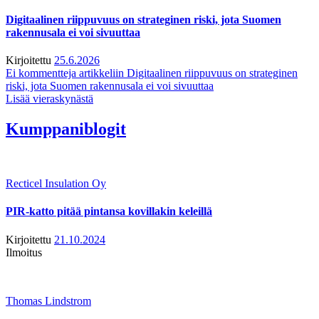
Digitaalinen riippuvuus on strateginen riski, jota Suomen
rakennusala ei voi sivuuttaa
Kirjoitettu
25.6.2026
Ei kommentteja
artikkeliin Digitaalinen riippuvuus on strateginen
riski, jota Suomen rakennusala ei voi sivuuttaa
Lisää vieraskynästä
Kumppaniblogit
Recticel Insulation Oy
PIR-katto pitää pintansa kovillakin keleillä
Kirjoitettu
21.10.2024
Ilmoitus
Thomas Lindstrom