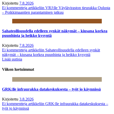
Kirjoitettu
7.8.2026
Ei kommentteja
artikkeliin VRJ:lle Väyläviraston tieurakka Oulusta
– Poikkimaantien parantaminen jatkuu
Sahateollisuudella edelleen synkät näkymät – kiusana korkea
puunhinta ja heikko kysyntä
Kirjoitettu
7.8.2026
Ei kommentteja
artikkeliin Sahateollisuudella edelleen synkät
näkymät – kiusana korkea puunhinta ja heikko kysyntä
Lisää uutisia
Viikon luetuimmat
GRK:lle infraurakka datakeskuksesta – työt jo käynnissä
Kirjoitettu
3.8.2026
Ei kommentteja
artikkeliin GRK:lle infraurakka datakeskuksesta –
työt jo käynnissä