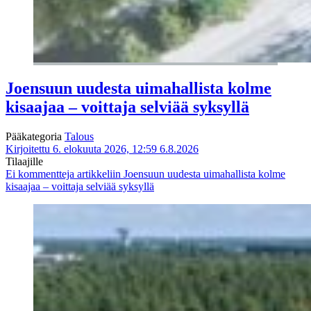
Joensuun uudesta uimahallista kolme
kisaajaa – voittaja selviää syksyllä
Pääkategoria
Talous
Kirjoitettu 6. elokuuta 2026, 12:59
6.8.2026
Tilaajille
Ei kommentteja
artikkeliin Joensuun uudesta uimahallista kolme
kisaajaa – voittaja selviää syksyllä