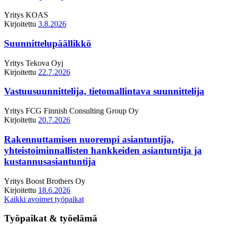
Yritys
KOAS
Kirjoitettu
3.8.2026
Suunnittelupäällikkö
Yritys
Tekova Oyj
Kirjoitettu
22.7.2026
Vastuusuunnittelija, tietomallintava suunnittelija
Yritys
FCG Finnish Consulting Group Oy
Kirjoitettu
20.7.2026
Rakennuttamisen nuorempi asiantuntija,
yhteistoiminnallisten hankkeiden asiantuntija ja
kustannusasiantuntija
Yritys
Boost Brothers Oy
Kirjoitettu
18.6.2026
Kaikki avoimet työpaikat
Työpaikat & työelämä