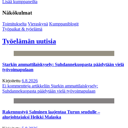
Lisää kumppaneilta
Näkökulmat
Toimitukselta
Vieraskynä
Kumppaniblogit
Työpaikat & työelämä
Työelämän uutisia
Starkin ammattilaiskysely: Suhdannekuopasta päädytään vielä
työvoimapulaan
Kirjoitettu
6.8.2026
Ei kommentteja
artikkeliin Starkin ammattilaiskysely:
Suhdannekuopasta päädytään vielä työvoimapulaan
Rakennustyö Salminen laajentaa Turun seudulle –
aluejohtajaksi Heikki Malaska