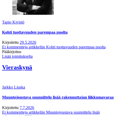
Tapio Kivistö
Kohti tuottavuuden parempaa puolta
Kirjoitettu
29.5.2026
Ei kommentteja
artikkeliin Kohti tuottavuuden parempaa puolta
Pääkirjoitus
Lisää toimitukselta
Vieraskynä
Jarkko Liuska
Muuntojoustava suunnittelu lisää rakennuttajan liikkumavaraa
Kirjoitettu
7.7.2026
Ei kommentteja
artikkeliin Muuntojoustava suunnittelu lisää