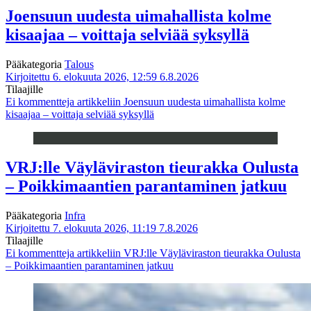
Joensuun uudesta uimahallista kolme
kisaajaa – voittaja selviää syksyllä
Pääkategoria
Talous
Kirjoitettu 6. elokuuta 2026, 12:59
6.8.2026
Tilaajille
Ei kommentteja
artikkeliin Joensuun uudesta uimahallista kolme
kisaajaa – voittaja selviää syksyllä
VRJ:lle Väyläviraston tieurakka Oulusta
– Poikkimaantien parantaminen jatkuu
Pääkategoria
Infra
Kirjoitettu 7. elokuuta 2026, 11:19
7.8.2026
Tilaajille
Ei kommentteja
artikkeliin VRJ:lle Väyläviraston tieurakka Oulusta
– Poikkimaantien parantaminen jatkuu