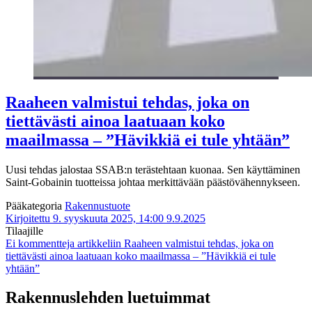
Raaheen valmistui tehdas, joka on
tiettävästi ainoa laatuaan koko
maailmassa – ”Hävikkiä ei tule yhtään”
Uusi tehdas jalostaa SSAB:n terästehtaan kuonaa. Sen käyttäminen
Saint-Gobainin tuotteissa johtaa merkittävään päästövähennykseen.
Pääkategoria
Rakennustuote
Kirjoitettu 9. syyskuuta 2025, 14:00
9.9.2025
Tilaajille
Ei kommentteja
artikkeliin Raaheen valmistui tehdas, joka on
tiettävästi ainoa laatuaan koko maailmassa – ”Hävikkiä ei tule
yhtään”
Rakennuslehden luetuimmat