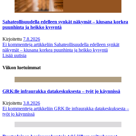
Sahateollisuudella edelleen synkät näkymät – kiusana korkea
puunhinta ja heikko kysyntä
Kirjoitettu
7.8.2026
Ei kommentteja
artikkeliin Sahateollisuudella edelleen synkät
näkymät – kiusana korkea puunhinta ja heikko kysyntä
Lisää uutisia
Viikon luetuimmat
GRK:lle infraurakka datakeskuksesta – työt jo käynnissä
Kirjoitettu
3.8.2026
Ei kommentteja
artikkeliin GRK:lle infraurakka datakeskuksesta –
työt jo käynnissä