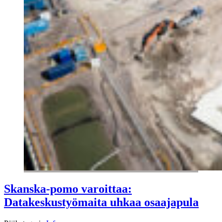
Skanska-pomo varoittaa:
Datakeskustyömaita uhkaa osaajapula