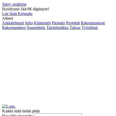
Siirry sisältöön
Hyödynnä 1kk/0€ diginäyte!
Lue lisää
Kirjaudu
Aiheet
Arkkitehtuuri
Infra
Kiinteistöt
Pientalo
Projektit
Rakennustuote
Rakentaminen
Suunnittelu
Talotekniikka
Talous
Työelämä
Kaikki mitä tietää pitää
Hae tältä sivustolta