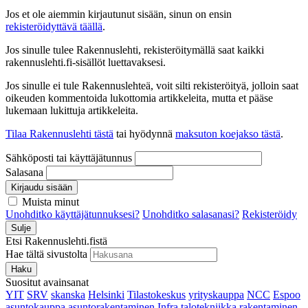
Jos et ole aiemmin kirjautunut sisään, sinun on ensin
rekisteröidyttävä täällä
.
Jos sinulle tulee Rakennuslehti, rekisteröitymällä saat kaikki
rakennuslehti.fi-sisällöt luettavaksesi.
Jos sinulle ei tule Rakennuslehteä, voit silti rekisteröityä, jolloin saat
oikeuden kommentoida lukottomia artikkeleita, mutta et pääse
lukemaan lukittuja artikkeleita.
Tilaa Rakennuslehti tästä
tai hyödynnä
maksuton koejakso tästä
.
Sähköposti tai käyttäjätunnus
Salasana
Kirjaudu sisään
Muista minut
Unohditko käyttäjätunnuksesi?
Unohditko salasanasi?
Rekisteröidy
Sulje
Etsi Rakennuslehti.fistä
Hae tältä sivustolta
Haku
Suositut avainsanat
YIT
SRV
skanska
Helsinki
Tilastokeskus
yrityskauppa
NCC
Espoo
asuntokauppa
asuntorakentaminen
Infra
talotekniikka
rakentaminen