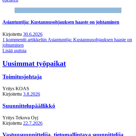
Asiantuntija: Kustannusohjauksen haaste on johtaminen
Kirjoitettu
30.6.2026
1 kommentti
artikkeliin Asiantuntija: Kustannusohjauksen haaste on
johtaminen
Lisää uutisia
Uusimmat työpaikat
Toimitusjohtaja
Yritys
KOAS
Kirjoitettu
3.8.2026
Suunnittelupäällikkö
Yritys
Tekova Oyj
Kirjoitettu
22.7.2026
Vastuusuunnittelija, tietomallintava suunnittelija