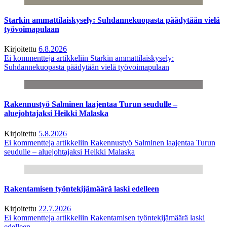
Starkin ammattilaiskysely: Suhdannekuopasta päädytään vielä
työvoimapulaan
Kirjoitettu
6.8.2026
Ei kommentteja
artikkeliin Starkin ammattilaiskysely:
Suhdannekuopasta päädytään vielä työvoimapulaan
Rakennustyö Salminen laajentaa Turun seudulle –
aluejohtajaksi Heikki Malaska
Kirjoitettu
5.8.2026
Ei kommentteja
artikkeliin Rakennustyö Salminen laajentaa Turun
seudulle – aluejohtajaksi Heikki Malaska
Rakentamisen työntekijämäärä laski edelleen
Kirjoitettu
22.7.2026
Ei kommentteja
artikkeliin Rakentamisen työntekijämäärä laski
edelleen