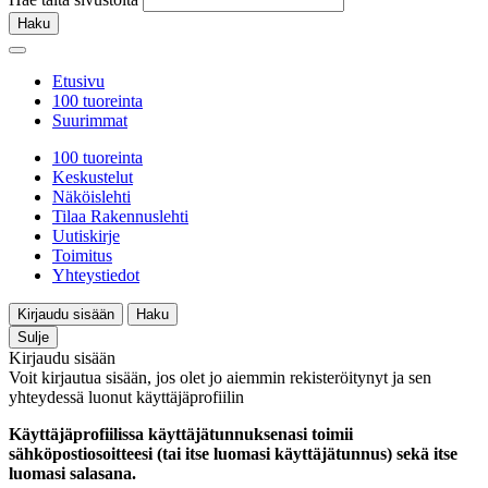
Haku
Etusivu
100 tuoreinta
Suurimmat
100 tuoreinta
Keskustelut
Näköislehti
Tilaa Rakennuslehti
Uutiskirje
Toimitus
Yhteystiedot
Kirjaudu sisään
Haku
Sulje
Kirjaudu sisään
Voit kirjautua sisään, jos olet jo aiemmin rekisteröitynyt ja sen
yhteydessä luonut käyttäjäprofiilin
Käyttäjäprofiilissa käyttäjätunnuksenasi toimii
sähköpostiosoitteesi (tai itse luomasi käyttäjätunnus) sekä itse
luomasi salasana.