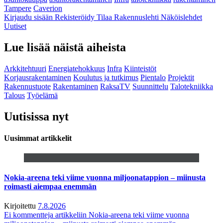
Tampere
Caverion
Kirjaudu sisään
Rekisteröidy
Tilaa Rakennuslehti
Näköislehdet
Uutiset
Lue lisää näistä aiheista
Arkkitehtuuri
Energiatehokkuus
Infra
Kiinteistöt
Korjausrakentaminen
Koulutus ja tutkimus
Pientalo
Projektit
Rakennustuote
Rakentaminen
RaksaTV
Suunnittelu
Talotekniikka
Talous
Työelämä
Uutisissa nyt
Uusimmat artikkelit
Nokia-areena teki viime vuonna miljoonatappion – miinusta
roimasti aiempaa enemmän
Kirjoitettu
7.8.2026
Ei kommentteja
artikkeliin Nokia-areena teki viime vuonna