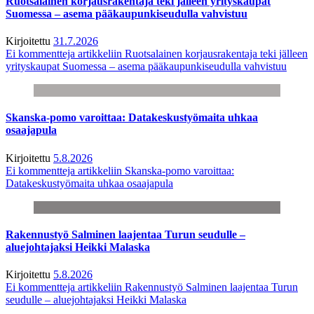
Ruotsalainen korjausrakentaja teki jälleen yrityskaupat
Suomessa – asema pääkaupunkiseudulla vahvistuu
Kirjoitettu
31.7.2026
Ei kommentteja
artikkeliin Ruotsalainen korjausrakentaja teki jälleen
yrityskaupat Suomessa – asema pääkaupunkiseudulla vahvistuu
Skanska-pomo varoittaa: Datakeskustyömaita uhkaa
osaajapula
Kirjoitettu
5.8.2026
Ei kommentteja
artikkeliin Skanska-pomo varoittaa:
Datakeskustyömaita uhkaa osaajapula
Rakennustyö Salminen laajentaa Turun seudulle –
aluejohtajaksi Heikki Malaska
Kirjoitettu
5.8.2026
Ei kommentteja
artikkeliin Rakennustyö Salminen laajentaa Turun
seudulle – aluejohtajaksi Heikki Malaska