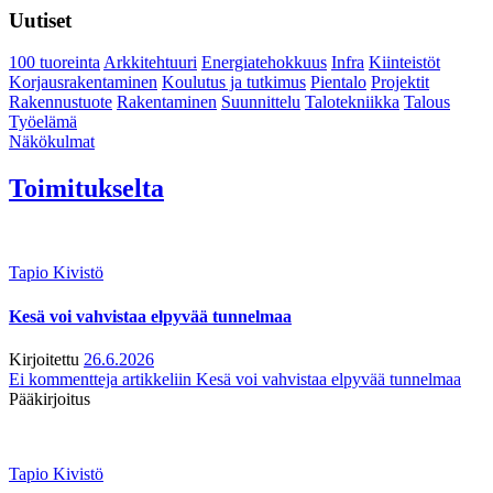
Uutiset
100 tuoreinta
Arkkitehtuuri
Energiatehokkuus
Infra
Kiinteistöt
Korjausrakentaminen
Koulutus ja tutkimus
Pientalo
Projektit
Rakennustuote
Rakentaminen
Suunnittelu
Talotekniikka
Talous
Työelämä
Näkökulmat
Toimitukselta
Tapio Kivistö
Kesä voi vahvistaa elpyvää tunnelmaa
Kirjoitettu
26.6.2026
Ei kommentteja
artikkeliin Kesä voi vahvistaa elpyvää tunnelmaa
Pääkirjoitus
Tapio Kivistö