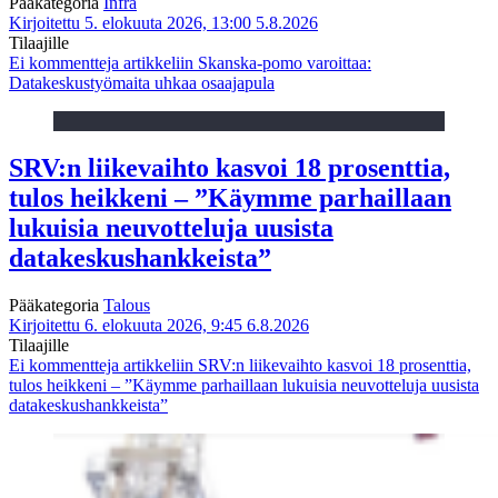
Pääkategoria
Infra
Kirjoitettu 5. elokuuta 2026, 13:00
5.8.2026
Tilaajille
Ei kommentteja
artikkeliin Skanska-pomo varoittaa:
Datakeskustyömaita uhkaa osaajapula
SRV:n liikevaihto kasvoi 18 prosenttia,
tulos heikkeni – ”Käymme parhaillaan
lukuisia neuvotteluja uusista
datakeskushankkeista”
Pääkategoria
Talous
Kirjoitettu 6. elokuuta 2026, 9:45
6.8.2026
Tilaajille
Ei kommentteja
artikkeliin SRV:n liikevaihto kasvoi 18 prosenttia,
tulos heikkeni – ”Käymme parhaillaan lukuisia neuvotteluja uusista
datakeskushankkeista”