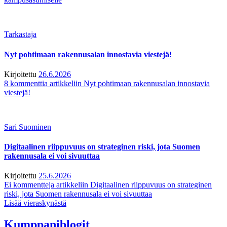
Tarkastaja
Nyt pohtimaan rakennusalan innostavia viestejä!
Kirjoitettu
26.6.2026
8 kommenttia
artikkeliin Nyt pohtimaan rakennusalan innostavia
viestejä!
Sari Suominen
Digitaalinen riippuvuus on strateginen riski, jota Suomen
rakennusala ei voi sivuuttaa
Kirjoitettu
25.6.2026
Ei kommentteja
artikkeliin Digitaalinen riippuvuus on strateginen
riski, jota Suomen rakennusala ei voi sivuuttaa
Lisää vieraskynästä
Kumppaniblogit