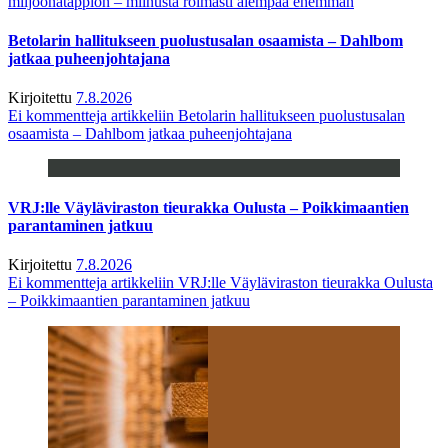
miljoonatappion – miinusta roimasti aiempaa enemmän
Betolarin hallitukseen puolustusalan osaamista – Dahlbom
jatkaa puheenjohtajana
Kirjoitettu
7.8.2026
Ei kommentteja
artikkeliin Betolarin hallitukseen puolustusalan
osaamista – Dahlbom jatkaa puheenjohtajana
VRJ:lle Väyläviraston tieurakka Oulusta – Poikkimaantien
parantaminen jatkuu
Kirjoitettu
7.8.2026
Ei kommentteja
artikkeliin VRJ:lle Väyläviraston tieurakka Oulusta
– Poikkimaantien parantaminen jatkuu