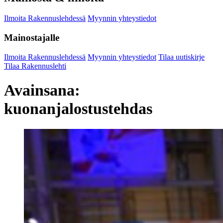
Ilmoita Rakennuslehdessä
Myynnin yhteystiedot
Mainostajalle
Ilmoita Rakennuslehdessä
Myynnin yhteystiedot
Tilaa uutiskirje
Tilaa Rakennuslehti
Avainsana:
kuonanjalostustehdas