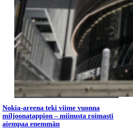
Nokia-areena teki viime vuonna
miljoonatappion – miinusta roimasti
aiempaa enemmän