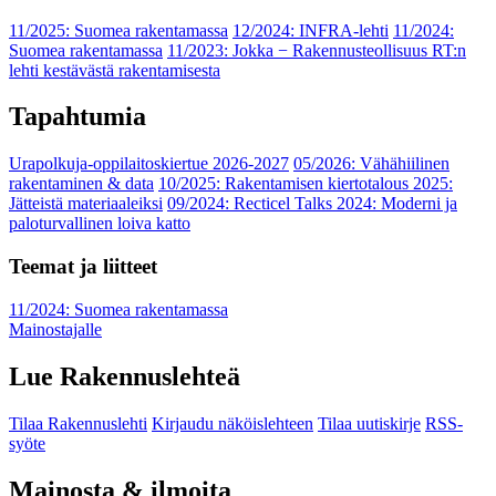
11/2025: Suomea rakentamassa
12/2024: INFRA-lehti
11/2024:
Suomea rakentamassa
11/2023: Jokka − Rakennusteollisuus RT:n
lehti kestävästä rakentamisesta
Tapahtumia
Urapolkuja-oppilaitoskiertue 2026-2027
05/2026: Vähähiilinen
rakentaminen & data
10/2025: Rakentamisen kiertotalous 2025:
Jätteistä materiaaleiksi
09/2024: Recticel Talks 2024: Moderni ja
paloturvallinen loiva katto
Teemat ja liitteet
11/2024: Suomea rakentamassa
Mainostajalle
Lue Rakennuslehteä
Tilaa Rakennuslehti
Kirjaudu näköislehteen
Tilaa uutiskirje
RSS-
syöte
Mainosta & ilmoita