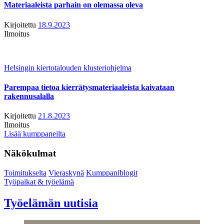
Materiaaleista parhain on olemassa oleva
Kirjoitettu
18.9.2023
Ilmoitus
Helsingin kiertotalouden klusteriohjelma
Parempaa tietoa kierrätysmateriaaleista kaivataan
rakennusalalla
Kirjoitettu
21.8.2023
Ilmoitus
Lisää kumppaneilta
Näkökulmat
Toimitukselta
Vieraskynä
Kumppaniblogit
Työpaikat & työelämä
Työelämän uutisia