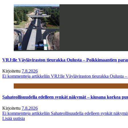
VRJ:lle Väyläviraston tieurakka Oulusta – Poikkimaantien par
Kirjoitettu
7.8.2026
Ei kommentteja
artikkeliin VRJ:lle Väyläviraston tieurakka Oulusta 
Sahateollisuudella edelleen synkät näkymät – kiusana korkea pu
Kirjoitettu
7.8.2026
Ei kommentteja
artikkeliin Sahateollisuudella edelleen synkät näkym
Lisää uutisia