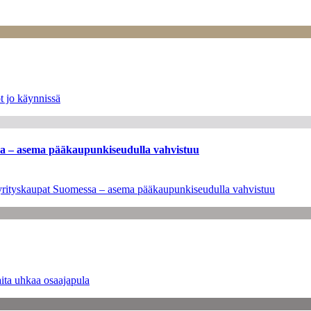
t jo käynnissä
ssa – asema pääkaupunkiseudulla vahvistuu
en yrityskaupat Suomessa – asema pääkaupunkiseudulla vahvistuu
ita uhkaa osaajapula