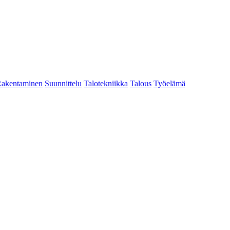
akentaminen
Suunnittelu
Talotekniikka
Talous
Työelämä