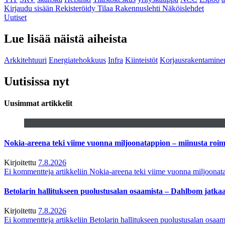
Kirjaudu sisään
Rekisteröidy
Tilaa Rakennuslehti
Näköislehdet
Uutiset
Lue lisää näistä aiheista
Arkkitehtuuri
Energiatehokkuus
Infra
Kiinteistöt
Korjausrakentamine
Uutisissa nyt
Uusimmat artikkelit
Nokia-areena teki viime vuonna miljoonatappion – miinusta ro
Kirjoitettu
7.8.2026
Ei kommentteja
artikkeliin Nokia-areena teki viime vuonna miljoona
Betolarin hallitukseen puolustusalan osaamista – Dahlbom jatk
Kirjoitettu
7.8.2026
Ei kommentteja
artikkeliin Betolarin hallitukseen puolustusalan osa