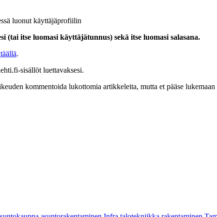
ssä luonut käyttäjäprofiilin
i (tai itse luomasi käyttäjätunnus) sekä itse luomasi salasana.
täällä
.
hti.fi-sisällöt luettavaksesi.
at oikeuden kommentoida lukottomia artikkeleita, mutta et pääse lukemaan l
asuntokauppa
asuntorakentaminen
Infra
talotekniikka
rakentaminen
Tam