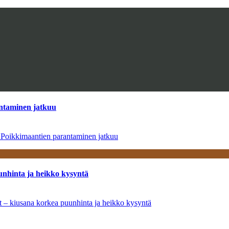
antaminen jatkuu
– Poikkimaantien parantaminen jatkuu
unhinta ja heikko kysyntä
ät – kiusana korkea puunhinta ja heikko kysyntä