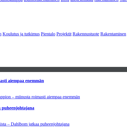
n
Koulutus ja tutkimus
Pientalo
Projektit
Rakennustuote
Rakentaminen
imasti aiempaa enemmän
tappion – miinusta roimasti aiempaa enemmän
aa puheenjohtajana
amista – Dahlbom jatkaa puheenjohtajana