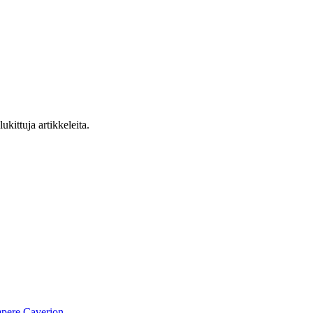
ukittuja artikkeleita.
pere
Caverion