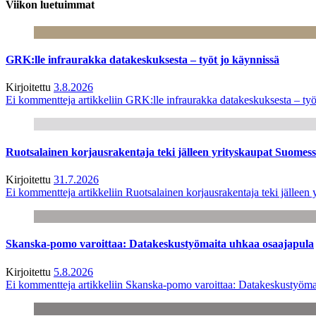
Viikon luetuimmat
GRK:lle infraurakka datakeskuksesta – työt jo käynnissä
Kirjoitettu
3.8.2026
Ei kommentteja
artikkeliin GRK:lle infraurakka datakeskuksesta – työ
Ruotsalainen korjausrakentaja teki jälleen yrityskaupat Suome
Kirjoitettu
31.7.2026
Ei kommentteja
artikkeliin Ruotsalainen korjausrakentaja teki jälle
Skanska-pomo varoittaa: Datakeskustyömaita uhkaa osaajapula
Kirjoitettu
5.8.2026
Ei kommentteja
artikkeliin Skanska-pomo varoittaa: Datakeskustyöma