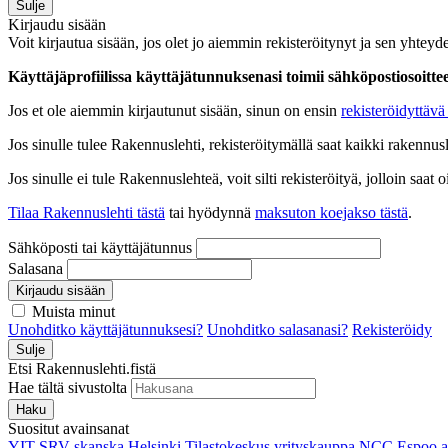
Sulje
Kirjaudu sisään
Voit kirjautua sisään, jos olet jo aiemmin rekisteröitynyt ja sen yhteyde
Käyttäjäprofiilissa käyttäjätunnuksenasi toimii sähköpostiosoittees
Jos et ole aiemmin kirjautunut sisään, sinun on ensin
rekisteröidyttävä 
Jos sinulle tulee Rakennuslehti, rekisteröitymällä saat kaikki rakennusle
Jos sinulle ei tule Rakennuslehteä, voit silti rekisteröityä, jolloin sa
Tilaa Rakennuslehti tästä
tai hyödynnä
maksuton koejakso tästä
.
Sähköposti tai käyttäjätunnus
Salasana
Kirjaudu sisään
Muista minut
Unohditko käyttäjätunnuksesi?
Unohditko salasanasi?
Rekisteröidy
Sulje
Etsi Rakennuslehti.fistä
Hae tältä sivustolta
Haku
Suositut avainsanat
YIT
SRV
skanska
Helsinki
Tilastokeskus
yrityskauppa
NCC
Espoo