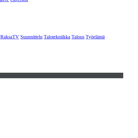
RaksaTV
Suunnittelu
Talotekniikka
Talous
Työelämä