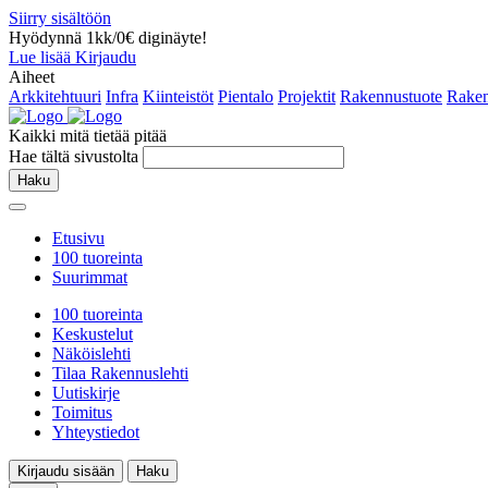
Siirry sisältöön
Hyödynnä 1kk/0€ diginäyte!
Lue lisää
Kirjaudu
Aiheet
Arkkitehtuuri
Infra
Kiinteistöt
Pientalo
Projektit
Rakennustuote
Raken
Kaikki mitä tietää pitää
Hae tältä sivustolta
Haku
Etusivu
100 tuoreinta
Suurimmat
100 tuoreinta
Keskustelut
Näköislehti
Tilaa Rakennuslehti
Uutiskirje
Toimitus
Yhteystiedot
Kirjaudu sisään
Haku