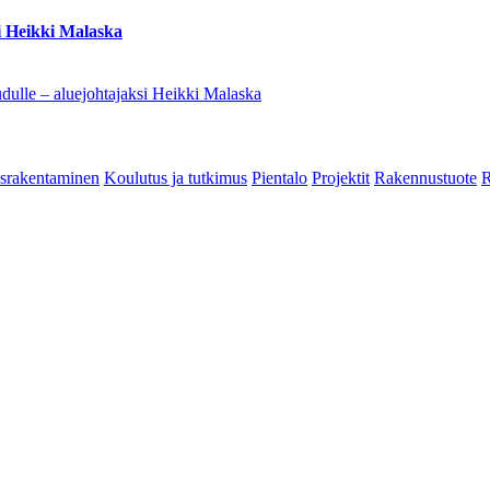
i Heikki Malaska
dulle – aluejohtajaksi Heikki Malaska
srakentaminen
Koulutus ja tutkimus
Pientalo
Projektit
Rakennustuote
R