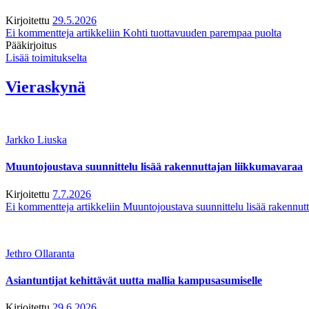
Kirjoitettu
29.5.2026
Ei kommentteja
artikkeliin Kohti tuottavuuden parempaa puolta
Pääkirjoitus
Lisää toimitukselta
Vieraskynä
Jarkko Liuska
Muuntojoustava suunnittelu lisää rakennuttajan liikkumavaraa
Kirjoitettu
7.7.2026
Ei kommentteja
artikkeliin Muuntojoustava suunnittelu lisää rakennut
Jethro Ollaranta
Asiantuntijat kehittävät uutta mallia kampusasumiselle
Kirjoitettu
29.6.2026