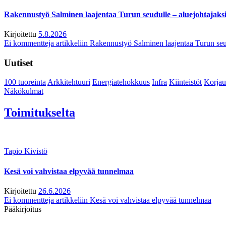
Rakennustyö Salminen laajentaa Turun seudulle – aluejohtajaks
Kirjoitettu
5.8.2026
Ei kommentteja
artikkeliin Rakennustyö Salminen laajentaa Turun seu
Uutiset
100 tuoreinta
Arkkitehtuuri
Energiatehokkuus
Infra
Kiinteistöt
Korjau
Näkökulmat
Toimitukselta
Tapio Kivistö
Kesä voi vahvistaa elpyvää tunnelmaa
Kirjoitettu
26.6.2026
Ei kommentteja
artikkeliin Kesä voi vahvistaa elpyvää tunnelmaa
Pääkirjoitus