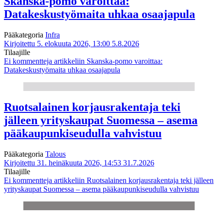
Skanska-pomo varoittaa:
Datakeskustyömaita uhkaa osaajapula
Pääkategoria
Infra
Kirjoitettu 5. elokuuta 2026, 13:00
5.8.2026
Tilaajille
Ei kommentteja
artikkeliin Skanska-pomo varoittaa:
Datakeskustyömaita uhkaa osaajapula
Ruotsalainen korjausrakentaja teki
jälleen yrityskaupat Suomessa – asema
pääkaupunkiseudulla vahvistuu
Pääkategoria
Talous
Kirjoitettu 31. heinäkuuta 2026, 14:53
31.7.2026
Tilaajille
Ei kommentteja
artikkeliin Ruotsalainen korjausrakentaja teki jälleen
yrityskaupat Suomessa – asema pääkaupunkiseudulla vahvistuu