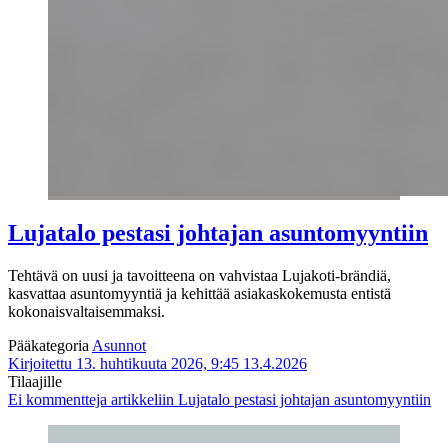
Lujatalo pestasi johtajan asuntomyyntiin
Tehtävä on uusi ja tavoitteena on vahvistaa Lujakoti-brändiä,
kasvattaa asuntomyyntiä ja kehittää asiakaskokemusta entistä
kokonaisvaltaisemmaksi.
Pääkategoria
Asunnot
Kirjoitettu 13. huhtikuuta 2026, 9:45
13.4.2026
Tilaajille
Ei kommentteja
artikkeliin Lujatalo pestasi johtajan asuntomyyntiin