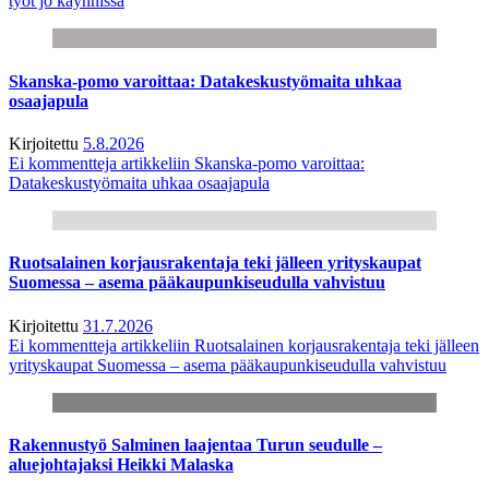
työt jo käynnissä
Skanska-pomo varoittaa: Datakeskustyömaita uhkaa
osaajapula
Kirjoitettu
5.8.2026
Ei kommentteja
artikkeliin Skanska-pomo varoittaa:
Datakeskustyömaita uhkaa osaajapula
Ruotsalainen korjausrakentaja teki jälleen yrityskaupat
Suomessa – asema pääkaupunkiseudulla vahvistuu
Kirjoitettu
31.7.2026
Ei kommentteja
artikkeliin Ruotsalainen korjausrakentaja teki jälleen
yrityskaupat Suomessa – asema pääkaupunkiseudulla vahvistuu
Rakennustyö Salminen laajentaa Turun seudulle –
aluejohtajaksi Heikki Malaska