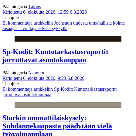
Pääkategoria
Talous
Kirjoitettu 6. elokuuta 2026, 12:59
6.8.2026
Tilaajille
Ei kommentteja
artikkeliin Joensuun uudesta uimahallista kolme
kisaajaa – voittaja selviää syksyllä
Sp-Kodit: Kuntotarkastusraportit
jarruttavat asuntokauppaa
Pääkategoria
Asunnot
Kirjoitettu 6. elokuuta 2026, 9:23
6.8.2026
Tilaajille
Ei kommentteja
artikkeliin Sp-Kodit: Kuntotarkastusraportit
jarruttavat asuntokauppaa
Starkin ammattilaiskysely:
Suhdannekuopasta päädytään vielä
työvoimapulaan