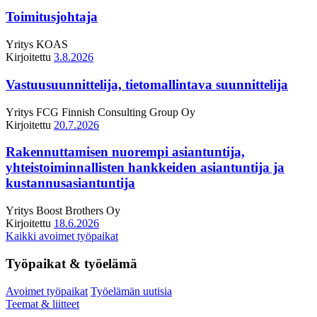
Toimitusjohtaja
Yritys
KOAS
Kirjoitettu
3.8.2026
Vastuusuunnittelija, tietomallintava suunnittelija
Yritys
FCG Finnish Consulting Group Oy
Kirjoitettu
20.7.2026
Rakennuttamisen nuorempi asiantuntija,
yhteistoiminnallisten hankkeiden asiantuntija ja
kustannusasiantuntija
Yritys
Boost Brothers Oy
Kirjoitettu
18.6.2026
Kaikki avoimet työpaikat
Työpaikat & työelämä
Avoimet työpaikat
Työelämän uutisia
Teemat & liitteet