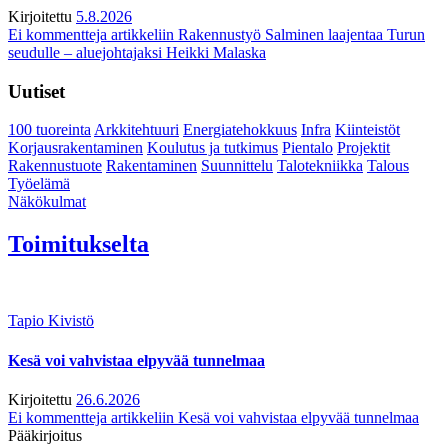
Kirjoitettu
5.8.2026
Ei kommentteja
artikkeliin Rakennustyö Salminen laajentaa Turun
seudulle – aluejohtajaksi Heikki Malaska
Uutiset
100 tuoreinta
Arkkitehtuuri
Energiatehokkuus
Infra
Kiinteistöt
Korjausrakentaminen
Koulutus ja tutkimus
Pientalo
Projektit
Rakennustuote
Rakentaminen
Suunnittelu
Talotekniikka
Talous
Työelämä
Näkökulmat
Toimitukselta
Tapio Kivistö
Kesä voi vahvistaa elpyvää tunnelmaa
Kirjoitettu
26.6.2026
Ei kommentteja
artikkeliin Kesä voi vahvistaa elpyvää tunnelmaa
Pääkirjoitus