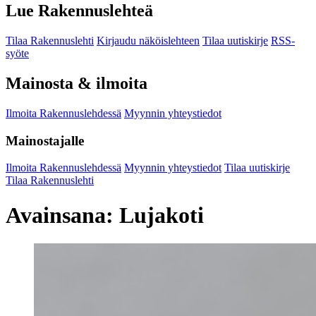
Lue Rakennuslehteä
Tilaa Rakennuslehti
Kirjaudu näköislehteen
Tilaa uutiskirje
RSS-
syöte
Mainosta & ilmoita
Ilmoita Rakennuslehdessä
Myynnin yhteystiedot
Mainostajalle
Ilmoita Rakennuslehdessä
Myynnin yhteystiedot
Tilaa uutiskirje
Tilaa Rakennuslehti
Avainsana:
Lujakoti