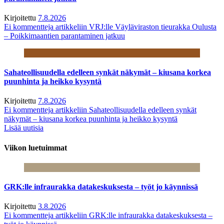
Kirjoitettu
7.8.2026
Ei kommentteja
artikkeliin VRJ:lle Väyläviraston tieurakka Oulusta
– Poikkimaantien parantaminen jatkuu
Sahateollisuudella edelleen synkät näkymät – kiusana korkea
puunhinta ja heikko kysyntä
Kirjoitettu
7.8.2026
Ei kommentteja
artikkeliin Sahateollisuudella edelleen synkät
näkymät – kiusana korkea puunhinta ja heikko kysyntä
Lisää uutisia
Viikon luetuimmat
GRK:lle infraurakka datakeskuksesta – työt jo käynnissä
Kirjoitettu
3.8.2026
Ei kommentteja
artikkeliin GRK:lle infraurakka datakeskuksesta –