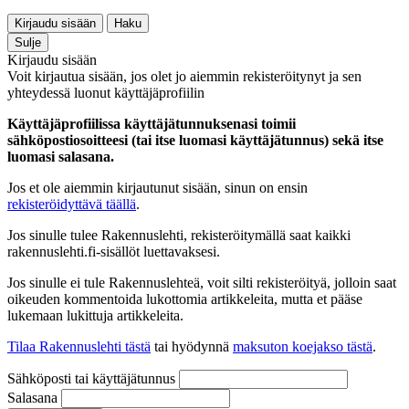
Kirjaudu sisään
Haku
Sulje
Kirjaudu sisään
Voit kirjautua sisään, jos olet jo aiemmin rekisteröitynyt ja sen
yhteydessä luonut käyttäjäprofiilin
Käyttäjäprofiilissa käyttäjätunnuksenasi toimii
sähköpostiosoitteesi (tai itse luomasi käyttäjätunnus) sekä itse
luomasi salasana.
Jos et ole aiemmin kirjautunut sisään, sinun on ensin
rekisteröidyttävä täällä
.
Jos sinulle tulee Rakennuslehti, rekisteröitymällä saat kaikki
rakennuslehti.fi-sisällöt luettavaksesi.
Jos sinulle ei tule Rakennuslehteä, voit silti rekisteröityä, jolloin saat
oikeuden kommentoida lukottomia artikkeleita, mutta et pääse
lukemaan lukittuja artikkeleita.
Tilaa Rakennuslehti tästä
tai hyödynnä
maksuton koejakso tästä
.
Sähköposti tai käyttäjätunnus
Salasana