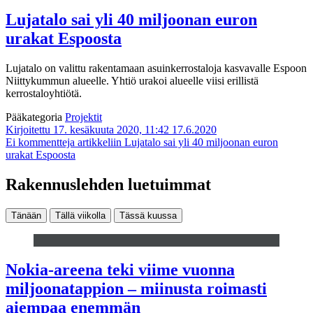
Lujatalo sai yli 40 miljoonan euron
urakat Espoosta
Lujatalo on valittu rakentamaan asuinkerrostaloja kasvavalle Espoon
Niittykummun alueelle. Yhtiö urakoi alueelle viisi erillistä
kerrostaloyhtiötä.
Pääkategoria
Projektit
Kirjoitettu 17. kesäkuuta 2020, 11:42
17.6.2020
Ei kommentteja
artikkeliin Lujatalo sai yli 40 miljoonan euron
urakat Espoosta
Rakennuslehden luetuimmat
Tänään
Tällä viikolla
Tässä kuussa
Nokia-areena teki viime vuonna
miljoonatappion – miinusta roimasti
aiempaa enemmän