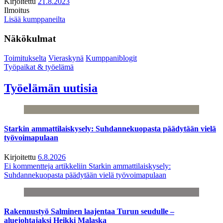
Kirjoitettu
21.8.2023
Ilmoitus
Lisää kumppaneilta
Näkökulmat
Toimitukselta
Vieraskynä
Kumppaniblogit
Työpaikat & työelämä
Työelämän uutisia
Starkin ammattilaiskysely: Suhdannekuopasta päädytään vielä
työvoimapulaan
Kirjoitettu
6.8.2026
Ei kommentteja
artikkeliin Starkin ammattilaiskysely:
Suhdannekuopasta päädytään vielä työvoimapulaan
Rakennustyö Salminen laajentaa Turun seudulle –
aluejohtajaksi Heikki Malaska