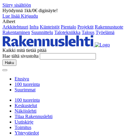
Siirry sisältöön
Hyödynnä 1kk/0€ diginäyte!
Lue lisää
Kirjaudu
Aiheet
Arkkitehtuuri
Infra
Kiinteistöt
Pientalo
Projektit
Rakennustuote
Rakentaminen
Suunnittelu
Talotekniikka
Talous
Työelämä
Kaikki mitä tietää pitää
Hae tältä sivustolta
Haku
Etusivu
100 tuoreinta
Suurimmat
100 tuoreinta
Keskustelut
Näköislehti
Tilaa Rakennuslehti
Uutiskirje
Toimitus
Yhteystiedot