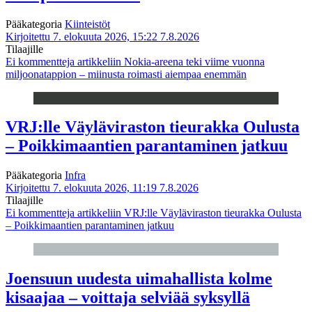
Pääkategoria
Kiinteistöt
Kirjoitettu 7. elokuuta 2026, 15:22
7.8.2026
Tilaajille
Ei kommentteja
artikkeliin Nokia-areena teki viime vuonna
miljoonatappion – miinusta roimasti aiempaa enemmän
VRJ:lle Väyläviraston tieurakka Oulusta
– Poikkimaantien parantaminen jatkuu
Pääkategoria
Infra
Kirjoitettu 7. elokuuta 2026, 11:19
7.8.2026
Tilaajille
Ei kommentteja
artikkeliin VRJ:lle Väyläviraston tieurakka Oulusta
– Poikkimaantien parantaminen jatkuu
Joensuun uudesta uimahallista kolme
kisaajaa – voittaja selviää syksyllä