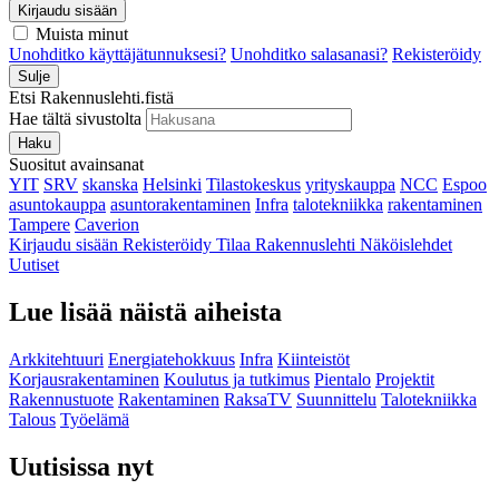
Kirjaudu sisään
Muista minut
Unohditko käyttäjätunnuksesi?
Unohditko salasanasi?
Rekisteröidy
Sulje
Etsi Rakennuslehti.fistä
Hae tältä sivustolta
Haku
Suositut avainsanat
YIT
SRV
skanska
Helsinki
Tilastokeskus
yrityskauppa
NCC
Espoo
asuntokauppa
asuntorakentaminen
Infra
talotekniikka
rakentaminen
Tampere
Caverion
Kirjaudu sisään
Rekisteröidy
Tilaa Rakennuslehti
Näköislehdet
Uutiset
Lue lisää näistä aiheista
Arkkitehtuuri
Energiatehokkuus
Infra
Kiinteistöt
Korjausrakentaminen
Koulutus ja tutkimus
Pientalo
Projektit
Rakennustuote
Rakentaminen
RaksaTV
Suunnittelu
Talotekniikka
Talous
Työelämä
Uutisissa nyt