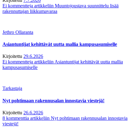
Kirjoitettu
7.7.2026
Ei kommentteja
artikkeliin Muuntojoustava suunnittelu lisää
rakennuttajan liikkumavaraa
Jethro Ollaranta
Asiantuntijat kehittävät uutta mallia kampusasumiselle
Kirjoitettu
29.6.2026
Ei kommentteja
artikkeliin Asiantuntijat kehittävät uutta mallia
kampusasumiselle
Tarkastaja
Nyt pohtimaan rakennusalan innostavia viestejä!
Kirjoitettu
26.6.2026
8 kommenttia
artikkeliin Nyt pohtimaan rakennusalan innostavia
viestejä!