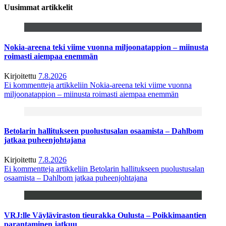
Uusimmat artikkelit
Nokia-areena teki viime vuonna miljoonatappion – miinusta
roimasti aiempaa enemmän
Kirjoitettu
7.8.2026
Ei kommentteja
artikkeliin Nokia-areena teki viime vuonna
miljoonatappion – miinusta roimasti aiempaa enemmän
Betolarin hallitukseen puolustusalan osaamista – Dahlbom
jatkaa puheenjohtajana
Kirjoitettu
7.8.2026
Ei kommentteja
artikkeliin Betolarin hallitukseen puolustusalan
osaamista – Dahlbom jatkaa puheenjohtajana
VRJ:lle Väyläviraston tieurakka Oulusta – Poikkimaantien
parantaminen jatkuu