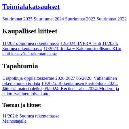
Toimialakatsaukset
Suurimmat 2025
Suurimmat 2024
Suurimmat 2023
Suurimmat 2022
Kaupalliset liitteet
11/2025: Suomea rakentamassa
12/2024: INFRA-lehti
11/2024:
Suomea rakentamassa
11/2023: Jokka − Rakennusteollisuus RT:n
lehti kestävästä rakentamisesta
Tapahtumia
Urapolkuja-oppilaitoskiertue 2026-2027
05/2026: Vähähiilinen
rakentaminen & data
10/2025: Rakentamisen kiertotalous 2025:
Jätteistä materiaaleiksi
09/2024: Recticel Talks 2024: Moderni ja
paloturvallinen loiva katto
Teemat ja liitteet
11/2024: Suomea rakentamassa
Mainostajalle