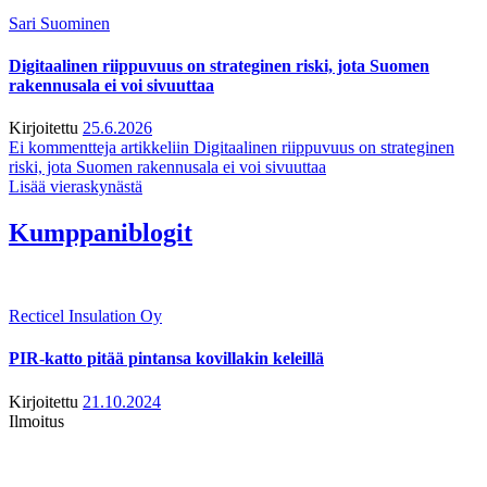
Sari Suominen
Digitaalinen riippuvuus on strateginen riski, jota Suomen
rakennusala ei voi sivuuttaa
Kirjoitettu
25.6.2026
Ei kommentteja
artikkeliin Digitaalinen riippuvuus on strateginen
riski, jota Suomen rakennusala ei voi sivuuttaa
Lisää vieraskynästä
Kumppaniblogit
Recticel Insulation Oy
PIR-katto pitää pintansa kovillakin keleillä
Kirjoitettu
21.10.2024
Ilmoitus