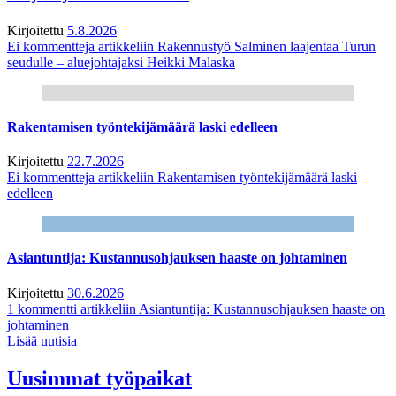
Kirjoitettu
5.8.2026
Ei kommentteja
artikkeliin Rakennustyö Salminen laajentaa Turun
seudulle – aluejohtajaksi Heikki Malaska
Rakentamisen työntekijämäärä laski edelleen
Kirjoitettu
22.7.2026
Ei kommentteja
artikkeliin Rakentamisen työntekijämäärä laski
edelleen
Asiantuntija: Kustannusohjauksen haaste on johtaminen
Kirjoitettu
30.6.2026
1 kommentti
artikkeliin Asiantuntija: Kustannusohjauksen haaste on
johtaminen
Lisää uutisia
Uusimmat työpaikat