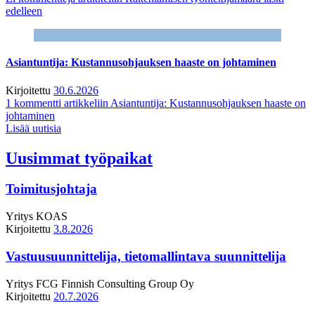
edelleen
Asiantuntija: Kustannusohjauksen haaste on johtaminen
Kirjoitettu
30.6.2026
1 kommentti
artikkeliin Asiantuntija: Kustannusohjauksen haaste on
johtaminen
Lisää uutisia
Uusimmat työpaikat
Toimitusjohtaja
Yritys
KOAS
Kirjoitettu
3.8.2026
Vastuusuunnittelija, tietomallintava suunnittelija
Yritys
FCG Finnish Consulting Group Oy
Kirjoitettu
20.7.2026