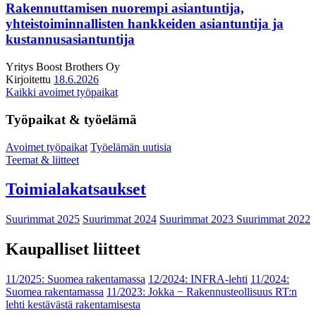
Rakennuttamisen nuorempi asiantuntija,
yhteistoiminnallisten hankkeiden asiantuntija ja
kustannusasiantuntija
Yritys
Boost Brothers Oy
Kirjoitettu
18.6.2026
Kaikki avoimet työpaikat
Työpaikat & työelämä
Avoimet työpaikat
Työelämän uutisia
Teemat & liitteet
Toimialakatsaukset
Suurimmat 2025
Suurimmat 2024
Suurimmat 2023
Suurimmat 2022
Kaupalliset liitteet
11/2025: Suomea rakentamassa
12/2024: INFRA-lehti
11/2024:
Suomea rakentamassa
11/2023: Jokka − Rakennusteollisuus RT:n
lehti kestävästä rakentamisesta