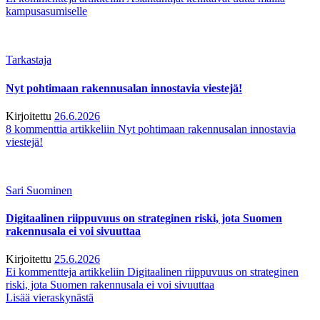
kampusasumiselle
Tarkastaja
Nyt pohtimaan rakennusalan innostavia viestejä!
Kirjoitettu
26.6.2026
8 kommenttia
artikkeliin Nyt pohtimaan rakennusalan innostavia
viestejä!
Sari Suominen
Digitaalinen riippuvuus on strateginen riski, jota Suomen
rakennusala ei voi sivuuttaa
Kirjoitettu
25.6.2026
Ei kommentteja
artikkeliin Digitaalinen riippuvuus on strateginen
riski, jota Suomen rakennusala ei voi sivuuttaa
Lisää vieraskynästä