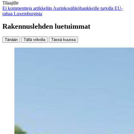
Tilaajille
Ei kommentteja
artikkeliin Aurinkosähköhankkeille tarjolla EU-
rahaa Luxemburgista
Rakennuslehden luetuimmat
Tänään
Tällä viikolla
Tässä kuussa