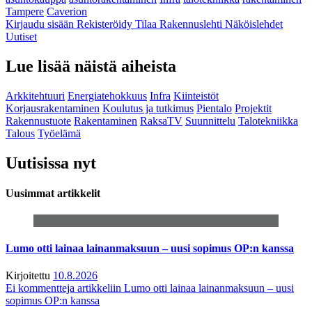
Tampere
Caverion
Kirjaudu sisään
Rekisteröidy
Tilaa Rakennuslehti
Näköislehdet
Uutiset
Lue lisää näistä aiheista
Arkkitehtuuri
Energiatehokkuus
Infra
Kiinteistöt
Korjausrakentaminen
Koulutus ja tutkimus
Pientalo
Projektit
Rakennustuote
Rakentaminen
RaksaTV
Suunnittelu
Talotekniikka
Talous
Työelämä
Uutisissa nyt
Uusimmat artikkelit
Lumo otti lainaa lainanmaksuun – uusi sopimus OP:n kanssa
Kirjoitettu
10.8.2026
Ei kommentteja
artikkeliin Lumo otti lainaa lainanmaksuun – uusi
sopimus OP:n kanssa