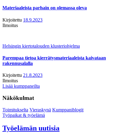
Materiaaleista parhain on olemassa oleva
Kirjoitettu
18.9.2023
Ilmoitus
Helsingin kiertotalouden klusteriohjelma
Parempaa tietoa kierrätysmateriaaleista kaivataan
rakennusalalla
Kirjoitettu
21.8.2023
Ilmoitus
Lisää kumppaneilta
Näkökulmat
Toimitukselta
Vieraskynä
Kumppaniblogit
Työpaikat & työelämä
Työelämän uutisia