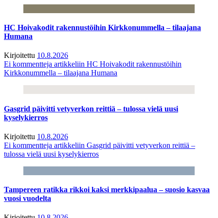
HC Hoivakodit rakennustöihin Kirkkonummella – tilaajana
Humana
Kirjoitettu
10.8.2026
Ei kommentteja
artikkeliin HC Hoivakodit rakennustöihin
Kirkkonummella – tilaajana Humana
Gasgrid päivitti vetyverkon reittiä – tulossa vielä uusi
kyselykierros
Kirjoitettu
10.8.2026
Ei kommentteja
artikkeliin Gasgrid päivitti vetyverkon reittiä –
tulossa vielä uusi kyselykierros
Tampereen ratikka rikkoi kaksi merkkipaalua – suosio kasvaa
vuosi vuodelta
Kirjoitettu
10.8.2026