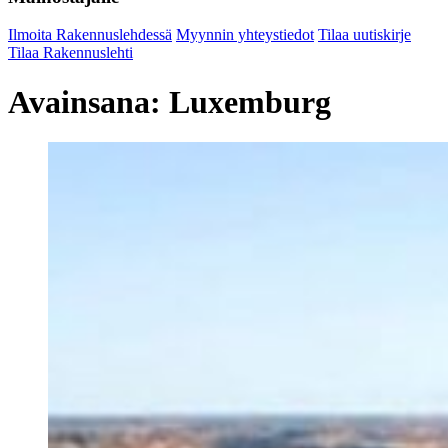
Ilmoita Rakennuslehdessä
Myynnin yhteystiedot
Tilaa uutiskirje
Tilaa Rakennuslehti
Avainsana:
Luxemburg