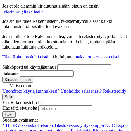
Jos et ole aiemmin kirjautunut sisään, sinun on ensin
rekisteröidyttävä täällä
.
Jos sinulle tulee Rakennuslehti, rekisteröitymällä saat kaikki
rakennuslehti.fi-sisällöt luettavaksesi.
Jos sinulle ei tule Rakennuslehteä, voit silti rekisteröityä, jolloin saat
oikeuden kommentoida lukottomia artikkeleita, mutta et pääse
lukemaan lukittuja artikkeleita.
Tilaa Rakennuslehti tästä
tai hyödynnä
maksuton koejakso tästä
.
Sähköposti tai käyttäjätunnus
Salasana
Kirjaudu sisään
Muista minut
Unohditko käyttäjätunnuksesi?
Unohditko salasanasi?
Rekisteröidy
Sulje
Etsi Rakennuslehti.fistä
Hae tältä sivustolta
Haku
Suositut avainsanat
YIT
SRV
skanska
Helsinki
Tilastokeskus
yrityskauppa
NCC
Espoo
asuntokauppa
asuntorakentaminen
Infra
talotekniikka
rakentaminen