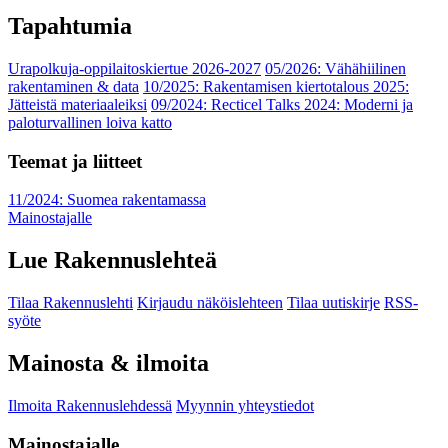
Tapahtumia
Urapolkuja-oppilaitoskiertue 2026-2027
05/2026: Vähähiilinen
rakentaminen & data
10/2025: Rakentamisen kiertotalous 2025:
Jätteistä materiaaleiksi
09/2024: Recticel Talks 2024: Moderni ja
paloturvallinen loiva katto
Teemat ja liitteet
11/2024: Suomea rakentamassa
Mainostajalle
Lue Rakennuslehteä
Tilaa Rakennuslehti
Kirjaudu näköislehteen
Tilaa uutiskirje
RSS-
syöte
Mainosta & ilmoita
Ilmoita Rakennuslehdessä
Myynnin yhteystiedot
Mainostajalle