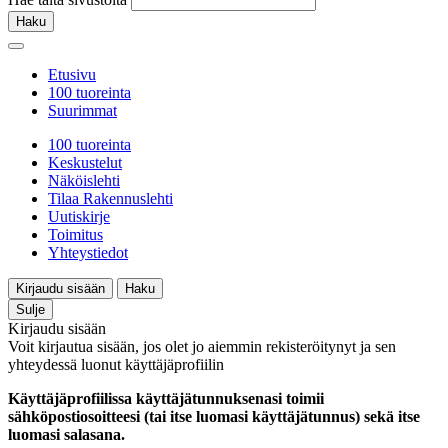
Haku
Etusivu
100 tuoreinta
Suurimmat
100 tuoreinta
Keskustelut
Näköislehti
Tilaa Rakennuslehti
Uutiskirje
Toimitus
Yhteystiedot
Kirjaudu sisään
Haku
Sulje
Kirjaudu sisään
Voit kirjautua sisään, jos olet jo aiemmin rekisteröitynyt ja sen
yhteydessä luonut käyttäjäprofiilin
Käyttäjäprofiilissa käyttäjätunnuksenasi toimii
sähköpostiosoitteesi (tai itse luomasi käyttäjätunnus) sekä itse
luomasi salasana.