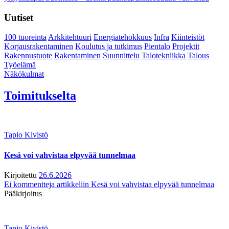
Uutiset
100 tuoreinta
Arkkitehtuuri
Energiatehokkuus
Infra
Kiinteistöt
Korjausrakentaminen
Koulutus ja tutkimus
Pientalo
Projektit
Rakennustuote
Rakentaminen
Suunnittelu
Talotekniikka
Talous
Työelämä
Näkökulmat
Toimitukselta
Tapio Kivistö
Kesä voi vahvistaa elpyvää tunnelmaa
Kirjoitettu
26.6.2026
Ei kommentteja
artikkeliin Kesä voi vahvistaa elpyvää tunnelmaa
Pääkirjoitus
Tapio Kivistö