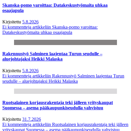
Skanska-pomo varoittaa: Datakeskustyömaita uhkaa
osaajapula
Kirjoitettu
5.8.2026
Ei kommentteja
artikkeliin Skanska-pomo varoittaa:
Datakeskustyömaita uhkaa osaajapula
Rakennustyö Salminen laajentaa Turun seudulle –
aluejohtajaksi Heikki Malaska
Kirjoitettu
5.8.2026
Ei kommentteja
artikkeliin Rakennustyö Salminen laajentaa Turun
seudulle – aluejohtajaksi Heikki Malaska
Ruotsalainen korjausrakentaja teki jälleen yrityskaupat
Suomessa – asema pääkaupunkiseudulla vahvistuu
Kirjoitettu
31.7.2026
Ei kommentteja
artikkeliin Ruotsalainen korjausrakentaja teki jälleen
yrityskaupat Suomessa – asema pääkaupunkiseudulla vahvistuu