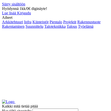
Siirry sisältöön
Hyödynnä 1kk/0€ diginäyte!
Lue lisää
Kirjaudu
Aiheet
Arkkitehtuuri
Infra
Kiinteistöt
Pientalo
Projektit
Rakennustuote
Rakentaminen
Suunnittelu
Talotekniikka
Talous
Työelämä
Kaikki mitä tietää pitää
Hae tältä sivustolta