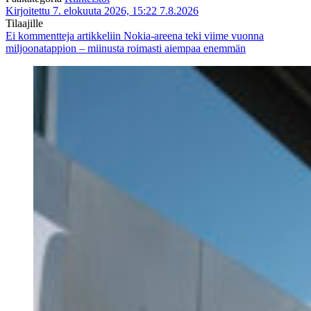
Kirjoitettu 7. elokuuta 2026, 15:22
7.8.2026
Tilaajille
Ei kommentteja
artikkeliin Nokia-areena teki viime vuonna
miljoonatappion – miinusta roimasti aiempaa enemmän