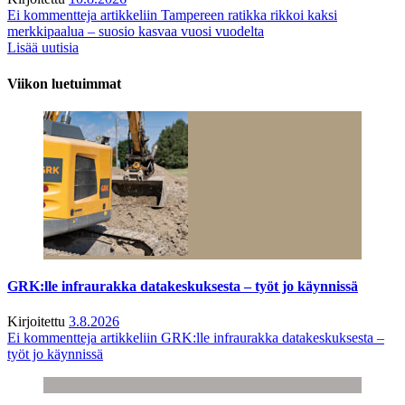
Ei kommentteja
artikkeliin Tampereen ratikka rikkoi kaksi
merkkipaalua – suosio kasvaa vuosi vuodelta
Lisää uutisia
Viikon luetuimmat
GRK:lle infraurakka datakeskuksesta – työt jo käynnissä
Kirjoitettu
3.8.2026
Ei kommentteja
artikkeliin GRK:lle infraurakka datakeskuksesta –
työt jo käynnissä