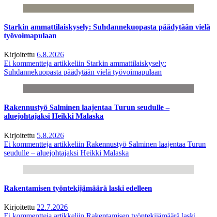
Starkin ammattilaiskysely: Suhdannekuopasta päädytään vielä
työvoimapulaan
Kirjoitettu
6.8.2026
Ei kommentteja
artikkeliin Starkin ammattilaiskysely:
Suhdannekuopasta päädytään vielä työvoimapulaan
Rakennustyö Salminen laajentaa Turun seudulle –
aluejohtajaksi Heikki Malaska
Kirjoitettu
5.8.2026
Ei kommentteja
artikkeliin Rakennustyö Salminen laajentaa Turun
seudulle – aluejohtajaksi Heikki Malaska
Rakentamisen työntekijämäärä laski edelleen
Kirjoitettu
22.7.2026
Ei kommentteja
artikkeliin Rakentamisen työntekijämäärä laski