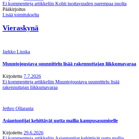
Ei kommentteja
artikkeliin Kohti tuottavuuden parempaa puolta
Pääkirjoitus
Lisää toimitukselta
Vieraskynä
Jarkko Liuska
Muuntojoustava suunnittelu lisää rakennuttajan liikkumavaraa
Kirjoitettu
7.7.2026
Ei kommentteja
artikkeliin Muuntojoustava suunnittelu lisää
rakennuttajan liikkumavaraa
Jethro Ollaranta
Asiantuntijat kehittävät uutta mallia kampusasumiselle
Kirjoitettu
29.6.2026
Ei kommentteja
artikkeliin Asiantuntijat kehittävät uutta mallia