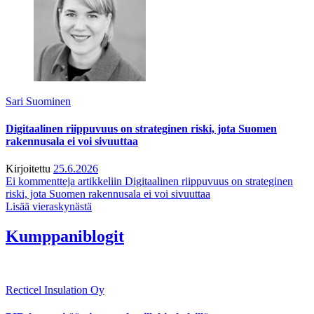
Sari Suominen
Digitaalinen riippuvuus on strateginen riski, jota Suomen
rakennusala ei voi sivuuttaa
Kirjoitettu
25.6.2026
Ei kommentteja
artikkeliin Digitaalinen riippuvuus on strateginen
riski, jota Suomen rakennusala ei voi sivuuttaa
Lisää vieraskynästä
Kumppaniblogit
Recticel Insulation Oy