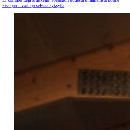
Ei kommentteja
artikkeliin Joensuun uudesta uimahallista kolme
kisaajaa – voittaja selviää syksyllä