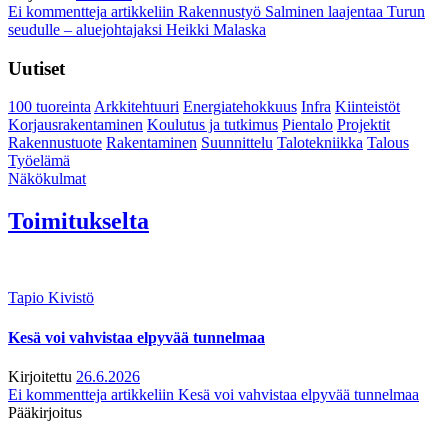
Ei kommentteja
artikkeliin Rakennustyö Salminen laajentaa Turun
seudulle – aluejohtajaksi Heikki Malaska
Uutiset
100 tuoreinta
Arkkitehtuuri
Energiatehokkuus
Infra
Kiinteistöt
Korjausrakentaminen
Koulutus ja tutkimus
Pientalo
Projektit
Rakennustuote
Rakentaminen
Suunnittelu
Talotekniikka
Talous
Työelämä
Näkökulmat
Toimitukselta
Tapio Kivistö
Kesä voi vahvistaa elpyvää tunnelmaa
Kirjoitettu
26.6.2026
Ei kommentteja
artikkeliin Kesä voi vahvistaa elpyvää tunnelmaa
Pääkirjoitus