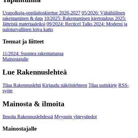
Urapolkuja-oppilaitoskiertue 2026-2027
05/2026: Vähähiilinen
rakentaminen & data
10/2025: Rakentamisen kiertotalous 2025:
Jätteistä materiaaleiksi
09/2024: Recticel Talks 2024: Moderni ja
paloturvallinen loiva katto
Teemat ja liitteet
11/2024: Suomea rakentamassa
Mainostajalle
Lue Rakennuslehteä
Tilaa Rakennuslehti
Kirjaudu näköislehteen
Tilaa uutiskirje
RSS-
syöte
Mainosta & ilmoita
Ilmoita Rakennuslehdessä
Myynnin yhteystiedot
Mainostajalle