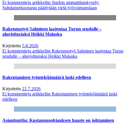
Ei kommentteja
artikkeliin Starkin ammattilaiskysely:
Suhdannekuopasta päädytään vielä työvoimapulaan
Rakennustyö Salminen laajentaa Turun seudulle –
aluejohtajaksi Heikki Malaska
Kirjoitettu
5.8.2026
Ei kommentteja
artikkeliin Rakennustyö Salminen laajentaa Turun
seudulle – aluejohtajaksi Heikki Malaska
Rakentamisen työntekijämäärä laski edelleen
Kirjoitettu
22.7.2026
Ei kommentteja
artikkeliin Rakentamisen työntekijämäärä laski
edelleen
Asiantuntija: Kustannusohjauksen haaste on johtaminen