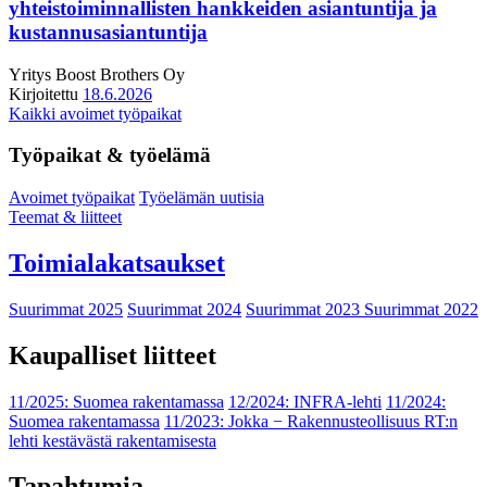
yhteistoiminnallisten hankkeiden asiantuntija ja
kustannusasiantuntija
Yritys
Boost Brothers Oy
Kirjoitettu
18.6.2026
Kaikki avoimet työpaikat
Työpaikat & työelämä
Avoimet työpaikat
Työelämän uutisia
Teemat & liitteet
Toimialakatsaukset
Suurimmat 2025
Suurimmat 2024
Suurimmat 2023
Suurimmat 2022
Kaupalliset liitteet
11/2025: Suomea rakentamassa
12/2024: INFRA-lehti
11/2024:
Suomea rakentamassa
11/2023: Jokka − Rakennusteollisuus RT:n
lehti kestävästä rakentamisesta
Tapahtumia