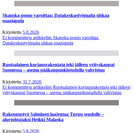
Skanska-pomo varoittaa: Datakeskustyömaita uhkaa
osaajapula
Kirjoitettu
5.8.2026
Ei kommentteja
artikkeliin Skanska-pomo varoittaa:
Datakeskustyömaita uhkaa osaajapula
Ruotsalainen korjausrakentaja teki jälleen yrityskaupat
Suomessa – asema pääkaupunkiseudulla vahvistuu
Kirjoitettu
31.7.2026
Ei kommentteja
artikkeliin Ruotsalainen korjausrakentaja teki jälleen
yrityskaupat Suomessa – asema pääkaupunkiseudulla vahvistuu
Rakennustyö Salminen laajentaa Turun seudulle –
aluejohtajaksi Heikki Malaska
Kirjoitettu
5.8.2026