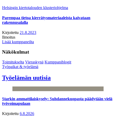
Helsingin kiertotalouden klusteriohjelma
Parempaa tietoa kierrätysmateriaaleista kaivataan
rakennusalalla
Kirjoitettu
21.8.2023
Ilmoitus
Lisää kumppaneilta
Näkökulmat
Toimitukselta
Vieraskynä
Kumppaniblogit
Työpaikat & työelämä
Työelämän uutisia
Starkin ammattilaiskysely: Suhdannekuopasta päädytään vielä
työvoimapulaan
Kirjoitettu
6.8.2026