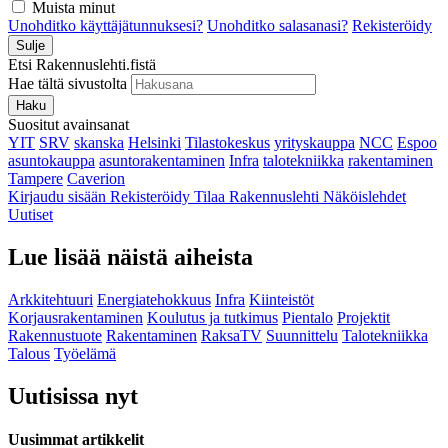
Muista minut
Unohditko käyttäjätunnuksesi?
Unohditko salasanasi?
Rekisteröidy
Sulje
Etsi Rakennuslehti.fistä
Hae tältä sivustolta
Haku
Suositut avainsanat
YIT
SRV
skanska
Helsinki
Tilastokeskus
yrityskauppa
NCC
Espoo
asuntokauppa
asuntorakentaminen
Infra
talotekniikka
rakentaminen
Tampere
Caverion
Kirjaudu sisään
Rekisteröidy
Tilaa Rakennuslehti
Näköislehdet
Uutiset
Lue lisää näistä aiheista
Arkkitehtuuri
Energiatehokkuus
Infra
Kiinteistöt
Korjausrakentaminen
Koulutus ja tutkimus
Pientalo
Projektit
Rakennustuote
Rakentaminen
RaksaTV
Suunnittelu
Talotekniikka
Talous
Työelämä
Uutisissa nyt
Uusimmat artikkelit