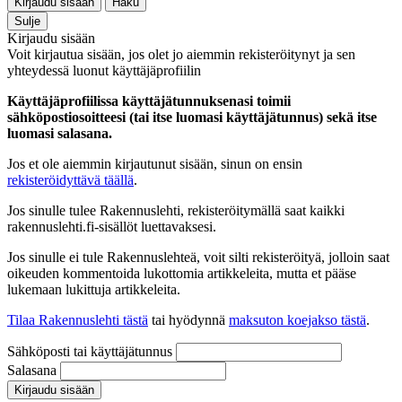
Kirjaudu sisään
Haku
Sulje
Kirjaudu sisään
Voit kirjautua sisään, jos olet jo aiemmin rekisteröitynyt ja sen
yhteydessä luonut käyttäjäprofiilin
Käyttäjäprofiilissa käyttäjätunnuksenasi toimii
sähköpostiosoitteesi (tai itse luomasi käyttäjätunnus) sekä itse
luomasi salasana.
Jos et ole aiemmin kirjautunut sisään, sinun on ensin
rekisteröidyttävä täällä
.
Jos sinulle tulee Rakennuslehti, rekisteröitymällä saat kaikki
rakennuslehti.fi-sisällöt luettavaksesi.
Jos sinulle ei tule Rakennuslehteä, voit silti rekisteröityä, jolloin saat
oikeuden kommentoida lukottomia artikkeleita, mutta et pääse
lukemaan lukittuja artikkeleita.
Tilaa Rakennuslehti tästä
tai hyödynnä
maksuton koejakso tästä
.
Sähköposti tai käyttäjätunnus
Salasana
Kirjaudu sisään