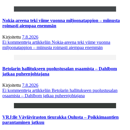
Nokia-areena teki viime vuonna miljoonatappion – miinusta
roimasti aiempaa enemmän
Kirjoitettu
7.8.2026
Ei kommentteja
artikkeliin Nokia-areena teki viime vuonna
miljoonatappion – miinusta roimasti aiempaa enemmän
Betolarin hallitukseen puolustusalan osaamista – Dahlbom
jatkaa puheenjohtajana
Kirjoitettu
7.8.2026
Ei kommentteja
artikkeliin Betolarin hallitukseen puolustusalan
osaamista – Dahlbom jatkaa puheenjohtajana
VRJ:lle Väyläviraston tieurakka Oulusta – Poikkimaantien
parantaminen jatkuu