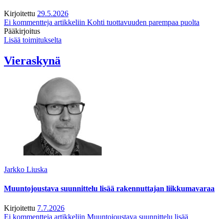
Kirjoitettu
29.5.2026
Ei kommentteja
artikkeliin Kohti tuottavuuden parempaa puolta
Pääkirjoitus
Lisää toimitukselta
Vieraskynä
Jarkko Liuska
Muuntojoustava suunnittelu lisää rakennuttajan liikkumavaraa
Kirjoitettu
7.7.2026
Ei kommentteja
artikkeliin Muuntojoustava suunnittelu lisää