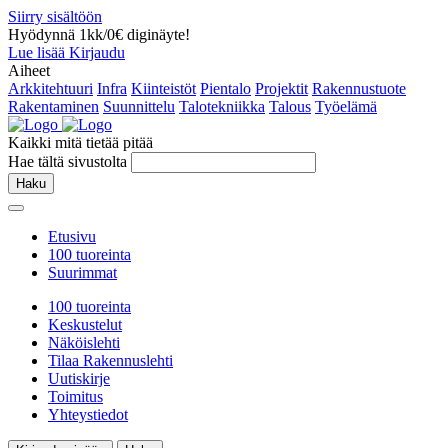
Siirry sisältöön
Hyödynnä 1kk/0€ diginäyte!
Lue lisää
Kirjaudu
Aiheet
Arkkitehtuuri
Infra
Kiinteistöt
Pientalo
Projektit
Rakennustuote
Rakentaminen
Suunnittelu
Talotekniikka
Talous
Työelämä
Kaikki mitä tietää pitää
Hae tältä sivustolta
Haku
Etusivu
100 tuoreinta
Suurimmat
100 tuoreinta
Keskustelut
Näköislehti
Tilaa Rakennuslehti
Uutiskirje
Toimitus
Yhteystiedot