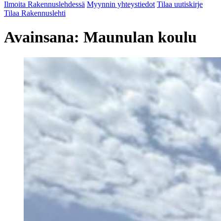
Ilmoita Rakennuslehdessä
Myynnin yhteystiedot
Tilaa uutiskirje
Tilaa Rakennuslehti
Avainsana:
Maunulan koulu