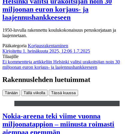
Helsinki valitsi urakoitsijan noin 30
miljoonan euron korjaus- ja
laajennushankkeeseen
1950-luvulla rakennettu koulukokonaisuus peruskorjataan ja
laajennetaan.
Pääkategoria
Korjausrakentaminen
Kirjoitettu 1. heinäkuuta 2025, 12:06
1.7.2025
Tilaajille
Ei kommentteja
artikkeliin Helsinki valitsi urakoitsijan noin 30
miljoonan euron korjaus- ja laajennushankkeeseen
Rakennuslehden luetuimmat
Tänään
Tällä viikolla
Tässä kuussa
Nokia-areena teki viime vuonna
miljoonatappion – miinusta roimasti
aiempaa enemmän