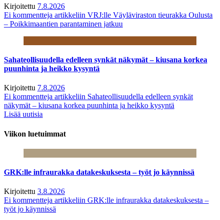
Kirjoitettu
7.8.2026
Ei kommentteja
artikkeliin VRJ:lle Väyläviraston tieurakka Oulusta
– Poikkimaantien parantaminen jatkuu
Sahateollisuudella edelleen synkät näkymät – kiusana korkea
puunhinta ja heikko kysyntä
Kirjoitettu
7.8.2026
Ei kommentteja
artikkeliin Sahateollisuudella edelleen synkät
näkymät – kiusana korkea puunhinta ja heikko kysyntä
Lisää uutisia
Viikon luetuimmat
GRK:lle infraurakka datakeskuksesta – työt jo käynnissä
Kirjoitettu
3.8.2026
Ei kommentteja
artikkeliin GRK:lle infraurakka datakeskuksesta –
työt jo käynnissä