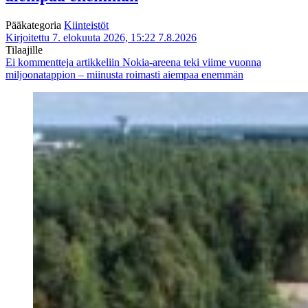
Pääkategoria
Kiinteistöt
Kirjoitettu 7. elokuuta 2026, 15:22
7.8.2026
Tilaajille
Ei kommentteja
artikkeliin Nokia-areena teki viime vuonna
miljoonatappion – miinusta roimasti aiempaa enemmän