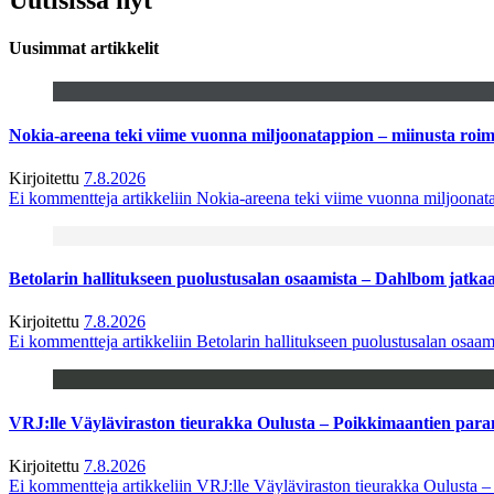
Uusimmat artikkelit
Nokia-areena teki viime vuonna miljoonatappion – miinusta ro
Kirjoitettu
7.8.2026
Ei kommentteja
artikkeliin Nokia-areena teki viime vuonna miljoona
Betolarin hallitukseen puolustusalan osaamista – Dahlbom jatk
Kirjoitettu
7.8.2026
Ei kommentteja
artikkeliin Betolarin hallitukseen puolustusalan osa
VRJ:lle Väyläviraston tieurakka Oulusta – Poikkimaantien par
Kirjoitettu
7.8.2026
Ei kommentteja
artikkeliin VRJ:lle Väyläviraston tieurakka Oulusta 