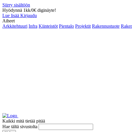
Siirry sisältöön
Hyödynnä 1kk/0€ diginäyte!
Lue lisää
Kirjaudu
Aiheet
Arkkitehtuuri
Infra
Kiinteistöt
Pientalo
Projektit
Rakennustuote
Raken
Kaikki mitä tietää pitää
Hae tältä sivustolta