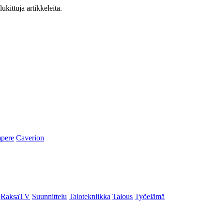
ukittuja artikkeleita.
pere
Caverion
RaksaTV
Suunnittelu
Talotekniikka
Talous
Työelämä