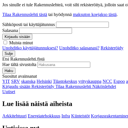
Jos sinulle ei tule Rakennuslehteä, voit silti rekisteröityä, jolloin sa
Tilaa Rakennuslehti tästä
tai hyödynnä
maksuton koejakso tästä
.
Sähköposti tai käyttäjätunnus
Salasana
Kirjaudu sisään
Muista minut
Unohditko käyttäjätunnuksesi?
Unohditko salasanasi?
Rekisteröidy
Sulje
Etsi Rakennuslehti.fistä
Hae tältä sivustolta
Haku
Suositut avainsanat
YIT
SRV
skanska
Helsinki
Tilastokeskus
yrityskauppa
NCC
Espoo
Kirjaudu sisään
Rekisteröidy
Tilaa Rakennuslehti
Näköislehdet
Uutiset
Lue lisää näistä aiheista
Arkkitehtuuri
Energiatehokkuus
Infra
Kiinteistöt
Korjausrakentamine
Uutisissa nyt