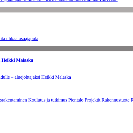
ita uhkaa osaajapula
i Heikki Malaska
dulle – aluejohtajaksi Heikki Malaska
srakentaminen
Koulutus ja tutkimus
Pientalo
Projektit
Rakennustuote
R