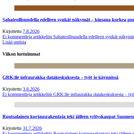
Sahateollisuudella edelleen synkät näkymät – kiusana korkea pu
Kirjoitettu
7.8.2026
Ei kommentteja
artikkeliin Sahateollisuudella edelleen synkät näkym
Lisää uutisia
Viikon luetuimmat
GRK:lle infraurakka datakeskuksesta – työt jo käynnissä
Kirjoitettu
3.8.2026
Ei kommentteja
artikkeliin GRK:lle infraurakka datakeskuksesta – työ
Ruotsalainen korjausrakentaja teki jälleen yrityskaupat Suome
Kirjoitettu
31.7.2026
Ei kommentteja
artikkeliin Ruotsalainen korjausrakentaja teki jälle