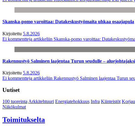
Skanska-pomo varoittaa: Datakeskustyömaita uhkaa osaajapula
Kirjoitettu
5.8.2026
Ei kommentteja
artikkeliin Skanska-pomo varoittaa: Datakeskustyöma
Rakennustyö Salminen laajentaa Turun seudulle – aluejohtajaks
Kirjoitettu
5.8.2026
Ei kommentteja
artikkeliin Rakennustyö Salminen laajentaa Turun seu
Uutiset
100 tuoreinta
Arkkitehtuuri
Energiatehokkuus
Infra
Kiinteistöt
Korjau
Näkökulmat
Toimitukselta