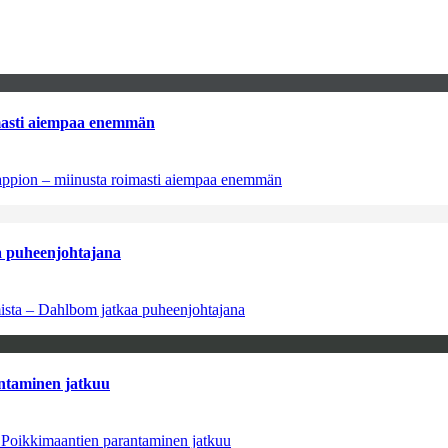
imasti aiempaa enemmän
tappion – miinusta roimasti aiempaa enemmän
aa puheenjohtajana
amista – Dahlbom jatkaa puheenjohtajana
antaminen jatkuu
– Poikkimaantien parantaminen jatkuu