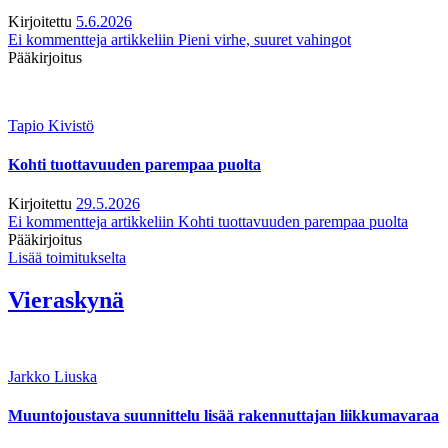
Kirjoitettu
5.6.2026
Ei kommentteja
artikkeliin Pieni virhe, suuret vahingot
Pääkirjoitus
Tapio Kivistö
Kohti tuottavuuden parempaa puolta
Kirjoitettu
29.5.2026
Ei kommentteja
artikkeliin Kohti tuottavuuden parempaa puolta
Pääkirjoitus
Lisää toimitukselta
Vieraskynä
Jarkko Liuska
Muuntojoustava suunnittelu lisää rakennuttajan liikkumavaraa