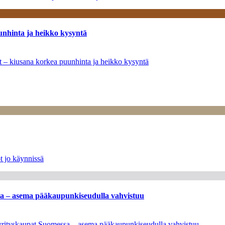
unhinta ja heikko kysyntä
ät – kiusana korkea puunhinta ja heikko kysyntä
t jo käynnissä
ssa – asema pääkaupunkiseudulla vahvistuu
en yrityskaupat Suomessa – asema pääkaupunkiseudulla vahvistuu