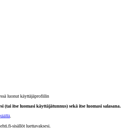
ssä luonut käyttäjäprofiilin
i (tai itse luomasi käyttäjätunnus) sekä itse luomasi salasana.
täällä
.
hti.fi-sisällöt luettavaksesi.