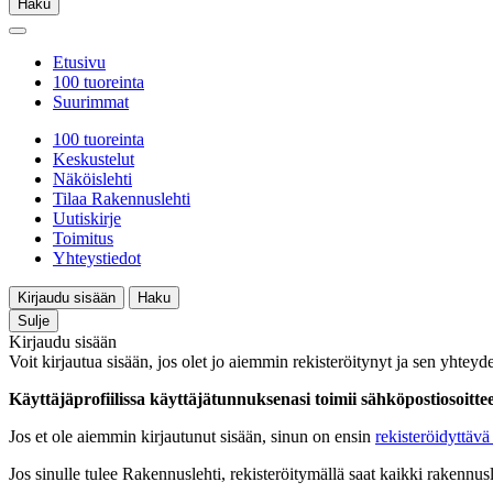
Haku
Etusivu
100 tuoreinta
Suurimmat
100 tuoreinta
Keskustelut
Näköislehti
Tilaa Rakennuslehti
Uutiskirje
Toimitus
Yhteystiedot
Kirjaudu sisään
Haku
Sulje
Kirjaudu sisään
Voit kirjautua sisään, jos olet jo aiemmin rekisteröitynyt ja sen yhteyde
Käyttäjäprofiilissa käyttäjätunnuksenasi toimii sähköpostiosoittees
Jos et ole aiemmin kirjautunut sisään, sinun on ensin
rekisteröidyttävä 
Jos sinulle tulee Rakennuslehti, rekisteröitymällä saat kaikki rakennusle