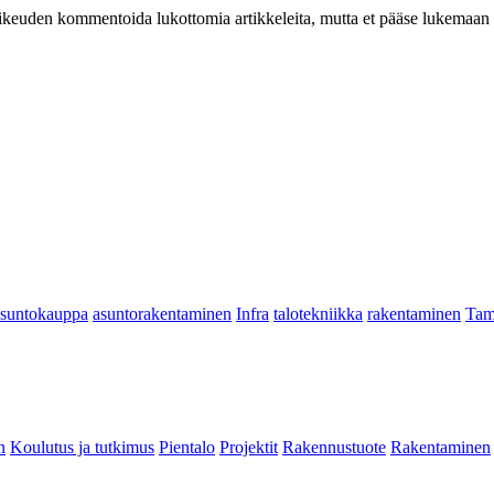
at oikeuden kommentoida lukottomia artikkeleita, mutta et pääse lukemaan l
asuntokauppa
asuntorakentaminen
Infra
talotekniikka
rakentaminen
Tam
n
Koulutus ja tutkimus
Pientalo
Projektit
Rakennustuote
Rakentaminen