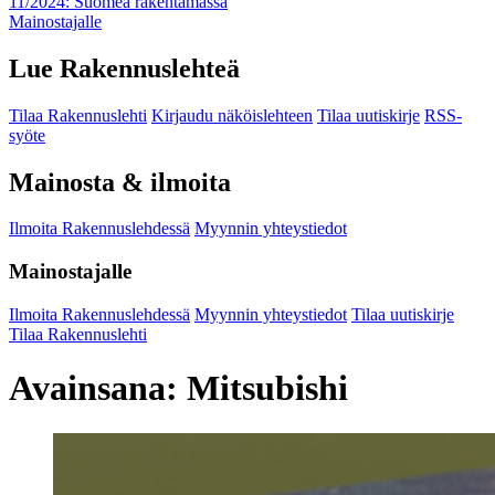
11/2024: Suomea rakentamassa
Mainostajalle
Lue Rakennuslehteä
Tilaa Rakennuslehti
Kirjaudu näköislehteen
Tilaa uutiskirje
RSS-
syöte
Mainosta & ilmoita
Ilmoita Rakennuslehdessä
Myynnin yhteystiedot
Mainostajalle
Ilmoita Rakennuslehdessä
Myynnin yhteystiedot
Tilaa uutiskirje
Tilaa Rakennuslehti
Avainsana:
Mitsubishi