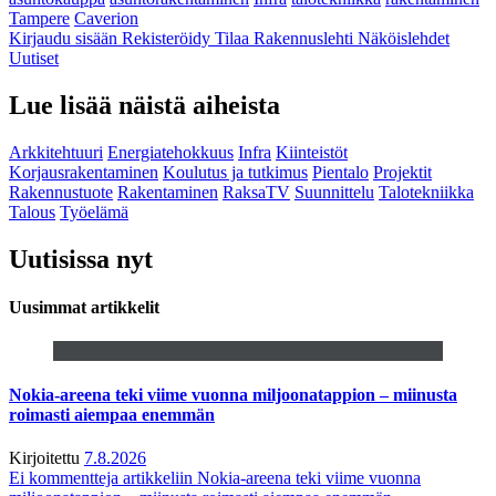
Tampere
Caverion
Kirjaudu sisään
Rekisteröidy
Tilaa Rakennuslehti
Näköislehdet
Uutiset
Lue lisää näistä aiheista
Arkkitehtuuri
Energiatehokkuus
Infra
Kiinteistöt
Korjausrakentaminen
Koulutus ja tutkimus
Pientalo
Projektit
Rakennustuote
Rakentaminen
RaksaTV
Suunnittelu
Talotekniikka
Talous
Työelämä
Uutisissa nyt
Uusimmat artikkelit
Nokia-areena teki viime vuonna miljoonatappion – miinusta
roimasti aiempaa enemmän
Kirjoitettu
7.8.2026
Ei kommentteja
artikkeliin Nokia-areena teki viime vuonna