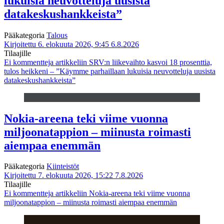
lukuisia neuvotteluja uusista
datakeskushankkeista”
Pääkategoria
Talous
Kirjoitettu 6. elokuuta 2026, 9:45
6.8.2026
Tilaajille
Ei kommentteja
artikkeliin SRV:n liikevaihto kasvoi 18 prosenttia,
tulos heikkeni – ”Käymme parhaillaan lukuisia neuvotteluja uusista
datakeskushankkeista”
Nokia-areena teki viime vuonna
miljoonatappion – miinusta roimasti
aiempaa enemmän
Pääkategoria
Kiinteistöt
Kirjoitettu 7. elokuuta 2026, 15:22
7.8.2026
Tilaajille
Ei kommentteja
artikkeliin Nokia-areena teki viime vuonna
miljoonatappion – miinusta roimasti aiempaa enemmän