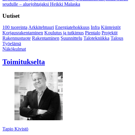
seudulle – aluejohtajaksi Heikki Malaska
Uutiset
100 tuoreinta
Arkkitehtuuri
Energiatehokkuus
Infra
Kiinteistöt
Korjausrakentaminen
Koulutus ja tutkimus
Pientalo
Projektit
Rakennustuote
Rakentaminen
Suunnittelu
Talotekniikka
Talous
Työelämä
Näkökulmat
Toimitukselta
Tapio Kivistö