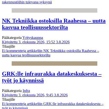
rakennustöihin tulevana syksynä
NK Tekniikka ostoksilla Raahessa – uutta
kasvua teollisuussektorilta
Pääkategoria
Yrityskauppa
Kirjoitettu 3. elokuuta 2026, 15:52
3.8.2026
Tilaajille
Ei kommentteja
artikkeliin NK Tekniikka ostoksilla Raahessa –
uutta kasvua teollisuussektorilta
GRK:lle infraurakka datakeskuksesta –
työt jo käynnissä
Pääkategoria
Infra
Kirjoitettu 3. elokuuta 2026, 9:45
3.8.2026
Tilaajille
Ei kommentteja
artikkeliin GRK:lle infraurakka datakeskuksesta –
työt jo käynnissä