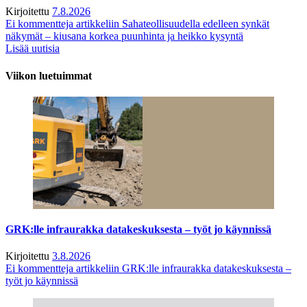
Kirjoitettu
7.8.2026
Ei kommentteja
artikkeliin Sahateollisuudella edelleen synkät
näkymät – kiusana korkea puunhinta ja heikko kysyntä
Lisää uutisia
Viikon luetuimmat
GRK:lle infraurakka datakeskuksesta – työt jo käynnissä
Kirjoitettu
3.8.2026
Ei kommentteja
artikkeliin GRK:lle infraurakka datakeskuksesta –
työt jo käynnissä