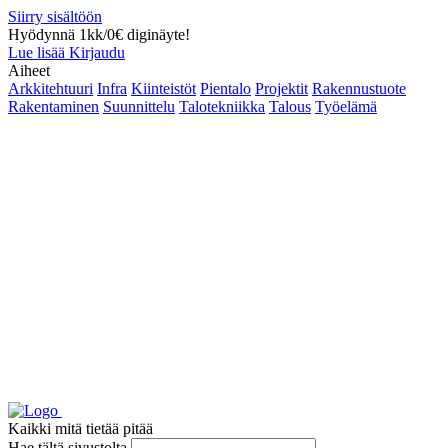
Siirry sisältöön
Hyödynnä 1kk/0€ diginäyte!
Lue lisää
Kirjaudu
Aiheet
Arkkitehtuuri
Infra
Kiinteistöt
Pientalo
Projektit
Rakennustuote
Rakentaminen
Suunnittelu
Talotekniikka
Talous
Työelämä
Kaikki mitä tietää pitää
Hae tältä sivustolta