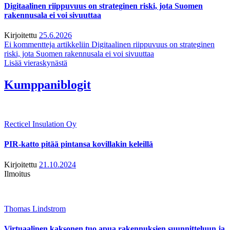
Digitaalinen riippuvuus on strateginen riski, jota Suomen
rakennusala ei voi sivuuttaa
Kirjoitettu
25.6.2026
Ei kommentteja
artikkeliin Digitaalinen riippuvuus on strateginen
riski, jota Suomen rakennusala ei voi sivuuttaa
Lisää vieraskynästä
Kumppaniblogit
Recticel Insulation Oy
PIR-katto pitää pintansa kovillakin keleillä
Kirjoitettu
21.10.2024
Ilmoitus
Thomas Lindstrom
Virtuaalinen kaksonen tuo apua rakennuksien suunnitteluun ja