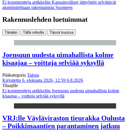
Ei kommentteja
artikkeliin Kansainväliset jättiyhtiöt selvittävät
alumiinitehtaan rakentamista Suomeen
Rakennuslehden luetuimmat
Tänään
Tällä viikolla
Tässä kuussa
Joensuun uudesta uimahallista kolme
kisaajaa – voittaja selviää syksyllä
Pääkategoria
Talous
Kirjoitettu 6. elokuuta 2026, 12:59
6.8.2026
Tilaajille
Ei kommentteja
artikkeliin Joensuun uudesta uimahallista kolme
kisaajaa – voittaja selviää syksyllä
VRJ:lle Väyläviraston tieurakka Oulusta
– Poikkimaantien parantaminen jatkuu