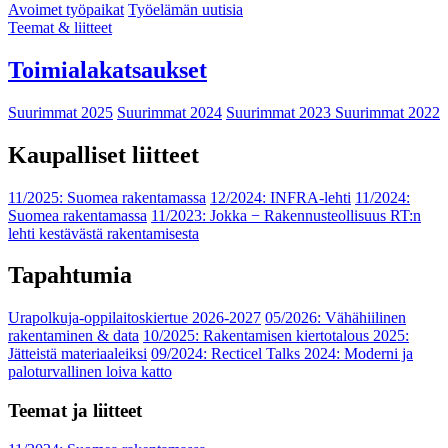
Avoimet työpaikat
Työelämän uutisia
Teemat & liitteet
Toimialakatsaukset
Suurimmat 2025
Suurimmat 2024
Suurimmat 2023
Suurimmat 2022
Kaupalliset liitteet
11/2025: Suomea rakentamassa
12/2024: INFRA-lehti
11/2024:
Suomea rakentamassa
11/2023: Jokka − Rakennusteollisuus RT:n
lehti kestävästä rakentamisesta
Tapahtumia
Urapolkuja-oppilaitoskiertue 2026-2027
05/2026: Vähähiilinen
rakentaminen & data
10/2025: Rakentamisen kiertotalous 2025:
Jätteistä materiaaleiksi
09/2024: Recticel Talks 2024: Moderni ja
paloturvallinen loiva katto
Teemat ja liitteet