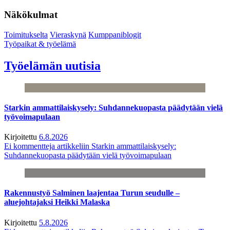
Näkökulmat
Toimitukselta
Vieraskynä
Kumppaniblogit
Työpaikat & työelämä
Työelämän uutisia
Starkin ammattilaiskysely: Suhdannekuopasta päädytään vielä
työvoimapulaan
Kirjoitettu
6.8.2026
Ei kommentteja
artikkeliin Starkin ammattilaiskysely:
Suhdannekuopasta päädytään vielä työvoimapulaan
Rakennustyö Salminen laajentaa Turun seudulle –
aluejohtajaksi Heikki Malaska
Kirjoitettu
5.8.2026