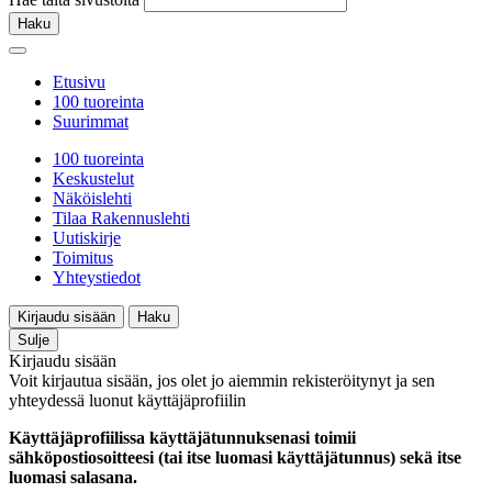
Haku
Etusivu
100 tuoreinta
Suurimmat
100 tuoreinta
Keskustelut
Näköislehti
Tilaa Rakennuslehti
Uutiskirje
Toimitus
Yhteystiedot
Kirjaudu sisään
Haku
Sulje
Kirjaudu sisään
Voit kirjautua sisään, jos olet jo aiemmin rekisteröitynyt ja sen
yhteydessä luonut käyttäjäprofiilin
Käyttäjäprofiilissa käyttäjätunnuksenasi toimii
sähköpostiosoitteesi (tai itse luomasi käyttäjätunnus) sekä itse
luomasi salasana.