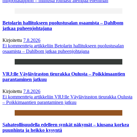
miljoonatappion – miinusta roimasti aiempaa enemmän
Betolarin hallitukseen puolustusalan osaamista – Dahlbom
jatkaa puheenjohtajana
Kirjoitettu
7.8.2026
Ei kommentteja
artikkeliin Betolarin hallitukseen puolustusalan
osaamista – Dahlbom jatkaa puheenjohtajana
VRJ:lle Väyläviraston tieurakka Oulusta – Poikkimaantien
parantaminen jatkuu
Kirjoitettu
7.8.2026
Ei kommentteja
artikkeliin VRJ:lle Väyläviraston tieurakka Oulusta
– Poikkimaantien parantaminen jatkuu
Sahateollisuudella edelleen synkät näkymät – kiusana korkea
puunhinta ja heikko kysyntä