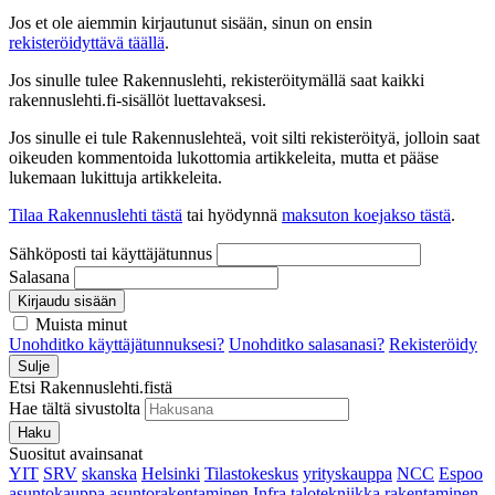
Jos et ole aiemmin kirjautunut sisään, sinun on ensin
rekisteröidyttävä täällä
.
Jos sinulle tulee Rakennuslehti, rekisteröitymällä saat kaikki
rakennuslehti.fi-sisällöt luettavaksesi.
Jos sinulle ei tule Rakennuslehteä, voit silti rekisteröityä, jolloin saat
oikeuden kommentoida lukottomia artikkeleita, mutta et pääse
lukemaan lukittuja artikkeleita.
Tilaa Rakennuslehti tästä
tai hyödynnä
maksuton koejakso tästä
.
Sähköposti tai käyttäjätunnus
Salasana
Kirjaudu sisään
Muista minut
Unohditko käyttäjätunnuksesi?
Unohditko salasanasi?
Rekisteröidy
Sulje
Etsi Rakennuslehti.fistä
Hae tältä sivustolta
Haku
Suositut avainsanat
YIT
SRV
skanska
Helsinki
Tilastokeskus
yrityskauppa
NCC
Espoo
asuntokauppa
asuntorakentaminen
Infra
talotekniikka
rakentaminen