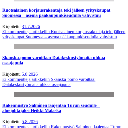
Ruotsalainen korjausrakentaja teki jälleen yrityskaupat
Suomessa – asema pääkaupunkiseudulla vahvistuu
Kirjoitettu
31.7.2026
Ei kommentteja
artikkeliin Ruotsalainen korjausrakentaja teki jälleen
yrityskaupat Suomessa – asema pääkaupunkiseudulla vahvistuu
Skanska-pomo varoittaa: Datakeskustyömaita uhkaa
osaajapula
Kirjoitettu
5.8.2026
Ei kommentteja
artikkeliin Skanska-pomo varoittaa:
Datakeskustyömaita uhkaa osaajapula
Rakennustyö Salminen laajentaa Turun seudulle –
aluejohtajaksi Heikki Malaska
Kirjoitettu
5.8.2026
Ei kommentteja
artikkeliin Rakennustyö Salminen laajentaa Turun