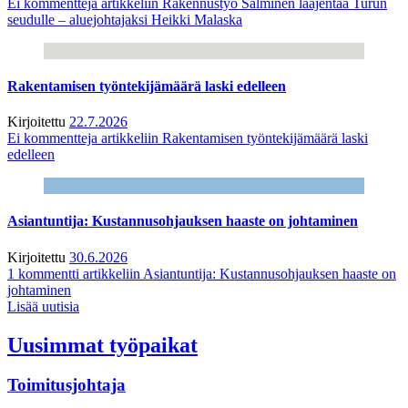
Ei kommentteja
artikkeliin Rakennustyö Salminen laajentaa Turun
seudulle – aluejohtajaksi Heikki Malaska
Rakentamisen työntekijämäärä laski edelleen
Kirjoitettu
22.7.2026
Ei kommentteja
artikkeliin Rakentamisen työntekijämäärä laski
edelleen
Asiantuntija: Kustannusohjauksen haaste on johtaminen
Kirjoitettu
30.6.2026
1 kommentti
artikkeliin Asiantuntija: Kustannusohjauksen haaste on
johtaminen
Lisää uutisia
Uusimmat työpaikat
Toimitusjohtaja