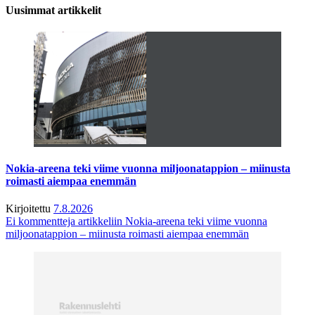
Uusimmat artikkelit
Nokia-areena teki viime vuonna miljoonatappion – miinusta
roimasti aiempaa enemmän
Kirjoitettu
7.8.2026
Ei kommentteja
artikkeliin Nokia-areena teki viime vuonna
miljoonatappion – miinusta roimasti aiempaa enemmän