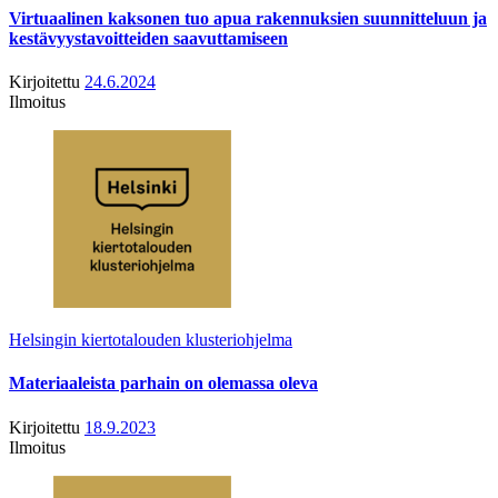
Virtuaalinen kaksonen tuo apua rakennuksien suunnitteluun ja
kestävyystavoitteiden saavuttamiseen
Kirjoitettu
24.6.2024
Ilmoitus
Helsingin kiertotalouden klusteriohjelma
Materiaaleista parhain on olemassa oleva
Kirjoitettu
18.9.2023
Ilmoitus