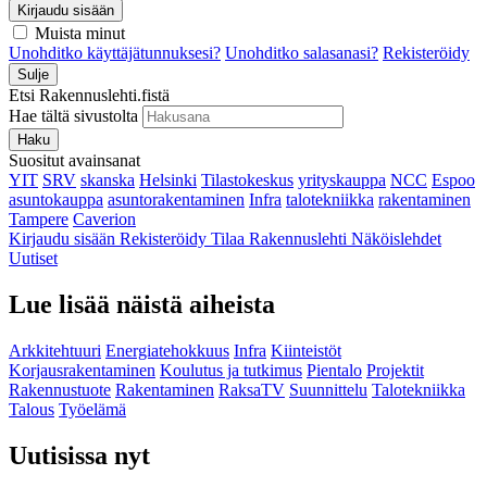
Kirjaudu sisään
Muista minut
Unohditko käyttäjätunnuksesi?
Unohditko salasanasi?
Rekisteröidy
Sulje
Etsi Rakennuslehti.fistä
Hae tältä sivustolta
Haku
Suositut avainsanat
YIT
SRV
skanska
Helsinki
Tilastokeskus
yrityskauppa
NCC
Espoo
asuntokauppa
asuntorakentaminen
Infra
talotekniikka
rakentaminen
Tampere
Caverion
Kirjaudu sisään
Rekisteröidy
Tilaa Rakennuslehti
Näköislehdet
Uutiset
Lue lisää näistä aiheista
Arkkitehtuuri
Energiatehokkuus
Infra
Kiinteistöt
Korjausrakentaminen
Koulutus ja tutkimus
Pientalo
Projektit
Rakennustuote
Rakentaminen
RaksaTV
Suunnittelu
Talotekniikka
Talous
Työelämä
Uutisissa nyt