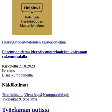
Helsingin kiertotalouden klusteriohjelma
Parempaa tietoa kierrätysmateriaaleista kaivataan
rakennusalalla
Kirjoitettu
21.8.2023
Ilmoitus
Lisää kumppaneilta
Näkökulmat
Toimitukselta
Vieraskynä
Kumppaniblogit
Työpaikat & työelämä
Työelämän uutisia