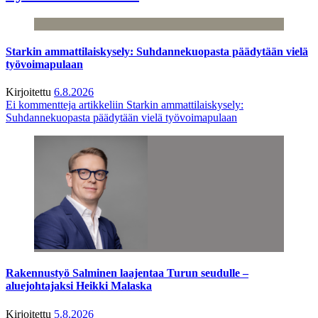
Starkin ammattilaiskysely: Suhdannekuopasta päädytään vielä
työvoimapulaan
Kirjoitettu
6.8.2026
Ei kommentteja
artikkeliin Starkin ammattilaiskysely:
Suhdannekuopasta päädytään vielä työvoimapulaan
Rakennustyö Salminen laajentaa Turun seudulle –
aluejohtajaksi Heikki Malaska
Kirjoitettu
5.8.2026