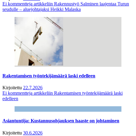
Ei kommentteja
artikkeliin Rakennustyö Salminen laajentaa Turun
seudulle – aluejohtajaksi Heikki Malaska
Rakentamisen työntekijämäärä laski edelleen
Kirjoitettu
22.7.2026
Ei kommentteja
artikkeliin Rakentamisen työntekijämäärä laski
edelleen
Asiantuntija: Kustannusohjauksen haaste on johtaminen
Kirjoitettu
30.6.2026