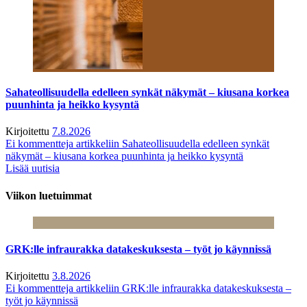
Sahateollisuudella edelleen synkät näkymät – kiusana korkea
puunhinta ja heikko kysyntä
Kirjoitettu
7.8.2026
Ei kommentteja
artikkeliin Sahateollisuudella edelleen synkät
näkymät – kiusana korkea puunhinta ja heikko kysyntä
Lisää uutisia
Viikon luetuimmat
GRK:lle infraurakka datakeskuksesta – työt jo käynnissä
Kirjoitettu
3.8.2026
Ei kommentteja
artikkeliin GRK:lle infraurakka datakeskuksesta –
työt jo käynnissä