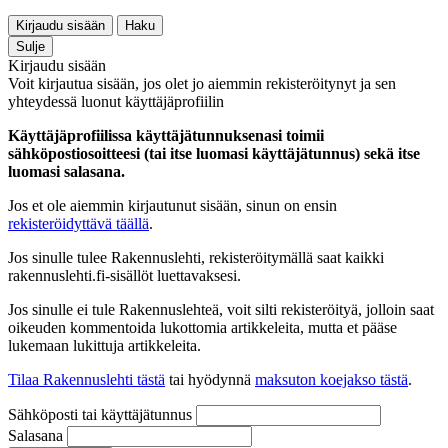
Kirjaudu sisään
Haku
Sulje
Kirjaudu sisään
Voit kirjautua sisään, jos olet jo aiemmin rekisteröitynyt ja sen
yhteydessä luonut käyttäjäprofiilin
Käyttäjäprofiilissa käyttäjätunnuksenasi toimii
sähköpostiosoitteesi (tai itse luomasi käyttäjätunnus) sekä itse
luomasi salasana.
Jos et ole aiemmin kirjautunut sisään, sinun on ensin
rekisteröidyttävä täällä
.
Jos sinulle tulee Rakennuslehti, rekisteröitymällä saat kaikki
rakennuslehti.fi-sisällöt luettavaksesi.
Jos sinulle ei tule Rakennuslehteä, voit silti rekisteröityä, jolloin saat
oikeuden kommentoida lukottomia artikkeleita, mutta et pääse
lukemaan lukittuja artikkeleita.
Tilaa Rakennuslehti tästä
tai hyödynnä
maksuton koejakso tästä
.
Sähköposti tai käyttäjätunnus
Salasana