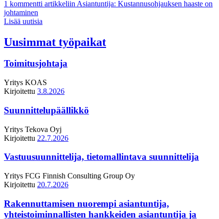
1 kommentti
artikkeliin Asiantuntija: Kustannusohjauksen haaste on
johtaminen
Lisää uutisia
Uusimmat työpaikat
Toimitusjohtaja
Yritys
KOAS
Kirjoitettu
3.8.2026
Suunnittelupäällikkö
Yritys
Tekova Oyj
Kirjoitettu
22.7.2026
Vastuusuunnittelija, tietomallintava suunnittelija
Yritys
FCG Finnish Consulting Group Oy
Kirjoitettu
20.7.2026
Rakennuttamisen nuorempi asiantuntija,
yhteistoiminnallisten hankkeiden asiantuntija ja