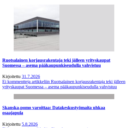
Ruotsalainen korjausrakentaja teki jälleen yrityskaupat
Suomessa – asema pääkaupunkiseudulla vahvistuu
Kirjoitettu
31.7.2026
Ei kommentteja
artikkeliin Ruotsalainen korjausrakentaja teki jälleen
yrityskaupat Suomessa – asema pääkaupunkiseudulla vahvistuu
Skanska-pomo varoittaa: Datakeskustyömaita uhkaa
osaajapula
Kirjoitettu
5.8.2026