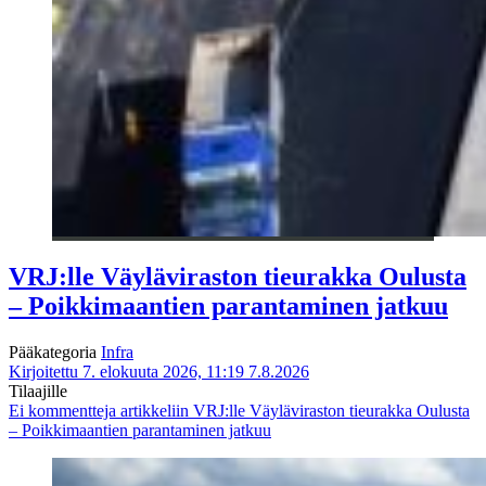
VRJ:lle Väyläviraston tieurakka Oulusta
– Poikkimaantien parantaminen jatkuu
Pääkategoria
Infra
Kirjoitettu 7. elokuuta 2026, 11:19
7.8.2026
Tilaajille
Ei kommentteja
artikkeliin VRJ:lle Väyläviraston tieurakka Oulusta
– Poikkimaantien parantaminen jatkuu