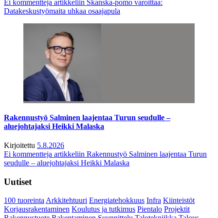
Ei kommentteja
artikkeliin Skanska-pomo varoittaa:
Datakeskustyömaita uhkaa osaajapula
Rakennustyö Salminen laajentaa Turun seudulle –
aluejohtajaksi Heikki Malaska
Kirjoitettu
5.8.2026
Ei kommentteja
artikkeliin Rakennustyö Salminen laajentaa Turun
seudulle – aluejohtajaksi Heikki Malaska
Uutiset
100 tuoreinta
Arkkitehtuuri
Energiatehokkuus
Infra
Kiinteistöt
Korjausrakentaminen
Koulutus ja tutkimus
Pientalo
Projektit
Rakennustuote
Rakentaminen
Suunnittelu
Talotekniikka
Talous