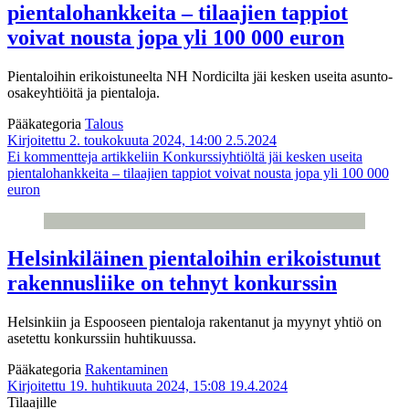
pientalohankkeita – tilaajien tappiot
voivat nousta jopa yli 100 000 euron
Pientaloihin erikoistuneelta NH Nordicilta jäi kesken useita asunto-
osakeyhtiöitä ja pientaloja.
Pääkategoria
Talous
Kirjoitettu 2. toukokuuta 2024, 14:00
2.5.2024
Ei kommentteja
artikkeliin Konkurssiyhtiöltä jäi kesken useita
pientalohankkeita – tilaajien tappiot voivat nousta jopa yli 100 000
euron
Helsinkiläinen pientaloihin erikoistunut
rakennusliike on tehnyt konkurssin
Helsinkiin ja Espooseen pientaloja rakentanut ja myynyt yhtiö on
asetettu konkurssiin huhtikuussa.
Pääkategoria
Rakentaminen
Kirjoitettu 19. huhtikuuta 2024, 15:08
19.4.2024
Tilaajille