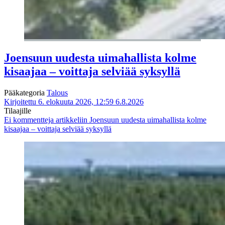
Joensuun uudesta uimahallista kolme
kisaajaa – voittaja selviää syksyllä
Pääkategoria
Talous
Kirjoitettu 6. elokuuta 2026, 12:59
6.8.2026
Tilaajille
Ei kommentteja
artikkeliin Joensuun uudesta uimahallista kolme
kisaajaa – voittaja selviää syksyllä