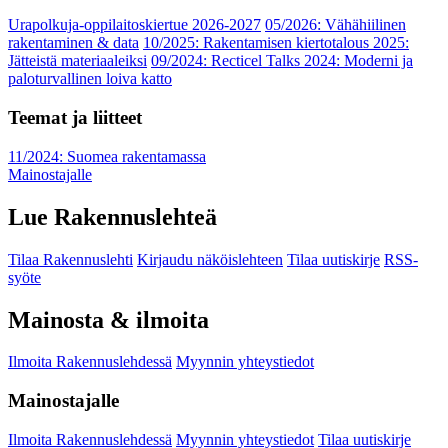
Urapolkuja-oppilaitoskiertue 2026-2027
05/2026: Vähähiilinen
rakentaminen & data
10/2025: Rakentamisen kiertotalous 2025:
Jätteistä materiaaleiksi
09/2024: Recticel Talks 2024: Moderni ja
paloturvallinen loiva katto
Teemat ja liitteet
11/2024: Suomea rakentamassa
Mainostajalle
Lue Rakennuslehteä
Tilaa Rakennuslehti
Kirjaudu näköislehteen
Tilaa uutiskirje
RSS-
syöte
Mainosta & ilmoita
Ilmoita Rakennuslehdessä
Myynnin yhteystiedot
Mainostajalle
Ilmoita Rakennuslehdessä
Myynnin yhteystiedot
Tilaa uutiskirje