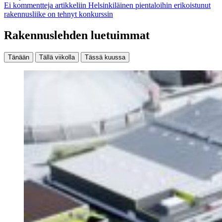
Ei kommentteja
artikkeliin Helsinkiläinen pientaloihin erikoistunut
rakennusliike on tehnyt konkurssin
Rakennuslehden luetuimmat
Tänään
Tällä viikolla
Tässä kuussa