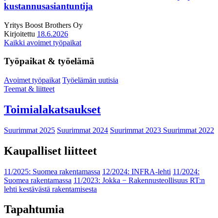
kustannusasiantuntija
Yritys
Boost Brothers Oy
Kirjoitettu
18.6.2026
Kaikki avoimet työpaikat
Työpaikat & työelämä
Avoimet työpaikat
Työelämän uutisia
Teemat & liitteet
Toimialakatsaukset
Suurimmat 2025
Suurimmat 2024
Suurimmat 2023
Suurimmat 2022
Kaupalliset liitteet
11/2025: Suomea rakentamassa
12/2024: INFRA-lehti
11/2024:
Suomea rakentamassa
11/2023: Jokka − Rakennusteollisuus RT:n
lehti kestävästä rakentamisesta
Tapahtumia