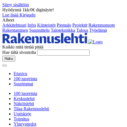
Siirry sisältöön
Hyödynnä 1kk/0€ diginäyte!
Lue lisää
Kirjaudu
Aiheet
Arkkitehtuuri
Infra
Kiinteistöt
Pientalo
Projektit
Rakennustuote
Rakentaminen
Suunnittelu
Talotekniikka
Talous
Työelämä
Kaikki mitä tietää pitää
Hae tältä sivustolta
Haku
Etusivu
100 tuoreinta
Suurimmat
100 tuoreinta
Keskustelut
Näköislehti
Tilaa Rakennuslehti
Uutiskirje
Toimitus
Yhteystiedot