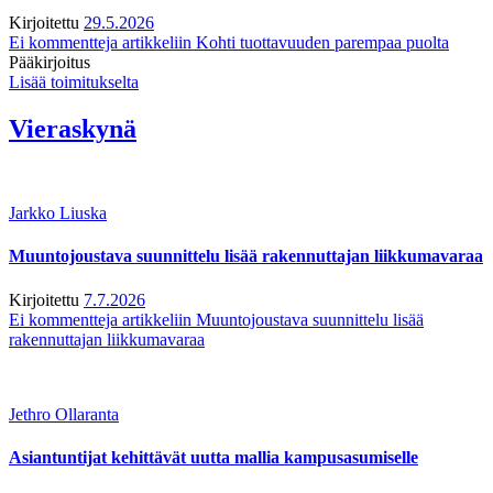
Kirjoitettu
29.5.2026
Ei kommentteja
artikkeliin Kohti tuottavuuden parempaa puolta
Pääkirjoitus
Lisää toimitukselta
Vieraskynä
Jarkko Liuska
Muuntojoustava suunnittelu lisää rakennuttajan liikkumavaraa
Kirjoitettu
7.7.2026
Ei kommentteja
artikkeliin Muuntojoustava suunnittelu lisää
rakennuttajan liikkumavaraa
Jethro Ollaranta
Asiantuntijat kehittävät uutta mallia kampusasumiselle