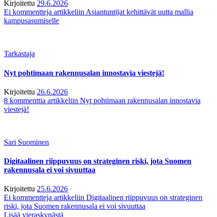
Kirjoitettu
29.6.2026
Ei kommentteja
artikkeliin Asiantuntijat kehittävät uutta mallia
kampusasumiselle
Tarkastaja
Nyt pohtimaan rakennusalan innostavia viestejä!
Kirjoitettu
26.6.2026
8 kommenttia
artikkeliin Nyt pohtimaan rakennusalan innostavia
viestejä!
Sari Suominen
Digitaalinen riippuvuus on strateginen riski, jota Suomen
rakennusala ei voi sivuuttaa
Kirjoitettu
25.6.2026
Ei kommentteja
artikkeliin Digitaalinen riippuvuus on strateginen
riski, jota Suomen rakennusala ei voi sivuuttaa
Lisää vieraskynästä