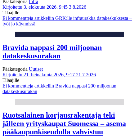
Pääkategoria
Infra
Kirjoitettu 3. elokuuta 2026, 9:45
3.8.2026
Tilaajille
Ei kommentteja
artikkeliin GRK:lle infraurakka datakeskuksesta –
työt jo käynnissä
Bravida nappasi 200 miljoonan
datakeskusurakan
Pääkategoria
Uutiset
Kirjoitettu 21. heinäkuuta 2026, 9:17
21.7.2026
Tilaajille
Ei kommentteja
artikkeliin Bravida nappasi 200 miljoonan
datakeskusurakan
Ruotsalainen korjausrakentaja teki
jälleen yrityskaupat Suomessa – asema
pääkaupunkiseudulla vahvistuu