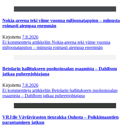
Nokia-areena teki viime vuonna miljoonatappion – miinusta
roimasti aiempaa enemmän
Kirjoitettu
7.8.2026
Ei kommentteja
artikkeliin Nokia-areena teki viime vuonna
miljoonatappion – miinusta roimasti aiempaa enemmän
Betolarin hallitukseen puolustusalan osaamista – Dahlbom
jatkaa puheenjohtajana
Kirjoitettu
7.8.2026
Ei kommentteja
artikkeliin Betolarin hallitukseen puolustusalan
osaamista – Dahlbom jatkaa puheenjohtajana
VRJ:lle Väyläviraston tieurakka Oulusta – Poikkimaantien
parantaminen jatkuu