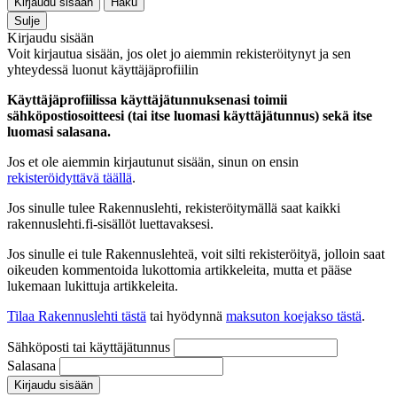
Kirjaudu sisään
Haku
Sulje
Kirjaudu sisään
Voit kirjautua sisään, jos olet jo aiemmin rekisteröitynyt ja sen
yhteydessä luonut käyttäjäprofiilin
Käyttäjäprofiilissa käyttäjätunnuksenasi toimii
sähköpostiosoitteesi (tai itse luomasi käyttäjätunnus) sekä itse
luomasi salasana.
Jos et ole aiemmin kirjautunut sisään, sinun on ensin
rekisteröidyttävä täällä
.
Jos sinulle tulee Rakennuslehti, rekisteröitymällä saat kaikki
rakennuslehti.fi-sisällöt luettavaksesi.
Jos sinulle ei tule Rakennuslehteä, voit silti rekisteröityä, jolloin saat
oikeuden kommentoida lukottomia artikkeleita, mutta et pääse
lukemaan lukittuja artikkeleita.
Tilaa Rakennuslehti tästä
tai hyödynnä
maksuton koejakso tästä
.
Sähköposti tai käyttäjätunnus
Salasana
Kirjaudu sisään