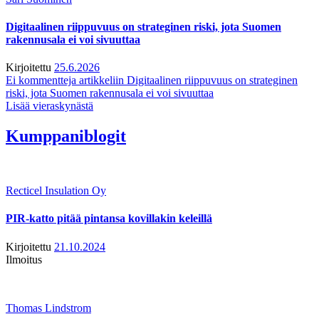
Digitaalinen riippuvuus on strateginen riski, jota Suomen
rakennusala ei voi sivuuttaa
Kirjoitettu
25.6.2026
Ei kommentteja
artikkeliin Digitaalinen riippuvuus on strateginen
riski, jota Suomen rakennusala ei voi sivuuttaa
Lisää vieraskynästä
Kumppaniblogit
Recticel Insulation Oy
PIR-katto pitää pintansa kovillakin keleillä
Kirjoitettu
21.10.2024
Ilmoitus
Thomas Lindstrom