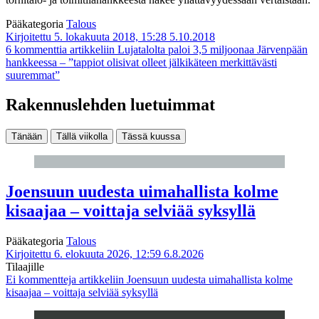
Pääkategoria
Talous
Kirjoitettu 5. lokakuuta 2018, 15:28
5.10.2018
6 kommenttia
artikkeliin Lujatalolta paloi 3,5 miljoonaa Järvenpään
hankkeessa – ”tappiot olisivat olleet jälkikäteen merkittävästi
suuremmat”
Rakennuslehden luetuimmat
Tänään
Tällä viikolla
Tässä kuussa
Joensuun uudesta uimahallista kolme
kisaajaa – voittaja selviää syksyllä
Pääkategoria
Talous
Kirjoitettu 6. elokuuta 2026, 12:59
6.8.2026
Tilaajille
Ei kommentteja
artikkeliin Joensuun uudesta uimahallista kolme
kisaajaa – voittaja selviää syksyllä