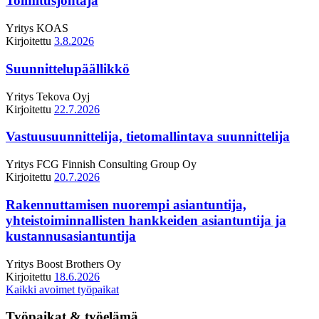
Toimitusjohtaja
Yritys
KOAS
Kirjoitettu
3.8.2026
Suunnittelupäällikkö
Yritys
Tekova Oyj
Kirjoitettu
22.7.2026
Vastuusuunnittelija, tietomallintava suunnittelija
Yritys
FCG Finnish Consulting Group Oy
Kirjoitettu
20.7.2026
Rakennuttamisen nuorempi asiantuntija,
yhteistoiminnallisten hankkeiden asiantuntija ja
kustannusasiantuntija
Yritys
Boost Brothers Oy
Kirjoitettu
18.6.2026
Kaikki avoimet työpaikat
Työpaikat & työelämä