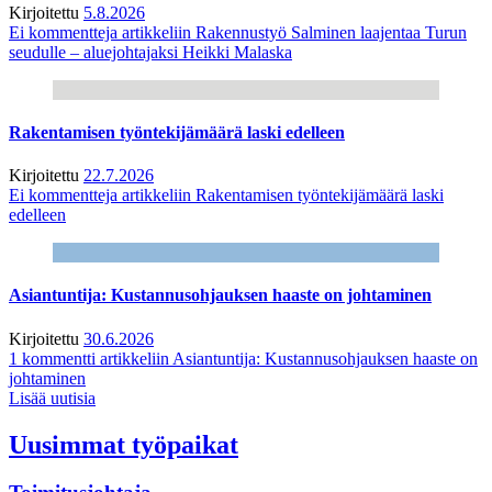
Kirjoitettu
5.8.2026
Ei kommentteja
artikkeliin Rakennustyö Salminen laajentaa Turun
seudulle – aluejohtajaksi Heikki Malaska
Rakentamisen työntekijämäärä laski edelleen
Kirjoitettu
22.7.2026
Ei kommentteja
artikkeliin Rakentamisen työntekijämäärä laski
edelleen
Asiantuntija: Kustannusohjauksen haaste on johtaminen
Kirjoitettu
30.6.2026
1 kommentti
artikkeliin Asiantuntija: Kustannusohjauksen haaste on
johtaminen
Lisää uutisia
Uusimmat työpaikat