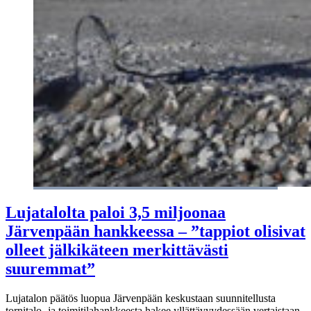
Lujatalolta paloi 3,5 miljoonaa
Järvenpään hankkeessa – ”tappiot olisivat
olleet jälkikäteen merkittävästi
suuremmat”
Lujatalon päätös luopua Järvenpään keskustaan suunnitellusta
tornitalo- ja toimitilahankkeesta hakee yllättävyydessään vertaistaan.