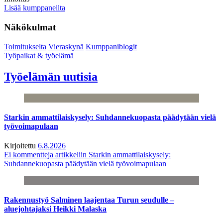
Lisää kumppaneilta
Näkökulmat
Toimitukselta
Vieraskynä
Kumppaniblogit
Työpaikat & työelämä
Työelämän uutisia
Starkin ammattilaiskysely: Suhdannekuopasta päädytään vielä
työvoimapulaan
Kirjoitettu
6.8.2026
Ei kommentteja
artikkeliin Starkin ammattilaiskysely:
Suhdannekuopasta päädytään vielä työvoimapulaan
Rakennustyö Salminen laajentaa Turun seudulle –
aluejohtajaksi Heikki Malaska