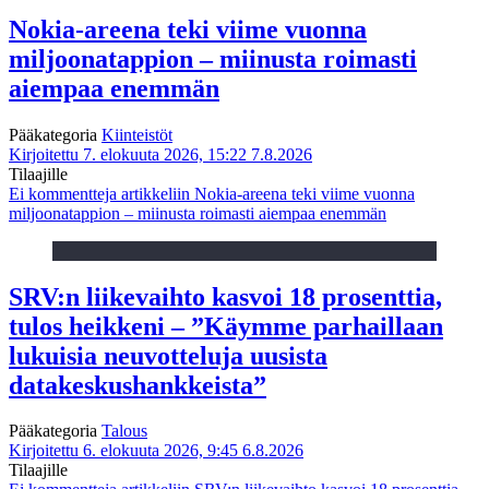
Nokia-areena teki viime vuonna
miljoonatappion – miinusta roimasti
aiempaa enemmän
Pääkategoria
Kiinteistöt
Kirjoitettu 7. elokuuta 2026, 15:22
7.8.2026
Tilaajille
Ei kommentteja
artikkeliin Nokia-areena teki viime vuonna
miljoonatappion – miinusta roimasti aiempaa enemmän
SRV:n liikevaihto kasvoi 18 prosenttia,
tulos heikkeni – ”Käymme parhaillaan
lukuisia neuvotteluja uusista
datakeskushankkeista”
Pääkategoria
Talous
Kirjoitettu 6. elokuuta 2026, 9:45
6.8.2026
Tilaajille