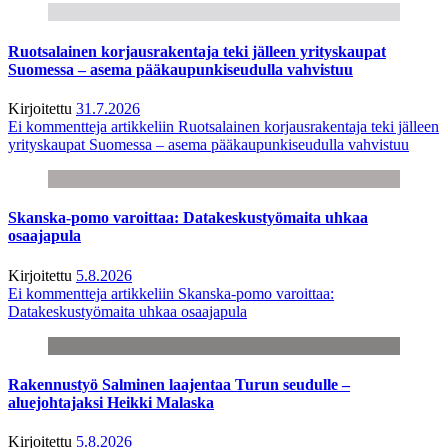
Ruotsalainen korjausrakentaja teki jälleen yrityskaupat
Suomessa – asema pääkaupunkiseudulla vahvistuu
Kirjoitettu
31.7.2026
Ei kommentteja
artikkeliin Ruotsalainen korjausrakentaja teki jälleen
yrityskaupat Suomessa – asema pääkaupunkiseudulla vahvistuu
Skanska-pomo varoittaa: Datakeskustyömaita uhkaa
osaajapula
Kirjoitettu
5.8.2026
Ei kommentteja
artikkeliin Skanska-pomo varoittaa:
Datakeskustyömaita uhkaa osaajapula
Rakennustyö Salminen laajentaa Turun seudulle –
aluejohtajaksi Heikki Malaska
Kirjoitettu
5.8.2026