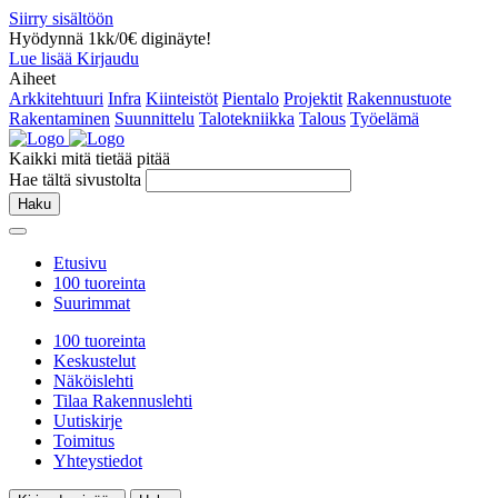
Siirry sisältöön
Hyödynnä 1kk/0€ diginäyte!
Lue lisää
Kirjaudu
Aiheet
Arkkitehtuuri
Infra
Kiinteistöt
Pientalo
Projektit
Rakennustuote
Rakentaminen
Suunnittelu
Talotekniikka
Talous
Työelämä
Kaikki mitä tietää pitää
Hae tältä sivustolta
Haku
Etusivu
100 tuoreinta
Suurimmat
100 tuoreinta
Keskustelut
Näköislehti
Tilaa Rakennuslehti
Uutiskirje
Toimitus
Yhteystiedot