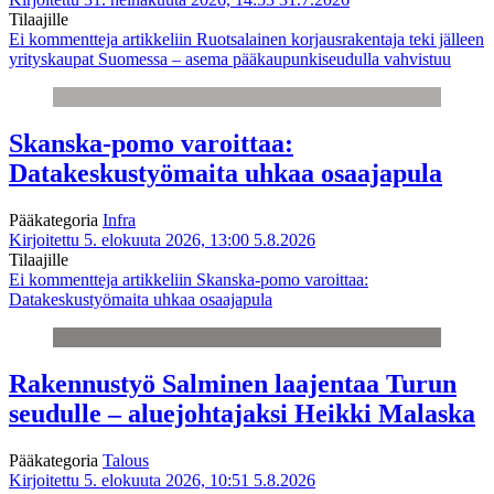
Tilaajille
Ei kommentteja
artikkeliin Ruotsalainen korjausrakentaja teki jälleen
yrityskaupat Suomessa – asema pääkaupunkiseudulla vahvistuu
Skanska-pomo varoittaa:
Datakeskustyömaita uhkaa osaajapula
Pääkategoria
Infra
Kirjoitettu 5. elokuuta 2026, 13:00
5.8.2026
Tilaajille
Ei kommentteja
artikkeliin Skanska-pomo varoittaa:
Datakeskustyömaita uhkaa osaajapula
Rakennustyö Salminen laajentaa Turun
seudulle – aluejohtajaksi Heikki Malaska
Pääkategoria
Talous
Kirjoitettu 5. elokuuta 2026, 10:51
5.8.2026