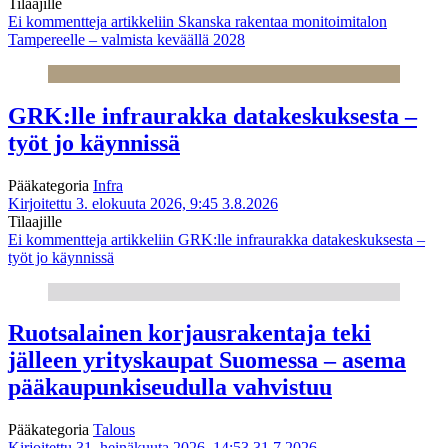
Tilaajille
Ei kommentteja
artikkeliin Skanska rakentaa monitoimitalon
Tampereelle – valmista keväällä 2028
GRK:lle infraurakka datakeskuksesta –
työt jo käynnissä
Pääkategoria
Infra
Kirjoitettu 3. elokuuta 2026, 9:45
3.8.2026
Tilaajille
Ei kommentteja
artikkeliin GRK:lle infraurakka datakeskuksesta –
työt jo käynnissä
Ruotsalainen korjausrakentaja teki
jälleen yrityskaupat Suomessa – asema
pääkaupunkiseudulla vahvistuu
Pääkategoria
Talous
Kirjoitettu 31. heinäkuuta 2026, 14:53
31.7.2026