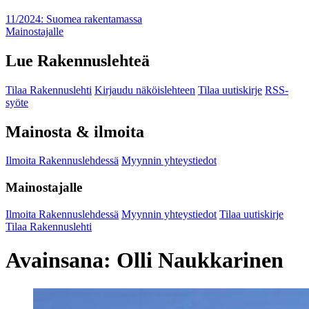
11/2024: Suomea rakentamassa
Mainostajalle
Lue Rakennuslehteä
Tilaa Rakennuslehti
Kirjaudu näköislehteen
Tilaa uutiskirje
RSS-
syöte
Mainosta & ilmoita
Ilmoita Rakennuslehdessä
Myynnin yhteystiedot
Mainostajalle
Ilmoita Rakennuslehdessä
Myynnin yhteystiedot
Tilaa uutiskirje
Tilaa Rakennuslehti
Avainsana:
Olli Naukkarinen