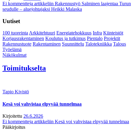
Ei kommentteja
artikkeliin Rakennustyö Salminen laajentaa Turun
seudulle – aluejohtajaksi Heikki Malaska
Uutiset
100 tuoreinta
Arkkitehtuuri
Energiatehokkuus
Infra
Kiinteistöt
Korjausrakentaminen
Koulutus ja tutkimus
Pientalo
Projektit
Rakennustuote
Rakentaminen
Suunnittelu
Talotekniikka
Talous
Työelämä
Näkökulmat
Toimitukselta
Tapio Kivistö
Kesä voi vahvistaa elpyvää tunnelmaa
Kirjoitettu
26.6.2026
Ei kommentteja
artikkeliin Kesä voi vahvistaa elpyvää tunnelmaa
Pääkirjoitus