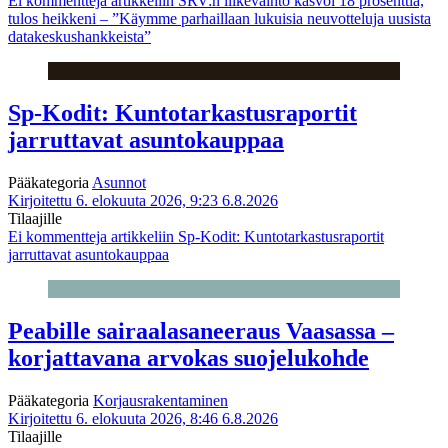
Ei kommentteja
artikkeliin SRV:n liikevaihto kasvoi 18 prosenttia,
tulos heikkeni – ”Käymme parhaillaan lukuisia neuvotteluja uusista
datakeskushankkeista”
Sp-Kodit: Kuntotarkastusraportit
jarruttavat asuntokauppaa
Pääkategoria
Asunnot
Kirjoitettu 6. elokuuta 2026, 9:23
6.8.2026
Tilaajille
Ei kommentteja
artikkeliin Sp-Kodit: Kuntotarkastusraportit
jarruttavat asuntokauppaa
Peabille sairaalasaneeraus Vaasassa –
korjattavana arvokas suojelukohde
Pääkategoria
Korjausrakentaminen
Kirjoitettu 6. elokuuta 2026, 8:46
6.8.2026
Tilaajille