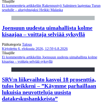
Tilaajille
Ei kommentteja
artikkeliin Rakennustyö Salminen laajentaa Turun
seudulle – aluejohtajaksi Heikki Malaska
Joensuun uudesta uimahallista kolme
kisaajaa – voittaja selviää syksyllä
Pääkategoria
Talous
Kirjoitettu 6. elokuuta 2026, 12:59
6.8.2026
Tilaajille
Ei kommentteja
artikkeliin Joensuun uudesta uimahallista kolme
kisaajaa – voittaja selviää syksyllä
SRV:n liikevaihto kasvoi 18 prosenttia,
tulos heikkeni – ”Käymme parhaillaan
lukuisia neuvotteluja uusista
datakeskushankkeista”