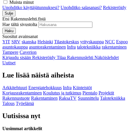
Muista minut
Unohditko käyttäjätunnuksesi?
Unohditko salasanasi?
Rekisteröidy
Sulje
Etsi Rakennuslehti.fistä
Hae tältä sivustolta
Haku
Suositut avainsanat
YIT
SRV
skanska
Helsinki
Tilastokeskus
yrityskauppa
NCC
Espoo
asuntokauppa
asuntorakentaminen
Infra
talotekniikka
rakentaminen
Tampere
Caverion
Kirjaudu sisään
Rekisteröidy
Tilaa Rakennuslehti
Näköislehdet
Uutiset
Lue lisää näistä aiheista
Arkkitehtuuri
Energiatehokkuus
Infra
Kiinteistöt
Korjausrakentaminen
Koulutus ja tutkimus
Pientalo
Projektit
Rakennustuote
Rakentaminen
RaksaTV
Suunnittelu
Talotekniikka
Talous
Työelämä
Uutisissa nyt
Uusimmat artikkelit