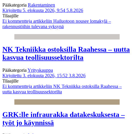
Pääkategoria
Rakentaminen
Kirjoitettu 5. elokuuta 2026, 9:54
5.8.2026
Tilaajille
Ei kommentteja
artikkeliin Hailuotoon nousee lomakylä –
rakennustöihin tulevana syksynä
NK Tekniikka ostoksilla Raahessa – uutta
kasvua teollisuussektorilta
Pääkategoria
Yrityskauppa
Kirjoitettu 3. elokuuta 2026, 15:52
3.8.2026
Tilaajille
Ei kommentteja
artikkeliin NK Tekniikka ostoksilla Raahessa –
uutta kasvua teollisuussektorilta
GRK:lle infraurakka datakeskuksesta –
työt jo käynnissä