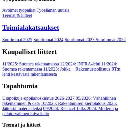
Avoimet työpaikat
Työelämän uutisia
Teemat & liitteet
Toimialakatsaukset
Suurimmat 2025
Suurimmat 2024
Suurimmat 2023
Suurimmat 2022
Kaupalliset liitteet
11/2025: Suomea rakentamassa
12/2024: INFRA-lehti
11/2024:
Suomea rakentamassa
11/2023: Jokka − Rakennusteollisuus RT:n
lehti kestävästä rakentamisesta
Tapahtumia
Urapolkuja-oppilaitoskiertue 2026-2027
05/2026: Vähähiilinen
rakentaminen & data
10/2025: Rakentamisen kiertotalous 2025:
Jätteistä materiaaleiksi
09/2024: Recticel Talks 2024: Moderni ja
paloturvallinen loiva katto
Teemat ja liitteet