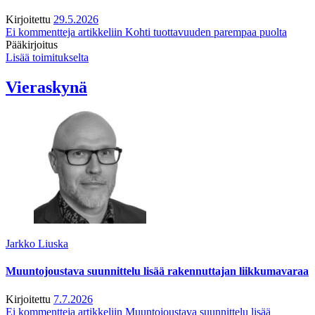
Kirjoitettu
29.5.2026
Ei kommentteja
artikkeliin Kohti tuottavuuden parempaa puolta
Pääkirjoitus
Lisää toimitukselta
Vieraskynä
Jarkko Liuska
Muuntojoustava suunnittelu lisää rakennuttajan liikkumavaraa
Kirjoitettu
7.7.2026
Ei kommentteja
artikkeliin Muuntojoustava suunnittelu lisää