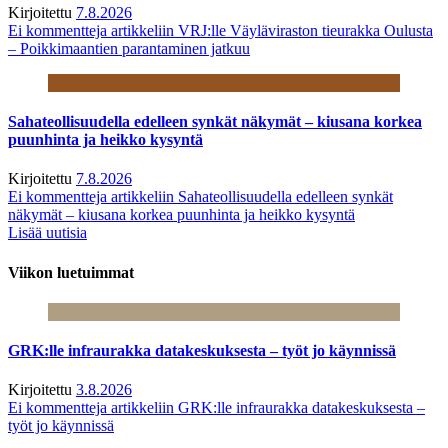
Kirjoitettu
7.8.2026
Ei kommentteja
artikkeliin VRJ:lle Väyläviraston tieurakka Oulusta
– Poikkimaantien parantaminen jatkuu
Sahateollisuudella edelleen synkät näkymät – kiusana korkea
puunhinta ja heikko kysyntä
Kirjoitettu
7.8.2026
Ei kommentteja
artikkeliin Sahateollisuudella edelleen synkät
näkymät – kiusana korkea puunhinta ja heikko kysyntä
Lisää uutisia
Viikon luetuimmat
GRK:lle infraurakka datakeskuksesta – työt jo käynnissä
Kirjoitettu
3.8.2026
Ei kommentteja
artikkeliin GRK:lle infraurakka datakeskuksesta –
työt jo käynnissä