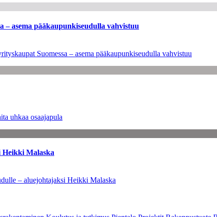
ssa – asema pääkaupunkiseudulla vahvistuu
en yrityskaupat Suomessa – asema pääkaupunkiseudulla vahvistuu
ita uhkaa osaajapula
i Heikki Malaska
dulle – aluejohtajaksi Heikki Malaska