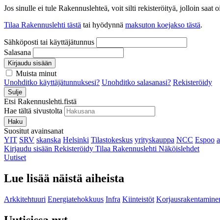
Jos sinulle ei tule Rakennuslehteä, voit silti rekisteröityä, jolloin sa
Tilaa Rakennuslehti tästä
tai hyödynnä
maksuton koejakso tästä
.
Sähköposti tai käyttäjätunnus
Salasana
Kirjaudu sisään
Muista minut
Unohditko käyttäjätunnuksesi?
Unohditko salasanasi?
Rekisteröidy
Sulje
Etsi Rakennuslehti.fistä
Hae tältä sivustolta
Haku
Suositut avainsanat
YIT
SRV
skanska
Helsinki
Tilastokeskus
yrityskauppa
NCC
Espoo
Kirjaudu sisään
Rekisteröidy
Tilaa Rakennuslehti
Näköislehdet
Uutiset
Lue lisää näistä aiheista
Arkkitehtuuri
Energiatehokkuus
Infra
Kiinteistöt
Korjausrakentamine
Uutisissa nyt