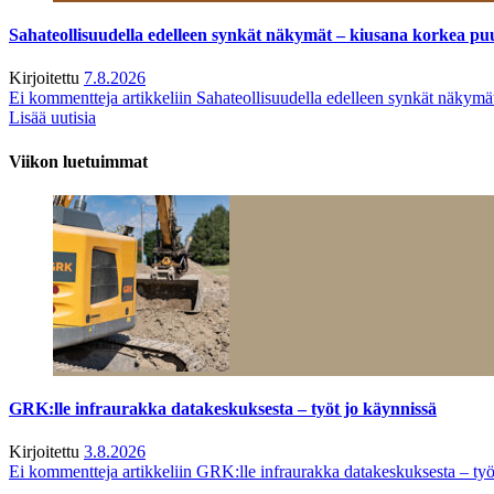
Sahateollisuudella edelleen synkät näkymät – kiusana korkea pu
Kirjoitettu
7.8.2026
Ei kommentteja
artikkeliin Sahateollisuudella edelleen synkät näkym
Lisää uutisia
Viikon luetuimmat
GRK:lle infraurakka datakeskuksesta – työt jo käynnissä
Kirjoitettu
3.8.2026
Ei kommentteja
artikkeliin GRK:lle infraurakka datakeskuksesta – työ