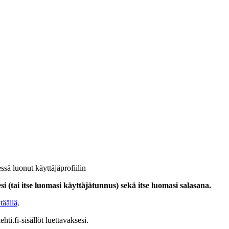
ssä luonut käyttäjäprofiilin
i (tai itse luomasi käyttäjätunnus) sekä itse luomasi salasana.
täällä
.
hti.fi-sisällöt luettavaksesi.