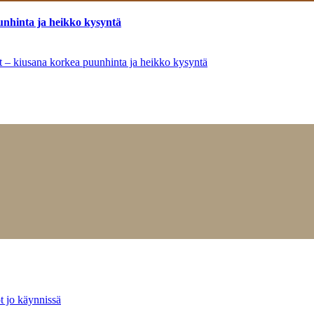
unhinta ja heikko kysyntä
ät – kiusana korkea puunhinta ja heikko kysyntä
t jo käynnissä