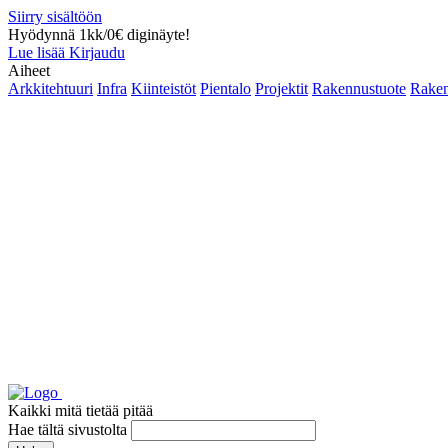
Siirry sisältöön
Hyödynnä 1kk/0€ diginäyte!
Lue lisää
Kirjaudu
Aiheet
Arkkitehtuuri
Infra
Kiinteistöt
Pientalo
Projektit
Rakennustuote
Raken
Kaikki mitä tietää pitää
Hae tältä sivustolta