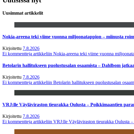
Uusimmat artikkelit
Nokia-areena teki viime vuonna miljoonatappion – miinusta ro
Kirjoitettu
7.8.2026
Ei kommentteja
artikkeliin Nokia-areena teki viime vuonna miljoona
Betolarin hallitukseen puolustusalan osaamista – Dahlbom jatk
Kirjoitettu
7.8.2026
Ei kommentteja
artikkeliin Betolarin hallitukseen puolustusalan osa
VRJ:lle Väyläviraston tieurakka Oulusta – Poikkimaantien par
Kirjoitettu
7.8.2026
Ei kommentteja
artikkeliin VRJ:lle Väyläviraston tieurakka Oulusta 