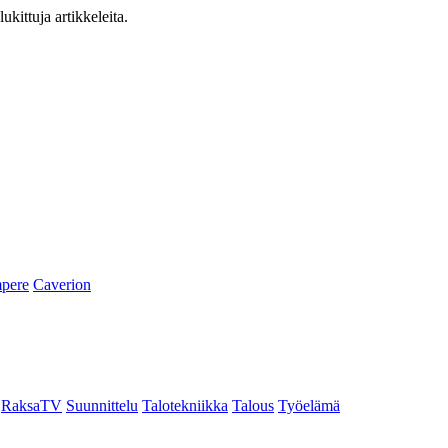
ukittuja artikkeleita.
pere
Caverion
RaksaTV
Suunnittelu
Talotekniikka
Talous
Työelämä