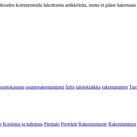
at oikeuden kommentoida lukottomia artikkeleita, mutta et pääse lukemaan l
asuntokauppa
asuntorakentaminen
Infra
talotekniikka
rakentaminen
Tam
n
Koulutus ja tutkimus
Pientalo
Projektit
Rakennustuote
Rakentaminen