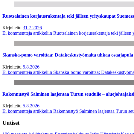
Ruotsalainen korjausrakentaja teki jälleen yrityskaupat Suome
Kirjoitettu
31.7.2026
Ei kommentteja
artikkeliin Ruotsalainen korjausrakentaja teki jälle
Skanska-pomo varoittaa: Datakeskustyömaita uhkaa osaajapula
Kirjoitettu
5.8.2026
Ei kommentteja
artikkeliin Skanska-pomo varoittaa: Datakeskustyöma
Rakennustyö Salminen laajentaa Turun seudulle – aluejohtajaks
Kirjoitettu
5.8.2026
Ei kommentteja
artikkeliin Rakennustyö Salminen laajentaa Turun seu
Uutiset