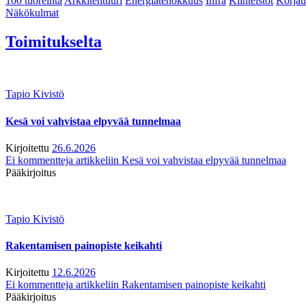
100 tuoreinta
Arkkitehtuuri
Energiatehokkuus
Infra
Kiinteistöt
Korjau
Näkökulmat
Toimitukselta
Tapio Kivistö
Kesä voi vahvistaa elpyvää tunnelmaa
Kirjoitettu
26.6.2026
Ei kommentteja
artikkeliin Kesä voi vahvistaa elpyvää tunnelmaa
Pääkirjoitus
Tapio Kivistö
Rakentamisen painopiste keikahti
Kirjoitettu
12.6.2026
Ei kommentteja
artikkeliin Rakentamisen painopiste keikahti
Pääkirjoitus