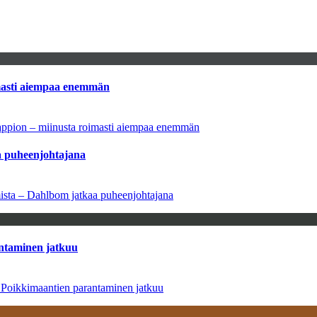
imasti aiempaa enemmän
tappion – miinusta roimasti aiempaa enemmän
aa puheenjohtajana
amista – Dahlbom jatkaa puheenjohtajana
antaminen jatkuu
– Poikkimaantien parantaminen jatkuu