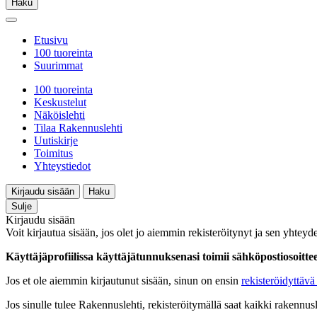
Haku
Etusivu
100 tuoreinta
Suurimmat
100 tuoreinta
Keskustelut
Näköislehti
Tilaa Rakennuslehti
Uutiskirje
Toimitus
Yhteystiedot
Kirjaudu sisään
Haku
Sulje
Kirjaudu sisään
Voit kirjautua sisään, jos olet jo aiemmin rekisteröitynyt ja sen yhteyde
Käyttäjäprofiilissa käyttäjätunnuksenasi toimii sähköpostiosoittees
Jos et ole aiemmin kirjautunut sisään, sinun on ensin
rekisteröidyttävä 
Jos sinulle tulee Rakennuslehti, rekisteröitymällä saat kaikki rakennusle