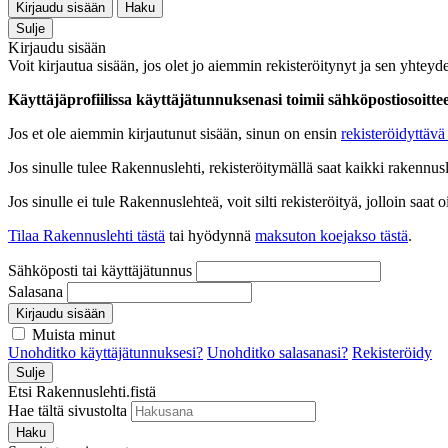
Kirjaudu sisään
Haku
Sulje
Kirjaudu sisään
Voit kirjautua sisään, jos olet jo aiemmin rekisteröitynyt ja sen yhteyde
Käyttäjäprofiilissa käyttäjätunnuksenasi toimii sähköpostiosoittees
Jos et ole aiemmin kirjautunut sisään, sinun on ensin
rekisteröidyttävä 
Jos sinulle tulee Rakennuslehti, rekisteröitymällä saat kaikki rakennusle
Jos sinulle ei tule Rakennuslehteä, voit silti rekisteröityä, jolloin sa
Tilaa Rakennuslehti tästä
tai hyödynnä
maksuton koejakso tästä
.
Sähköposti tai käyttäjätunnus
Salasana
Kirjaudu sisään
Muista minut
Unohditko käyttäjätunnuksesi?
Unohditko salasanasi?
Rekisteröidy
Sulje
Etsi Rakennuslehti.fistä
Hae tältä sivustolta
Haku