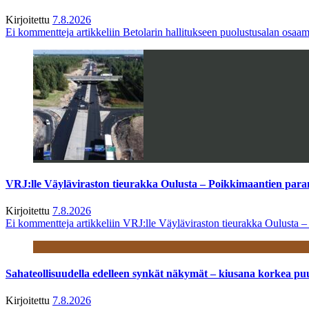
Kirjoitettu
7.8.2026
Ei kommentteja
artikkeliin Betolarin hallitukseen puolustusalan osa
VRJ:lle Väyläviraston tieurakka Oulusta – Poikkimaantien par
Kirjoitettu
7.8.2026
Ei kommentteja
artikkeliin VRJ:lle Väyläviraston tieurakka Oulusta 
Sahateollisuudella edelleen synkät näkymät – kiusana korkea pu
Kirjoitettu
7.8.2026