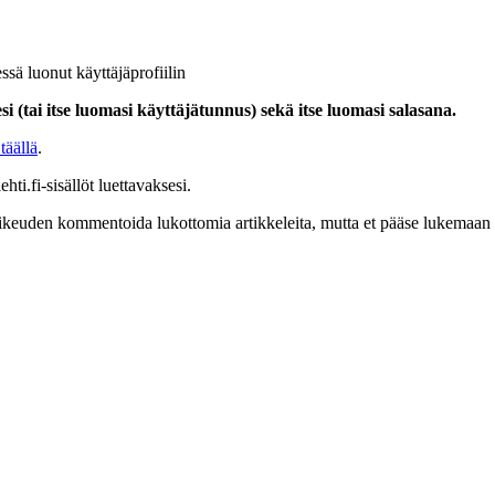
ssä luonut käyttäjäprofiilin
i (tai itse luomasi käyttäjätunnus) sekä itse luomasi salasana.
täällä
.
hti.fi-sisällöt luettavaksesi.
at oikeuden kommentoida lukottomia artikkeleita, mutta et pääse lukemaan l