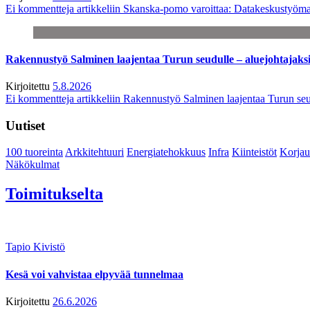
Ei kommentteja
artikkeliin Skanska-pomo varoittaa: Datakeskustyöma
Rakennustyö Salminen laajentaa Turun seudulle – aluejohtajaks
Kirjoitettu
5.8.2026
Ei kommentteja
artikkeliin Rakennustyö Salminen laajentaa Turun seu
Uutiset
100 tuoreinta
Arkkitehtuuri
Energiatehokkuus
Infra
Kiinteistöt
Korjau
Näkökulmat
Toimitukselta
Tapio Kivistö
Kesä voi vahvistaa elpyvää tunnelmaa
Kirjoitettu
26.6.2026