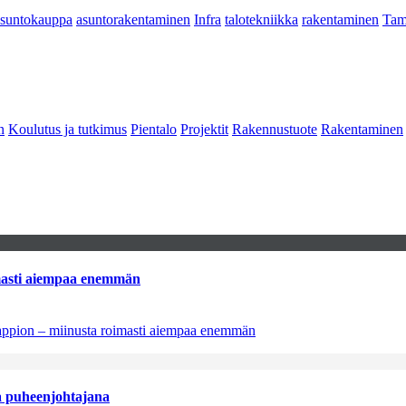
asuntokauppa
asuntorakentaminen
Infra
talotekniikka
rakentaminen
Tam
n
Koulutus ja tutkimus
Pientalo
Projektit
Rakennustuote
Rakentaminen
imasti aiempaa enemmän
tappion – miinusta roimasti aiempaa enemmän
aa puheenjohtajana