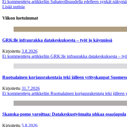
Ei kommentteja
artikkeliin Sahateollisuudella edelleen synkät näkym
Lisää uutisia
Viikon luetuimmat
GRK:lle infraurakka datakeskuksesta – työt jo käynnissä
Kirjoitettu
3.8.2026
Ei kommentteja
artikkeliin GRK:lle infraurakka datakeskuksesta – työ
Ruotsalainen korjausrakentaja teki jälleen yrityskaupat Suome
Kirjoitettu
31.7.2026
Ei kommentteja
artikkeliin Ruotsalainen korjausrakentaja teki jälle
Skanska-pomo varoittaa: Datakeskustyömaita uhkaa osaajapula
Kirjoitettu
5.8.2026