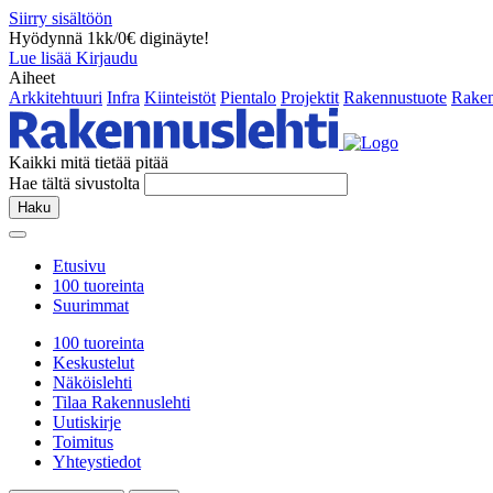
Siirry sisältöön
Hyödynnä 1kk/0€ diginäyte!
Lue lisää
Kirjaudu
Aiheet
Arkkitehtuuri
Infra
Kiinteistöt
Pientalo
Projektit
Rakennustuote
Raken
Kaikki mitä tietää pitää
Hae tältä sivustolta
Haku
Etusivu
100 tuoreinta
Suurimmat
100 tuoreinta
Keskustelut
Näköislehti
Tilaa Rakennuslehti
Uutiskirje
Toimitus
Yhteystiedot