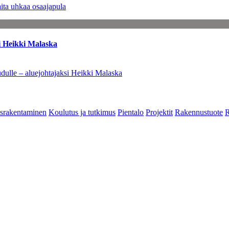
ita uhkaa osaajapula
i Heikki Malaska
dulle – aluejohtajaksi Heikki Malaska
srakentaminen
Koulutus ja tutkimus
Pientalo
Projektit
Rakennustuote
R