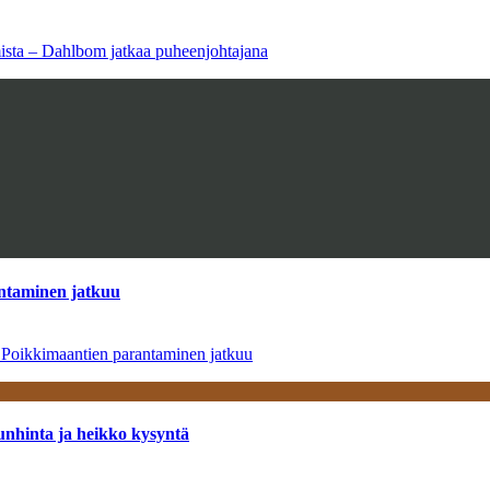
amista – Dahlbom jatkaa puheenjohtajana
antaminen jatkuu
– Poikkimaantien parantaminen jatkuu
unhinta ja heikko kysyntä