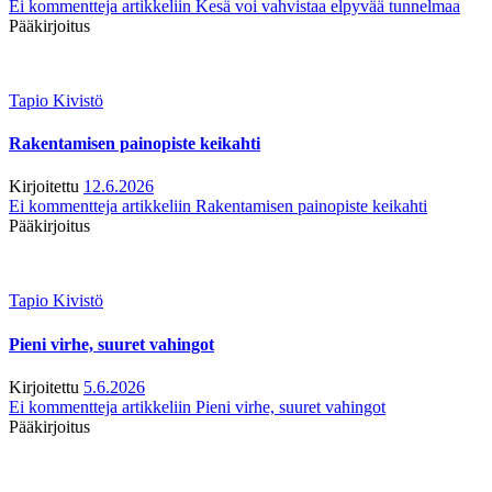
Ei kommentteja
artikkeliin Kesä voi vahvistaa elpyvää tunnelmaa
Pääkirjoitus
Tapio Kivistö
Rakentamisen painopiste keikahti
Kirjoitettu
12.6.2026
Ei kommentteja
artikkeliin Rakentamisen painopiste keikahti
Pääkirjoitus
Tapio Kivistö
Pieni virhe, suuret vahingot
Kirjoitettu
5.6.2026
Ei kommentteja
artikkeliin Pieni virhe, suuret vahingot
Pääkirjoitus