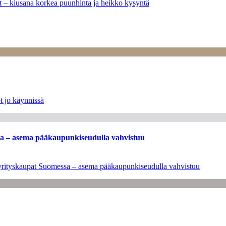
ät – kiusana korkea puunhinta ja heikko kysyntä
t jo käynnissä
ssa – asema pääkaupunkiseudulla vahvistuu
en yrityskaupat Suomessa – asema pääkaupunkiseudulla vahvistuu