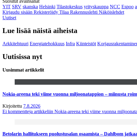
Suositut avainsanat
YIT
SRV
skanska
Helsinki
Tilastokeskus
yrityskauppa
NCC
Espoo
Kirjaudu sisään
Rekisteröidy
Tilaa Rakennuslehti
Näköislehdet
Uutiset
Lue lisää näistä aiheista
Arkkitehtuuri
Energiatehokkuus
Infra
Kiinteistöt
Korjausrakentamine
Uutisissa nyt
Uusimmat artikkelit
Nokia-areena teki viime vuonna miljoonatappion – miinusta ro
Kirjoitettu
7.8.2026
Ei kommentteja
artikkeliin Nokia-areena teki viime vuonna miljoona
Betolarin hallitukseen puolustusalan osaamista – Dahlbom jatk