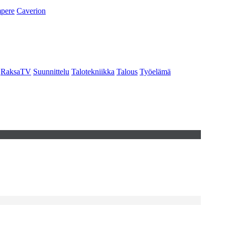
pere
Caverion
RaksaTV
Suunnittelu
Talotekniikka
Talous
Työelämä