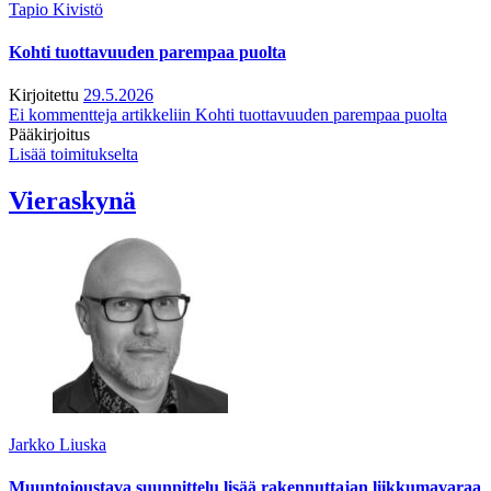
Tapio Kivistö
Kohti tuottavuuden parempaa puolta
Kirjoitettu
29.5.2026
Ei kommentteja
artikkeliin Kohti tuottavuuden parempaa puolta
Pääkirjoitus
Lisää toimitukselta
Vieraskynä
Jarkko Liuska
Muuntojoustava suunnittelu lisää rakennuttajan liikkumavaraa