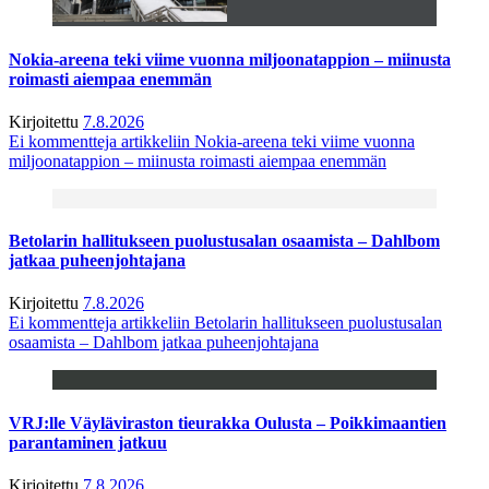
Nokia-areena teki viime vuonna miljoonatappion – miinusta
roimasti aiempaa enemmän
Kirjoitettu
7.8.2026
Ei kommentteja
artikkeliin Nokia-areena teki viime vuonna
miljoonatappion – miinusta roimasti aiempaa enemmän
Betolarin hallitukseen puolustusalan osaamista – Dahlbom
jatkaa puheenjohtajana
Kirjoitettu
7.8.2026
Ei kommentteja
artikkeliin Betolarin hallitukseen puolustusalan
osaamista – Dahlbom jatkaa puheenjohtajana
VRJ:lle Väyläviraston tieurakka Oulusta – Poikkimaantien
parantaminen jatkuu
Kirjoitettu
7.8.2026