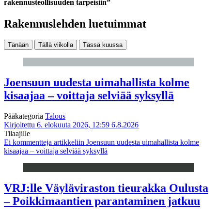
rakennusteollisuuden tarpeisiin”
Rakennuslehden luetuimmat
Tänään
Tällä viikolla
Tässä kuussa
Joensuun uudesta uimahallista kolme
kisaajaa – voittaja selviää syksyllä
Pääkategoria
Talous
Kirjoitettu 6. elokuuta 2026, 12:59
6.8.2026
Tilaajille
Ei kommentteja
artikkeliin Joensuun uudesta uimahallista kolme
kisaajaa – voittaja selviää syksyllä
VRJ:lle Väyläviraston tieurakka Oulusta
– Poikkimaantien parantaminen jatkuu