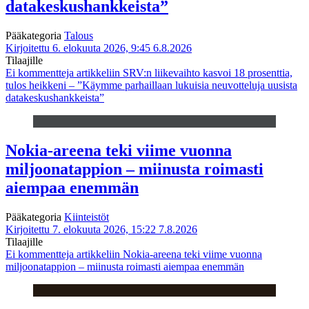
datakeskushankkeista”
Pääkategoria
Talous
Kirjoitettu 6. elokuuta 2026, 9:45
6.8.2026
Tilaajille
Ei kommentteja
artikkeliin SRV:n liikevaihto kasvoi 18 prosenttia,
tulos heikkeni – ”Käymme parhaillaan lukuisia neuvotteluja uusista
datakeskushankkeista”
Nokia-areena teki viime vuonna
miljoonatappion – miinusta roimasti
aiempaa enemmän
Pääkategoria
Kiinteistöt
Kirjoitettu 7. elokuuta 2026, 15:22
7.8.2026
Tilaajille
Ei kommentteja
artikkeliin Nokia-areena teki viime vuonna
miljoonatappion – miinusta roimasti aiempaa enemmän