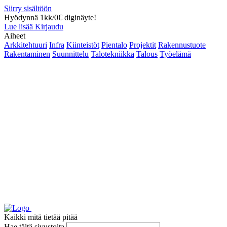
Siirry sisältöön
Hyödynnä 1kk/0€ diginäyte!
Lue lisää
Kirjaudu
Aiheet
Arkkitehtuuri
Infra
Kiinteistöt
Pientalo
Projektit
Rakennustuote
Rakentaminen
Suunnittelu
Talotekniikka
Talous
Työelämä
Kaikki mitä tietää pitää
Hae tältä sivustolta