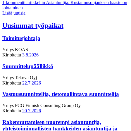
1 kommentti
artikkeliin Asiantuntija: Kustannusohjauksen haaste on
johtaminen
Lisää uutisia
Uusimmat työpaikat
Toimitusjohtaja
Yritys
KOAS
Kirjoitettu
3.8.2026
Suunnittelupäällikkö
Yritys
Tekova Oyj
Kirjoitettu
22.7.2026
Vastuusuunnittelija, tietomallintava suunnittelija
Yritys
FCG Finnish Consulting Group Oy
Kirjoitettu
20.7.2026
Rakennuttamisen nuorempi asiantuntija,
yhteistoiminnallisten hankkeiden asiantuntija ja