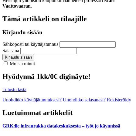
Helsingin yliopiston kaupunkimaantieteen professori
Mari
Vaattovaaran
.
Tämä artikkeli on tilaajille
Kirjaudu sisään
Sähköposti tai käyttäjätunnus
Salasana
Kirjaudu sisään
Muista minut
Hyödynnä 1kk/0€ diginäyte!
Tutustu tästä
Unohditko käyttäjätunnuksesi?
Unohditko salasanasi?
Rekisteröidy
Luetuimmat artikkelit
GRK:lle infraurakka datakeskuksesta – työt jo käynnissä