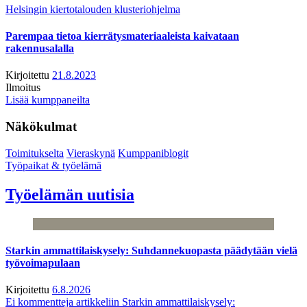
Helsingin kiertotalouden klusteriohjelma
Parempaa tietoa kierrätysmateriaaleista kaivataan
rakennusalalla
Kirjoitettu
21.8.2023
Ilmoitus
Lisää kumppaneilta
Näkökulmat
Toimitukselta
Vieraskynä
Kumppaniblogit
Työpaikat & työelämä
Työelämän uutisia
Starkin ammattilaiskysely: Suhdannekuopasta päädytään vielä
työvoimapulaan
Kirjoitettu
6.8.2026
Ei kommentteja
artikkeliin Starkin ammattilaiskysely: