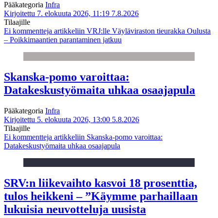
Pääkategoria
Infra
Kirjoitettu 7. elokuuta 2026, 11:19
7.8.2026
Tilaajille
Ei kommentteja
artikkeliin VRJ:lle Väyläviraston tieurakka Oulusta
– Poikkimaantien parantaminen jatkuu
Skanska-pomo varoittaa:
Datakeskustyömaita uhkaa osaajapula
Pääkategoria
Infra
Kirjoitettu 5. elokuuta 2026, 13:00
5.8.2026
Tilaajille
Ei kommentteja
artikkeliin Skanska-pomo varoittaa:
Datakeskustyömaita uhkaa osaajapula
SRV:n liikevaihto kasvoi 18 prosenttia,
tulos heikkeni – ”Käymme parhaillaan
lukuisia neuvotteluja uusista