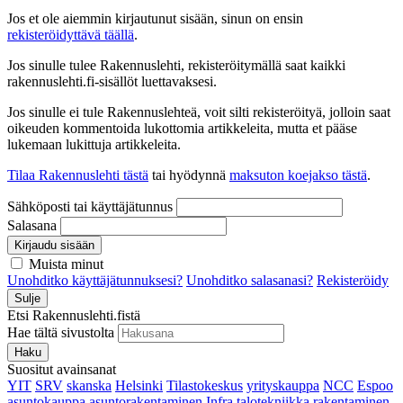
Jos et ole aiemmin kirjautunut sisään, sinun on ensin
rekisteröidyttävä täällä
.
Jos sinulle tulee Rakennuslehti, rekisteröitymällä saat kaikki
rakennuslehti.fi-sisällöt luettavaksesi.
Jos sinulle ei tule Rakennuslehteä, voit silti rekisteröityä, jolloin saat
oikeuden kommentoida lukottomia artikkeleita, mutta et pääse
lukemaan lukittuja artikkeleita.
Tilaa Rakennuslehti tästä
tai hyödynnä
maksuton koejakso tästä
.
Sähköposti tai käyttäjätunnus
Salasana
Kirjaudu sisään
Muista minut
Unohditko käyttäjätunnuksesi?
Unohditko salasanasi?
Rekisteröidy
Sulje
Etsi Rakennuslehti.fistä
Hae tältä sivustolta
Haku
Suositut avainsanat
YIT
SRV
skanska
Helsinki
Tilastokeskus
yrityskauppa
NCC
Espoo
asuntokauppa
asuntorakentaminen
Infra
talotekniikka
rakentaminen