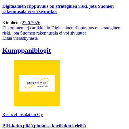
Digitaalinen riippuvuus on strateginen riski, jota Suomen
rakennusala ei voi sivuuttaa
Kirjoitettu
25.6.2026
Ei kommentteja
artikkeliin Digitaalinen riippuvuus on strateginen
riski, jota Suomen rakennusala ei voi sivuuttaa
Lisää vieraskynästä
Kumppaniblogit
Recticel Insulation Oy
PIR-katto pitää pintansa kovillakin keleillä