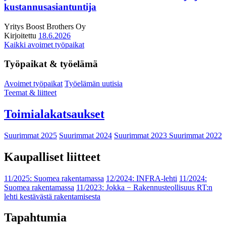
kustannusasiantuntija
Yritys
Boost Brothers Oy
Kirjoitettu
18.6.2026
Kaikki avoimet työpaikat
Työpaikat & työelämä
Avoimet työpaikat
Työelämän uutisia
Teemat & liitteet
Toimialakatsaukset
Suurimmat 2025
Suurimmat 2024
Suurimmat 2023
Suurimmat 2022
Kaupalliset liitteet
11/2025: Suomea rakentamassa
12/2024: INFRA-lehti
11/2024:
Suomea rakentamassa
11/2023: Jokka − Rakennusteollisuus RT:n
lehti kestävästä rakentamisesta
Tapahtumia