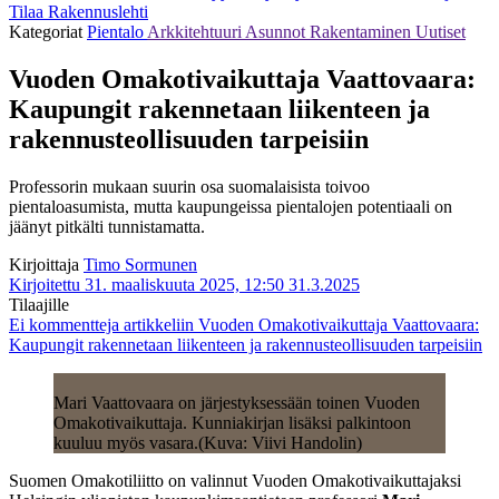
Tilaa Rakennuslehti
Kategoriat
Pientalo
Arkkitehtuuri
Asunnot
Rakentaminen
Uutiset
Vuoden Omakotivaikuttaja Vaattovaara:
Kaupungit rakennetaan liikenteen ja
rakennusteollisuuden tarpeisiin
Professorin mukaan suurin osa suomalaisista toivoo
pientaloasumista, mutta kaupungeissa pientalojen potentiaali on
jäänyt pitkälti tunnistamatta.
Kirjoittaja
Timo Sormunen
Kirjoitettu 31. maaliskuuta 2025, 12:50
31.3.2025
Tilaajille
Ei kommentteja
artikkeliin Vuoden Omakotivaikuttaja Vaattovaara:
Kaupungit rakennetaan liikenteen ja rakennusteollisuuden tarpeisiin
Mari Vaattovaara on järjestyksessään toinen Vuoden
Omakotivaikuttaja. Kunniakirjan lisäksi palkintoon
kuuluu myös vasara.(Kuva: Viivi Handolin)
Suomen Omakotiliitto on valinnut Vuoden Omakotivaikuttajaksi