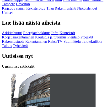
Tampere
Caverion
Kirjaudu sisään
Rekisteröidy
Tilaa Rakennuslehti
Näköislehdet
Uutiset
Lue lisää näistä aiheista
Arkkitehtuuri
Energiatehokkuus
Infra
Kiinteistöt
Korjausrakentaminen
Koulutus ja tutkimus
Pientalo
Projektit
Rakennustuote
Rakentaminen
RaksaTV
Suunnittelu
Talotekniikka
Talous
Työelämä
Uutisissa nyt
Uusimmat artikkelit