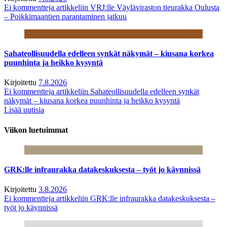
Ei kommentteja
artikkeliin VRJ:lle Väyläviraston tieurakka Oulusta
– Poikkimaantien parantaminen jatkuu
Sahateollisuudella edelleen synkät näkymät – kiusana korkea
puunhinta ja heikko kysyntä
Kirjoitettu
7.8.2026
Ei kommentteja
artikkeliin Sahateollisuudella edelleen synkät
näkymät – kiusana korkea puunhinta ja heikko kysyntä
Lisää uutisia
Viikon luetuimmat
GRK:lle infraurakka datakeskuksesta – työt jo käynnissä
Kirjoitettu
3.8.2026
Ei kommentteja
artikkeliin GRK:lle infraurakka datakeskuksesta –
työt jo käynnissä