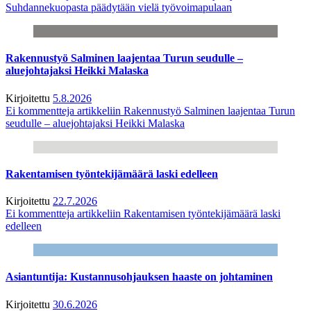
Suhdannekuopasta päädytään vielä työvoimapulaan
Rakennustyö Salminen laajentaa Turun seudulle –
aluejohtajaksi Heikki Malaska
Kirjoitettu
5.8.2026
Ei kommentteja
artikkeliin Rakennustyö Salminen laajentaa Turun
seudulle – aluejohtajaksi Heikki Malaska
Rakentamisen työntekijämäärä laski edelleen
Kirjoitettu
22.7.2026
Ei kommentteja
artikkeliin Rakentamisen työntekijämäärä laski
edelleen
Asiantuntija: Kustannusohjauksen haaste on johtaminen
Kirjoitettu
30.6.2026