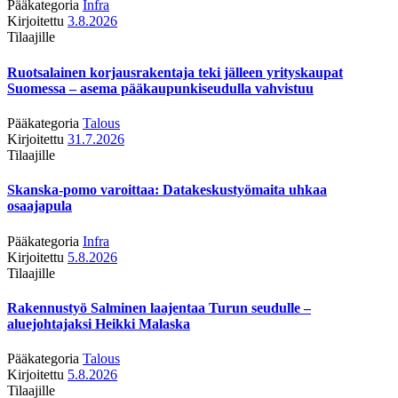
Pääkategoria
Infra
Kirjoitettu
3.8.2026
Tilaajille
Ruotsalainen korjausrakentaja teki jälleen yrityskaupat
Suomessa – asema pääkaupunkiseudulla vahvistuu
Pääkategoria
Talous
Kirjoitettu
31.7.2026
Tilaajille
Skanska-pomo varoittaa: Datakeskustyömaita uhkaa
osaajapula
Pääkategoria
Infra
Kirjoitettu
5.8.2026
Tilaajille
Rakennustyö Salminen laajentaa Turun seudulle –
aluejohtajaksi Heikki Malaska
Pääkategoria
Talous
Kirjoitettu
5.8.2026
Tilaajille