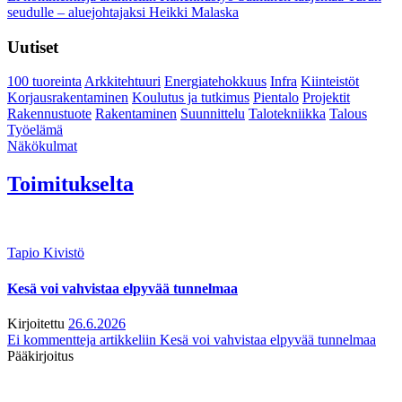
seudulle – aluejohtajaksi Heikki Malaska
Uutiset
100 tuoreinta
Arkkitehtuuri
Energiatehokkuus
Infra
Kiinteistöt
Korjausrakentaminen
Koulutus ja tutkimus
Pientalo
Projektit
Rakennustuote
Rakentaminen
Suunnittelu
Talotekniikka
Talous
Työelämä
Näkökulmat
Toimitukselta
Tapio Kivistö
Kesä voi vahvistaa elpyvää tunnelmaa
Kirjoitettu
26.6.2026
Ei kommentteja
artikkeliin Kesä voi vahvistaa elpyvää tunnelmaa
Pääkirjoitus