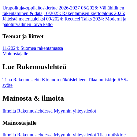
Urapolkuja-oppilaitoskiertue 2026-2027
05/2026: Vähähiilinen
rakentaminen & data
10/2025: Rakentamisen kiertotalous 2025:
Jätteistä materiaaleiksi
09/2024: Recticel Talks 2024: Moderni ja
paloturvallinen loiva katto
Teemat ja liitteet
11/2024: Suomea rakentamassa
Mainostajalle
Lue Rakennuslehteä
Tilaa Rakennuslehti
Kirjaudu näköislehteen
Tilaa uutiskirje
RSS-
syöte
Mainosta & ilmoita
Ilmoita Rakennuslehdessä
Myynnin yhteystiedot
Mainostajalle
Ilmoita Rakennuslehdessä
Myynnin yhteystiedot
Tilaa uutiskirje