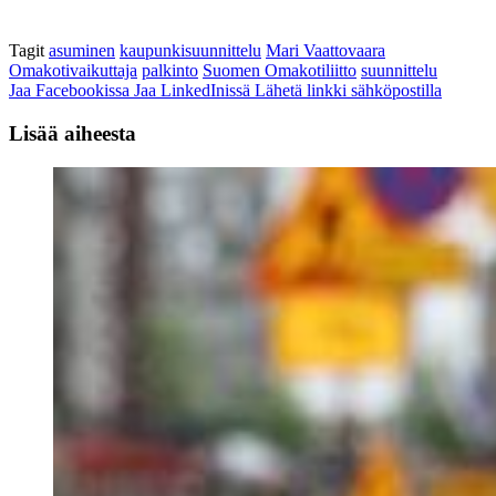
Tagit
asuminen
kaupunkisuunnittelu
Mari Vaattovaara
Omakotivaikuttaja
palkinto
Suomen Omakotiliitto
suunnittelu
Jaa Facebookissa
Jaa LinkedInissä
Lähetä linkki sähköpostilla
Lisää aiheesta