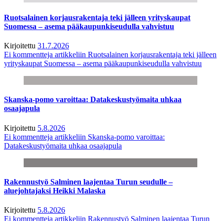
Ruotsalainen korjausrakentaja teki jälleen yrityskaupat
Suomessa – asema pääkaupunkiseudulla vahvistuu
Kirjoitettu
31.7.2026
Ei kommentteja
artikkeliin Ruotsalainen korjausrakentaja teki jälleen
yrityskaupat Suomessa – asema pääkaupunkiseudulla vahvistuu
Skanska-pomo varoittaa: Datakeskustyömaita uhkaa
osaajapula
Kirjoitettu
5.8.2026
Ei kommentteja
artikkeliin Skanska-pomo varoittaa:
Datakeskustyömaita uhkaa osaajapula
Rakennustyö Salminen laajentaa Turun seudulle –
aluejohtajaksi Heikki Malaska
Kirjoitettu
5.8.2026
Ei kommentteja
artikkeliin Rakennustyö Salminen laajentaa Turun