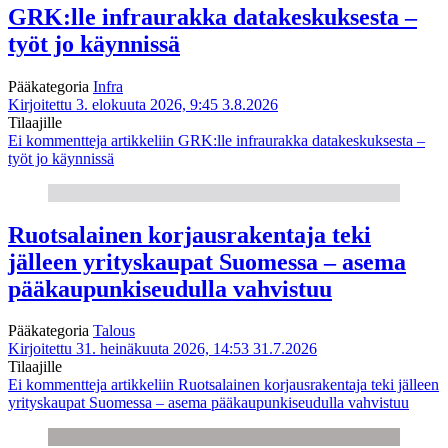
GRK:lle infraurakka datakeskuksesta –
työt jo käynnissä
Pääkategoria
Infra
Kirjoitettu 3. elokuuta 2026, 9:45
3.8.2026
Tilaajille
Ei kommentteja
artikkeliin GRK:lle infraurakka datakeskuksesta –
työt jo käynnissä
Ruotsalainen korjausrakentaja teki
jälleen yrityskaupat Suomessa – asema
pääkaupunkiseudulla vahvistuu
Pääkategoria
Talous
Kirjoitettu 31. heinäkuuta 2026, 14:53
31.7.2026
Tilaajille
Ei kommentteja
artikkeliin Ruotsalainen korjausrakentaja teki jälleen
yrityskaupat Suomessa – asema pääkaupunkiseudulla vahvistuu