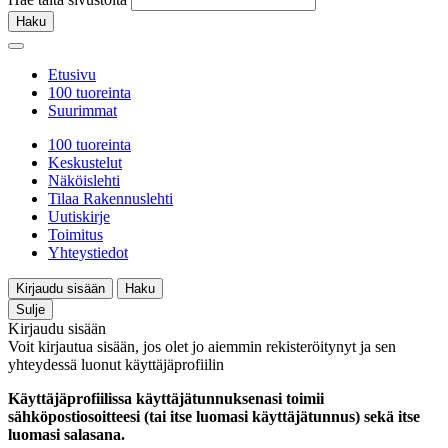
Haku
Etusivu
100 tuoreinta
Suurimmat
100 tuoreinta
Keskustelut
Näköislehti
Tilaa Rakennuslehti
Uutiskirje
Toimitus
Yhteystiedot
Kirjaudu sisään
Haku
Sulje
Kirjaudu sisään
Voit kirjautua sisään, jos olet jo aiemmin rekisteröitynyt ja sen
yhteydessä luonut käyttäjäprofiilin
Käyttäjäprofiilissa käyttäjätunnuksenasi toimii
sähköpostiosoitteesi (tai itse luomasi käyttäjätunnus) sekä itse
luomasi salasana.