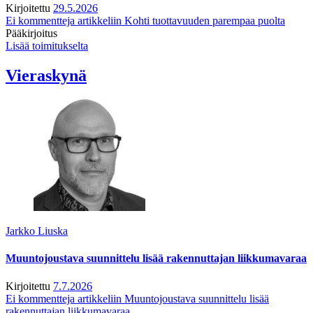
Kirjoitettu
29.5.2026
Ei kommentteja
artikkeliin Kohti tuottavuuden parempaa puolta
Pääkirjoitus
Lisää toimitukselta
Vieraskynä
Jarkko Liuska
Muuntojoustava suunnittelu lisää rakennuttajan liikkumavaraa
Kirjoitettu
7.7.2026
Ei kommentteja
artikkeliin Muuntojoustava suunnittelu lisää
rakennuttajan liikkumavaraa