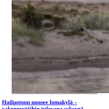
Hailuotoon nousee lomakylä –
rakennustöihin tulevana syksynä