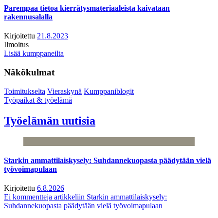
Parempaa tietoa kierrätysmateriaaleista kaivataan
rakennusalalla
Kirjoitettu
21.8.2023
Ilmoitus
Lisää kumppaneilta
Näkökulmat
Toimitukselta
Vieraskynä
Kumppaniblogit
Työpaikat & työelämä
Työelämän uutisia
Starkin ammattilaiskysely: Suhdannekuopasta päädytään vielä
työvoimapulaan
Kirjoitettu
6.8.2026
Ei kommentteja
artikkeliin Starkin ammattilaiskysely:
Suhdannekuopasta päädytään vielä työvoimapulaan