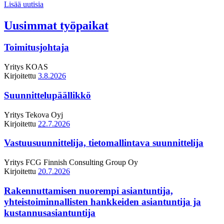
Lisää uutisia
Uusimmat työpaikat
Toimitusjohtaja
Yritys
KOAS
Kirjoitettu
3.8.2026
Suunnittelupäällikkö
Yritys
Tekova Oyj
Kirjoitettu
22.7.2026
Vastuusuunnittelija, tietomallintava suunnittelija
Yritys
FCG Finnish Consulting Group Oy
Kirjoitettu
20.7.2026
Rakennuttamisen nuorempi asiantuntija,
yhteistoiminnallisten hankkeiden asiantuntija ja
kustannusasiantuntija