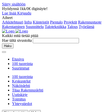
Siirry sisältöön
Hyödynnä 1kk/0€ diginäyte!
Lue lisää
Kirjaudu
Aiheet
Arkkitehtuuri
Infra
Kiinteistöt
Pientalo
Projektit
Rakennustuote
Rakentaminen
Suunnittelu
Talotekniikka
Talous
Työelämä
Kaikki mitä tietää pitää
Hae tältä sivustolta
Haku
Etusivu
100 tuoreinta
Suurimmat
100 tuoreinta
Keskustelut
Näköislehti
Tilaa Rakennuslehti
Uutiskirje
Toimitus
Yhteystiedot