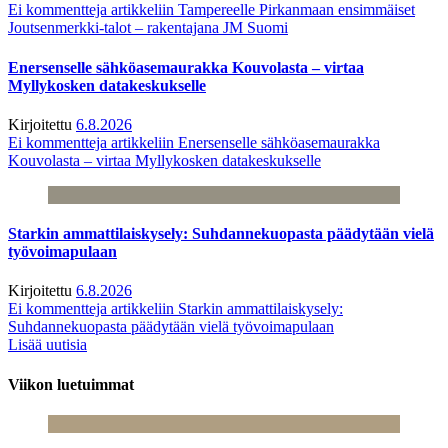
Ei kommentteja
artikkeliin Tampereelle Pirkanmaan ensimmäiset
Joutsenmerkki-talot – rakentajana JM Suomi
Enersenselle sähköasemaurakka Kouvolasta – virtaa
Myllykosken datakeskukselle
Kirjoitettu
6.8.2026
Ei kommentteja
artikkeliin Enersenselle sähköasemaurakka
Kouvolasta – virtaa Myllykosken datakeskukselle
Starkin ammattilaiskysely: Suhdannekuopasta päädytään vielä
työvoimapulaan
Kirjoitettu
6.8.2026
Ei kommentteja
artikkeliin Starkin ammattilaiskysely:
Suhdannekuopasta päädytään vielä työvoimapulaan
Lisää uutisia
Viikon luetuimmat