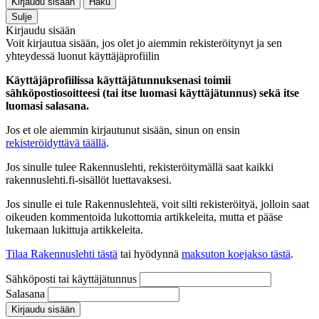
Kirjaudu sisään
Haku
Sulje
Kirjaudu sisään
Voit kirjautua sisään, jos olet jo aiemmin rekisteröitynyt ja sen
yhteydessä luonut käyttäjäprofiilin
Käyttäjäprofiilissa käyttäjätunnuksenasi toimii
sähköpostiosoitteesi (tai itse luomasi käyttäjätunnus) sekä itse
luomasi salasana.
Jos et ole aiemmin kirjautunut sisään, sinun on ensin
rekisteröidyttävä täällä
.
Jos sinulle tulee Rakennuslehti, rekisteröitymällä saat kaikki
rakennuslehti.fi-sisällöt luettavaksesi.
Jos sinulle ei tule Rakennuslehteä, voit silti rekisteröityä, jolloin saat
oikeuden kommentoida lukottomia artikkeleita, mutta et pääse
lukemaan lukittuja artikkeleita.
Tilaa Rakennuslehti tästä
tai hyödynnä
maksuton koejakso tästä
.
Sähköposti tai käyttäjätunnus
Salasana
Kirjaudu sisään