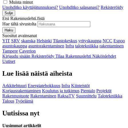
Muista minut
Unohditko käyttäjätunnuksesi?
Unohditko salasanasi?
Rekisteröidy
Sulje
Etsi Rakennuslehti.fistä
Hae tältä sivustolta
Haku
Suositut avainsanat
YIT
SRV
skanska
Helsinki
Tilastokeskus
yrityskauppa
NCC
Espoo
asuntokauppa
asuntorakentaminen
Infra
talotekniikka
rakentaminen
Tampere
Caverion
Kirjaudu sisään
Rekisteröidy
Tilaa Rakennuslehti
Näköislehdet
Uutiset
Lue lisää näistä aiheista
Arkkitehtuuri
Energiatehokkuus
Infra
Kiinteistöt
Korjausrakentaminen
Koulutus ja tutkimus
Pientalo
Projektit
Rakennustuote
Rakentaminen
RaksaTV
Suunnittelu
Talotekniikka
Talous
Työelämä
Uutisissa nyt
Uusimmat artikkelit