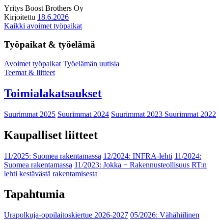
Yritys
Boost Brothers Oy
Kirjoitettu
18.6.2026
Kaikki avoimet työpaikat
Työpaikat & työelämä
Avoimet työpaikat
Työelämän uutisia
Teemat & liitteet
Toimialakatsaukset
Suurimmat 2025
Suurimmat 2024
Suurimmat 2023
Suurimmat 2022
Kaupalliset liitteet
11/2025: Suomea rakentamassa
12/2024: INFRA-lehti
11/2024:
Suomea rakentamassa
11/2023: Jokka − Rakennusteollisuus RT:n
lehti kestävästä rakentamisesta
Tapahtumia
Urapolkuja-oppilaitoskiertue 2026-2027
05/2026: Vähähiilinen