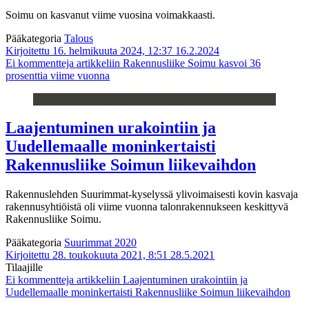
Soimu on kasvanut viime vuosina voimakkaasti.
Pääkategoria
Talous
Kirjoitettu 16. helmikuuta 2024, 12:37
16.2.2024
Ei kommentteja
artikkeliin Rakennusliike Soimu kasvoi 36
prosenttia viime vuonna
Laajentuminen urakointiin ja
Uudellemaalle moninkertaisti
Rakennusliike Soimun liikevaihdon
Rakennuslehden Suurimmat-kyselyssä ylivoimaisesti kovin kasvaja
rakennusyhtiöistä oli viime vuonna talonrakennukseen keskittyvä
Rakennusliike Soimu.
Pääkategoria
Suurimmat 2020
Kirjoitettu 28. toukokuuta 2021, 8:51
28.5.2021
Tilaajille
Ei kommentteja
artikkeliin Laajentuminen urakointiin ja
Uudellemaalle moninkertaisti Rakennusliike Soimun liikevaihdon