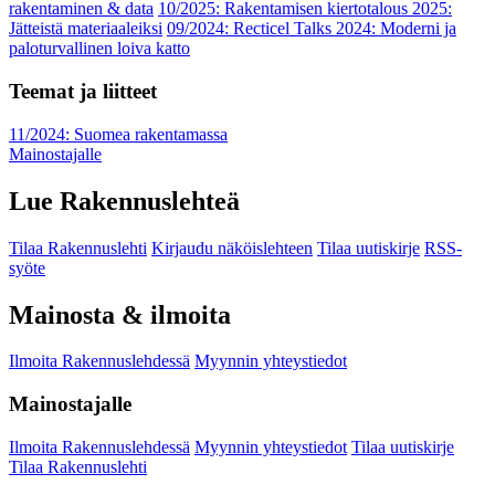
rakentaminen & data
10/2025: Rakentamisen kiertotalous 2025:
Jätteistä materiaaleiksi
09/2024: Recticel Talks 2024: Moderni ja
paloturvallinen loiva katto
Teemat ja liitteet
11/2024: Suomea rakentamassa
Mainostajalle
Lue Rakennuslehteä
Tilaa Rakennuslehti
Kirjaudu näköislehteen
Tilaa uutiskirje
RSS-
syöte
Mainosta & ilmoita
Ilmoita Rakennuslehdessä
Myynnin yhteystiedot
Mainostajalle
Ilmoita Rakennuslehdessä
Myynnin yhteystiedot
Tilaa uutiskirje
Tilaa Rakennuslehti