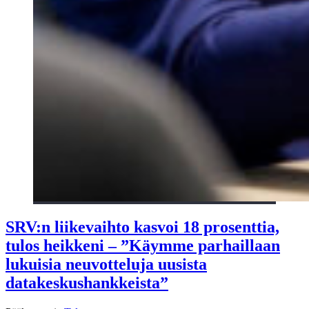
SRV:n liikevaihto kasvoi 18 prosenttia,
tulos heikkeni – ”Käymme parhaillaan
lukuisia neuvotteluja uusista
datakeskushankkeista”