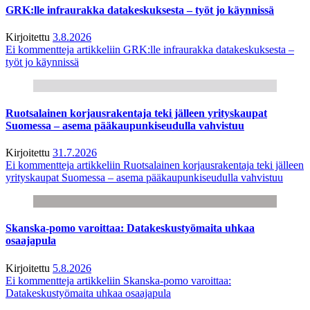
GRK:lle infraurakka datakeskuksesta – työt jo käynnissä
Kirjoitettu
3.8.2026
Ei kommentteja
artikkeliin GRK:lle infraurakka datakeskuksesta –
työt jo käynnissä
Ruotsalainen korjausrakentaja teki jälleen yrityskaupat
Suomessa – asema pääkaupunkiseudulla vahvistuu
Kirjoitettu
31.7.2026
Ei kommentteja
artikkeliin Ruotsalainen korjausrakentaja teki jälleen
yrityskaupat Suomessa – asema pääkaupunkiseudulla vahvistuu
Skanska-pomo varoittaa: Datakeskustyömaita uhkaa
osaajapula
Kirjoitettu
5.8.2026
Ei kommentteja
artikkeliin Skanska-pomo varoittaa:
Datakeskustyömaita uhkaa osaajapula