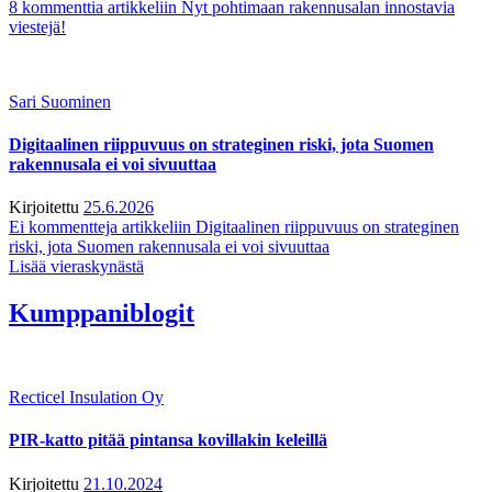
8 kommenttia
artikkeliin Nyt pohtimaan rakennusalan innostavia
viestejä!
Sari Suominen
Digitaalinen riippuvuus on strateginen riski, jota Suomen
rakennusala ei voi sivuuttaa
Kirjoitettu
25.6.2026
Ei kommentteja
artikkeliin Digitaalinen riippuvuus on strateginen
riski, jota Suomen rakennusala ei voi sivuuttaa
Lisää vieraskynästä
Kumppaniblogit
Recticel Insulation Oy
PIR-katto pitää pintansa kovillakin keleillä
Kirjoitettu
21.10.2024