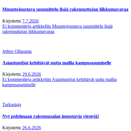
Muuntojoustava suunnittelu lisää rakennuttajan liikkumavaraa
Kirjoitettu
7.7.2026
Ei kommentteja
artikkeliin Muuntojoustava suunnittelu lisää
rakennuttajan liikkumavaraa
Jethro Ollaranta
Asiantuntijat kehittävät uutta mallia kampusasumiselle
Kirjoitettu
29.6.2026
Ei kommentteja
artikkeliin Asiantuntijat kehittävät uutta mallia
kampusasumiselle
Tarkastaja
Nyt pohtimaan rakennusalan innostavia viestejä!
Kirjoitettu
26.6.2026