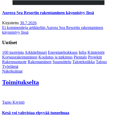
Aurora Sea Resortin rakentaminen käynnistyy Iissä
Kirjoitettu
30.7.2026
Ei kommentteja
artikkeliin Aurora Sea Resortin rakentaminen
käynnistyy Iissä
Uutiset
100 tuoreinta
Arkkitehtuuri
Energiatehokkuus
Infra
Kiinteistöt
Korjausrakentaminen
Koulutus ja tutkimus
Pientalo
Projektit
Rakennustuote
Rakentaminen
Suunnittelu
Talotekniikka
Talous
Työelämä
Näkökulmat
Toimitukselta
Tapio Kivistö
Kesä voi vahvistaa elpyvää tunnelmaa