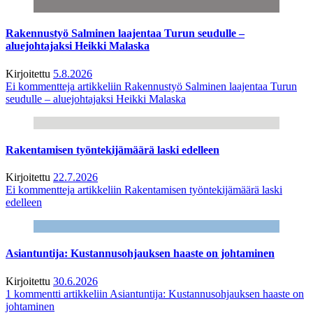
Rakennustyö Salminen laajentaa Turun seudulle –
aluejohtajaksi Heikki Malaska
Kirjoitettu
5.8.2026
Ei kommentteja
artikkeliin Rakennustyö Salminen laajentaa Turun
seudulle – aluejohtajaksi Heikki Malaska
Rakentamisen työntekijämäärä laski edelleen
Kirjoitettu
22.7.2026
Ei kommentteja
artikkeliin Rakentamisen työntekijämäärä laski
edelleen
Asiantuntija: Kustannusohjauksen haaste on johtaminen
Kirjoitettu
30.6.2026
1 kommentti
artikkeliin Asiantuntija: Kustannusohjauksen haaste on
johtaminen