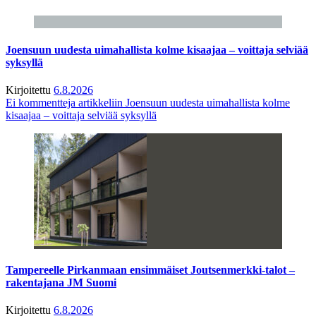
Joensuun uudesta uimahallista kolme kisaajaa – voittaja selviää
syksyllä
Kirjoitettu
6.8.2026
Ei kommentteja
artikkeliin Joensuun uudesta uimahallista kolme
kisaajaa – voittaja selviää syksyllä
Tampereelle Pirkanmaan ensimmäiset Joutsenmerkki-talot –
rakentajana JM Suomi
Kirjoitettu
6.8.2026