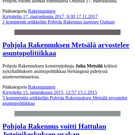
Pohjois-Suomi aloittaa toimintansa Oulussa 27. marraskuuta.
Pääkategoria
Rakentaminen
Kirjoitettu 17. marraskuuta 2017, 9:30
17.11.2017
1 kommentti
artikkeliin Pohjola Rakennus laajenee Ouluun
Pohjola Rakennuksen Metsälä arvostelee
asuntopolitiikkaa
Pohjola Rakennuksen konsernijohtaja
Juha Metsälä
kritisoi
nykyhallituksen asuntopolitiikkaa Helsingissä pidetyssä
asuntoseminaarissa.
Pääkategoria
Rakentaminen
Kirjoitettu 15. tammikuuta 2015, 12:57
15.1.2015
5 kommenttia
artikkeliin Pohjola Rakennuksen Metsälä arvostelee
asuntopolitiikkaa
Pohjola Rakennus voitti Hattulan
Juteinikeskuksen urakan