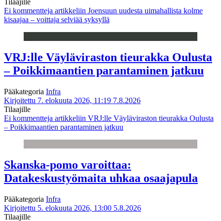
Tilaajille
Ei kommentteja
artikkeliin Joensuun uudesta uimahallista kolme
kisaajaa – voittaja selviää syksyllä
VRJ:lle Väyläviraston tieurakka Oulusta
– Poikkimaantien parantaminen jatkuu
Pääkategoria
Infra
Kirjoitettu 7. elokuuta 2026, 11:19
7.8.2026
Tilaajille
Ei kommentteja
artikkeliin VRJ:lle Väyläviraston tieurakka Oulusta
– Poikkimaantien parantaminen jatkuu
Skanska-pomo varoittaa:
Datakeskustyömaita uhkaa osaajapula
Pääkategoria
Infra
Kirjoitettu 5. elokuuta 2026, 13:00
5.8.2026
Tilaajille