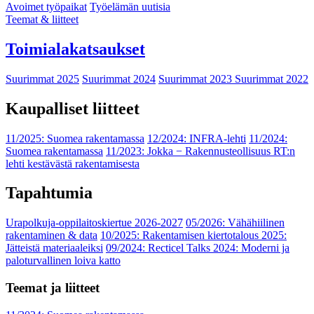
Avoimet työpaikat
Työelämän uutisia
Teemat & liitteet
Toimialakatsaukset
Suurimmat 2025
Suurimmat 2024
Suurimmat 2023
Suurimmat 2022
Kaupalliset liitteet
11/2025: Suomea rakentamassa
12/2024: INFRA-lehti
11/2024:
Suomea rakentamassa
11/2023: Jokka − Rakennusteollisuus RT:n
lehti kestävästä rakentamisesta
Tapahtumia
Urapolkuja-oppilaitoskiertue 2026-2027
05/2026: Vähähiilinen
rakentaminen & data
10/2025: Rakentamisen kiertotalous 2025:
Jätteistä materiaaleiksi
09/2024: Recticel Talks 2024: Moderni ja
paloturvallinen loiva katto
Teemat ja liitteet