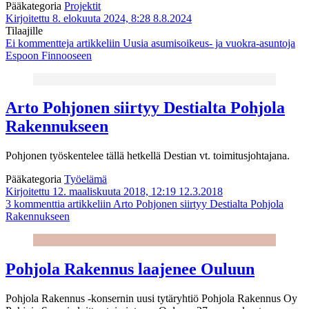
Pääkategoria
Projektit
Kirjoitettu 8. elokuuta 2024, 8:28
8.8.2024
Tilaajille
Ei kommentteja
artikkeliin Uusia asumisoikeus- ja vuokra-asuntoja
Espoon Finnooseen
Arto Pohjonen siirtyy Destialta Pohjola
Rakennukseen
Pohjonen työskentelee tällä hetkellä Destian vt. toimitusjohtajana.
Pääkategoria
Työelämä
Kirjoitettu 12. maaliskuuta 2018, 12:19
12.3.2018
3 kommenttia
artikkeliin Arto Pohjonen siirtyy Destialta Pohjola
Rakennukseen
Pohjola Rakennus laajenee Ouluun
Pohjola Rakennus -konsernin uusi tytäryhtiö Pohjola Rakennus Oy