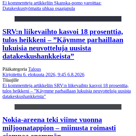
Ei kommentteja
artikkeliin Skanska-pomo varoittaa:
Datakeskustyömaita uhkaa osaajapula
SRV:n liikevaihto kasvoi 18 prosenttia,
tulos heikkeni – ”Käymme parhaillaan
lukuisia neuvotteluja uusista
datakeskushankkeista”
Pääkategoria
Talous
Kirjoitettu 6. elokuuta 2026, 9:45
6.8.2026
Tilaajille
Ei kommentteja
artikkeliin SRV:n liikevaihto kasvoi 18 prosenttia,
tulos heikkeni – ”Käymme parhaillaan lukuisia neuvotteluja uusista
datakeskushankkeista”
Nokia-areena teki viime vuonna
miljoonatappion – miinusta roimasti
aiempaa enemmän