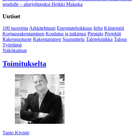
seudulle – aluejohtajaksi Heikki Malaska
Uutiset
100 tuoreinta
Arkkitehtuuri
Energiatehokkuus
Infra
Kiinteistöt
Korjausrakentaminen
Koulutus ja tutkimus
Pientalo
Projektit
Rakennustuote
Rakentaminen
Suunnittelu
Talotekniikka
Talous
Työelämä
Näkökulmat
Toimitukselta
Tapio Kivistö