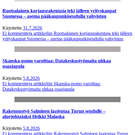
Ruotsalainen korjausrakentaja teki jälleen yrityskaupat
Suomessa – asema pääkaupunkiseudulla vahvistuu
Kirjoitettu
31.7.2026
Ei kommentteja
artikkeliin Ruotsalainen korjausrakentaja teki jälleen
yrityskaupat Suomessa – asema pääkaupunkiseudulla vahvistuu
Skanska-pomo varoittaa: Datakeskustyömaita uhkaa
osaajapula
Kirjoitettu
5.8.2026
Ei kommentteja
artikkeliin Skanska-pomo varoittaa:
Datakeskustyömaita uhkaa osaajapula
Rakennustyö Salminen laajentaa Turun seudulle –
aluejohtajaksi Heikki Malaska
Kirjoitettu
5.8.2026
Ei kommentteja
artikkeliin Rakennustyö Salminen laajentaa Turun