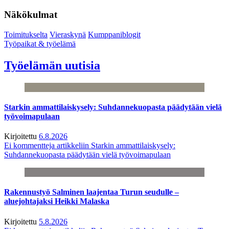
Näkökulmat
Toimitukselta
Vieraskynä
Kumppaniblogit
Työpaikat & työelämä
Työelämän uutisia
Starkin ammattilaiskysely: Suhdannekuopasta päädytään vielä
työvoimapulaan
Kirjoitettu
6.8.2026
Ei kommentteja
artikkeliin Starkin ammattilaiskysely:
Suhdannekuopasta päädytään vielä työvoimapulaan
Rakennustyö Salminen laajentaa Turun seudulle –
aluejohtajaksi Heikki Malaska
Kirjoitettu
5.8.2026