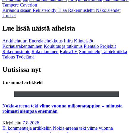
Tampere
Caverion
Kirjaudu sisään
Rekisteröidy
Tilaa Rakennuslehti
Näköislehdet
Uutiset
Lue lisää näistä aiheista
Arkkitehtuuri
Energiatehokkuus
Infra
Kiinteistöt
Korjausrakentaminen
Koulutus ja tutkimus
Pientalo
Projektit
Rakennustuote
Rakentaminen
RaksaTV
Suunnittelu
Talotekniikka
Talous
Työelämä
Uutisissa nyt
Uusimmat artikkelit
Nokia-areena teki viime vuonna miljoonatappion – miinusta
roimasti aiempaa enemmän
Kirjoitettu
7.8.2026
Ei kommentteja
artikkeliin Nokia-areena teki viime vuonna