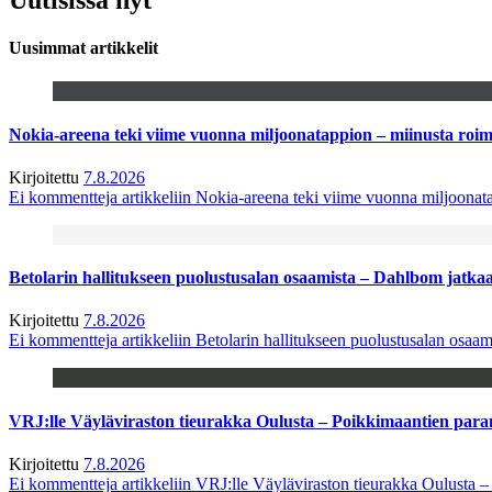
Uusimmat artikkelit
Nokia-areena teki viime vuonna miljoonatappion – miinusta ro
Kirjoitettu
7.8.2026
Ei kommentteja
artikkeliin Nokia-areena teki viime vuonna miljoona
Betolarin hallitukseen puolustusalan osaamista – Dahlbom jatk
Kirjoitettu
7.8.2026
Ei kommentteja
artikkeliin Betolarin hallitukseen puolustusalan osa
VRJ:lle Väyläviraston tieurakka Oulusta – Poikkimaantien par
Kirjoitettu
7.8.2026
Ei kommentteja
artikkeliin VRJ:lle Väyläviraston tieurakka Oulusta 