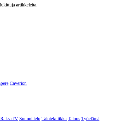
ukittuja artikkeleita.
pere
Caverion
RaksaTV
Suunnittelu
Talotekniikka
Talous
Työelämä