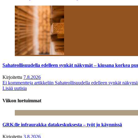
Sahateollisuudella edelleen synkät näkymät – kiusana korkea pu
Kirjoitettu
7.8.2026
Ei kommentteja
artikkeliin Sahateollisuudella edelleen synkät näkym
Lisää uutisia
Viikon luetuimmat
GRK:lle infraurakka datakeskuksesta – työt jo käynnissä
Kirjoitettu
3.8.2026