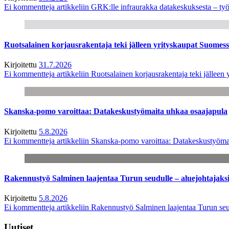
Ei kommentteja
artikkeliin GRK:lle infraurakka datakeskuksesta – työ
Ruotsalainen korjausrakentaja teki jälleen yrityskaupat Suome
Kirjoitettu
31.7.2026
Ei kommentteja
artikkeliin Ruotsalainen korjausrakentaja teki jälle
Skanska-pomo varoittaa: Datakeskustyömaita uhkaa osaajapula
Kirjoitettu
5.8.2026
Ei kommentteja
artikkeliin Skanska-pomo varoittaa: Datakeskustyöma
Rakennustyö Salminen laajentaa Turun seudulle – aluejohtajaks
Kirjoitettu
5.8.2026
Ei kommentteja
artikkeliin Rakennustyö Salminen laajentaa Turun seu
Uutiset