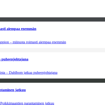
imasti aiempaa enemmän
tappion – miinusta roimasti aiempaa enemmän
aa puheenjohtajana
amista – Dahlbom jatkaa puheenjohtajana
antaminen jatkuu
– Poikkimaantien parantaminen jatkuu