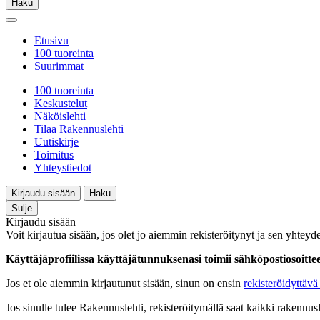
Haku
Etusivu
100 tuoreinta
Suurimmat
100 tuoreinta
Keskustelut
Näköislehti
Tilaa Rakennuslehti
Uutiskirje
Toimitus
Yhteystiedot
Kirjaudu sisään
Haku
Sulje
Kirjaudu sisään
Voit kirjautua sisään, jos olet jo aiemmin rekisteröitynyt ja sen yhteyde
Käyttäjäprofiilissa käyttäjätunnuksenasi toimii sähköpostiosoittees
Jos et ole aiemmin kirjautunut sisään, sinun on ensin
rekisteröidyttävä 
Jos sinulle tulee Rakennuslehti, rekisteröitymällä saat kaikki rakennusle