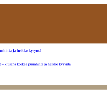
unhinta ja heikko kysyntä
ät – kiusana korkea puunhinta ja heikko kysyntä