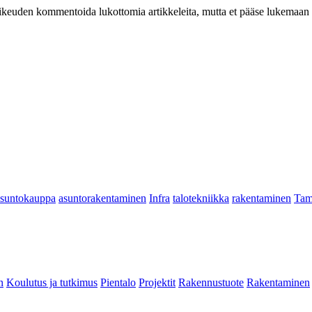
at oikeuden kommentoida lukottomia artikkeleita, mutta et pääse lukemaan l
asuntokauppa
asuntorakentaminen
Infra
talotekniikka
rakentaminen
Tam
n
Koulutus ja tutkimus
Pientalo
Projektit
Rakennustuote
Rakentaminen