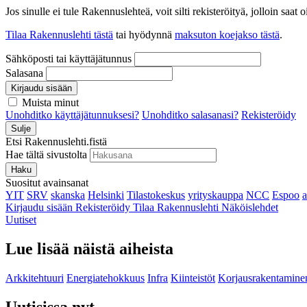
Jos sinulle ei tule Rakennuslehteä, voit silti rekisteröityä, jolloin sa
Tilaa Rakennuslehti tästä
tai hyödynnä
maksuton koejakso tästä
.
Sähköposti tai käyttäjätunnus
Salasana
Kirjaudu sisään
Muista minut
Unohditko käyttäjätunnuksesi?
Unohditko salasanasi?
Rekisteröidy
Sulje
Etsi Rakennuslehti.fistä
Hae tältä sivustolta
Haku
Suositut avainsanat
YIT
SRV
skanska
Helsinki
Tilastokeskus
yrityskauppa
NCC
Espoo
Kirjaudu sisään
Rekisteröidy
Tilaa Rakennuslehti
Näköislehdet
Uutiset
Lue lisää näistä aiheista
Arkkitehtuuri
Energiatehokkuus
Infra
Kiinteistöt
Korjausrakentamine
Uutisissa nyt