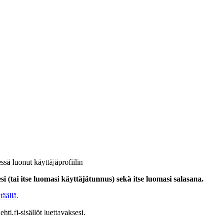
ssä luonut käyttäjäprofiilin
i (tai itse luomasi käyttäjätunnus) sekä itse luomasi salasana.
täällä
.
hti.fi-sisällöt luettavaksesi.