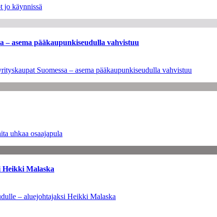
t jo käynnissä
ssa – asema pääkaupunkiseudulla vahvistuu
en yrityskaupat Suomessa – asema pääkaupunkiseudulla vahvistuu
ita uhkaa osaajapula
i Heikki Malaska
dulle – aluejohtajaksi Heikki Malaska