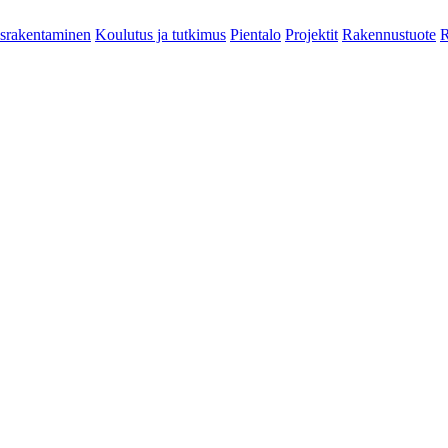
srakentaminen
Koulutus ja tutkimus
Pientalo
Projektit
Rakennustuote
R