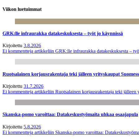
Viikon luetuimmat
GRK:lle infraurakka datakeskuksesta – työt jo käynnissä
Kirjoitettu
3.8.2026
Ei kommentteja
artikkeliin GRK:lle infraurakka datakeskuksesta – työ
Ruotsalainen korjausrakentaja teki jälleen yrityskaupat Suome
Kirjoitettu
31.7.2026
Ei kommentteja
artikkeliin Ruotsalainen korjausrakentaja teki jälle
Skanska-pomo varoittaa: Datakeskustyömaita uhkaa osaajapula
Kirjoitettu
5.8.2026
Ei kommentteja
artikkeliin Skanska-pomo varoittaa: Datakeskustyöma