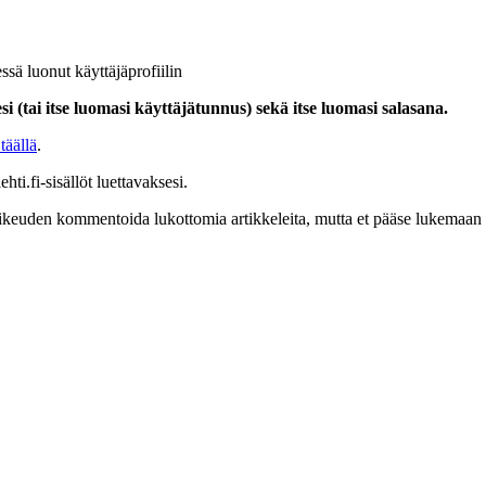
ssä luonut käyttäjäprofiilin
i (tai itse luomasi käyttäjätunnus) sekä itse luomasi salasana.
täällä
.
hti.fi-sisällöt luettavaksesi.
at oikeuden kommentoida lukottomia artikkeleita, mutta et pääse lukemaan l