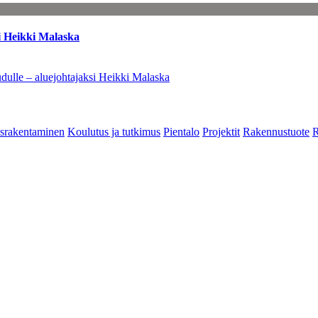
i Heikki Malaska
dulle – aluejohtajaksi Heikki Malaska
srakentaminen
Koulutus ja tutkimus
Pientalo
Projektit
Rakennustuote
R