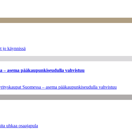
t jo käynnissä
ssa – asema pääkaupunkiseudulla vahvistuu
en yrityskaupat Suomessa – asema pääkaupunkiseudulla vahvistuu
ita uhkaa osaajapula