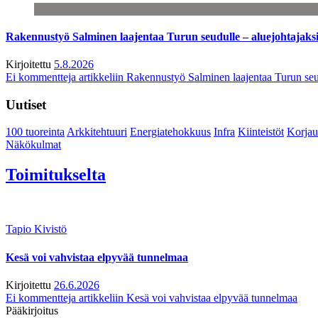
Rakennustyö Salminen laajentaa Turun seudulle – aluejohtajaks
Kirjoitettu
5.8.2026
Ei kommentteja
artikkeliin Rakennustyö Salminen laajentaa Turun seu
Uutiset
100 tuoreinta
Arkkitehtuuri
Energiatehokkuus
Infra
Kiinteistöt
Korjau
Näkökulmat
Toimitukselta
Tapio Kivistö
Kesä voi vahvistaa elpyvää tunnelmaa
Kirjoitettu
26.6.2026
Ei kommentteja
artikkeliin Kesä voi vahvistaa elpyvää tunnelmaa
Pääkirjoitus