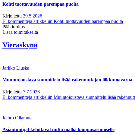
Kohti tuottavuuden parempaa puolta
Kirjoitettu
29.5.2026
Ei kommentteja
artikkeliin Kohti tuottavuuden parempaa puolta
Pääkirjoitus
Lisää toimitukselta
Vieraskynä
Jarkko Liuska
Muuntojoustava suunnittelu lisää rakennuttajan liikkumavaraa
Kirjoitettu
7.7.2026
Ei kommentteja
artikkeliin Muuntojoustava suunnittelu lisää rakennut
Jethro Ollaranta
Asiantuntijat kehittävät uutta mallia kampusasumiselle