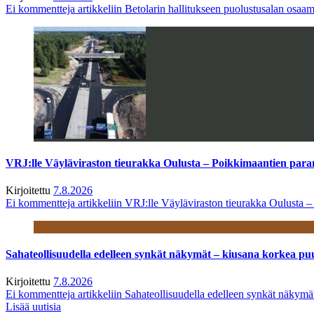
Ei kommentteja
artikkeliin Betolarin hallitukseen puolustusalan osa
VRJ:lle Väyläviraston tieurakka Oulusta – Poikkimaantien par
Kirjoitettu
7.8.2026
Ei kommentteja
artikkeliin VRJ:lle Väyläviraston tieurakka Oulusta 
Sahateollisuudella edelleen synkät näkymät – kiusana korkea pu
Kirjoitettu
7.8.2026
Ei kommentteja
artikkeliin Sahateollisuudella edelleen synkät näkym
Lisää uutisia