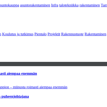
asuntokauppa
asuntorakentaminen
Infra
talotekniikka
rakentaminen
Tam
n
Koulutus ja tutkimus
Pientalo
Projektit
Rakennustuote
Rakentaminen
imasti aiempaa enemmän
tappion – miinusta roimasti aiempaa enemmän
aa puheenjohtajana