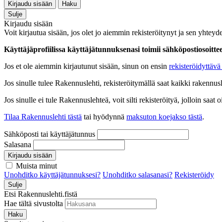
Kirjaudu sisään
Haku
Sulje
Kirjaudu sisään
Voit kirjautua sisään, jos olet jo aiemmin rekisteröitynyt ja sen yhteyde
Käyttäjäprofiilissa käyttäjätunnuksenasi toimii sähköpostiosoittees
Jos et ole aiemmin kirjautunut sisään, sinun on ensin
rekisteröidyttävä 
Jos sinulle tulee Rakennuslehti, rekisteröitymällä saat kaikki rakennusle
Jos sinulle ei tule Rakennuslehteä, voit silti rekisteröityä, jolloin sa
Tilaa Rakennuslehti tästä
tai hyödynnä
maksuton koejakso tästä
.
Sähköposti tai käyttäjätunnus
Salasana
Kirjaudu sisään
Muista minut
Unohditko käyttäjätunnuksesi?
Unohditko salasanasi?
Rekisteröidy
Sulje
Etsi Rakennuslehti.fistä
Hae tältä sivustolta
Haku