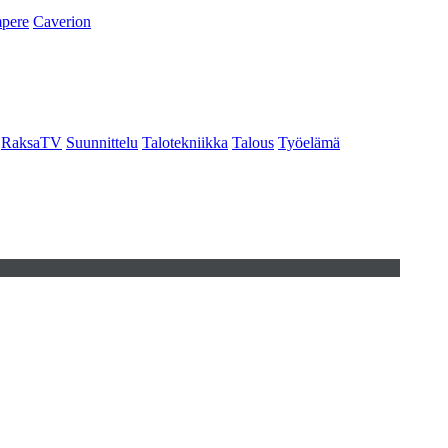
pere
Caverion
RaksaTV
Suunnittelu
Talotekniikka
Talous
Työelämä