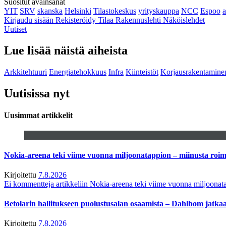
Suositut avainsanat
YIT
SRV
skanska
Helsinki
Tilastokeskus
yrityskauppa
NCC
Espoo
Kirjaudu sisään
Rekisteröidy
Tilaa Rakennuslehti
Näköislehdet
Uutiset
Lue lisää näistä aiheista
Arkkitehtuuri
Energiatehokkuus
Infra
Kiinteistöt
Korjausrakentamine
Uutisissa nyt
Uusimmat artikkelit
Nokia-areena teki viime vuonna miljoonatappion – miinusta ro
Kirjoitettu
7.8.2026
Ei kommentteja
artikkeliin Nokia-areena teki viime vuonna miljoona
Betolarin hallitukseen puolustusalan osaamista – Dahlbom jatk
Kirjoitettu
7.8.2026