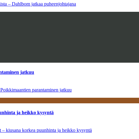
amista – Dahlbom jatkaa puheenjohtajana
antaminen jatkuu
– Poikkimaantien parantaminen jatkuu
unhinta ja heikko kysyntä
ät – kiusana korkea puunhinta ja heikko kysyntä