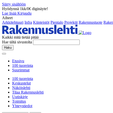
Siirry sisältöön
Hyödynnä 1kk/0€ diginäyte!
Lue lisää
Kirjaudu
Aiheet
Arkkitehtuuri
Infra
Kiinteistöt
Pientalo
Projektit
Rakennustuote
Raken
Kaikki mitä tietää pitää
Hae tältä sivustolta
Haku
Etusivu
100 tuoreinta
Suurimmat
100 tuoreinta
Keskustelut
Näköislehti
Tilaa Rakennuslehti
Uutiskirje
Toimitus
Yhteystiedot