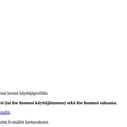
ssä luonut käyttäjäprofiilin
i (tai itse luomasi käyttäjätunnus) sekä itse luomasi salasana.
täällä
.
hti.fi-sisällöt luettavaksesi.