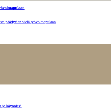
työvoimapulaan
asta päädytään vielä työvoimapulaan
t jo käynnissä