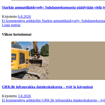
Starkin ammattilaiskysely: Suhdannekuopasta päädytään vielä 
Kirjoitettu
6.8.2026
Ei kommentteja
artikkeliin Starkin ammattilaiskysely: Suhdannekuop
Lisää uutisia
Viikon luetuimmat
GRK:lle infraurakka datakeskuksesta – työt jo käynnissä
Kirjoitettu
3.8.2026
Ei kommentteja
artikkeliin GRK:lle infraurakka datakeskuksesta – työ