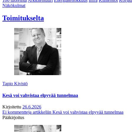
100 tuoreinta
Arkkitehtuuri
Energiatehokkuus
Infra
Kiinteistöt
Korjau
Näkökulmat
Toimitukselta
Tapio Kivistö
Kesä voi vahvistaa elpyvää tunnelmaa
Kirjoitettu
26.6.2026
Ei kommentteja
artikkeliin Kesä voi vahvistaa elpyvää tunnelmaa
Pääkirjoitus