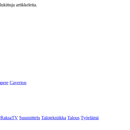
ukittuja artikkeleita.
pere
Caverion
RaksaTV
Suunnittelu
Talotekniikka
Talous
Työelämä