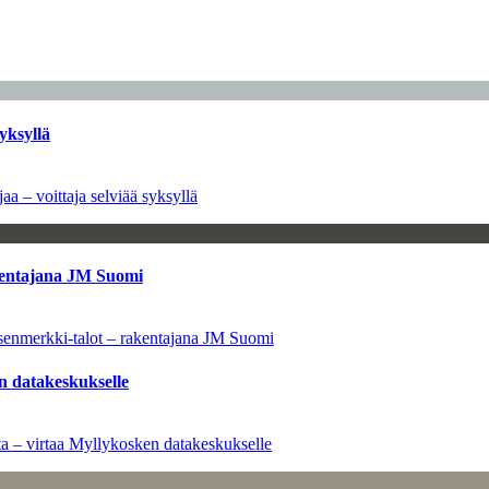
yksyllä
aa – voittaja selviää syksyllä
kentajana JM Suomi
senmerkki-talot – rakentajana JM Suomi
n datakeskukselle
a – virtaa Myllykosken datakeskukselle