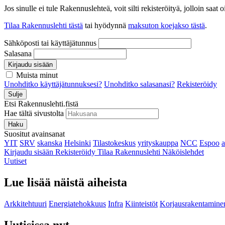
Jos sinulle ei tule Rakennuslehteä, voit silti rekisteröityä, jolloin sa
Tilaa Rakennuslehti tästä
tai hyödynnä
maksuton koejakso tästä
.
Sähköposti tai käyttäjätunnus
Salasana
Kirjaudu sisään
Muista minut
Unohditko käyttäjätunnuksesi?
Unohditko salasanasi?
Rekisteröidy
Sulje
Etsi Rakennuslehti.fistä
Hae tältä sivustolta
Haku
Suositut avainsanat
YIT
SRV
skanska
Helsinki
Tilastokeskus
yrityskauppa
NCC
Espoo
Kirjaudu sisään
Rekisteröidy
Tilaa Rakennuslehti
Näköislehdet
Uutiset
Lue lisää näistä aiheista
Arkkitehtuuri
Energiatehokkuus
Infra
Kiinteistöt
Korjausrakentamine
Uutisissa nyt