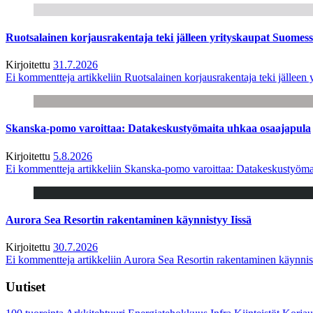
Ruotsalainen korjausrakentaja teki jälleen yrityskaupat Suome
Kirjoitettu
31.7.2026
Ei kommentteja
artikkeliin Ruotsalainen korjausrakentaja teki jälle
Skanska-pomo varoittaa: Datakeskustyömaita uhkaa osaajapula
Kirjoitettu
5.8.2026
Ei kommentteja
artikkeliin Skanska-pomo varoittaa: Datakeskustyöma
Aurora Sea Resortin rakentaminen käynnistyy Iissä
Kirjoitettu
30.7.2026
Ei kommentteja
artikkeliin Aurora Sea Resortin rakentaminen käynnis
Uutiset