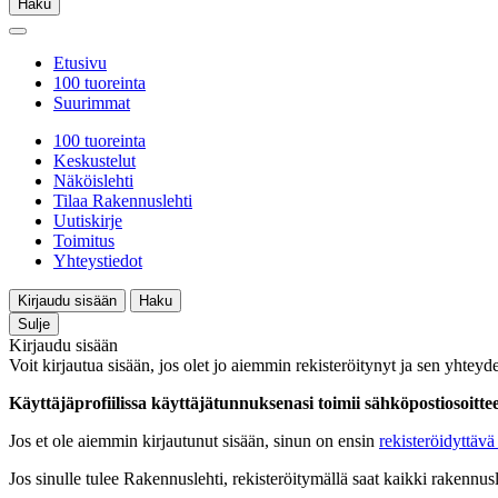
Haku
Etusivu
100 tuoreinta
Suurimmat
100 tuoreinta
Keskustelut
Näköislehti
Tilaa Rakennuslehti
Uutiskirje
Toimitus
Yhteystiedot
Kirjaudu sisään
Haku
Sulje
Kirjaudu sisään
Voit kirjautua sisään, jos olet jo aiemmin rekisteröitynyt ja sen yhteyde
Käyttäjäprofiilissa käyttäjätunnuksenasi toimii sähköpostiosoittees
Jos et ole aiemmin kirjautunut sisään, sinun on ensin
rekisteröidyttävä 
Jos sinulle tulee Rakennuslehti, rekisteröitymällä saat kaikki rakennusle