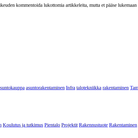
at oikeuden kommentoida lukottomia artikkeleita, mutta et pääse lukemaan l
asuntokauppa
asuntorakentaminen
Infra
talotekniikka
rakentaminen
Tam
n
Koulutus ja tutkimus
Pientalo
Projektit
Rakennustuote
Rakentaminen