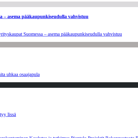
ssa – asema pääkaupunkiseudulla vahvistuu
en yrityskaupat Suomessa – asema pääkaupunkiseudulla vahvistuu
ita uhkaa osaajapula
tyy Iissä