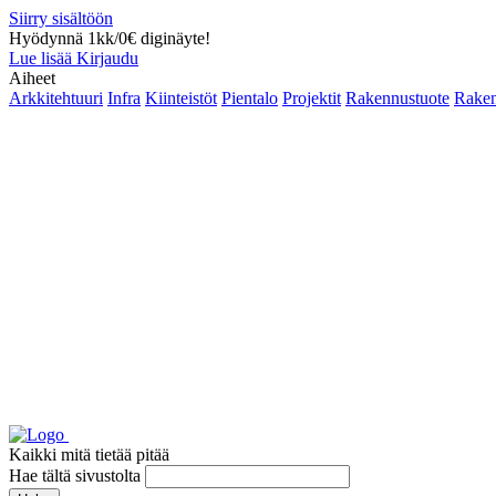
Siirry sisältöön
Hyödynnä 1kk/0€ diginäyte!
Lue lisää
Kirjaudu
Aiheet
Arkkitehtuuri
Infra
Kiinteistöt
Pientalo
Projektit
Rakennustuote
Raken
Kaikki mitä tietää pitää
Hae tältä sivustolta