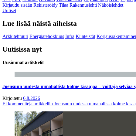
Kirjaudu sisään
Rekisteröidy
Tilaa Rakennuslehti
Näköislehdet
Uutiset
Lue lisää näistä aiheista
Arkkitehtuuri
Energiatehokkuus
Infra
Kiinteistöt
Korjausrakentamine
Uutisissa nyt
Uusimmat artikkelit
Joensuun uudesta uimahallista kolme kisaajaa – voittaja selviää s
Kirjoitettu
6.8.2026
Ei kommentteja
artikkeliin Joensuun uudesta uimahallista kolme kisaaj