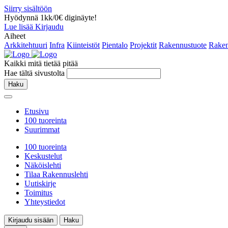
Siirry sisältöön
Hyödynnä 1kk/0€ diginäyte!
Lue lisää
Kirjaudu
Aiheet
Arkkitehtuuri
Infra
Kiinteistöt
Pientalo
Projektit
Rakennustuote
Raken
Kaikki mitä tietää pitää
Hae tältä sivustolta
Haku
Etusivu
100 tuoreinta
Suurimmat
100 tuoreinta
Keskustelut
Näköislehti
Tilaa Rakennuslehti
Uutiskirje
Toimitus
Yhteystiedot
Kirjaudu sisään
Haku