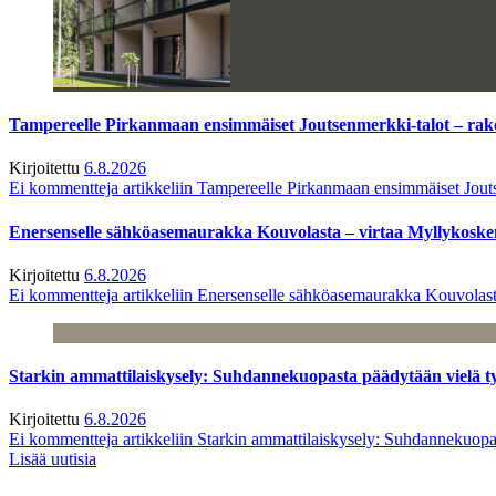
Tampereelle Pirkanmaan ensimmäiset Joutsenmerkki-talot – ra
Kirjoitettu
6.8.2026
Ei kommentteja
artikkeliin Tampereelle Pirkanmaan ensimmäiset Jout
Enersenselle sähköasemaurakka Kouvolasta – virtaa Myllykoske
Kirjoitettu
6.8.2026
Ei kommentteja
artikkeliin Enersenselle sähköasemaurakka Kouvolast
Starkin ammattilaiskysely: Suhdannekuopasta päädytään vielä 
Kirjoitettu
6.8.2026
Ei kommentteja
artikkeliin Starkin ammattilaiskysely: Suhdannekuop
Lisää uutisia