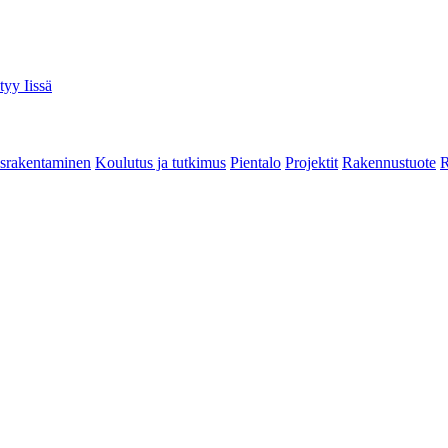
tyy Iissä
srakentaminen
Koulutus ja tutkimus
Pientalo
Projektit
Rakennustuote
R