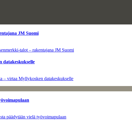
kentajana JM Suomi
senmerkki-talot – rakentajana JM Suomi
n datakeskukselle
a – virtaa Myllykosken datakeskukselle
työvoimapulaan
asta päädytään vielä työvoimapulaan