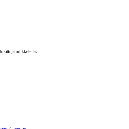
ukittuja artikkeleita.
pere
Caverion