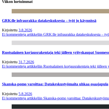
Viikon luetuimmat
GRK:lle infraurakka datakeskuksesta – työt jo käynnissä
Kirjoitettu
3.8.2026
Ei kommentteja
artikkeliin GRK:lle infraurakka datakeskuksesta – työ
Ruotsalainen korjausrakentaja teki jälleen yrityskaupat Suome
Kirjoitettu
31.7.2026
Ei kommentteja
artikkeliin Ruotsalainen korjausrakentaja teki jälle
Skanska-pomo varoittaa: Datakeskustyömaita uhkaa osaajapula
Kirjoitettu
5.8.2026
Ei kommentteja
artikkeliin Skanska-pomo varoittaa: Datakeskustyöma