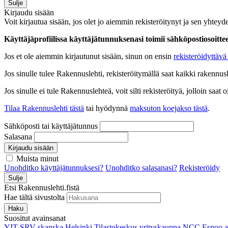
Sulje
Kirjaudu sisään
Voit kirjautua sisään, jos olet jo aiemmin rekisteröitynyt ja sen yhteyde
Käyttäjäprofiilissa käyttäjätunnuksenasi toimii sähköpostiosoittees
Jos et ole aiemmin kirjautunut sisään, sinun on ensin
rekisteröidyttävä 
Jos sinulle tulee Rakennuslehti, rekisteröitymällä saat kaikki rakennusle
Jos sinulle ei tule Rakennuslehteä, voit silti rekisteröityä, jolloin sa
Tilaa Rakennuslehti tästä
tai hyödynnä
maksuton koejakso tästä
.
Sähköposti tai käyttäjätunnus
Salasana
Kirjaudu sisään
Muista minut
Unohditko käyttäjätunnuksesi?
Unohditko salasanasi?
Rekisteröidy
Sulje
Etsi Rakennuslehti.fistä
Hae tältä sivustolta
Haku
Suositut avainsanat
YIT
SRV
skanska
Helsinki
Tilastokeskus
yrityskauppa
NCC
Espoo