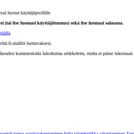
ssä luonut käyttäjäprofiilin
i (tai itse luomasi käyttäjätunnus) sekä itse luomasi salasana.
täällä
.
hti.fi-sisällöt luettavaksesi.
at oikeuden kommentoida lukottomia artikkeleita, mutta et pääse lukemaan l
asuntokauppa
asuntorakentaminen
Infra
talotekniikka
rakentaminen
Tam