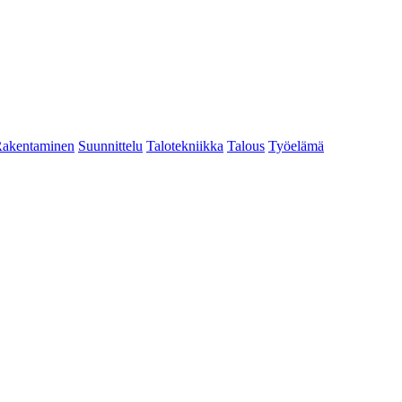
akentaminen
Suunnittelu
Talotekniikka
Talous
Työelämä