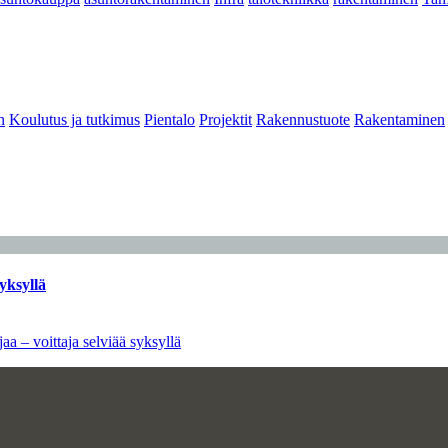
n
Koulutus ja tutkimus
Pientalo
Projektit
Rakennustuote
Rakentaminen
yksyllä
aa – voittaja selviää syksyllä