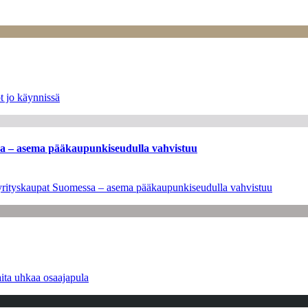
t jo käynnissä
ssa – asema pääkaupunkiseudulla vahvistuu
en yrityskaupat Suomessa – asema pääkaupunkiseudulla vahvistuu
ita uhkaa osaajapula