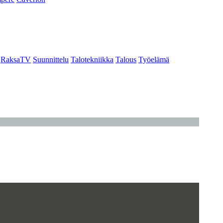
RaksaTV
Suunnittelu
Talotekniikka
Talous
Työelämä