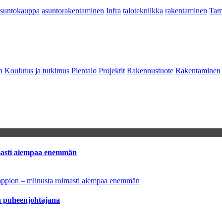
asuntokauppa
asuntorakentaminen
Infra
talotekniikka
rakentaminen
Tam
n
Koulutus ja tutkimus
Pientalo
Projektit
Rakennustuote
Rakentaminen
imasti aiempaa enemmän
tappion – miinusta roimasti aiempaa enemmän
aa puheenjohtajana