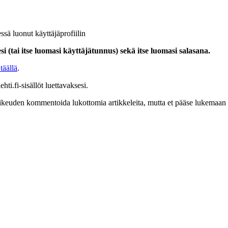
ssä luonut käyttäjäprofiilin
i (tai itse luomasi käyttäjätunnus) sekä itse luomasi salasana.
täällä
.
hti.fi-sisällöt luettavaksesi.
at oikeuden kommentoida lukottomia artikkeleita, mutta et pääse lukemaan l