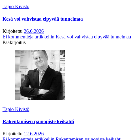
Tapio Kivistö
Kesä voi vahvistaa elpyvää tunnelmaa
Kirjoitettu
26.6.2026
Ei kommentteja
artikkeliin Kesä voi vahvistaa elpyvää tunnelmaa
Pääkirjoitus
Tapio Kivistö
Rakentamisen painopiste keikahti
Kirjoitettu
12.6.2026
Ei kommentteja
artikkeliin Rakentamisen painopiste keikahti