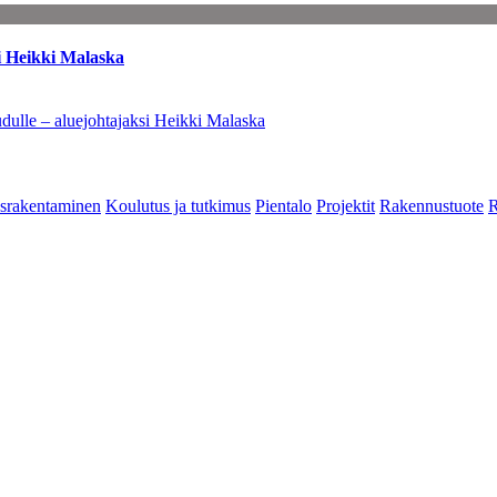
i Heikki Malaska
dulle – aluejohtajaksi Heikki Malaska
srakentaminen
Koulutus ja tutkimus
Pientalo
Projektit
Rakennustuote
R