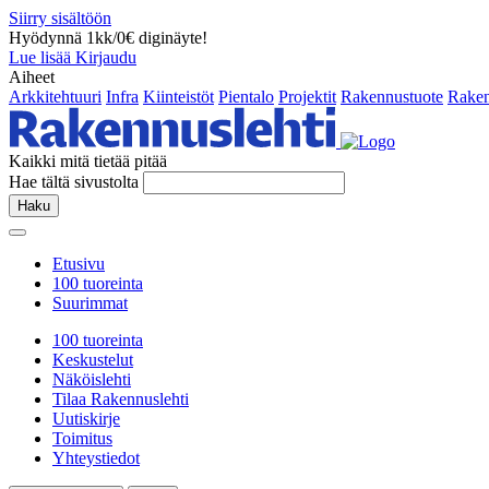
Siirry sisältöön
Hyödynnä 1kk/0€ diginäyte!
Lue lisää
Kirjaudu
Aiheet
Arkkitehtuuri
Infra
Kiinteistöt
Pientalo
Projektit
Rakennustuote
Raken
Kaikki mitä tietää pitää
Hae tältä sivustolta
Haku
Etusivu
100 tuoreinta
Suurimmat
100 tuoreinta
Keskustelut
Näköislehti
Tilaa Rakennuslehti
Uutiskirje
Toimitus
Yhteystiedot