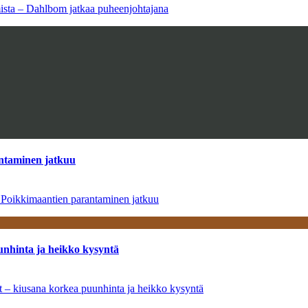
amista – Dahlbom jatkaa puheenjohtajana
antaminen jatkuu
– Poikkimaantien parantaminen jatkuu
unhinta ja heikko kysyntä
ät – kiusana korkea puunhinta ja heikko kysyntä