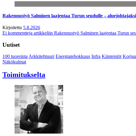
Rakennustyö Salminen laajentaa Turun seudulle – aluejohtajaks
Kirjoitettu
5.8.2026
Ei kommentteja
artikkeliin Rakennustyö Salminen laajentaa Turun seu
Uutiset
100 tuoreinta
Arkkitehtuuri
Energiatehokkuus
Infra
Kiinteistöt
Korjau
Näkökulmat
Toimitukselta