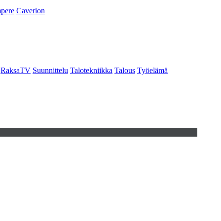
pere
Caverion
RaksaTV
Suunnittelu
Talotekniikka
Talous
Työelämä