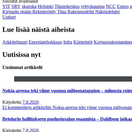
Suositut avainsanat
YIT
SRV
skanska
Helsinki
Tilastokeskus
yrityskauppa
NCC
Espoo
Kirjaudu sisään
Rekisteröidy
Tilaa Rakennuslehti
Näköislehdet
Uutiset
Lue lisää näistä aiheista
Arkkitehtuuri
Energiatehokkuus
Infra
Kiinteistöt
Korjausrakentamine
Uutisissa nyt
Uusimmat artikkelit
Nokia-areena teki viime vuonna miljoonatappion – miinusta ro
Kirjoitettu
7.8.2026
Ei kommentteja
artikkeliin Nokia-areena teki viime vuonna miljoona
Betolarin hallitukseen puolustusalan osaamista – Dahlbom jatk
Kirjoitettu
7.8.2026