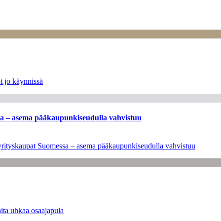
t jo käynnissä
ssa – asema pääkaupunkiseudulla vahvistuu
en yrityskaupat Suomessa – asema pääkaupunkiseudulla vahvistuu
ita uhkaa osaajapula