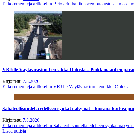
Ei kommentteja
artikkeliin Betolarin hallitukseen puolustusalan osa
VRJ:lle Väyläviraston tieurakka Oulusta – Poikkimaantien par
Kirjoitettu
7.8.2026
Ei kommentteja
artikkeliin VRJ:lle Väyläviraston tieurakka Oulusta 
Sahateollisuudella edelleen synkät näkymät – kiusana korkea pu
Kirjoitettu
7.8.2026
Ei kommentteja
artikkeliin Sahateollisuudella edelleen synkät näkym
Lisää uutisia