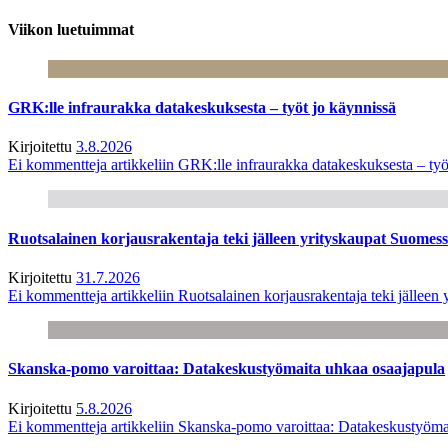
Viikon luetuimmat
GRK:lle infraurakka datakeskuksesta – työt jo käynnissä
Kirjoitettu
3.8.2026
Ei kommentteja
artikkeliin GRK:lle infraurakka datakeskuksesta – työ
Ruotsalainen korjausrakentaja teki jälleen yrityskaupat Suome
Kirjoitettu
31.7.2026
Ei kommentteja
artikkeliin Ruotsalainen korjausrakentaja teki jälle
Skanska-pomo varoittaa: Datakeskustyömaita uhkaa osaajapula
Kirjoitettu
5.8.2026
Ei kommentteja
artikkeliin Skanska-pomo varoittaa: Datakeskustyöma