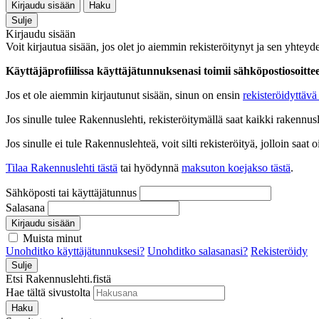
Kirjaudu sisään
Haku
Sulje
Kirjaudu sisään
Voit kirjautua sisään, jos olet jo aiemmin rekisteröitynyt ja sen yhteyde
Käyttäjäprofiilissa käyttäjätunnuksenasi toimii sähköpostiosoittees
Jos et ole aiemmin kirjautunut sisään, sinun on ensin
rekisteröidyttävä 
Jos sinulle tulee Rakennuslehti, rekisteröitymällä saat kaikki rakennusle
Jos sinulle ei tule Rakennuslehteä, voit silti rekisteröityä, jolloin sa
Tilaa Rakennuslehti tästä
tai hyödynnä
maksuton koejakso tästä
.
Sähköposti tai käyttäjätunnus
Salasana
Kirjaudu sisään
Muista minut
Unohditko käyttäjätunnuksesi?
Unohditko salasanasi?
Rekisteröidy
Sulje
Etsi Rakennuslehti.fistä
Hae tältä sivustolta
Haku