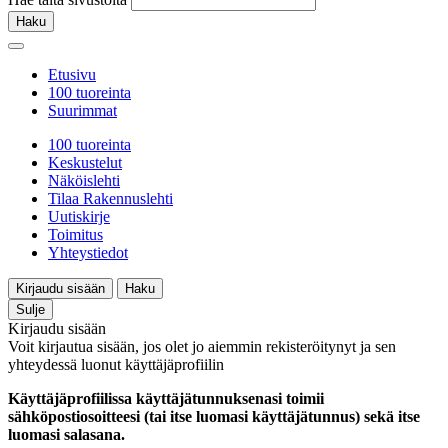
Haku
Etusivu
100 tuoreinta
Suurimmat
100 tuoreinta
Keskustelut
Näköislehti
Tilaa Rakennuslehti
Uutiskirje
Toimitus
Yhteystiedot
Kirjaudu sisään
Haku
Sulje
Kirjaudu sisään
Voit kirjautua sisään, jos olet jo aiemmin rekisteröitynyt ja sen
yhteydessä luonut käyttäjäprofiilin
Käyttäjäprofiilissa käyttäjätunnuksenasi toimii
sähköpostiosoitteesi (tai itse luomasi käyttäjätunnus) sekä itse
luomasi salasana.