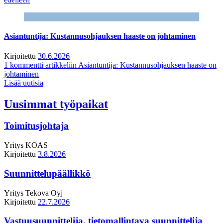
Asiantuntija: Kustannusohjauksen haaste on johtaminen
Kirjoitettu
30.6.2026
1 kommentti
artikkeliin Asiantuntija: Kustannusohjauksen haaste on
johtaminen
Lisää uutisia
Uusimmat työpaikat
Toimitusjohtaja
Yritys
KOAS
Kirjoitettu
3.8.2026
Suunnittelupäällikkö
Yritys
Tekova Oyj
Kirjoitettu
22.7.2026
Vastuusuunnittelija, tietomallintava suunnittelija