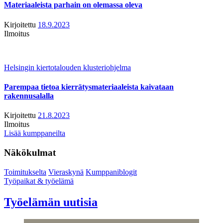
Materiaaleista parhain on olemassa oleva
Kirjoitettu
18.9.2023
Ilmoitus
Helsingin kiertotalouden klusteriohjelma
Parempaa tietoa kierrätysmateriaaleista kaivataan
rakennusalalla
Kirjoitettu
21.8.2023
Ilmoitus
Lisää kumppaneilta
Näkökulmat
Toimitukselta
Vieraskynä
Kumppaniblogit
Työpaikat & työelämä
Työelämän uutisia