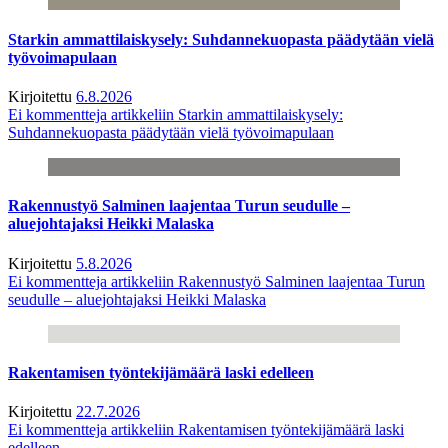
Starkin ammattilaiskysely: Suhdannekuopasta päädytään vielä
työvoimapulaan
Kirjoitettu
6.8.2026
Ei kommentteja
artikkeliin Starkin ammattilaiskysely:
Suhdannekuopasta päädytään vielä työvoimapulaan
Rakennustyö Salminen laajentaa Turun seudulle –
aluejohtajaksi Heikki Malaska
Kirjoitettu
5.8.2026
Ei kommentteja
artikkeliin Rakennustyö Salminen laajentaa Turun
seudulle – aluejohtajaksi Heikki Malaska
Rakentamisen työntekijämäärä laski edelleen
Kirjoitettu
22.7.2026
Ei kommentteja
artikkeliin Rakentamisen työntekijämäärä laski
edelleen