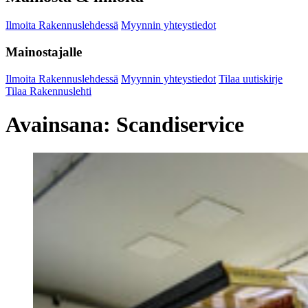
Ilmoita Rakennuslehdessä
Myynnin yhteystiedot
Mainostajalle
Ilmoita Rakennuslehdessä
Myynnin yhteystiedot
Tilaa uutiskirje
Tilaa Rakennuslehti
Avainsana:
Scandiservice