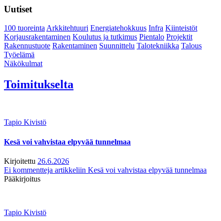
Uutiset
100 tuoreinta
Arkkitehtuuri
Energiatehokkuus
Infra
Kiinteistöt
Korjausrakentaminen
Koulutus ja tutkimus
Pientalo
Projektit
Rakennustuote
Rakentaminen
Suunnittelu
Talotekniikka
Talous
Työelämä
Näkökulmat
Toimitukselta
Tapio Kivistö
Kesä voi vahvistaa elpyvää tunnelmaa
Kirjoitettu
26.6.2026
Ei kommentteja
artikkeliin Kesä voi vahvistaa elpyvää tunnelmaa
Pääkirjoitus
Tapio Kivistö