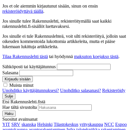
Jos et ole aiemmin kirjautunut sisään, sinun on ensin
rekisteröidyttävä täällä
.
Jos sinulle tulee Rakennuslehti, rekisteröitymällä saat kaikki
rakennuslehti.fi-sisällöt luettavaksesi.
Jos sinulle ei tule Rakennuslehteä, voit silti rekisteröityä, jolloin saat
oikeuden kommentoida lukottomia artikkeleita, mutta et pääse
lukemaan lukittuja artikkeleita.
Tilaa Rakennuslehti tästä
tai hyödynnä
maksuton koejakso tästä
.
Sähköposti tai käyttäjätunnus
Salasana
Kirjaudu sisään
Muista minut
Unohditko käyttäjätunnuksesi?
Unohditko salasanasi?
Rekisteröidy
Sulje
Etsi Rakennuslehti.fistä
Hae tältä sivustolta
Haku
Suositut avainsanat
YIT
SRV
skanska
Helsinki
Tilastokeskus
yrityskauppa
NCC
Espoo
asuntokauppa
asuntorakentaminen
Infra
talotekniikka
rakentaminen