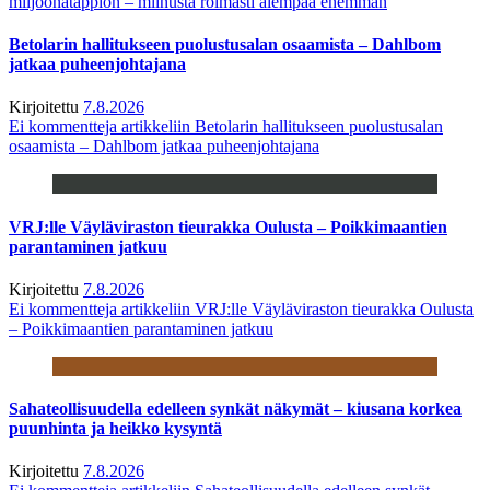
miljoonatappion – miinusta roimasti aiempaa enemmän
Betolarin hallitukseen puolustusalan osaamista – Dahlbom
jatkaa puheenjohtajana
Kirjoitettu
7.8.2026
Ei kommentteja
artikkeliin Betolarin hallitukseen puolustusalan
osaamista – Dahlbom jatkaa puheenjohtajana
VRJ:lle Väyläviraston tieurakka Oulusta – Poikkimaantien
parantaminen jatkuu
Kirjoitettu
7.8.2026
Ei kommentteja
artikkeliin VRJ:lle Väyläviraston tieurakka Oulusta
– Poikkimaantien parantaminen jatkuu
Sahateollisuudella edelleen synkät näkymät – kiusana korkea
puunhinta ja heikko kysyntä
Kirjoitettu
7.8.2026