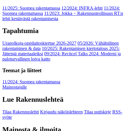
11/2025: Suomea rakentamassa
12/2024: INFRA-lehti
11/2024:
Suomea rakentamassa
11/2023: Jokka − Rakennusteollisuus RT:n
lehti kestävästä rakentamisesta
Tapahtumia
Urapolkuja-oppilaitoskiertue 2026-2027
05/2026: Vähähiilinen
rakentaminen & data
10/2025: Rakentamisen kiertotalous 2025:
Jätteistä materiaaleiksi
09/2024: Recticel Talks 2024: Moderni ja
paloturvallinen loiva katto
Teemat ja liitteet
11/2024: Suomea rakentamassa
Mainostajalle
Lue Rakennuslehteä
Tilaa Rakennuslehti
Kirjaudu näköislehteen
Tilaa uutiskirje
RSS-
syöte
Mainosta & ilmoita