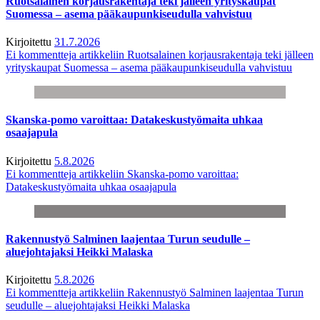
Ruotsalainen korjausrakentaja teki jälleen yrityskaupat
Suomessa – asema pääkaupunkiseudulla vahvistuu
Kirjoitettu
31.7.2026
Ei kommentteja
artikkeliin Ruotsalainen korjausrakentaja teki jälleen
yrityskaupat Suomessa – asema pääkaupunkiseudulla vahvistuu
Skanska-pomo varoittaa: Datakeskustyömaita uhkaa
osaajapula
Kirjoitettu
5.8.2026
Ei kommentteja
artikkeliin Skanska-pomo varoittaa:
Datakeskustyömaita uhkaa osaajapula
Rakennustyö Salminen laajentaa Turun seudulle –
aluejohtajaksi Heikki Malaska
Kirjoitettu
5.8.2026
Ei kommentteja
artikkeliin Rakennustyö Salminen laajentaa Turun
seudulle – aluejohtajaksi Heikki Malaska