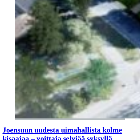
Joensuun uudesta uimahallista kolme
kisaajaa – voittaja selviää syksyllä