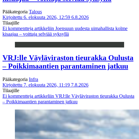
Pääkategoria
Talous
Kirjoitettu 6. elokuuta 2026, 12:59
6.8.2026
Tilaajille
Ei kommentteja
artikkeliin Joensuun uudesta uimahallista kolme
kisaajaa – voittaja selviää syksyllä
VRJ:lle Väyläviraston tieurakka Oulusta
– Poikkimaantien parantaminen jatkuu
Pääkategoria
Infra
Kirjoitettu 7. elokuuta 2026, 11:19
7.8.2026
Tilaajille
Ei kommentteja
artikkeliin VRJ:lle Väyläviraston tieurakka Oulusta
– Poikkimaantien parantaminen jatkuu