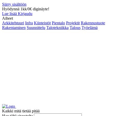
Siirry sisältöön
Hyödynnä 1kk/0€ diginäyte!
Lue lisää
Kirjaudu
Aiheet
Arkkitehtuuri
Infra
Kiinteistöt
Pientalo
Projektit
Rakennustuote
Rakentaminen
Suunnittelu
Talotekniikka
Talous
Työelämä
Kaikki mitä tietää pitää
Hae tältä sivustolta