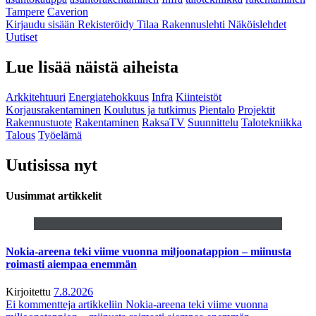
Tampere
Caverion
Kirjaudu sisään
Rekisteröidy
Tilaa Rakennuslehti
Näköislehdet
Uutiset
Lue lisää näistä aiheista
Arkkitehtuuri
Energiatehokkuus
Infra
Kiinteistöt
Korjausrakentaminen
Koulutus ja tutkimus
Pientalo
Projektit
Rakennustuote
Rakentaminen
RaksaTV
Suunnittelu
Talotekniikka
Talous
Työelämä
Uutisissa nyt
Uusimmat artikkelit
Nokia-areena teki viime vuonna miljoonatappion – miinusta
roimasti aiempaa enemmän
Kirjoitettu
7.8.2026
Ei kommentteja
artikkeliin Nokia-areena teki viime vuonna