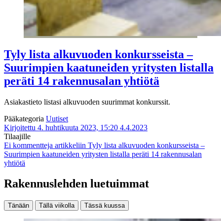
Tyly lista alkuvuoden konkursseista –
Suurimpien kaatuneiden yritysten listalla
peräti 14 rakennusalan yhtiötä
Asiakastieto listasi alkuvuoden suurimmat konkurssit.
Pääkategoria
Uutiset
Kirjoitettu 4. huhtikuuta 2023, 15:20
4.4.2023
Tilaajille
Ei kommentteja
artikkeliin Tyly lista alkuvuoden konkursseista –
Suurimpien kaatuneiden yritysten listalla peräti 14 rakennusalan
yhtiötä
Rakennuslehden luetuimmat
Tänään
Tällä viikolla
Tässä kuussa