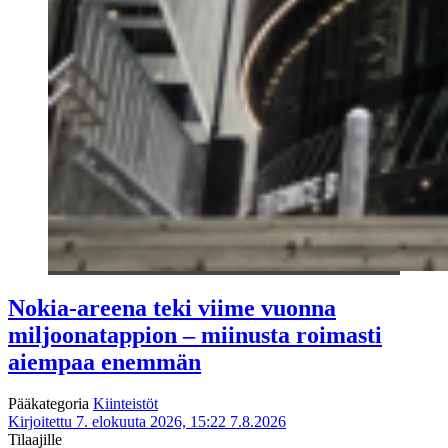
Nokia-areena teki viime vuonna
miljoonatappion – miinusta roimasti
aiempaa enemmän
Pääkategoria
Kiinteistöt
Kirjoitettu 7. elokuuta 2026, 15:22
7.8.2026
Tilaajille