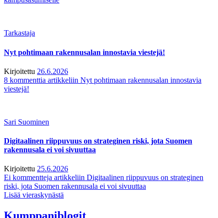
Tarkastaja
Nyt pohtimaan rakennusalan innostavia viestejä!
Kirjoitettu
26.6.2026
8 kommenttia
artikkeliin Nyt pohtimaan rakennusalan innostavia
viestejä!
Sari Suominen
Digitaalinen riippuvuus on strateginen riski, jota Suomen
rakennusala ei voi sivuuttaa
Kirjoitettu
25.6.2026
Ei kommentteja
artikkeliin Digitaalinen riippuvuus on strateginen
riski, jota Suomen rakennusala ei voi sivuuttaa
Lisää vieraskynästä
Kumppaniblogit