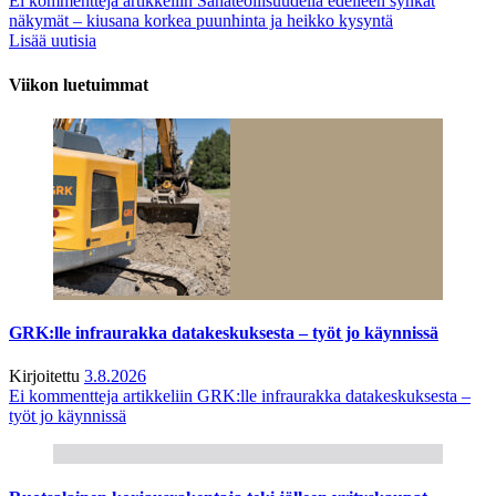
Ei kommentteja
artikkeliin Sahateollisuudella edelleen synkät
näkymät – kiusana korkea puunhinta ja heikko kysyntä
Lisää uutisia
Viikon luetuimmat
GRK:lle infraurakka datakeskuksesta – työt jo käynnissä
Kirjoitettu
3.8.2026
Ei kommentteja
artikkeliin GRK:lle infraurakka datakeskuksesta –
työt jo käynnissä