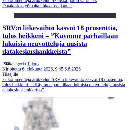
Ei kommentteja
artikkeliin Skanska-pomo varoittaa:
Datakeskustyömaita uhkaa osaajapula
SRV:n liikevaihto kasvoi 18 prosenttia,
tulos heikkeni – ”Käymme parhaillaan
lukuisia neuvotteluja uusista
datakeskushankkeista”
Pääkategoria
Talous
Kirjoitettu 6. elokuuta 2026, 9:45
6.8.2026
Tilaajille
Ei kommentteja
artikkeliin SRV:n liikevaihto kasvoi 18 prosenttia,
tulos heikkeni – ”Käymme parhaillaan lukuisia neuvotteluja uusista
datakeskushankkeista”