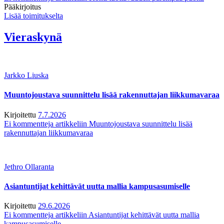
Pääkirjoitus
Lisää toimitukselta
Vieraskynä
Jarkko Liuska
Muuntojoustava suunnittelu lisää rakennuttajan liikkumavaraa
Kirjoitettu
7.7.2026
Ei kommentteja
artikkeliin Muuntojoustava suunnittelu lisää
rakennuttajan liikkumavaraa
Jethro Ollaranta
Asiantuntijat kehittävät uutta mallia kampusasumiselle
Kirjoitettu
29.6.2026
Ei kommentteja
artikkeliin Asiantuntijat kehittävät uutta mallia
kampusasumiselle