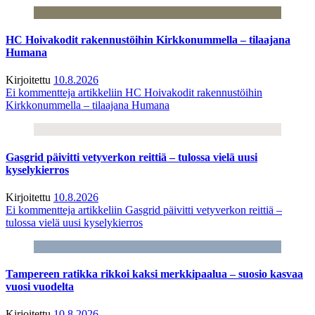
HC Hoivakodit rakennustöihin Kirkkonummella – tilaajana
Humana
Kirjoitettu
10.8.2026
Ei kommentteja
artikkeliin HC Hoivakodit rakennustöihin
Kirkkonummella – tilaajana Humana
Gasgrid päivitti vetyverkon reittiä – tulossa vielä uusi
kyselykierros
Kirjoitettu
10.8.2026
Ei kommentteja
artikkeliin Gasgrid päivitti vetyverkon reittiä –
tulossa vielä uusi kyselykierros
Tampereen ratikka rikkoi kaksi merkkipaalua – suosio kasvaa
vuosi vuodelta
Kirjoitettu
10.8.2026