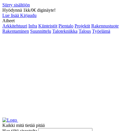
Siirry sisältöön
Hyödynnä 1kk/0€ diginäyte!
Lue lisää
Kirjaudu
Aiheet
Arkkitehtuuri
Infra
Kiinteistöt
Pientalo
Projektit
Rakennustuote
Rakentaminen
Suunnittelu
Talotekniikka
Talous
Työelämä
Kaikki mitä tietää pitää
Hae tältä sivustolta