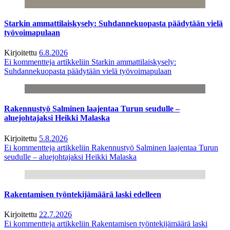
Starkin ammattilaiskysely: Suhdannekuopasta päädytään vielä
työvoimapulaan
Kirjoitettu
6.8.2026
Ei kommentteja
artikkeliin Starkin ammattilaiskysely:
Suhdannekuopasta päädytään vielä työvoimapulaan
Rakennustyö Salminen laajentaa Turun seudulle –
aluejohtajaksi Heikki Malaska
Kirjoitettu
5.8.2026
Ei kommentteja
artikkeliin Rakennustyö Salminen laajentaa Turun
seudulle – aluejohtajaksi Heikki Malaska
Rakentamisen työntekijämäärä laski edelleen
Kirjoitettu
22.7.2026
Ei kommentteja
artikkeliin Rakentamisen työntekijämäärä laski