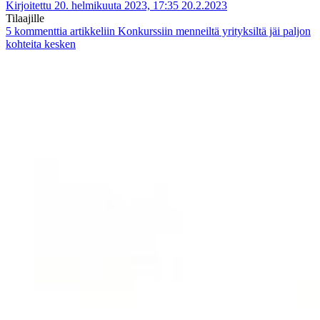
Kirjoitettu 20. helmikuuta 2023, 17:35
20.2.2023
Tilaajille
5 kommenttia
artikkeliin Konkurssiin menneiltä yrityksiltä jäi paljon
kohteita kesken