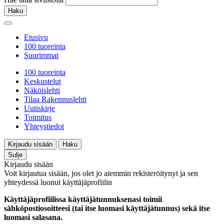
Haku
Etusivu
100 tuoreinta
Suurimmat
100 tuoreinta
Keskustelut
Näköislehti
Tilaa Rakennuslehti
Uutiskirje
Toimitus
Yhteystiedot
Kirjaudu sisään
Haku
Sulje
Kirjaudu sisään
Voit kirjautua sisään, jos olet jo aiemmin rekisteröitynyt ja sen
yhteydessä luonut käyttäjäprofiilin
Käyttäjäprofiilissa käyttäjätunnuksenasi toimii
sähköpostiosoitteesi (tai itse luomasi käyttäjätunnus) sekä itse
luomasi salasana.