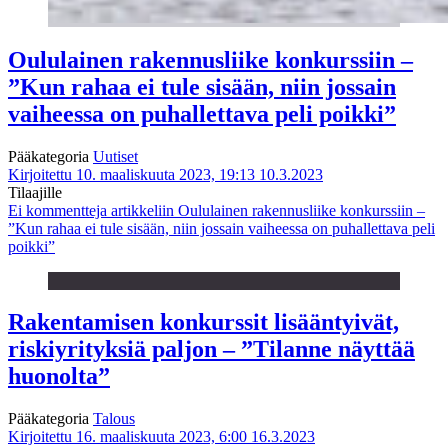
Oululainen rakennusliike konkurssiin –
”Kun rahaa ei tule sisään, niin jossain
vaiheessa on puhallettava peli poikki”
Pääkategoria
Uutiset
Kirjoitettu 10. maaliskuuta 2023, 19:13
10.3.2023
Tilaajille
Ei kommentteja
artikkeliin Oululainen rakennusliike konkurssiin –
”Kun rahaa ei tule sisään, niin jossain vaiheessa on puhallettava peli
poikki”
Rakentamisen konkurssit lisääntyivät,
riskiyrityksiä paljon – ”Tilanne näyttää
huonolta”
Pääkategoria
Talous
Kirjoitettu 16. maaliskuuta 2023, 6:00
16.3.2023