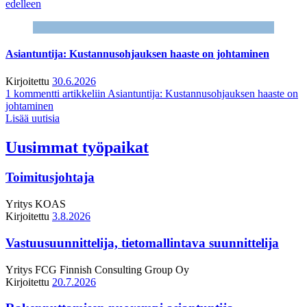
edelleen
Asiantuntija: Kustannusohjauksen haaste on johtaminen
Kirjoitettu
30.6.2026
1 kommentti
artikkeliin Asiantuntija: Kustannusohjauksen haaste on
johtaminen
Lisää uutisia
Uusimmat työpaikat
Toimitusjohtaja
Yritys
KOAS
Kirjoitettu
3.8.2026
Vastuusuunnittelija, tietomallintava suunnittelija
Yritys
FCG Finnish Consulting Group Oy
Kirjoitettu
20.7.2026