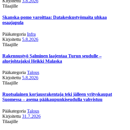
Kirjoitettu
3.8.2026
Tilaajille
Skanska-pomo varoittaa: Datakeskustyömaita uhkaa
osaajapula
Pääkategoria
Infra
Kirjoitettu
5.8.2026
Tilaajille
Rakennustyö Salminen laajentaa Turun seudulle –
aluejohtajaksi Heikki Malaska
Pääkategoria
Talous
Kirjoitettu
5.8.2026
Tilaajille
Ruotsalainen korjausrakentaja teki jälleen yrityskaupat
Suomessa – asema pääkaupunkiseudulla vahvistuu
Pääkategoria
Talous
Kirjoitettu
31.7.2026
Tilaajille