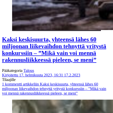
Kaksi keskisuurta, yhteensä lähes 60
miljoonan liikevaihdon tehnyttä yritystä
konkurssiin – ”Mikä vain voi mennä
rakennusliikkeessä pieleen, se meni”
Pääkategoria
Talous
Kirjoitettu 17. helmikuuta 2023, 16:31
17.2.2023
Tilaajille
1 kommentti
artikkeliin Kaksi keskisuurta, yhteensä lähes 60
miljoonan liikevaihdon tehnyttä yritystä konkurssiin – ”Mikä vain
voi mennä rakennusliikkeessä pieleen, se meni”