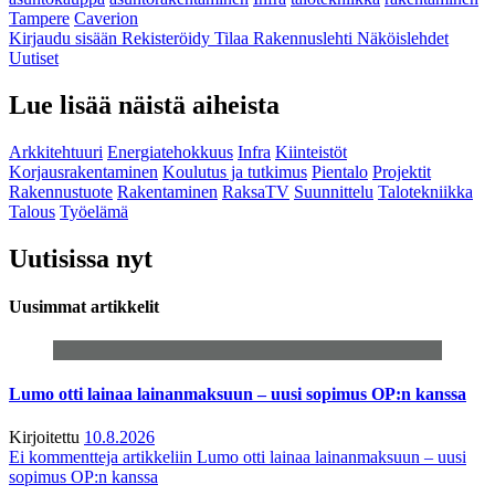
Tampere
Caverion
Kirjaudu sisään
Rekisteröidy
Tilaa Rakennuslehti
Näköislehdet
Uutiset
Lue lisää näistä aiheista
Arkkitehtuuri
Energiatehokkuus
Infra
Kiinteistöt
Korjausrakentaminen
Koulutus ja tutkimus
Pientalo
Projektit
Rakennustuote
Rakentaminen
RaksaTV
Suunnittelu
Talotekniikka
Talous
Työelämä
Uutisissa nyt
Uusimmat artikkelit
Lumo otti lainaa lainanmaksuun – uusi sopimus OP:n kanssa
Kirjoitettu
10.8.2026
Ei kommentteja
artikkeliin Lumo otti lainaa lainanmaksuun – uusi
sopimus OP:n kanssa