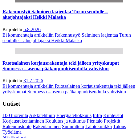
Rakennustyö Salminen laajentaa Turun seudulle –
aluejohtajaksi Heikki Malaska
Kirjoitettu
5.8.2026
Ei kommentteja
artikkeliin Rakennustyö Salminen laajentaa Turun
seudulle – aluejohtajaksi Heikki Malaska
Ruotsalainen korjausrakentaja teki jälleen yrityskaupat
Suomessa – asema pääkaupunkiseudulla vahvistuu
Kirjoitettu
31.7.2026
Ei kommentteja
artikkeliin Ruotsalainen korjausrakentaja teki jälleen
yrityskaupat Suomessa – asema pääkaupunkiseudulla vahvistuu
Uutiset
100 tuoreinta
Arkkitehtuuri
Energiatehokkuus
Infra
Kiinteistöt
Korjausrakentaminen
Koulutus ja tutkimus
Pientalo
Projektit
Rakennustuote
Rakentaminen
Suunnittelu
Talotekniikka
Talous
Työelämä
Näkökulmat