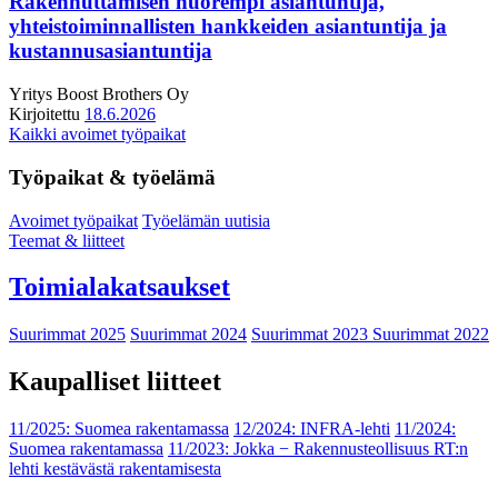
Rakennuttamisen nuorempi asiantuntija,
yhteistoiminnallisten hankkeiden asiantuntija ja
kustannusasiantuntija
Yritys
Boost Brothers Oy
Kirjoitettu
18.6.2026
Kaikki avoimet työpaikat
Työpaikat & työelämä
Avoimet työpaikat
Työelämän uutisia
Teemat & liitteet
Toimialakatsaukset
Suurimmat 2025
Suurimmat 2024
Suurimmat 2023
Suurimmat 2022
Kaupalliset liitteet
11/2025: Suomea rakentamassa
12/2024: INFRA-lehti
11/2024:
Suomea rakentamassa
11/2023: Jokka − Rakennusteollisuus RT:n
lehti kestävästä rakentamisesta