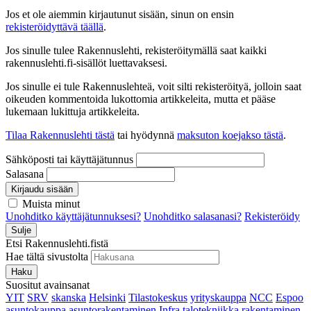
Jos et ole aiemmin kirjautunut sisään, sinun on ensin
rekisteröidyttävä täällä
.
Jos sinulle tulee Rakennuslehti, rekisteröitymällä saat kaikki
rakennuslehti.fi-sisällöt luettavaksesi.
Jos sinulle ei tule Rakennuslehteä, voit silti rekisteröityä, jolloin saat
oikeuden kommentoida lukottomia artikkeleita, mutta et pääse
lukemaan lukittuja artikkeleita.
Tilaa Rakennuslehti tästä
tai hyödynnä
maksuton koejakso tästä
.
Sähköposti tai käyttäjätunnus
Salasana
Kirjaudu sisään
Muista minut
Unohditko käyttäjätunnuksesi?
Unohditko salasanasi?
Rekisteröidy
Sulje
Etsi Rakennuslehti.fistä
Hae tältä sivustolta
Haku
Suositut avainsanat
YIT
SRV
skanska
Helsinki
Tilastokeskus
yrityskauppa
NCC
Espoo
asuntokauppa
asuntorakentaminen
Infra
talotekniikka
rakentaminen