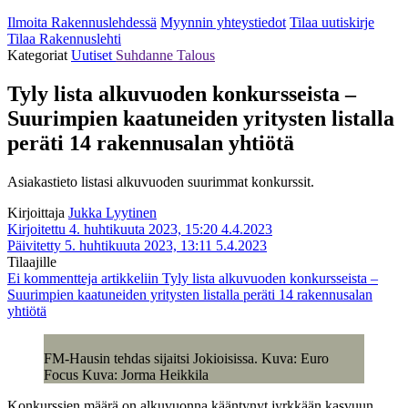
Ilmoita Rakennuslehdessä
Myynnin yhteystiedot
Tilaa uutiskirje
Tilaa Rakennuslehti
Kategoriat
Uutiset
Suhdanne
Talous
Tyly lista alkuvuoden konkursseista –
Suurimpien kaatuneiden yritysten listalla
peräti 14 rakennusalan yhtiötä
Asiakastieto listasi alkuvuoden suurimmat konkurssit.
Kirjoittaja
Jukka Lyytinen
Kirjoitettu 4. huhtikuuta 2023, 15:20
4.4.2023
Päivitetty 5. huhtikuuta 2023, 13:11
5.4.2023
Tilaajille
Ei kommentteja
artikkeliin Tyly lista alkuvuoden konkursseista –
Suurimpien kaatuneiden yritysten listalla peräti 14 rakennusalan
yhtiötä
FM-Hausin tehdas sijaitsi Jokioisissa. Kuva: Euro
Focus Kuva: Jorma Heikkila
Konkurssien määrä on alkuvuonna kääntynyt jyrkkään kasvuun.