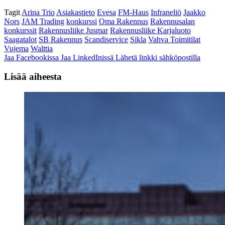
Tagit
Arina Trio
Asiakastieto
Evesa
FM-Haus
Infraneliö
Jaakko
Nors
JAM Trading
konkurssi
Oma Rakennus
Rakennusalan
konkurssit
Rakennusliike Jusmar
Rakennusliike Karjaluoto
Saagatalot
SB Rakennus
Scandiservice
Sikla
Vahva Toimitilat
Vujema
Walttia
Jaa Facebookissa
Jaa LinkedInissä
Lähetä linkki sähköpostilla
Lisää aiheesta