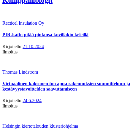
Kumppaniblogit
Recticel Insulation Oy
PIR-katto pitää pintansa kovillakin keleillä
Kirjoitettu
21.10.2024
Ilmoitus
Thomas Lindstrom
Virtuaalinen kaksonen tuo apua rakennuksien suunnitteluun ja
kestävyystavoitteiden saavuttamiseen
Kirjoitettu
24.6.2024
Ilmoitus
Helsingin kiertotalouden klusteriohjelma