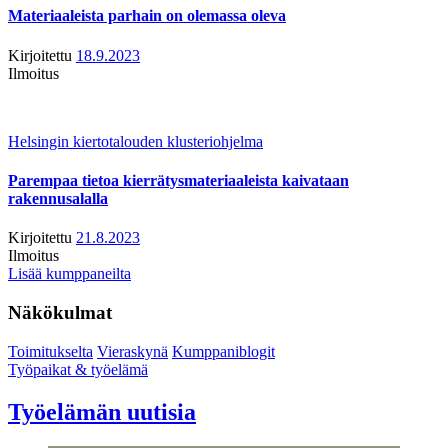
Materiaaleista parhain on olemassa oleva
Kirjoitettu
18.9.2023
Ilmoitus
Helsingin kiertotalouden klusteriohjelma
Parempaa tietoa kierrätysmateriaaleista kaivataan
rakennusalalla
Kirjoitettu
21.8.2023
Ilmoitus
Lisää kumppaneilta
Näkökulmat
Toimitukselta
Vieraskynä
Kumppaniblogit
Työpaikat & työelämä
Työelämän uutisia