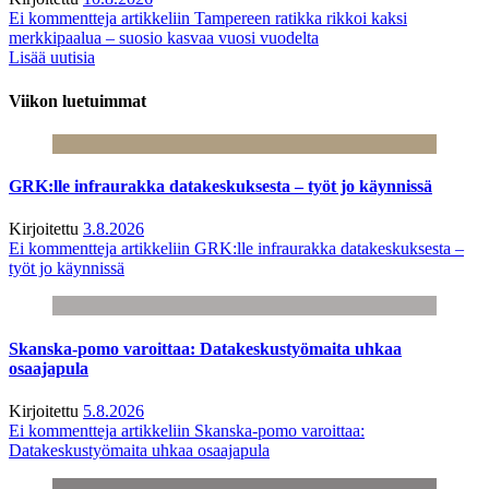
Ei kommentteja
artikkeliin Tampereen ratikka rikkoi kaksi
merkkipaalua – suosio kasvaa vuosi vuodelta
Lisää uutisia
Viikon luetuimmat
GRK:lle infraurakka datakeskuksesta – työt jo käynnissä
Kirjoitettu
3.8.2026
Ei kommentteja
artikkeliin GRK:lle infraurakka datakeskuksesta –
työt jo käynnissä
Skanska-pomo varoittaa: Datakeskustyömaita uhkaa
osaajapula
Kirjoitettu
5.8.2026
Ei kommentteja
artikkeliin Skanska-pomo varoittaa:
Datakeskustyömaita uhkaa osaajapula