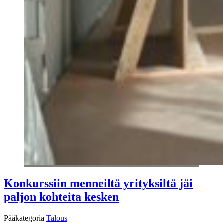
Konkurssiin menneiltä yrityksiltä jäi
paljon kohteita kesken
Pääkategoria
Talous