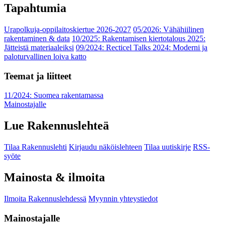
Tapahtumia
Urapolkuja-oppilaitoskiertue 2026-2027
05/2026: Vähähiilinen
rakentaminen & data
10/2025: Rakentamisen kiertotalous 2025:
Jätteistä materiaaleiksi
09/2024: Recticel Talks 2024: Moderni ja
paloturvallinen loiva katto
Teemat ja liitteet
11/2024: Suomea rakentamassa
Mainostajalle
Lue Rakennuslehteä
Tilaa Rakennuslehti
Kirjaudu näköislehteen
Tilaa uutiskirje
RSS-
syöte
Mainosta & ilmoita
Ilmoita Rakennuslehdessä
Myynnin yhteystiedot
Mainostajalle