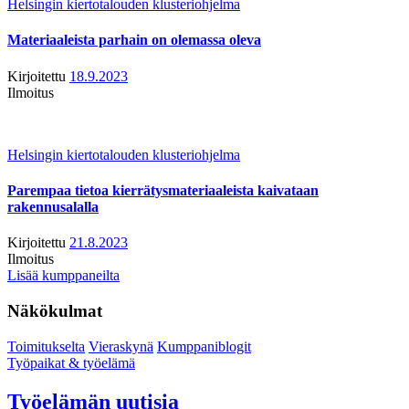
Helsingin kiertotalouden klusteriohjelma
Materiaaleista parhain on olemassa oleva
Kirjoitettu
18.9.2023
Ilmoitus
Helsingin kiertotalouden klusteriohjelma
Parempaa tietoa kierrätysmateriaaleista kaivataan
rakennusalalla
Kirjoitettu
21.8.2023
Ilmoitus
Lisää kumppaneilta
Näkökulmat
Toimitukselta
Vieraskynä
Kumppaniblogit
Työpaikat & työelämä
Työelämän uutisia