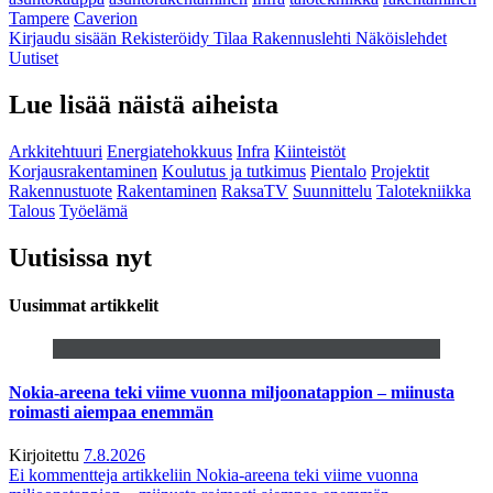
Tampere
Caverion
Kirjaudu sisään
Rekisteröidy
Tilaa Rakennuslehti
Näköislehdet
Uutiset
Lue lisää näistä aiheista
Arkkitehtuuri
Energiatehokkuus
Infra
Kiinteistöt
Korjausrakentaminen
Koulutus ja tutkimus
Pientalo
Projektit
Rakennustuote
Rakentaminen
RaksaTV
Suunnittelu
Talotekniikka
Talous
Työelämä
Uutisissa nyt
Uusimmat artikkelit
Nokia-areena teki viime vuonna miljoonatappion – miinusta
roimasti aiempaa enemmän
Kirjoitettu
7.8.2026
Ei kommentteja
artikkeliin Nokia-areena teki viime vuonna