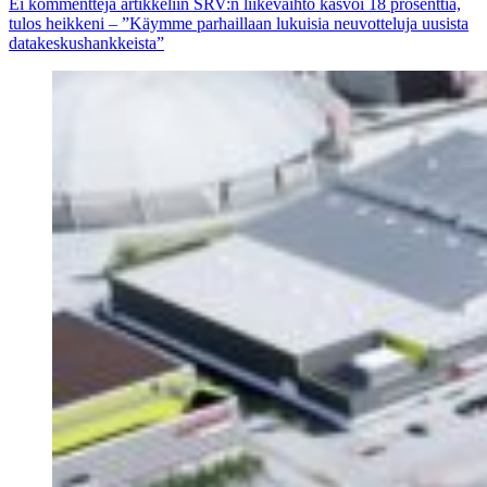
Ei kommentteja
artikkeliin SRV:n liikevaihto kasvoi 18 prosenttia,
tulos heikkeni – ”Käymme parhaillaan lukuisia neuvotteluja uusista
datakeskushankkeista”