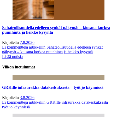
Sahateollisuudella edelleen synkät näkymät – kiusana korkea
puunhinta ja heikko kysyntä
Kirjoitettu
7.8.2026
Ei kommentteja
artikkeliin Sahateollisuudella edelleen synkät
näkymät – kiusana korkea puunhinta ja heikko kysyntä
Lisää uutisia
Viikon luetuimmat
GRK:lle infraurakka datakeskuksesta – työt jo käynnissä
Kirjoitettu
3.8.2026
Ei kommentteja
artikkeliin GRK:lle infraurakka datakeskuksesta –
työt jo käynnissä