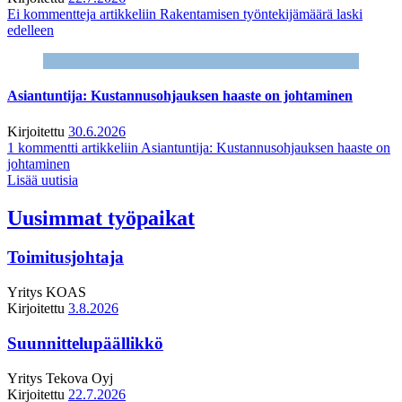
Ei kommentteja
artikkeliin Rakentamisen työntekijämäärä laski
edelleen
Asiantuntija: Kustannusohjauksen haaste on johtaminen
Kirjoitettu
30.6.2026
1 kommentti
artikkeliin Asiantuntija: Kustannusohjauksen haaste on
johtaminen
Lisää uutisia
Uusimmat työpaikat
Toimitusjohtaja
Yritys
KOAS
Kirjoitettu
3.8.2026
Suunnittelupäällikkö
Yritys
Tekova Oyj
Kirjoitettu
22.7.2026