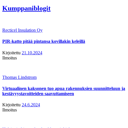
Kumppaniblogit
Recticel Insulation Oy
PIR-katto pitää pintansa kovillakin keleillä
Kirjoitettu
21.10.2024
Ilmoitus
Thomas Lindstrom
Virtuaalinen kaksonen tuo apua rakennuksien suunnitteluun ja
kestävyystavoitteiden saavuttamiseen
Kirjoitettu
24.6.2024
Ilmoitus