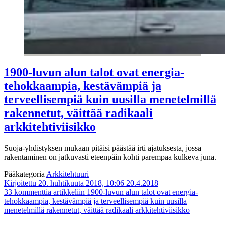
1900-luvun alun talot ovat energia­
tehokkaampia, kestävämpiä ja
terveellisempiä kuin uusilla menetelmillä
rakennetut, väittää radikaali
arkkitehtiviisikko
Suoja-yhdistyksen mukaan pitäisi päästää irti ajatuksesta, jossa
rakentaminen on jatkuvasti eteenpäin kohti parempaa kulkeva juna.
Pääkategoria
Arkkitehtuuri
Kirjoitettu 20. huhtikuuta 2018, 10:06
20.4.2018
33 kommenttia
artikkeliin 1900-luvun alun talot ovat energia­
tehokkaampia, kestävämpiä ja terveellisempiä kuin uusilla
menetelmillä rakennetut, väittää radikaali arkkitehtiviisikko