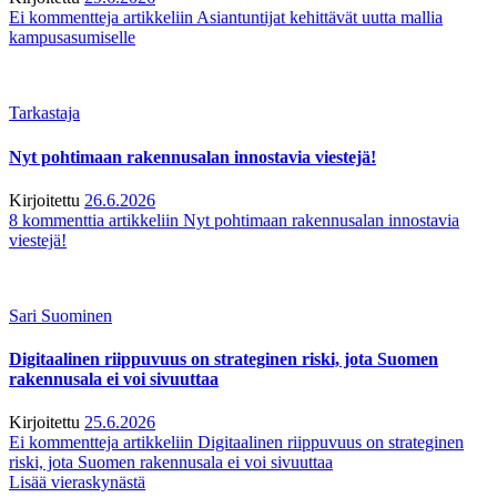
Ei kommentteja
artikkeliin Asiantuntijat kehittävät uutta mallia
kampusasumiselle
Tarkastaja
Nyt pohtimaan rakennusalan innostavia viestejä!
Kirjoitettu
26.6.2026
8 kommenttia
artikkeliin Nyt pohtimaan rakennusalan innostavia
viestejä!
Sari Suominen
Digitaalinen riippuvuus on strateginen riski, jota Suomen
rakennusala ei voi sivuuttaa
Kirjoitettu
25.6.2026
Ei kommentteja
artikkeliin Digitaalinen riippuvuus on strateginen
riski, jota Suomen rakennusala ei voi sivuuttaa
Lisää vieraskynästä