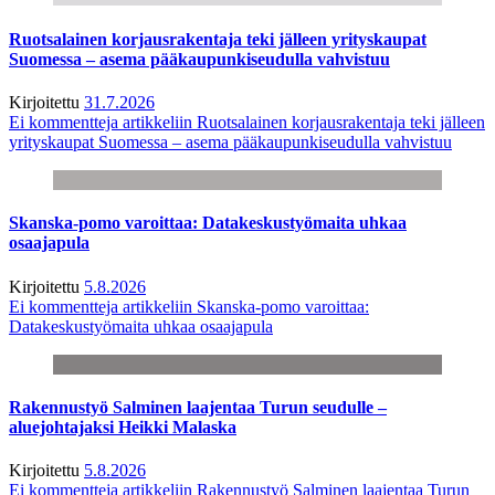
Ruotsalainen korjausrakentaja teki jälleen yrityskaupat
Suomessa – asema pääkaupunkiseudulla vahvistuu
Kirjoitettu
31.7.2026
Ei kommentteja
artikkeliin Ruotsalainen korjausrakentaja teki jälleen
yrityskaupat Suomessa – asema pääkaupunkiseudulla vahvistuu
Skanska-pomo varoittaa: Datakeskustyömaita uhkaa
osaajapula
Kirjoitettu
5.8.2026
Ei kommentteja
artikkeliin Skanska-pomo varoittaa:
Datakeskustyömaita uhkaa osaajapula
Rakennustyö Salminen laajentaa Turun seudulle –
aluejohtajaksi Heikki Malaska
Kirjoitettu
5.8.2026
Ei kommentteja
artikkeliin Rakennustyö Salminen laajentaa Turun