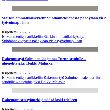
Starkin ammattilaiskysely: Suhdannekuopasta päädytään vielä
työvoimapulaan
Kirjoitettu
6.8.2026
Ei kommentteja
artikkeliin Starkin ammattilaiskysely:
Suhdannekuopasta päädytään vielä työvoimapulaan
Rakennustyö Salminen laajentaa Turun seudulle –
aluejohtajaksi Heikki Malaska
Kirjoitettu
5.8.2026
Ei kommentteja
artikkeliin Rakennustyö Salminen laajentaa Turun
seudulle – aluejohtajaksi Heikki Malaska
Rakentamisen työntekijämäärä laski edelleen
Kirjoitettu
22.7.2026