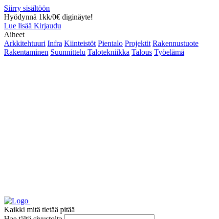
Siirry sisältöön
Hyödynnä 1kk/0€ diginäyte!
Lue lisää
Kirjaudu
Aiheet
Arkkitehtuuri
Infra
Kiinteistöt
Pientalo
Projektit
Rakennustuote
Rakentaminen
Suunnittelu
Talotekniikka
Talous
Työelämä
Kaikki mitä tietää pitää
Hae tältä sivustolta