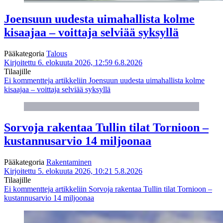
Joensuun uudesta uimahallista kolme
kisaajaa – voittaja selviää syksyllä
Pääkategoria
Talous
Kirjoitettu 6. elokuuta 2026, 12:59
6.8.2026
Tilaajille
Ei kommentteja
artikkeliin Joensuun uudesta uimahallista kolme
kisaajaa – voittaja selviää syksyllä
Sorvoja rakentaa Tullin tilat Tornioon –
kustannusarvio 14 miljoonaa
Pääkategoria
Rakentaminen
Kirjoitettu 5. elokuuta 2026, 10:21
5.8.2026
Tilaajille
Ei kommentteja
artikkeliin Sorvoja rakentaa Tullin tilat Tornioon –
kustannusarvio 14 miljoonaa