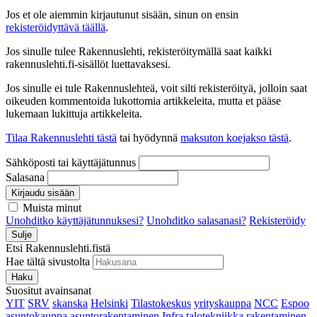
Jos et ole aiemmin kirjautunut sisään, sinun on ensin
rekisteröidyttävä täällä
.
Jos sinulle tulee Rakennuslehti, rekisteröitymällä saat kaikki
rakennuslehti.fi-sisällöt luettavaksesi.
Jos sinulle ei tule Rakennuslehteä, voit silti rekisteröityä, jolloin saat
oikeuden kommentoida lukottomia artikkeleita, mutta et pääse
lukemaan lukittuja artikkeleita.
Tilaa Rakennuslehti tästä
tai hyödynnä
maksuton koejakso tästä
.
Sähköposti tai käyttäjätunnus
Salasana
Kirjaudu sisään
Muista minut
Unohditko käyttäjätunnuksesi?
Unohditko salasanasi?
Rekisteröidy
Sulje
Etsi Rakennuslehti.fistä
Hae tältä sivustolta
Haku
Suositut avainsanat
YIT
SRV
skanska
Helsinki
Tilastokeskus
yrityskauppa
NCC
Espoo
asuntokauppa
asuntorakentaminen
Infra
talotekniikka
rakentaminen