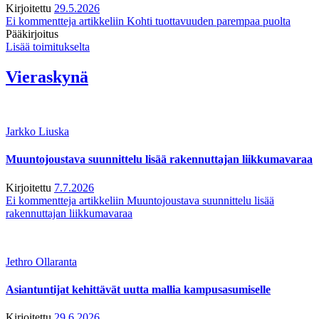
Kirjoitettu
29.5.2026
Ei kommentteja
artikkeliin Kohti tuottavuuden parempaa puolta
Pääkirjoitus
Lisää toimitukselta
Vieraskynä
Jarkko Liuska
Muuntojoustava suunnittelu lisää rakennuttajan liikkumavaraa
Kirjoitettu
7.7.2026
Ei kommentteja
artikkeliin Muuntojoustava suunnittelu lisää
rakennuttajan liikkumavaraa
Jethro Ollaranta
Asiantuntijat kehittävät uutta mallia kampusasumiselle
Kirjoitettu
29.6.2026