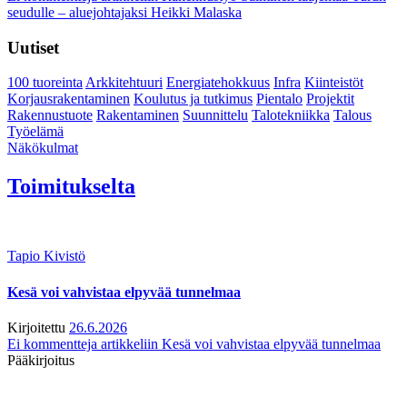
seudulle – aluejohtajaksi Heikki Malaska
Uutiset
100 tuoreinta
Arkkitehtuuri
Energiatehokkuus
Infra
Kiinteistöt
Korjausrakentaminen
Koulutus ja tutkimus
Pientalo
Projektit
Rakennustuote
Rakentaminen
Suunnittelu
Talotekniikka
Talous
Työelämä
Näkökulmat
Toimitukselta
Tapio Kivistö
Kesä voi vahvistaa elpyvää tunnelmaa
Kirjoitettu
26.6.2026
Ei kommentteja
artikkeliin Kesä voi vahvistaa elpyvää tunnelmaa
Pääkirjoitus