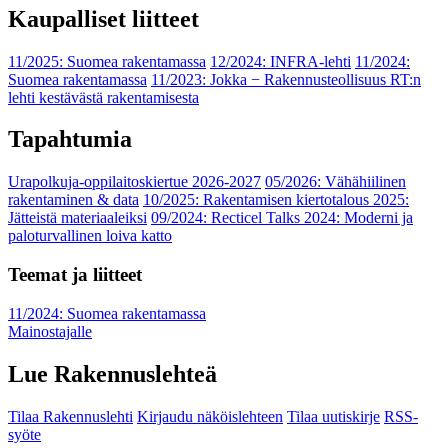
Kaupalliset liitteet
11/2025: Suomea rakentamassa
12/2024: INFRA-lehti
11/2024:
Suomea rakentamassa
11/2023: Jokka − Rakennusteollisuus RT:n
lehti kestävästä rakentamisesta
Tapahtumia
Urapolkuja-oppilaitoskiertue 2026-2027
05/2026: Vähähiilinen
rakentaminen & data
10/2025: Rakentamisen kiertotalous 2025:
Jätteistä materiaaleiksi
09/2024: Recticel Talks 2024: Moderni ja
paloturvallinen loiva katto
Teemat ja liitteet
11/2024: Suomea rakentamassa
Mainostajalle
Lue Rakennuslehteä
Tilaa Rakennuslehti
Kirjaudu näköislehteen
Tilaa uutiskirje
RSS-
syöte