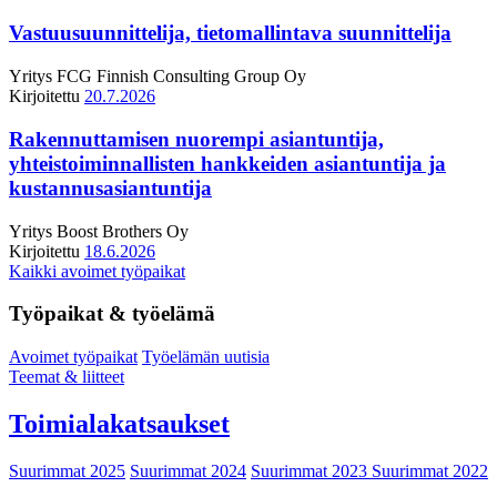
Vastuusuunnittelija, tietomallintava suunnittelija
Yritys
FCG Finnish Consulting Group Oy
Kirjoitettu
20.7.2026
Rakennuttamisen nuorempi asiantuntija,
yhteistoiminnallisten hankkeiden asiantuntija ja
kustannusasiantuntija
Yritys
Boost Brothers Oy
Kirjoitettu
18.6.2026
Kaikki avoimet työpaikat
Työpaikat & työelämä
Avoimet työpaikat
Työelämän uutisia
Teemat & liitteet
Toimialakatsaukset
Suurimmat 2025
Suurimmat 2024
Suurimmat 2023
Suurimmat 2022