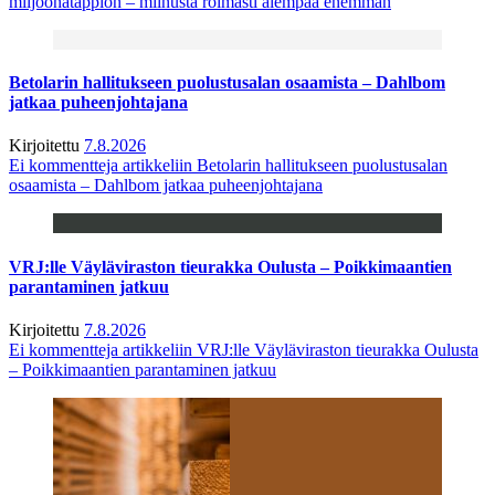
miljoonatappion – miinusta roimasti aiempaa enemmän
Betolarin hallitukseen puolustusalan osaamista – Dahlbom
jatkaa puheenjohtajana
Kirjoitettu
7.8.2026
Ei kommentteja
artikkeliin Betolarin hallitukseen puolustusalan
osaamista – Dahlbom jatkaa puheenjohtajana
VRJ:lle Väyläviraston tieurakka Oulusta – Poikkimaantien
parantaminen jatkuu
Kirjoitettu
7.8.2026
Ei kommentteja
artikkeliin VRJ:lle Väyläviraston tieurakka Oulusta
– Poikkimaantien parantaminen jatkuu