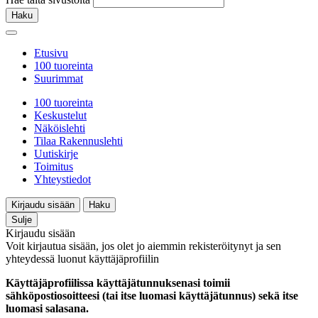
Haku
Etusivu
100 tuoreinta
Suurimmat
100 tuoreinta
Keskustelut
Näköislehti
Tilaa Rakennuslehti
Uutiskirje
Toimitus
Yhteystiedot
Kirjaudu sisään
Haku
Sulje
Kirjaudu sisään
Voit kirjautua sisään, jos olet jo aiemmin rekisteröitynyt ja sen
yhteydessä luonut käyttäjäprofiilin
Käyttäjäprofiilissa käyttäjätunnuksenasi toimii
sähköpostiosoitteesi (tai itse luomasi käyttäjätunnus) sekä itse
luomasi salasana.