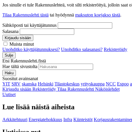
Jos sinulle ei tule Rakennuslehteä, voit silti rekisteröityä, jolloin sa
Tilaa Rakennuslehti tästä
tai hyödynnä
maksuton koejakso tästä
.
Sähköposti tai käyttäjätunnus
Salasana
Kirjaudu sisään
Muista minut
Unohditko käyttäjätunnuksesi?
Unohditko salasanasi?
Rekisteröidy
Sulje
Etsi Rakennuslehti.fistä
Hae tältä sivustolta
Haku
Suositut avainsanat
YIT
SRV
skanska
Helsinki
Tilastokeskus
yrityskauppa
NCC
Espoo
Kirjaudu sisään
Rekisteröidy
Tilaa Rakennuslehti
Näköislehdet
Uutiset
Lue lisää näistä aiheista
Arkkitehtuuri
Energiatehokkuus
Infra
Kiinteistöt
Korjausrakentamine
Uutisissa nyt