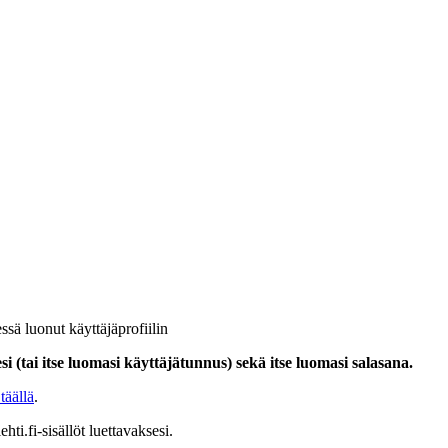
ssä luonut käyttäjäprofiilin
i (tai itse luomasi käyttäjätunnus) sekä itse luomasi salasana.
täällä
.
hti.fi-sisällöt luettavaksesi.