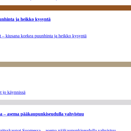
unhinta ja heikko kysyntä
ät – kiusana korkea puunhinta ja heikko kysyntä
t jo käynnissä
ssa – asema pääkaupunkiseudulla vahvistuu
en yrityskaupat Suomessa – asema pääkaupunkiseudulla vahvistuu