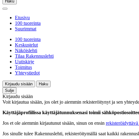
Haku
Etusivu
100 tuoreinta
Suurimmat
100 tuoreinta
Keskustelut
Näköislehti
Tilaa Rakennuslehti
Uutiskirje
Toimitus
Yhteystiedot
Kirjaudu sisään
Haku
Sulje
Kirjaudu sisään
Voit kirjautua sisään, jos olet jo aiemmin rekisteröitynyt ja sen yhteyde
Käyttäjäprofiilissa käyttäjätunnuksenasi toimii sähköpostiosoittees
Jos et ole aiemmin kirjautunut sisään, sinun on ensin
rekisteröidyttävä 
Jos sinulle tulee Rakennuslehti, rekisteröitymällä saat kaikki rakennusle