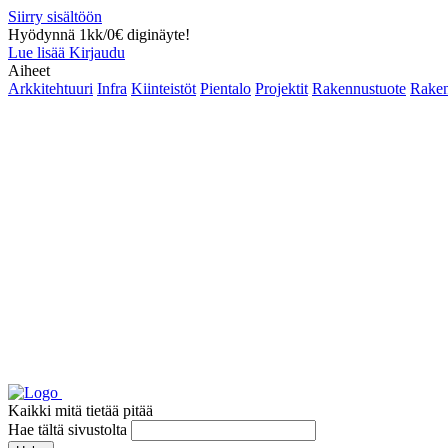
Siirry sisältöön
Hyödynnä 1kk/0€ diginäyte!
Lue lisää
Kirjaudu
Aiheet
Arkkitehtuuri
Infra
Kiinteistöt
Pientalo
Projektit
Rakennustuote
Raken
Kaikki mitä tietää pitää
Hae tältä sivustolta