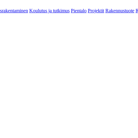
srakentaminen
Koulutus ja tutkimus
Pientalo
Projektit
Rakennustuote
R