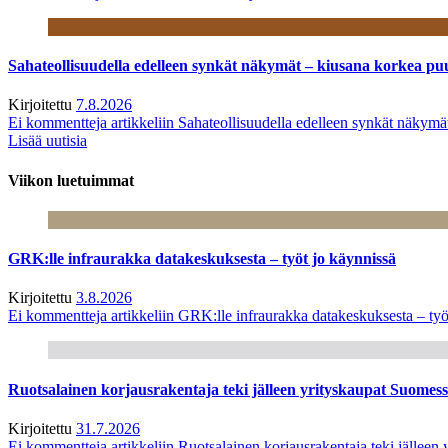
Sahateollisuudella edelleen synkät näkymät – kiusana korkea pu
Kirjoitettu
7.8.2026
Ei kommentteja
artikkeliin Sahateollisuudella edelleen synkät näkym
Lisää uutisia
Viikon luetuimmat
GRK:lle infraurakka datakeskuksesta – työt jo käynnissä
Kirjoitettu
3.8.2026
Ei kommentteja
artikkeliin GRK:lle infraurakka datakeskuksesta – työ
Ruotsalainen korjausrakentaja teki jälleen yrityskaupat Suome
Kirjoitettu
31.7.2026
Ei kommentteja
artikkeliin Ruotsalainen korjausrakentaja teki jälle