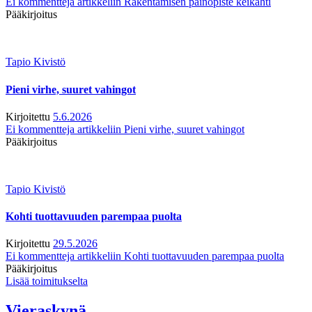
Ei kommentteja
artikkeliin Rakentamisen painopiste keikahti
Pääkirjoitus
Tapio Kivistö
Pieni virhe, suuret vahingot
Kirjoitettu
5.6.2026
Ei kommentteja
artikkeliin Pieni virhe, suuret vahingot
Pääkirjoitus
Tapio Kivistö
Kohti tuottavuuden parempaa puolta
Kirjoitettu
29.5.2026
Ei kommentteja
artikkeliin Kohti tuottavuuden parempaa puolta
Pääkirjoitus
Lisää toimitukselta
Vieraskynä