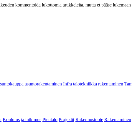
at oikeuden kommentoida lukottomia artikkeleita, mutta et pääse lukemaan l
asuntokauppa
asuntorakentaminen
Infra
talotekniikka
rakentaminen
Tam
n
Koulutus ja tutkimus
Pientalo
Projektit
Rakennustuote
Rakentaminen