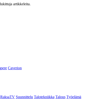
ukittuja artikkeleita.
pere
Caverion
RaksaTV
Suunnittelu
Talotekniikka
Talous
Työelämä