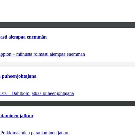
imasti aiempaa enemmän
tappion – miinusta roimasti aiempaa enemmän
aa puheenjohtajana
amista – Dahlbom jatkaa puheenjohtajana
antaminen jatkuu
– Poikkimaantien parantaminen jatkuu