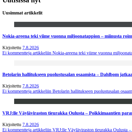
Uusimmat artikkelit
Nokia-areena teki viime vuonna miljoonatappion – miinusta ro
Kirjoitettu
7.8.2026
Ei kommentteja
artikkeliin Nokia-areena teki viime vuonna miljoona
Betolarin hallitukseen puolustusalan osaamista – Dahlbom jatk
Kirjoitettu
7.8.2026
Ei kommentteja
artikkeliin Betolarin hallitukseen puolustusalan osa
VRJ:lle Väyläviraston tieurakka Oulusta – Poikkimaantien par
Kirjoitettu
7.8.2026
Ei kommentteja
artikkeliin VRJ:lle Väyläviraston tieurakka Oulusta 