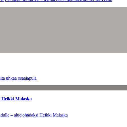
ita uhkaa osaajapula
i Heikki Malaska
dulle – aluejohtajaksi Heikki Malaska