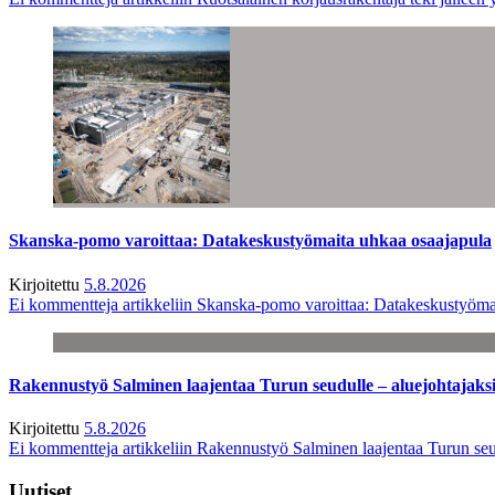
Skanska-pomo varoittaa: Datakeskustyömaita uhkaa osaajapula
Kirjoitettu
5.8.2026
Ei kommentteja
artikkeliin Skanska-pomo varoittaa: Datakeskustyöma
Rakennustyö Salminen laajentaa Turun seudulle – aluejohtajaks
Kirjoitettu
5.8.2026
Ei kommentteja
artikkeliin Rakennustyö Salminen laajentaa Turun seu
Uutiset