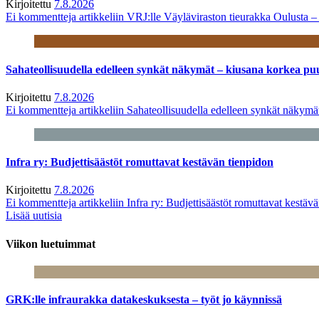
Kirjoitettu
7.8.2026
Ei kommentteja
artikkeliin VRJ:lle Väyläviraston tieurakka Oulusta 
Sahateollisuudella edelleen synkät näkymät – kiusana korkea pu
Kirjoitettu
7.8.2026
Ei kommentteja
artikkeliin Sahateollisuudella edelleen synkät näkym
Infra ry: Budjettisäästöt romuttavat kestävän tienpidon
Kirjoitettu
7.8.2026
Ei kommentteja
artikkeliin Infra ry: Budjettisäästöt romuttavat kestäv
Lisää uutisia
Viikon luetuimmat
GRK:lle infraurakka datakeskuksesta – työt jo käynnissä