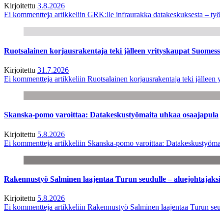
Kirjoitettu
3.8.2026
Ei kommentteja
artikkeliin GRK:lle infraurakka datakeskuksesta – työ
Ruotsalainen korjausrakentaja teki jälleen yrityskaupat Suome
Kirjoitettu
31.7.2026
Ei kommentteja
artikkeliin Ruotsalainen korjausrakentaja teki jälle
Skanska-pomo varoittaa: Datakeskustyömaita uhkaa osaajapula
Kirjoitettu
5.8.2026
Ei kommentteja
artikkeliin Skanska-pomo varoittaa: Datakeskustyöma
Rakennustyö Salminen laajentaa Turun seudulle – aluejohtajaks
Kirjoitettu
5.8.2026
Ei kommentteja
artikkeliin Rakennustyö Salminen laajentaa Turun seu