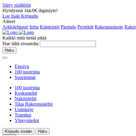
Siirry sisältöön
Hyödynnä 1kk/0€ diginäyte!
Lue lisää
Kirjaudu
Aiheet
Arkkitehtuuri
Infra
Kiinteistöt
Pientalo
Projektit
Rakennustuote
Raken
Kaikki mitä tietää pitää
Hae tältä sivustolta
Haku
Etusivu
100 tuoreinta
Suurimmat
100 tuoreinta
Keskustelut
Näköislehti
Tilaa Rakennuslehti
Uutiskirje
Toimitus
Yhteystiedot
Kirjaudu sisään
Haku