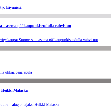
t jo käynnissä
ssa – asema pääkaupunkiseudulla vahvistuu
en yrityskaupat Suomessa – asema pääkaupunkiseudulla vahvistuu
ita uhkaa osaajapula
i Heikki Malaska
dulle – aluejohtajaksi Heikki Malaska