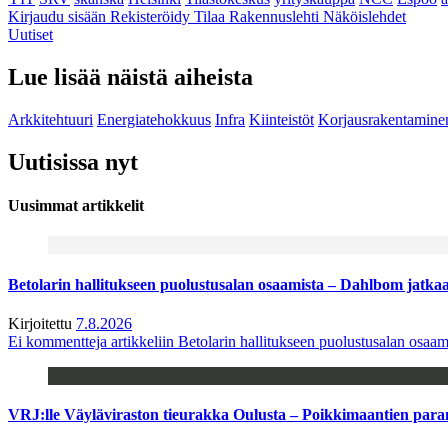
Kirjaudu sisään
Rekisteröidy
Tilaa Rakennuslehti
Näköislehdet
Uutiset
Lue lisää näistä aiheista
Arkkitehtuuri
Energiatehokkuus
Infra
Kiinteistöt
Korjausrakentamine
Uutisissa nyt
Uusimmat artikkelit
Betolarin hallitukseen puolustusalan osaamista – Dahlbom jatk
Kirjoitettu
7.8.2026
Ei kommentteja
artikkeliin Betolarin hallitukseen puolustusalan osa
VRJ:lle Väyläviraston tieurakka Oulusta – Poikkimaantien par