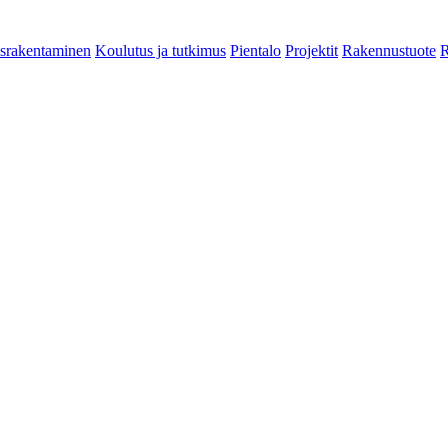
srakentaminen
Koulutus ja tutkimus
Pientalo
Projektit
Rakennustuote
R