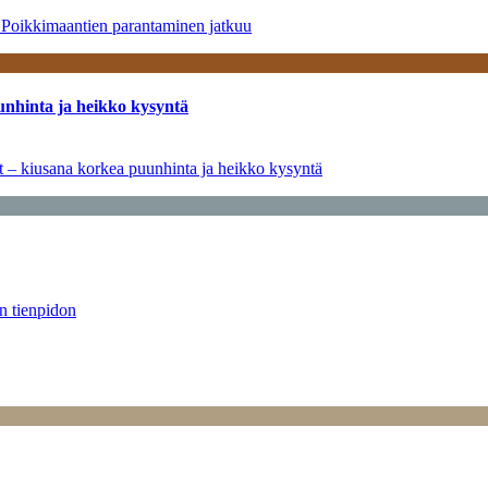
– Poikkimaantien parantaminen jatkuu
unhinta ja heikko kysyntä
ät – kiusana korkea puunhinta ja heikko kysyntä
än tienpidon