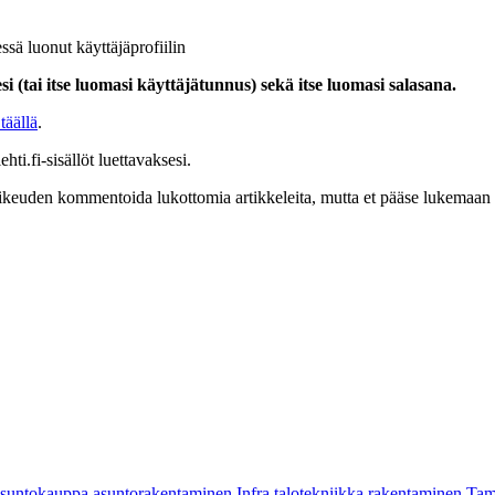
ssä luonut käyttäjäprofiilin
i (tai itse luomasi käyttäjätunnus) sekä itse luomasi salasana.
täällä
.
hti.fi-sisällöt luettavaksesi.
at oikeuden kommentoida lukottomia artikkeleita, mutta et pääse lukemaan l
asuntokauppa
asuntorakentaminen
Infra
talotekniikka
rakentaminen
Tam