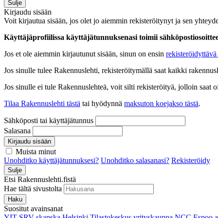
Sulje
Kirjaudu sisään
Voit kirjautua sisään, jos olet jo aiemmin rekisteröitynyt ja sen yhteyde
Käyttäjäprofiilissa käyttäjätunnuksenasi toimii sähköpostiosoittees
Jos et ole aiemmin kirjautunut sisään, sinun on ensin
rekisteröidyttävä 
Jos sinulle tulee Rakennuslehti, rekisteröitymällä saat kaikki rakennusle
Jos sinulle ei tule Rakennuslehteä, voit silti rekisteröityä, jolloin sa
Tilaa Rakennuslehti tästä
tai hyödynnä
maksuton koejakso tästä
.
Sähköposti tai käyttäjätunnus
Salasana
Kirjaudu sisään
Muista minut
Unohditko käyttäjätunnuksesi?
Unohditko salasanasi?
Rekisteröidy
Sulje
Etsi Rakennuslehti.fistä
Hae tältä sivustolta
Haku
Suositut avainsanat
YIT
SRV
skanska
Helsinki
Tilastokeskus
yrityskauppa
NCC
Espoo