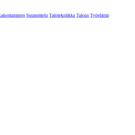
akentaminen
Suunnittelu
Talotekniikka
Talous
Työelämä