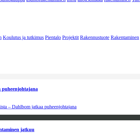
n
Koulutus ja tutkimus
Pientalo
Projektit
Rakennustuote
Rakentaminen
aa puheenjohtajana
amista – Dahlbom jatkaa puheenjohtajana
antaminen jatkuu