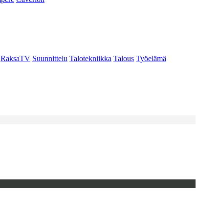
RaksaTV
Suunnittelu
Talotekniikka
Talous
Työelämä