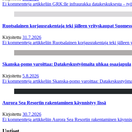
Ei kommentteja
artikkeliin GRK:lle infraurakka datakeskuksesta – työ
Ruotsalainen korjausrakentaja teki jälleen yrityskaupat Suome
Kirjoitettu
31.7.2026
Ei kommentteja
artikkeliin Ruotsalainen korjausrakentaja teki jälle
Skanska-pomo varoittaa: Datakeskustyömaita uhkaa osaajapula
Kirjoitettu
5.8.2026
Ei kommentteja
artikkeliin Skanska-pomo varoittaa: Datakeskustyöma
Aurora Sea Resortin rakentaminen käynnistyy Iissä
Kirjoitettu
30.7.2026
Ei kommentteja
artikkeliin Aurora Sea Resortin rakentaminen käynnis
Uutiset