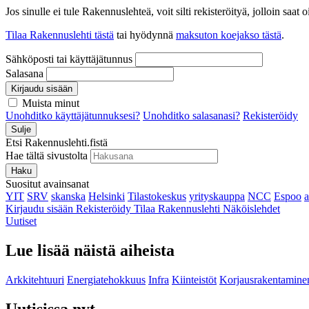
Jos sinulle ei tule Rakennuslehteä, voit silti rekisteröityä, jolloin sa
Tilaa Rakennuslehti tästä
tai hyödynnä
maksuton koejakso tästä
.
Sähköposti tai käyttäjätunnus
Salasana
Kirjaudu sisään
Muista minut
Unohditko käyttäjätunnuksesi?
Unohditko salasanasi?
Rekisteröidy
Sulje
Etsi Rakennuslehti.fistä
Hae tältä sivustolta
Haku
Suositut avainsanat
YIT
SRV
skanska
Helsinki
Tilastokeskus
yrityskauppa
NCC
Espoo
Kirjaudu sisään
Rekisteröidy
Tilaa Rakennuslehti
Näköislehdet
Uutiset
Lue lisää näistä aiheista
Arkkitehtuuri
Energiatehokkuus
Infra
Kiinteistöt
Korjausrakentamine
Uutisissa nyt