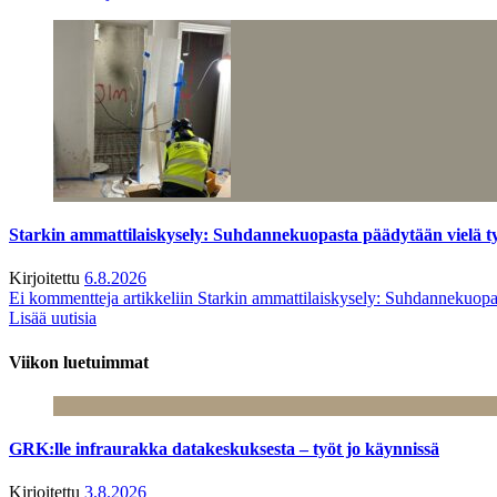
Starkin ammattilaiskysely: Suhdannekuopasta päädytään vielä 
Kirjoitettu
6.8.2026
Ei kommentteja
artikkeliin Starkin ammattilaiskysely: Suhdannekuop
Lisää uutisia
Viikon luetuimmat
GRK:lle infraurakka datakeskuksesta – työt jo käynnissä
Kirjoitettu
3.8.2026