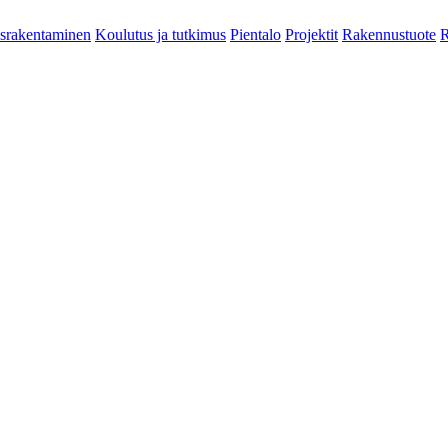
srakentaminen
Koulutus ja tutkimus
Pientalo
Projektit
Rakennustuote
R