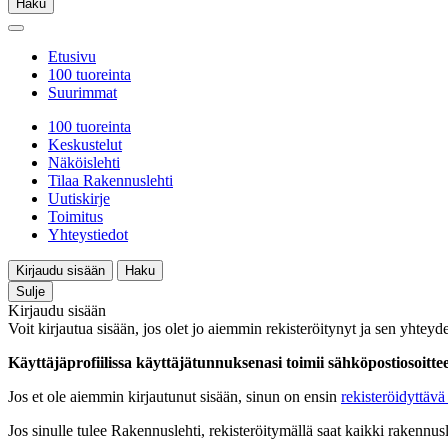
Haku
Etusivu
100 tuoreinta
Suurimmat
100 tuoreinta
Keskustelut
Näköislehti
Tilaa Rakennuslehti
Uutiskirje
Toimitus
Yhteystiedot
Kirjaudu sisään
Haku
Sulje
Kirjaudu sisään
Voit kirjautua sisään, jos olet jo aiemmin rekisteröitynyt ja sen yhteyde
Käyttäjäprofiilissa käyttäjätunnuksenasi toimii sähköpostiosoittees
Jos et ole aiemmin kirjautunut sisään, sinun on ensin
rekisteröidyttävä 
Jos sinulle tulee Rakennuslehti, rekisteröitymällä saat kaikki rakennusle