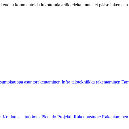
at oikeuden kommentoida lukottomia artikkeleita, mutta et pääse lukemaan l
asuntokauppa
asuntorakentaminen
Infra
talotekniikka
rakentaminen
Tam
n
Koulutus ja tutkimus
Pientalo
Projektit
Rakennustuote
Rakentaminen