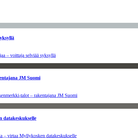
yksyllä
aa – voittaja selviää syksyllä
kentajana JM Suomi
senmerkki-talot – rakentajana JM Suomi
n datakeskukselle
a – virtaa Myllykosken datakeskukselle