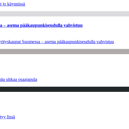
t jo käynnissä
ssa – asema pääkaupunkiseudulla vahvistuu
en yrityskaupat Suomessa – asema pääkaupunkiseudulla vahvistuu
ita uhkaa osaajapula
tyy Iissä