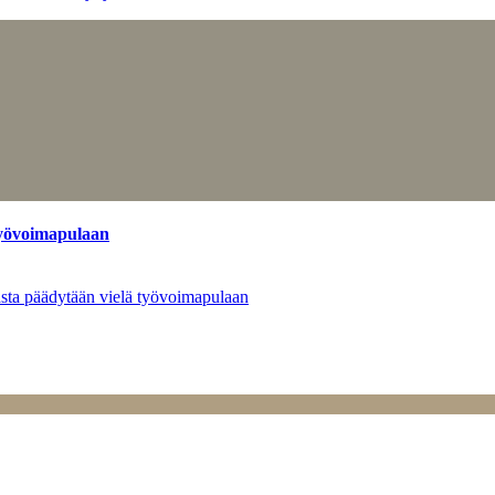
työvoimapulaan
asta päädytään vielä työvoimapulaan