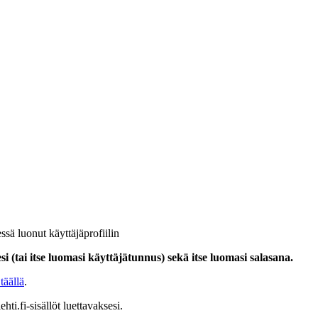
ssä luonut käyttäjäprofiilin
i (tai itse luomasi käyttäjätunnus) sekä itse luomasi salasana.
täällä
.
hti.fi-sisällöt luettavaksesi.