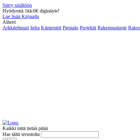
Siirry sisältöön
Hyödynnä 1kk/0€ diginäyte!
Lue lisää
Kirjaudu
Aiheet
Arkkitehtuuri
Infra
Kiinteistöt
Pientalo
Projektit
Rakennustuote
Raken
Kaikki mitä tietää pitää
Hae tältä sivustolta