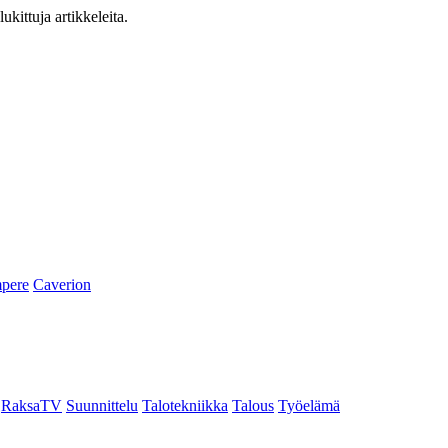
ukittuja artikkeleita.
pere
Caverion
RaksaTV
Suunnittelu
Talotekniikka
Talous
Työelämä