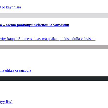
t jo käynnissä
ssa – asema pääkaupunkiseudulla vahvistuu
en yrityskaupat Suomessa – asema pääkaupunkiseudulla vahvistuu
ita uhkaa osaajapula
tyy Iissä