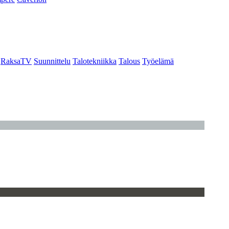
RaksaTV
Suunnittelu
Talotekniikka
Talous
Työelämä