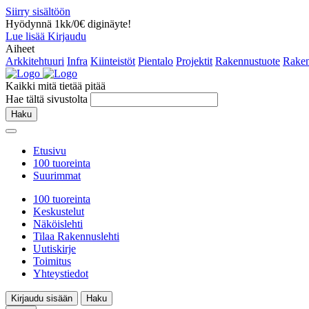
Siirry sisältöön
Hyödynnä 1kk/0€ diginäyte!
Lue lisää
Kirjaudu
Aiheet
Arkkitehtuuri
Infra
Kiinteistöt
Pientalo
Projektit
Rakennustuote
Raken
Kaikki mitä tietää pitää
Hae tältä sivustolta
Haku
Etusivu
100 tuoreinta
Suurimmat
100 tuoreinta
Keskustelut
Näköislehti
Tilaa Rakennuslehti
Uutiskirje
Toimitus
Yhteystiedot
Kirjaudu sisään
Haku