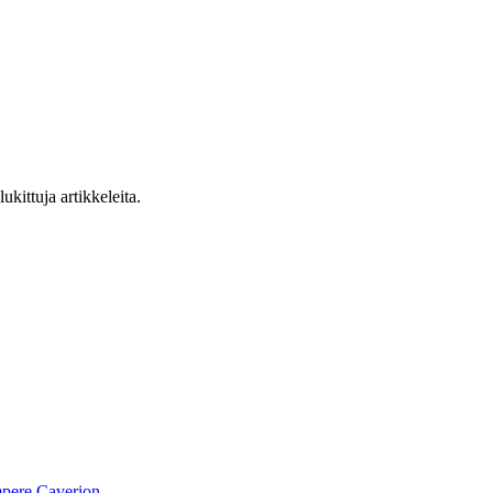
ukittuja artikkeleita.
pere
Caverion