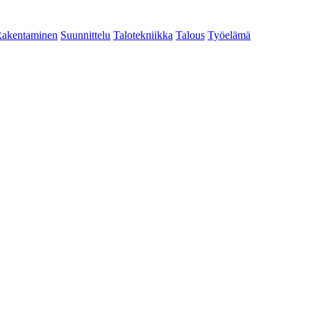
akentaminen
Suunnittelu
Talotekniikka
Talous
Työelämä