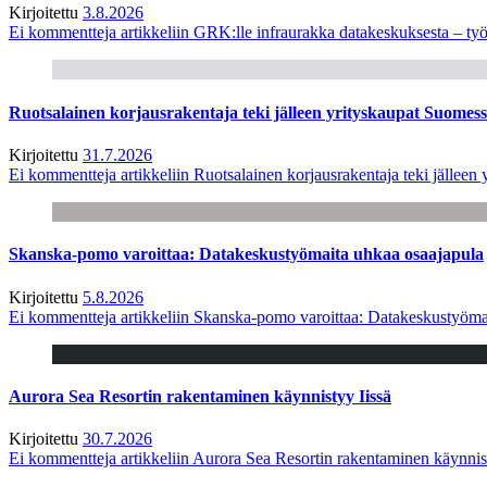
Kirjoitettu
3.8.2026
Ei kommentteja
artikkeliin GRK:lle infraurakka datakeskuksesta – työ
Ruotsalainen korjausrakentaja teki jälleen yrityskaupat Suome
Kirjoitettu
31.7.2026
Ei kommentteja
artikkeliin Ruotsalainen korjausrakentaja teki jälle
Skanska-pomo varoittaa: Datakeskustyömaita uhkaa osaajapula
Kirjoitettu
5.8.2026
Ei kommentteja
artikkeliin Skanska-pomo varoittaa: Datakeskustyöma
Aurora Sea Resortin rakentaminen käynnistyy Iissä
Kirjoitettu
30.7.2026
Ei kommentteja
artikkeliin Aurora Sea Resortin rakentaminen käynnis