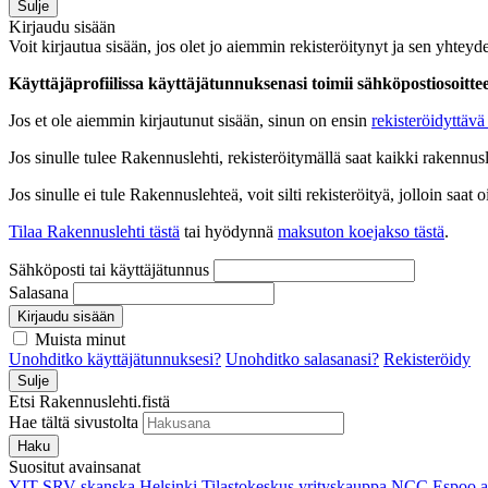
Sulje
Kirjaudu sisään
Voit kirjautua sisään, jos olet jo aiemmin rekisteröitynyt ja sen yhteyde
Käyttäjäprofiilissa käyttäjätunnuksenasi toimii sähköpostiosoittees
Jos et ole aiemmin kirjautunut sisään, sinun on ensin
rekisteröidyttävä 
Jos sinulle tulee Rakennuslehti, rekisteröitymällä saat kaikki rakennusle
Jos sinulle ei tule Rakennuslehteä, voit silti rekisteröityä, jolloin sa
Tilaa Rakennuslehti tästä
tai hyödynnä
maksuton koejakso tästä
.
Sähköposti tai käyttäjätunnus
Salasana
Kirjaudu sisään
Muista minut
Unohditko käyttäjätunnuksesi?
Unohditko salasanasi?
Rekisteröidy
Sulje
Etsi Rakennuslehti.fistä
Hae tältä sivustolta
Haku
Suositut avainsanat
YIT
SRV
skanska
Helsinki
Tilastokeskus
yrityskauppa
NCC
Espoo