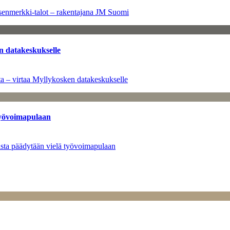
senmerkki-talot – rakentajana JM Suomi
n datakeskukselle
a – virtaa Myllykosken datakeskukselle
työvoimapulaan
asta päädytään vielä työvoimapulaan