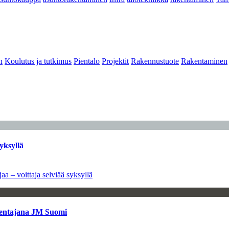
n
Koulutus ja tutkimus
Pientalo
Projektit
Rakennustuote
Rakentaminen
yksyllä
aa – voittaja selviää syksyllä
kentajana JM Suomi