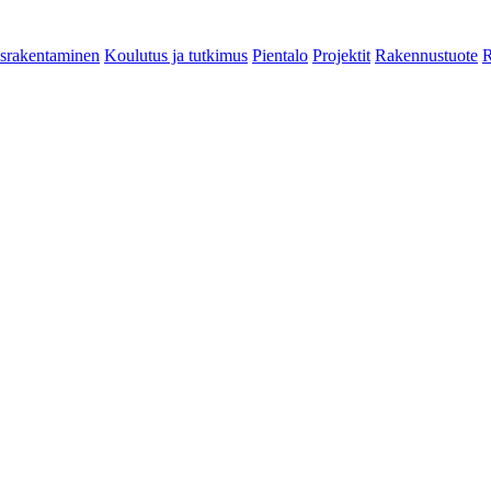
srakentaminen
Koulutus ja tutkimus
Pientalo
Projektit
Rakennustuote
R