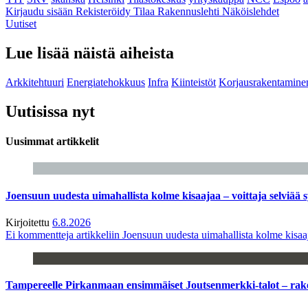
Kirjaudu sisään
Rekisteröidy
Tilaa Rakennuslehti
Näköislehdet
Uutiset
Lue lisää näistä aiheista
Arkkitehtuuri
Energiatehokkuus
Infra
Kiinteistöt
Korjausrakentamine
Uutisissa nyt
Uusimmat artikkelit
Joensuun uudesta uimahallista kolme kisaajaa – voittaja selviää s
Kirjoitettu
6.8.2026
Ei kommentteja
artikkeliin Joensuun uudesta uimahallista kolme kisaaj
Tampereelle Pirkanmaan ensimmäiset Joutsenmerkki-talot – ra