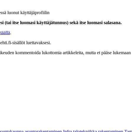
ssä luonut käyttäjäprofiilin
i (tai itse luomasi käyttäjätunnus) sekä itse luomasi salasana.
täällä
.
hti.fi-sisällöt luettavaksesi.
at oikeuden kommentoida lukottomia artikkeleita, mutta et pääse lukemaan l
asuntokauppa
asuntorakentaminen
Infra
talotekniikka
rakentaminen
Tam