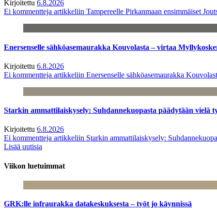
Kirjoitettu
6.8.2026
Ei kommentteja
artikkeliin Tampereelle Pirkanmaan ensimmäiset Jout
Enersenselle sähköasemaurakka Kouvolasta – virtaa Myllykoske
Kirjoitettu
6.8.2026
Ei kommentteja
artikkeliin Enersenselle sähköasemaurakka Kouvolast
Starkin ammattilaiskysely: Suhdannekuopasta päädytään vielä 
Kirjoitettu
6.8.2026
Ei kommentteja
artikkeliin Starkin ammattilaiskysely: Suhdannekuop
Lisää uutisia
Viikon luetuimmat
GRK:lle infraurakka datakeskuksesta – työt jo käynnissä