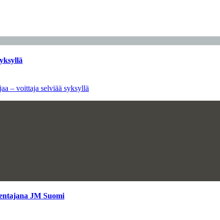
yksyllä
aa – voittaja selviää syksyllä
kentajana JM Suomi