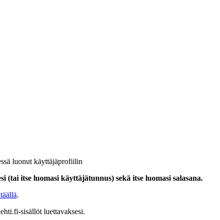
ssä luonut käyttäjäprofiilin
i (tai itse luomasi käyttäjätunnus) sekä itse luomasi salasana.
täällä
.
hti.fi-sisällöt luettavaksesi.