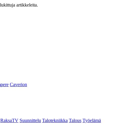
ukittuja artikkeleita.
pere
Caverion
RaksaTV
Suunnittelu
Talotekniikka
Talous
Työelämä