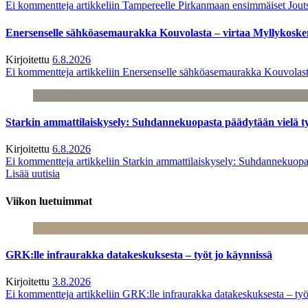
Ei kommentteja
artikkeliin Tampereelle Pirkanmaan ensimmäiset Jout
Enersenselle sähköasemaurakka Kouvolasta – virtaa Myllykoske
Kirjoitettu
6.8.2026
Ei kommentteja
artikkeliin Enersenselle sähköasemaurakka Kouvolast
Starkin ammattilaiskysely: Suhdannekuopasta päädytään vielä 
Kirjoitettu
6.8.2026
Ei kommentteja
artikkeliin Starkin ammattilaiskysely: Suhdannekuop
Lisää uutisia
Viikon luetuimmat
GRK:lle infraurakka datakeskuksesta – työt jo käynnissä
Kirjoitettu
3.8.2026
Ei kommentteja
artikkeliin GRK:lle infraurakka datakeskuksesta – työ