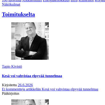
100 tuoreinta
Arkkitehtuuri
Energiatehokkuus
Infra
Kiinteistöt
Korjau
Näkökulmat
Toimitukselta
Tapio Kivistö
Kesä voi vahvistaa elpyvää tunnelmaa
Kirjoitettu
26.6.2026
Ei kommentteja
artikkeliin Kesä voi vahvistaa elpyvää tunnelmaa
Pääkirjoitus