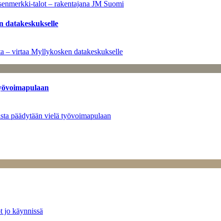
senmerkki-talot – rakentajana JM Suomi
n datakeskukselle
a – virtaa Myllykosken datakeskukselle
työvoimapulaan
asta päädytään vielä työvoimapulaan
t jo käynnissä