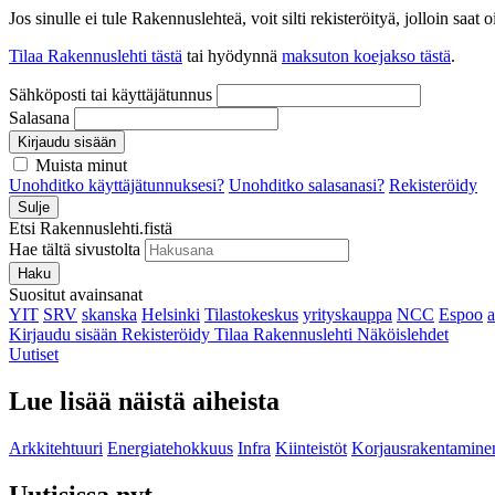
Jos sinulle ei tule Rakennuslehteä, voit silti rekisteröityä, jolloin sa
Tilaa Rakennuslehti tästä
tai hyödynnä
maksuton koejakso tästä
.
Sähköposti tai käyttäjätunnus
Salasana
Kirjaudu sisään
Muista minut
Unohditko käyttäjätunnuksesi?
Unohditko salasanasi?
Rekisteröidy
Sulje
Etsi Rakennuslehti.fistä
Hae tältä sivustolta
Haku
Suositut avainsanat
YIT
SRV
skanska
Helsinki
Tilastokeskus
yrityskauppa
NCC
Espoo
Kirjaudu sisään
Rekisteröidy
Tilaa Rakennuslehti
Näköislehdet
Uutiset
Lue lisää näistä aiheista
Arkkitehtuuri
Energiatehokkuus
Infra
Kiinteistöt
Korjausrakentamine
Uutisissa nyt