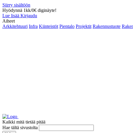
Siirry sisältöön
Hyödynnä 1kk/0€ diginäyte!
Lue lisää
Kirjaudu
Aiheet
Arkkitehtuuri
Infra
Kiinteistöt
Pientalo
Projektit
Rakennustuote
Raken
Kaikki mitä tietää pitää
Hae tältä sivustolta