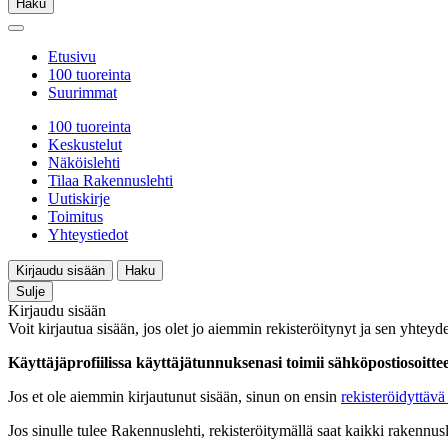
Haku
Etusivu
100 tuoreinta
Suurimmat
100 tuoreinta
Keskustelut
Näköislehti
Tilaa Rakennuslehti
Uutiskirje
Toimitus
Yhteystiedot
Kirjaudu sisään
Haku
Sulje
Kirjaudu sisään
Voit kirjautua sisään, jos olet jo aiemmin rekisteröitynyt ja sen yhteyde
Käyttäjäprofiilissa käyttäjätunnuksenasi toimii sähköpostiosoittees
Jos et ole aiemmin kirjautunut sisään, sinun on ensin
rekisteröidyttävä 
Jos sinulle tulee Rakennuslehti, rekisteröitymällä saat kaikki rakennusle