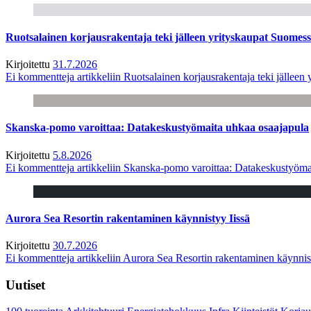
Ruotsalainen korjausrakentaja teki jälleen yrityskaupat Suome
Kirjoitettu
31.7.2026
Ei kommentteja
artikkeliin Ruotsalainen korjausrakentaja teki jälle
Skanska-pomo varoittaa: Datakeskustyömaita uhkaa osaajapula
Kirjoitettu
5.8.2026
Ei kommentteja
artikkeliin Skanska-pomo varoittaa: Datakeskustyöma
Aurora Sea Resortin rakentaminen käynnistyy Iissä
Kirjoitettu
30.7.2026
Ei kommentteja
artikkeliin Aurora Sea Resortin rakentaminen käynnis
Uutiset