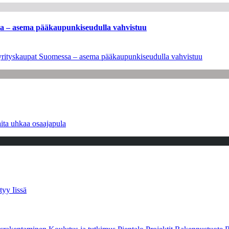
ssa – asema pääkaupunkiseudulla vahvistuu
en yrityskaupat Suomessa – asema pääkaupunkiseudulla vahvistuu
ita uhkaa osaajapula
tyy Iissä