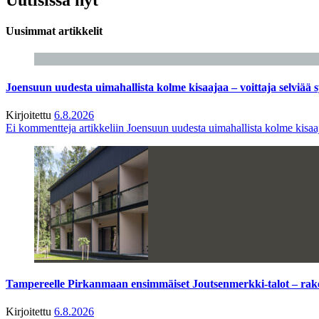
Uusimmat artikkelit
Joensuun uudesta uimahallista kolme kisaajaa – voittaja selviää s
Kirjoitettu
6.8.2026
Ei kommentteja
artikkeliin Joensuun uudesta uimahallista kolme kisaaj
Tampereelle Pirkanmaan ensimmäiset Joutsenmerkki-talot – ra
Kirjoitettu
6.8.2026