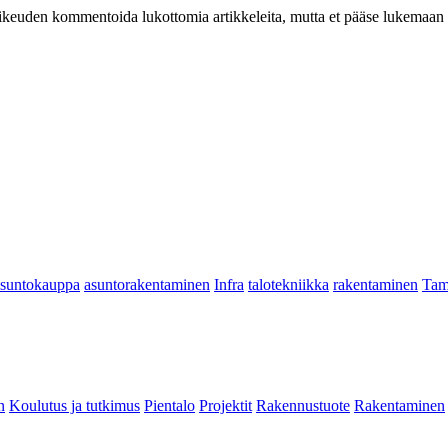
at oikeuden kommentoida lukottomia artikkeleita, mutta et pääse lukemaan l
asuntokauppa
asuntorakentaminen
Infra
talotekniikka
rakentaminen
Tam
n
Koulutus ja tutkimus
Pientalo
Projektit
Rakennustuote
Rakentaminen