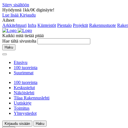
Siirry sisältöön
Hyödynnä 1kk/0€ diginäyte!
Lue lisää
Kirjaudu
Aiheet
Arkkitehtuuri
Infra
Kiinteistöt
Pientalo
Projektit
Rakennustuote
Raken
Kaikki mitä tietää pitää
Hae tältä sivustolta
Haku
Etusivu
100 tuoreinta
Suurimmat
100 tuoreinta
Keskustelut
Näköislehti
Tilaa Rakennuslehti
Uutiskirje
Toimitus
Yhteystiedot
Kirjaudu sisään
Haku