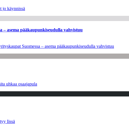
t jo käynnissä
ssa – asema pääkaupunkiseudulla vahvistuu
en yrityskaupat Suomessa – asema pääkaupunkiseudulla vahvistuu
ita uhkaa osaajapula
tyy Iissä