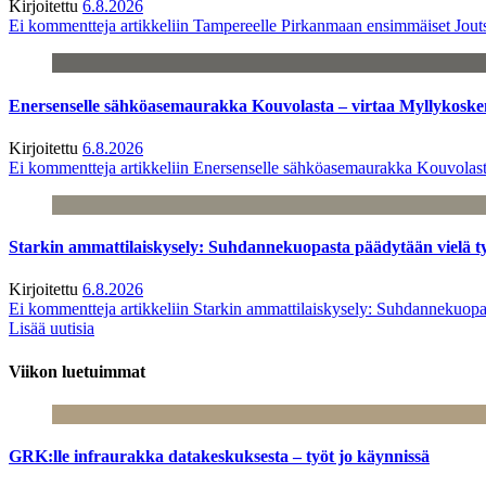
Kirjoitettu
6.8.2026
Ei kommentteja
artikkeliin Tampereelle Pirkanmaan ensimmäiset Jout
Enersenselle sähköasemaurakka Kouvolasta – virtaa Myllykoske
Kirjoitettu
6.8.2026
Ei kommentteja
artikkeliin Enersenselle sähköasemaurakka Kouvolast
Starkin ammattilaiskysely: Suhdannekuopasta päädytään vielä 
Kirjoitettu
6.8.2026
Ei kommentteja
artikkeliin Starkin ammattilaiskysely: Suhdannekuop
Lisää uutisia
Viikon luetuimmat
GRK:lle infraurakka datakeskuksesta – työt jo käynnissä