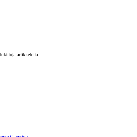
ukittuja artikkeleita.
pere
Caverion