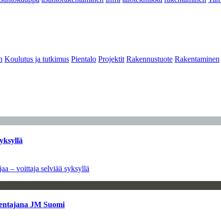
n
Koulutus ja tutkimus
Pientalo
Projektit
Rakennustuote
Rakentaminen
yksyllä
aa – voittaja selviää syksyllä
kentajana JM Suomi