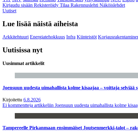
Kirjaudu sisään
Rekisteröidy
Tilaa Rakennuslehti
Näköislehdet
Uutiset
Lue lisää näistä aiheista
Arkkitehtuuri
Energiatehokkuus
Infra
Kiinteistöt
Korjausrakentamine
Uutisissa nyt
Uusimmat artikkelit
Joensuun uudesta uimahallista kolme kisaajaa – voittaja selviää s
Kirjoitettu
6.8.2026
Ei kommentteja
artikkeliin Joensuun uudesta uimahallista kolme kisaaj
Tampereelle Pirkanmaan ensimmäiset Joutsenmerkki-talot – ra