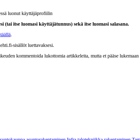
ssä luonut käyttäjäprofiilin
i (tai itse luomasi käyttäjätunnus) sekä itse luomasi salasana.
täällä
.
hti.fi-sisällöt luettavaksesi.
at oikeuden kommentoida lukottomia artikkeleita, mutta et pääse lukemaan l
asuntokauppa
asuntorakentaminen
Infra
talotekniikka
rakentaminen
Tam