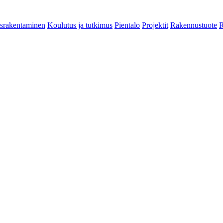
srakentaminen
Koulutus ja tutkimus
Pientalo
Projektit
Rakennustuote
R