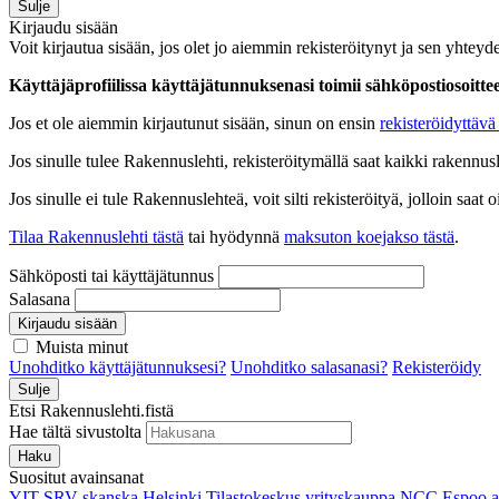
Sulje
Kirjaudu sisään
Voit kirjautua sisään, jos olet jo aiemmin rekisteröitynyt ja sen yhteyde
Käyttäjäprofiilissa käyttäjätunnuksenasi toimii sähköpostiosoittees
Jos et ole aiemmin kirjautunut sisään, sinun on ensin
rekisteröidyttävä 
Jos sinulle tulee Rakennuslehti, rekisteröitymällä saat kaikki rakennusle
Jos sinulle ei tule Rakennuslehteä, voit silti rekisteröityä, jolloin sa
Tilaa Rakennuslehti tästä
tai hyödynnä
maksuton koejakso tästä
.
Sähköposti tai käyttäjätunnus
Salasana
Kirjaudu sisään
Muista minut
Unohditko käyttäjätunnuksesi?
Unohditko salasanasi?
Rekisteröidy
Sulje
Etsi Rakennuslehti.fistä
Hae tältä sivustolta
Haku
Suositut avainsanat
YIT
SRV
skanska
Helsinki
Tilastokeskus
yrityskauppa
NCC
Espoo