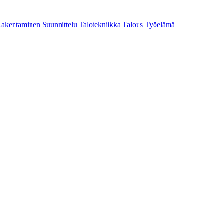
akentaminen
Suunnittelu
Talotekniikka
Talous
Työelämä