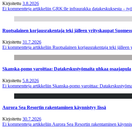
Kirjoitettu
3.8.2026
Ei kommentteja
artikkeliin GRK:lle infraurakka datakeskuksesta – työ
Ruotsalainen korjausrakentaja teki jälleen yrityskaupat Suome
Kirjoitettu
31.7.2026
Ei kommentteja
artikkeliin Ruotsalainen korjausrakentaja teki jälle
Skanska-pomo varoittaa: Datakeskustyömaita uhkaa osaajapula
Kirjoitettu
5.8.2026
Ei kommentteja
artikkeliin Skanska-pomo varoittaa: Datakeskustyöma
Aurora Sea Resortin rakentaminen käynnistyy Iissä
Kirjoitettu
30.7.2026
Ei kommentteja
artikkeliin Aurora Sea Resortin rakentaminen käynnis