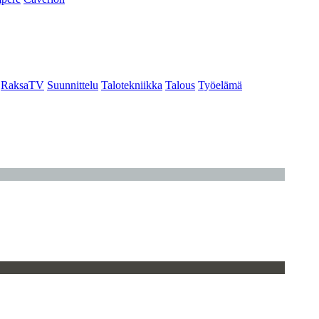
RaksaTV
Suunnittelu
Talotekniikka
Talous
Työelämä