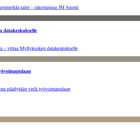
senmerkki-talot – rakentajana JM Suomi
n datakeskukselle
a – virtaa Myllykosken datakeskukselle
työvoimapulaan
asta päädytään vielä työvoimapulaan