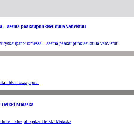
ssa – asema pääkaupunkiseudulla vahvistuu
en yrityskaupat Suomessa – asema pääkaupunkiseudulla vahvistuu
ita uhkaa osaajapula
i Heikki Malaska
dulle – aluejohtajaksi Heikki Malaska