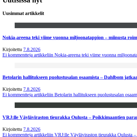
Uusimmat artikkelit
Nokia-areena teki viime vuonna miljoonatappion – miinusta ro
Kirjoitettu
7.8.2026
Ei kommentteja
artikkeliin Nokia-areena teki viime vuonna miljoona
Betolarin hallitukseen puolustusalan osaamista – Dahlbom jatk
Kirjoitettu
7.8.2026
Ei kommentteja
artikkeliin Betolarin hallitukseen puolustusalan osa
VRJ:lle Väyläviraston tieurakka Oulusta – Poikkimaantien par
Kirjoitettu
7.8.2026
Ei kommentteja
artikkeliin VRJ:lle Väyläviraston tieurakka Oulusta 