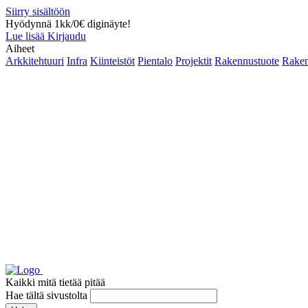
Siirry sisältöön
Hyödynnä 1kk/0€ diginäyte!
Lue lisää
Kirjaudu
Aiheet
Arkkitehtuuri
Infra
Kiinteistöt
Pientalo
Projektit
Rakennustuote
Raken
Kaikki mitä tietää pitää
Hae tältä sivustolta