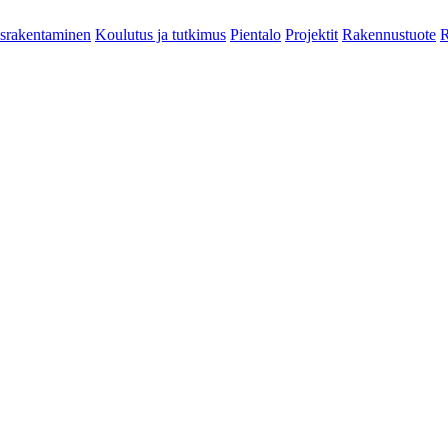
srakentaminen
Koulutus ja tutkimus
Pientalo
Projektit
Rakennustuote
R