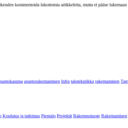
at oikeuden kommentoida lukottomia artikkeleita, mutta et pääse lukemaan l
asuntokauppa
asuntorakentaminen
Infra
talotekniikka
rakentaminen
Tam
n
Koulutus ja tutkimus
Pientalo
Projektit
Rakennustuote
Rakentaminen