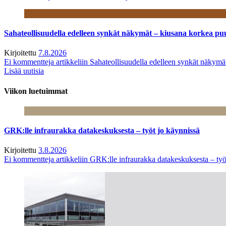
Sahateollisuudella edelleen synkät näkymät – kiusana korkea pu
Kirjoitettu
7.8.2026
Ei kommentteja
artikkeliin Sahateollisuudella edelleen synkät näkym
Lisää uutisia
Viikon luetuimmat
GRK:lle infraurakka datakeskuksesta – työt jo käynnissä
Kirjoitettu
3.8.2026
Ei kommentteja
artikkeliin GRK:lle infraurakka datakeskuksesta – työ