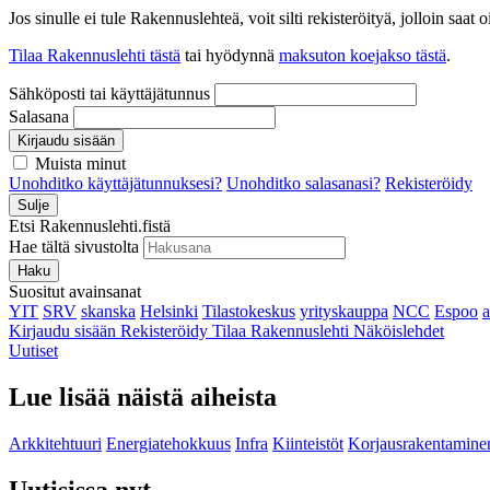
Jos sinulle ei tule Rakennuslehteä, voit silti rekisteröityä, jolloin sa
Tilaa Rakennuslehti tästä
tai hyödynnä
maksuton koejakso tästä
.
Sähköposti tai käyttäjätunnus
Salasana
Kirjaudu sisään
Muista minut
Unohditko käyttäjätunnuksesi?
Unohditko salasanasi?
Rekisteröidy
Sulje
Etsi Rakennuslehti.fistä
Hae tältä sivustolta
Haku
Suositut avainsanat
YIT
SRV
skanska
Helsinki
Tilastokeskus
yrityskauppa
NCC
Espoo
Kirjaudu sisään
Rekisteröidy
Tilaa Rakennuslehti
Näköislehdet
Uutiset
Lue lisää näistä aiheista
Arkkitehtuuri
Energiatehokkuus
Infra
Kiinteistöt
Korjausrakentamine
Uutisissa nyt