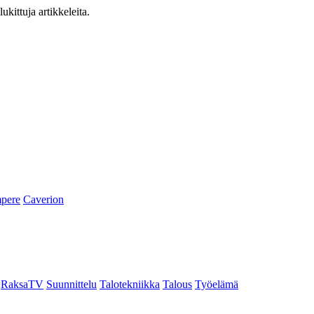
ukittuja artikkeleita.
pere
Caverion
RaksaTV
Suunnittelu
Talotekniikka
Talous
Työelämä