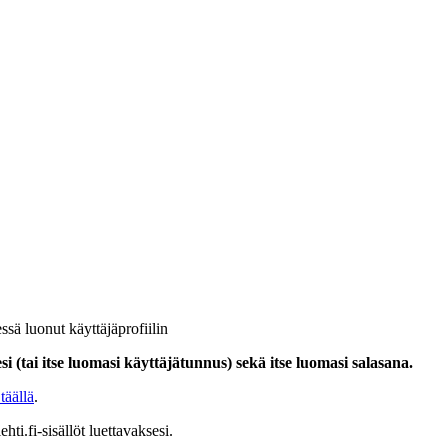
ssä luonut käyttäjäprofiilin
i (tai itse luomasi käyttäjätunnus) sekä itse luomasi salasana.
täällä
.
hti.fi-sisällöt luettavaksesi.