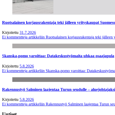
Ruotsalainen korjausrakentaja teki jälleen yrityskaupat Suome
Kirjoitettu
31.7.2026
Ei kommentteja
artikkeliin Ruotsalainen korjausrakentaja teki jälle
Skanska-pomo varoittaa: Datakeskustyömaita uhkaa osaajapula
Kirjoitettu
5.8.2026
Ei kommentteja
artikkeliin Skanska-pomo varoittaa: Datakeskustyöma
Rakennustyö Salminen laajentaa Turun seudulle – aluejohtajaks
Kirjoitettu
5.8.2026
Ei kommentteja
artikkeliin Rakennustyö Salminen laajentaa Turun seu
Uutiset