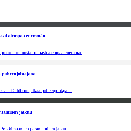
imasti aiempaa enemmän
tappion – miinusta roimasti aiempaa enemmän
aa puheenjohtajana
amista – Dahlbom jatkaa puheenjohtajana
antaminen jatkuu
– Poikkimaantien parantaminen jatkuu