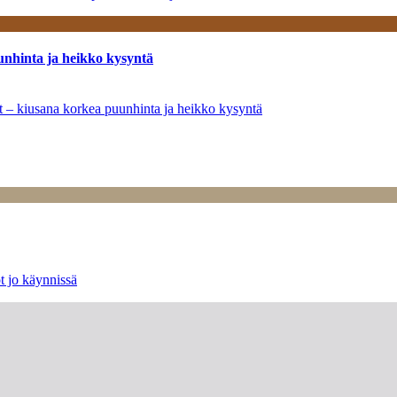
unhinta ja heikko kysyntä
ät – kiusana korkea puunhinta ja heikko kysyntä
t jo käynnissä