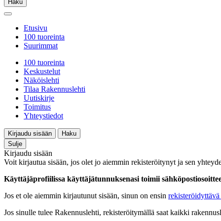
Haku
Etusivu
100 tuoreinta
Suurimmat
100 tuoreinta
Keskustelut
Näköislehti
Tilaa Rakennuslehti
Uutiskirje
Toimitus
Yhteystiedot
Kirjaudu sisään
Haku
Sulje
Kirjaudu sisään
Voit kirjautua sisään, jos olet jo aiemmin rekisteröitynyt ja sen yhteyde
Käyttäjäprofiilissa käyttäjätunnuksenasi toimii sähköpostiosoittees
Jos et ole aiemmin kirjautunut sisään, sinun on ensin
rekisteröidyttävä 
Jos sinulle tulee Rakennuslehti, rekisteröitymällä saat kaikki rakennusle