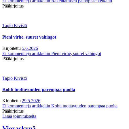
Ei kommentteja
artikkeliin Rakentamisen painopiste keikahti
Pääkirjoitus
Tapio Kivistö
Pieni virhe, suuret vahingot
Kirjoitettu
5.6.2026
Ei kommentteja
artikkeliin Pieni virhe, suuret vahingot
Pääkirjoitus
Tapio Kivistö
Kohti tuottavuuden parempaa puolta
Kirjoitettu
29.5.2026
Ei kommentteja
artikkeliin Kohti tuottavuuden parempaa puolta
Pääkirjoitus
Lisää toimitukselta
Vieraskynä