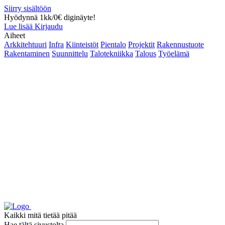
Siirry sisältöön
Hyödynnä 1kk/0€ diginäyte!
Lue lisää
Kirjaudu
Aiheet
Arkkitehtuuri
Infra
Kiinteistöt
Pientalo
Projektit
Rakennustuote
Rakentaminen
Suunnittelu
Talotekniikka
Talous
Työelämä
Kaikki mitä tietää pitää
Hae tältä sivustolta