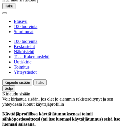
Haku
Etusivu
100 tuoreinta
Suurimmat
100 tuoreinta
Keskustelut
Näköislehti
Tilaa Rakennuslehti
Uutiskirje
Toimitus
Yhteystiedot
Kirjaudu sisään
Haku
Sulje
Kirjaudu sisään
Voit kirjautua sisään, jos olet jo aiemmin rekisteröitynyt ja sen
yhteydessä luonut käyttäjäprofiilin
Käyttäjäprofiilissa käyttäjätunnuksenasi toimii
sähköpostiosoitteesi (tai itse luomasi käyttäjätunnus) sekä itse
luomasi salasana.