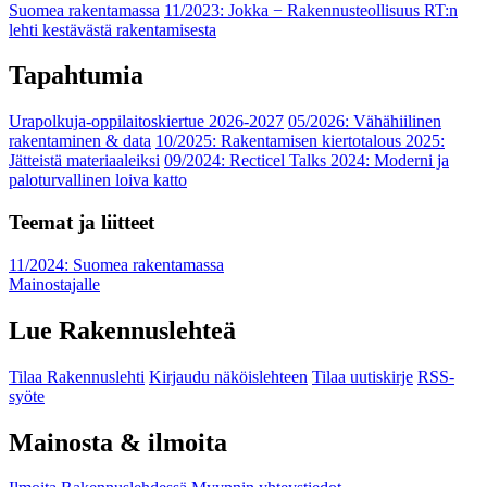
Suomea rakentamassa
11/2023: Jokka − Rakennusteollisuus RT:n
lehti kestävästä rakentamisesta
Tapahtumia
Urapolkuja-oppilaitoskiertue 2026-2027
05/2026: Vähähiilinen
rakentaminen & data
10/2025: Rakentamisen kiertotalous 2025:
Jätteistä materiaaleiksi
09/2024: Recticel Talks 2024: Moderni ja
paloturvallinen loiva katto
Teemat ja liitteet
11/2024: Suomea rakentamassa
Mainostajalle
Lue Rakennuslehteä
Tilaa Rakennuslehti
Kirjaudu näköislehteen
Tilaa uutiskirje
RSS-
syöte
Mainosta & ilmoita