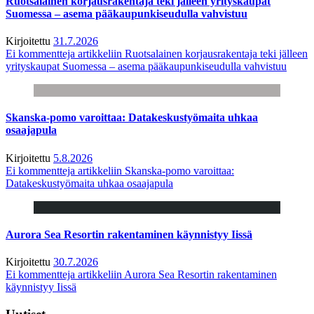
Ruotsalainen korjausrakentaja teki jälleen yrityskaupat
Suomessa – asema pääkaupunkiseudulla vahvistuu
Kirjoitettu
31.7.2026
Ei kommentteja
artikkeliin Ruotsalainen korjausrakentaja teki jälleen
yrityskaupat Suomessa – asema pääkaupunkiseudulla vahvistuu
Skanska-pomo varoittaa: Datakeskustyömaita uhkaa
osaajapula
Kirjoitettu
5.8.2026
Ei kommentteja
artikkeliin Skanska-pomo varoittaa:
Datakeskustyömaita uhkaa osaajapula
Aurora Sea Resortin rakentaminen käynnistyy Iissä
Kirjoitettu
30.7.2026
Ei kommentteja
artikkeliin Aurora Sea Resortin rakentaminen
käynnistyy Iissä