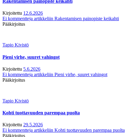
Rakentamisen painopiste keikahti
Kirjoitettu
12.6.2026
Ei kommentteja
artikkeliin Rakentamisen painopiste keikahti
Pääkirjoitus
Tapio Kivistö
Pieni virhe, suuret vahingot
Kirjoitettu
5.6.2026
Ei kommentteja
artikkeliin Pieni virhe, suuret vahingot
Pääkirjoitus
Tapio Kivistö
Kohti tuottavuuden parempaa puolta
Kirjoitettu
29.5.2026
Ei kommentteja
artikkeliin Kohti tuottavuuden parempaa puolta
Pääkirjoitus