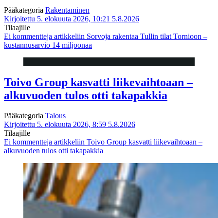
Pääkategoria
Rakentaminen
Kirjoitettu 5. elokuuta 2026, 10:21
5.8.2026
Tilaajille
Ei kommentteja
artikkeliin Sorvoja rakentaa Tullin tilat Tornioon –
kustannusarvio 14 miljoonaa
Toivo Group kasvatti liikevaihtoaan –
alkuvuoden tulos otti takapakkia
Pääkategoria
Talous
Kirjoitettu 5. elokuuta 2026, 8:59
5.8.2026
Tilaajille
Ei kommentteja
artikkeliin Toivo Group kasvatti liikevaihtoaan –
alkuvuoden tulos otti takapakkia