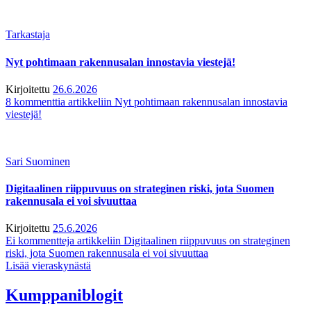
Tarkastaja
Nyt pohtimaan rakennusalan innostavia viestejä!
Kirjoitettu
26.6.2026
8 kommenttia
artikkeliin Nyt pohtimaan rakennusalan innostavia
viestejä!
Sari Suominen
Digitaalinen riippuvuus on strateginen riski, jota Suomen
rakennusala ei voi sivuuttaa
Kirjoitettu
25.6.2026
Ei kommentteja
artikkeliin Digitaalinen riippuvuus on strateginen
riski, jota Suomen rakennusala ei voi sivuuttaa
Lisää vieraskynästä
Kumppaniblogit