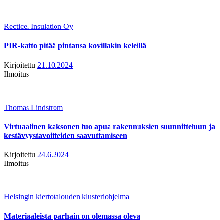
Recticel Insulation Oy
PIR-katto pitää pintansa kovillakin keleillä
Kirjoitettu
21.10.2024
Ilmoitus
Thomas Lindstrom
Virtuaalinen kaksonen tuo apua rakennuksien suunnitteluun ja
kestävyystavoitteiden saavuttamiseen
Kirjoitettu
24.6.2024
Ilmoitus
Helsingin kiertotalouden klusteriohjelma
Materiaaleista parhain on olemassa oleva