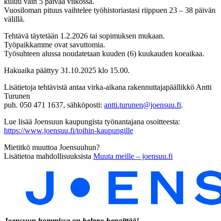
kuluu vain 5 päivää viikossa.
Vuosiloman pituus vaihtelee työhistoriastasi riippuen 23 – 38 päivän
välillä.
Tehtävä täytetään 1.2.2026 tai sopimuksen mukaan.
Työpaikkamme ovat savuttomia.
Työsuhteen alussa noudatetaan kuuden (6) kuukauden koeaikaa.
Hakuaika päättyy 31.10.2025 klo 15.00.
Lisätietoja tehtävistä antaa virka-aikana rakennuttajapäällikkö Antti
Turunen
puh. 050 471 1637, sähköposti:
antti.turunen@joensuu.fi
.
Lue lisää Joensuun kaupungista työnantajana osoitteesta:
https://www.joensuu.fi/toihin-kaupungille
Mietitkö muuttoa Joensuuhun?
Lisätietoa mahdollisuuksista
Muuta meille – joensuu.fi
Joensuun hommissa on helppo hengittää!