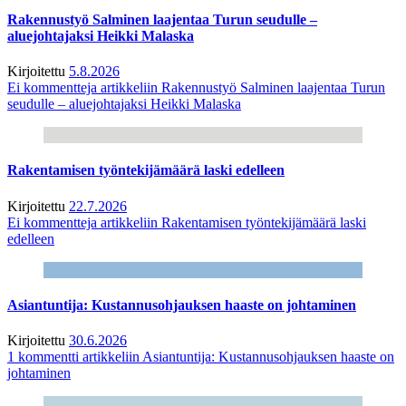
Rakennustyö Salminen laajentaa Turun seudulle –
aluejohtajaksi Heikki Malaska
Kirjoitettu
5.8.2026
Ei kommentteja
artikkeliin Rakennustyö Salminen laajentaa Turun
seudulle – aluejohtajaksi Heikki Malaska
Rakentamisen työntekijämäärä laski edelleen
Kirjoitettu
22.7.2026
Ei kommentteja
artikkeliin Rakentamisen työntekijämäärä laski
edelleen
Asiantuntija: Kustannusohjauksen haaste on johtaminen
Kirjoitettu
30.6.2026
1 kommentti
artikkeliin Asiantuntija: Kustannusohjauksen haaste on
johtaminen