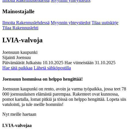
Ilmoita Rakennuslehdessä
Myynnin yhteystiedot
Mainostajalle
Ilmoita Rakennuslehdessä
Myynnin yhteystiedot
Tilaa uutiskirje
Tilaa Rakennuslehti
LVIA-valvoja
Joensuun kaupunki
Sijainti
Joensuu
Päivämäärät
Julkaistu
10.10.2025
Hae viimeistään
31.10.2025
Hae tätä paikkaa
Lähetä sähköpostilla
Joensuun hommissa on helppo hengittää!
Joensuun kaupunki on rento, avoin ja varma työpaikka, jossa teet 78
000 joensuulaisen elämästä parempaa. Rakenteet ovat kunnossa,
pomot kartalla, lomat pitkiä ja töissä on helppo hengittää. Lopeta siis
vatulointi, ja tule meille hommiin!
Nyt meille haetaan
LVIA-valvojaa