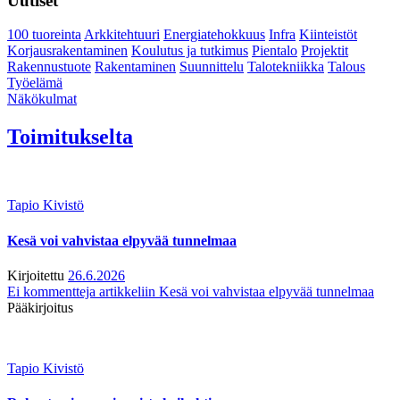
Uutiset
100 tuoreinta
Arkkitehtuuri
Energiatehokkuus
Infra
Kiinteistöt
Korjausrakentaminen
Koulutus ja tutkimus
Pientalo
Projektit
Rakennustuote
Rakentaminen
Suunnittelu
Talotekniikka
Talous
Työelämä
Näkökulmat
Toimitukselta
Tapio Kivistö
Kesä voi vahvistaa elpyvää tunnelmaa
Kirjoitettu
26.6.2026
Ei kommentteja
artikkeliin Kesä voi vahvistaa elpyvää tunnelmaa
Pääkirjoitus
Tapio Kivistö