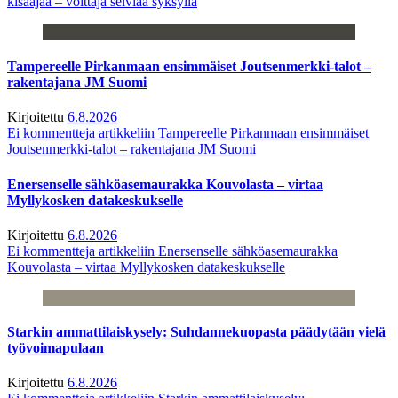
kisaajaa – voittaja selviää syksyllä
Tampereelle Pirkanmaan ensimmäiset Joutsenmerkki-talot –
rakentajana JM Suomi
Kirjoitettu
6.8.2026
Ei kommentteja
artikkeliin Tampereelle Pirkanmaan ensimmäiset
Joutsenmerkki-talot – rakentajana JM Suomi
Enersenselle sähköasemaurakka Kouvolasta – virtaa
Myllykosken datakeskukselle
Kirjoitettu
6.8.2026
Ei kommentteja
artikkeliin Enersenselle sähköasemaurakka
Kouvolasta – virtaa Myllykosken datakeskukselle
Starkin ammattilaiskysely: Suhdannekuopasta päädytään vielä
työvoimapulaan
Kirjoitettu
6.8.2026