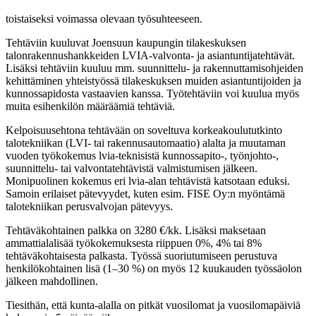
toistaiseksi voimassa olevaan työsuhteeseen.
Tehtäviin kuuluvat Joensuun kaupungin tilakeskuksen
talonrakennushankkeiden LVIA-valvonta- ja asiantuntijatehtävät.
Lisäksi tehtäviin kuuluu mm. suunnittelu- ja rakennuttamisohjeiden
kehittäminen yhteistyössä tilakeskuksen muiden asiantuntijoiden ja
kunnossapidosta vastaavien kanssa. Työtehtäviin voi kuulua myös
muita esihenkilön määräämiä tehtäviä.
Kelpoisuusehtona tehtävään on soveltuva korkeakoulututkinto
talotekniikan (LVI- tai rakennusautomaatio) alalta ja muutaman
vuoden työkokemus lvia-teknisistä kunnossapito-, työnjohto-,
suunnittelu- tai valvontatehtävistä valmistumisen jälkeen.
Monipuolinen kokemus eri lvia-alan tehtävistä katsotaan eduksi.
Samoin erilaiset pätevyydet, kuten esim. FISE Oy:n myöntämä
talotekniikan perusvalvojan pätevyys.
Tehtäväkohtainen palkka on 3280 €/kk. Lisäksi maksetaan
ammattialalisää työkokemuksesta riippuen 0%, 4% tai 8%
tehtäväkohtaisesta palkasta. Työssä suoriutumiseen perustuva
henkilökohtainen lisä (1–30 %) on myös 12 kuukauden työssäolon
jälkeen mahdollinen.
Tiesithän, että kunta-alalla on pitkät vuosilomat ja vuosilomapäiviä