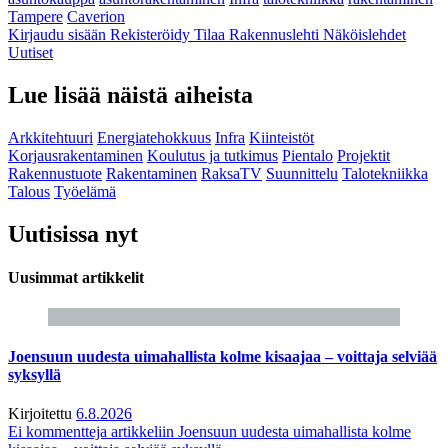
Tampere
Caverion
Kirjaudu sisään
Rekisteröidy
Tilaa Rakennuslehti
Näköislehdet
Uutiset
Lue lisää näistä aiheista
Arkkitehtuuri
Energiatehokkuus
Infra
Kiinteistöt
Korjausrakentaminen
Koulutus ja tutkimus
Pientalo
Projektit
Rakennustuote
Rakentaminen
RaksaTV
Suunnittelu
Talotekniikka
Talous
Työelämä
Uutisissa nyt
Uusimmat artikkelit
Joensuun uudesta uimahallista kolme kisaajaa – voittaja selviää
syksyllä
Kirjoitettu
6.8.2026
Ei kommentteja
artikkeliin Joensuun uudesta uimahallista kolme