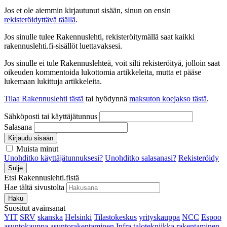
Jos et ole aiemmin kirjautunut sisään, sinun on ensin
rekisteröidyttävä täällä
.
Jos sinulle tulee Rakennuslehti, rekisteröitymällä saat kaikki
rakennuslehti.fi-sisällöt luettavaksesi.
Jos sinulle ei tule Rakennuslehteä, voit silti rekisteröityä, jolloin saat
oikeuden kommentoida lukottomia artikkeleita, mutta et pääse
lukemaan lukittuja artikkeleita.
Tilaa Rakennuslehti tästä
tai hyödynnä
maksuton koejakso tästä
.
Sähköposti tai käyttäjätunnus
Salasana
Kirjaudu sisään
Muista minut
Unohditko käyttäjätunnuksesi?
Unohditko salasanasi?
Rekisteröidy
Sulje
Etsi Rakennuslehti.fistä
Hae tältä sivustolta
Haku
Suositut avainsanat
YIT
SRV
skanska
Helsinki
Tilastokeskus
yrityskauppa
NCC
Espoo
asuntokauppa
asuntorakentaminen
Infra
talotekniikka
rakentaminen