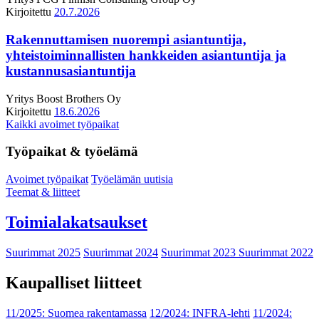
Kirjoitettu
20.7.2026
Rakennuttamisen nuorempi asiantuntija,
yhteistoiminnallisten hankkeiden asiantuntija ja
kustannusasiantuntija
Yritys
Boost Brothers Oy
Kirjoitettu
18.6.2026
Kaikki avoimet työpaikat
Työpaikat & työelämä
Avoimet työpaikat
Työelämän uutisia
Teemat & liitteet
Toimialakatsaukset
Suurimmat 2025
Suurimmat 2024
Suurimmat 2023
Suurimmat 2022
Kaupalliset liitteet
11/2025: Suomea rakentamassa
12/2024: INFRA-lehti
11/2024: