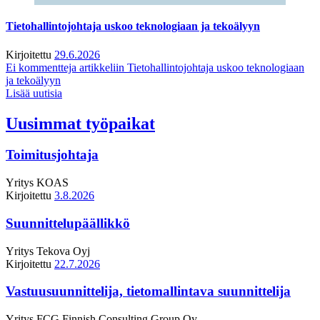
Tietohallintojohtaja uskoo teknologiaan ja tekoälyyn
Kirjoitettu
29.6.2026
Ei kommentteja
artikkeliin Tietohallintojohtaja uskoo teknologiaan
ja tekoälyyn
Lisää uutisia
Uusimmat työpaikat
Toimitusjohtaja
Yritys
KOAS
Kirjoitettu
3.8.2026
Suunnittelupäällikkö
Yritys
Tekova Oyj
Kirjoitettu
22.7.2026
Vastuusuunnittelija, tietomallintava suunnittelija
Yritys
FCG Finnish Consulting Group Oy