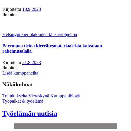
Kirjoitettu
18.9.2023
Ilmoitus
Helsingin kiertotalouden klusteriohjelma
Parempaa tietoa kierrätysmateriaaleista kaivataan
rakennusalalla
Kirjoitettu
21.8.2023
Ilmoitus
Lisää kumppaneilta
Näkökulmat
Toimitukselta
Vieraskynä
Kumppaniblogit
Työpaikat & työelämä
Työelämän uutisia