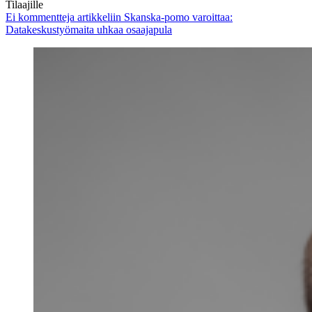
Tilaajille
Ei kommentteja
artikkeliin Skanska-pomo varoittaa:
Datakeskustyömaita uhkaa osaajapula