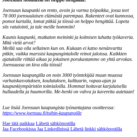
Joensuun kaupunki on rento, avoin ja varma työpaikka, jossa teet
78 000 joensuulaisen elämästä parempaa. Rakenteet ovat kunnossa,
pomot kartalla, lomat pitkiä ja töissä on helppo hengittää. Lopeta
siis vatulointi, ja tule meille hommiin!
Kaunis kaupunki, mutkaton meininki ja kolmisen tuhatta työkaveria.
Mitä vielä arvot?
Meillä saa olla sellainen kun on. Kukaan ei katso nenänvartta
pitkin, vaikka marssisi kaupungintalolle reinot jaloissa. Kaikkien
ajatuksille riittää aikaa ja jokainen porukastamme on yhtä arvokas.
Joensuussa on kiva olla töissä!
Joensuun kaupungilla on noin 3000 työntekijää muun muassa
varhaiskasvatuksen, koulutuksen, kulttuurin, vapaa-ajan ja
kaupunkiympäristön toimialoilla. Hommat hoituvat karjalaisella
hulluudella ja huumorilla. Me-henki on vahva ja kavereita autetaan!
Lue lisää Joensuun kaupungista työnantajana osoitteessa:
https://www.joensuu.fi/toihin-kaupungille
Hae tätä paikkaa
Lähetä sähköpostilla
Jaa Facebookissa
Jaa LinkedInissä
Lähetä linkki sähköpostilla