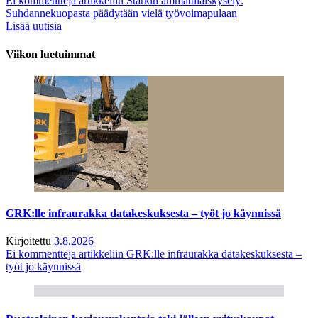
Ei kommentteja
artikkeliin Starkin ammattilaiskysely:
Suhdannekuopasta päädytään vielä työvoimapulaan
Lisää uutisia
Viikon luetuimmat
GRK:lle infraurakka datakeskuksesta – työt jo käynnissä
Kirjoitettu
3.8.2026
Ei kommentteja
artikkeliin GRK:lle infraurakka datakeskuksesta –
työt jo käynnissä