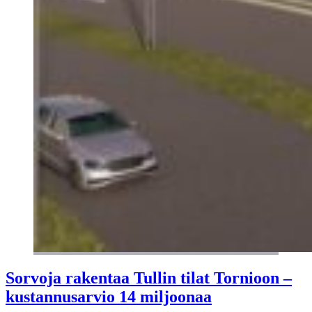
Sorvoja rakentaa Tullin tilat Tornioon –
kustannusarvio 14 miljoonaa