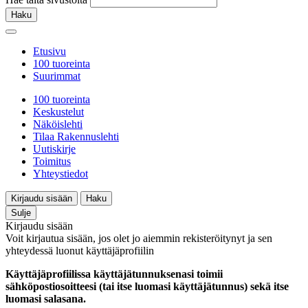
Haku
Etusivu
100 tuoreinta
Suurimmat
100 tuoreinta
Keskustelut
Näköislehti
Tilaa Rakennuslehti
Uutiskirje
Toimitus
Yhteystiedot
Kirjaudu sisään
Haku
Sulje
Kirjaudu sisään
Voit kirjautua sisään, jos olet jo aiemmin rekisteröitynyt ja sen
yhteydessä luonut käyttäjäprofiilin
Käyttäjäprofiilissa käyttäjätunnuksenasi toimii
sähköpostiosoitteesi (tai itse luomasi käyttäjätunnus) sekä itse
luomasi salasana.