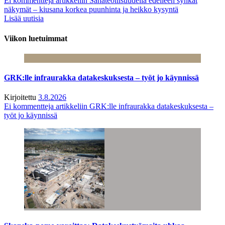
Ei kommentteja
artikkeliin Sahateollisuudella edelleen synkät
näkymät – kiusana korkea puunhinta ja heikko kysyntä
Lisää uutisia
Viikon luetuimmat
GRK:lle infraurakka datakeskuksesta – työt jo käynnissä
Kirjoitettu
3.8.2026
Ei kommentteja
artikkeliin GRK:lle infraurakka datakeskuksesta –
työt jo käynnissä