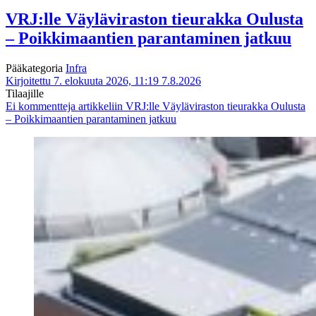
VRJ:lle Väyläviraston tieurakka Oulusta
– Poikkimaantien parantaminen jatkuu
Pääkategoria
Infra
Kirjoitettu 7. elokuuta 2026, 11:19
7.8.2026
Tilaajille
Ei kommentteja
artikkeliin VRJ:lle Väyläviraston tieurakka Oulusta
– Poikkimaantien parantaminen jatkuu