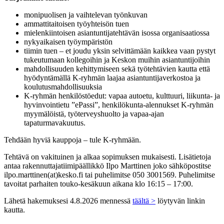
monipuolisen ja vaihtelevan työnkuvan
ammattitaitoisen työyhteisön tuen
mielenkiintoisen asiantuntijatehtävän isossa organisaatiossa
nykyaikaisen työympäristön
tiimin tuen – et joudu yksin selvittämään kaikkea vaan pystyt
tukeutumaan kollegoihin ja Keskon muihin asiantuntijoihin
mahdollisuuden kehittymiseen sekä työtehtävien kautta että
hyödyntämällä K-ryhmän laajaa asiantuntijaverkostoa ja
koulutusmahdollisuuksia
K-ryhmän henkilöstöedut: vapaa autoetu, kulttuuri, liikunta- ja
hyvinvointietu ”ePassi”, henkilökunta-alennukset K-ryhmän
myymälöistä, työterveyshuolto ja vapaa-ajan
tapaturmavakuutus.
Tehdään hyviä kauppoja – tule K-ryhmään.
Tehtävä on vakituinen ja alkaa sopimuksen mukaisesti. Lisätietoja
antaa rakennuttajatiimipäällikkö Ilpo Marttinen joko sähköpostitse
ilpo.marttinen(at)kesko.fi tai puhelimitse 050 3001569. Puhelimitse
tavoitat parhaiten touko-kesäkuun aikana klo 16:15 – 17:00.
Lähetä hakemuksesi 4.8.2026 mennessä
täältä >
löytyvän linkin
kautta.