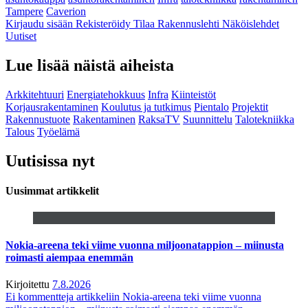
Tampere
Caverion
Kirjaudu sisään
Rekisteröidy
Tilaa Rakennuslehti
Näköislehdet
Uutiset
Lue lisää näistä aiheista
Arkkitehtuuri
Energiatehokkuus
Infra
Kiinteistöt
Korjausrakentaminen
Koulutus ja tutkimus
Pientalo
Projektit
Rakennustuote
Rakentaminen
RaksaTV
Suunnittelu
Talotekniikka
Talous
Työelämä
Uutisissa nyt
Uusimmat artikkelit
Nokia-areena teki viime vuonna miljoonatappion – miinusta
roimasti aiempaa enemmän
Kirjoitettu
7.8.2026
Ei kommentteja
artikkeliin Nokia-areena teki viime vuonna