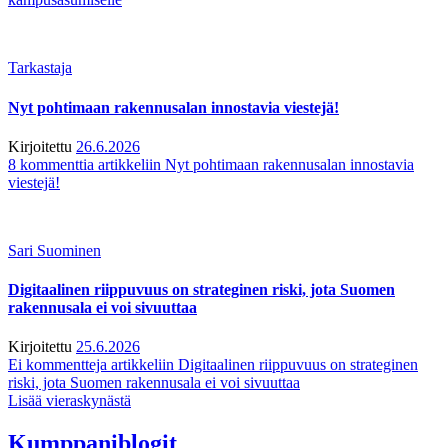
Tarkastaja
Nyt pohtimaan rakennusalan innostavia viestejä!
Kirjoitettu
26.6.2026
8 kommenttia
artikkeliin Nyt pohtimaan rakennusalan innostavia
viestejä!
Sari Suominen
Digitaalinen riippuvuus on strateginen riski, jota Suomen
rakennusala ei voi sivuuttaa
Kirjoitettu
25.6.2026
Ei kommentteja
artikkeliin Digitaalinen riippuvuus on strateginen
riski, jota Suomen rakennusala ei voi sivuuttaa
Lisää vieraskynästä
Kumppaniblogit