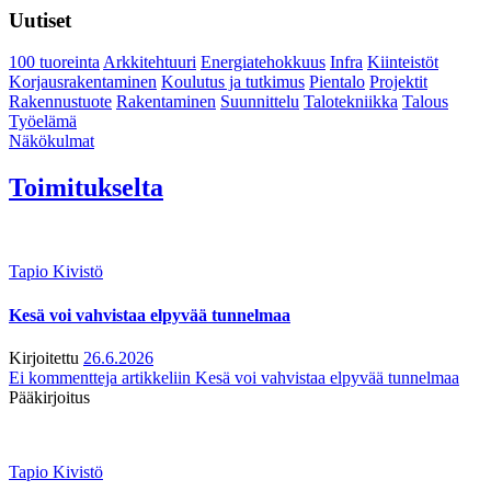
Uutiset
100 tuoreinta
Arkkitehtuuri
Energiatehokkuus
Infra
Kiinteistöt
Korjausrakentaminen
Koulutus ja tutkimus
Pientalo
Projektit
Rakennustuote
Rakentaminen
Suunnittelu
Talotekniikka
Talous
Työelämä
Näkökulmat
Toimitukselta
Tapio Kivistö
Kesä voi vahvistaa elpyvää tunnelmaa
Kirjoitettu
26.6.2026
Ei kommentteja
artikkeliin Kesä voi vahvistaa elpyvää tunnelmaa
Pääkirjoitus
Tapio Kivistö