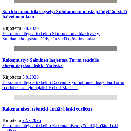
Starkin ammattilaiskysely: Suhdannekuopasta päädytään vielä
työvoimapulaan
Kirjoitettu
6.8.2026
Ei kommentteja
artikkeliin Starkin ammattilaiskysely:
Suhdannekuopasta päädytään vielä työvoimapulaan
Rakennustyö Salminen laajentaa Turun seudulle –
aluejohtajaksi Heikki Malaska
Kirjoitettu
5.8.2026
Ei kommentteja
artikkeliin Rakennustyö Salminen laajentaa Turun
seudulle – aluejohtajaksi Heikki Malaska
Rakentamisen työntekijämäärä laski edelleen
Kirjoitettu
22.7.2026
Ei kommentteja
artikkeliin Rakentamisen työntekijämäärä laski
edelleen