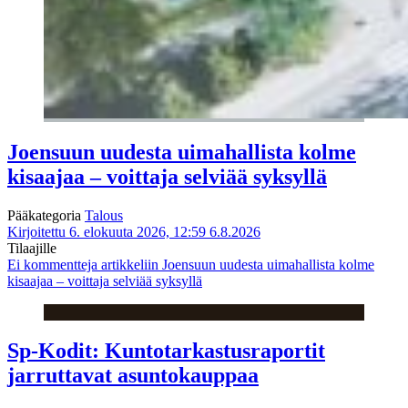
Joensuun uudesta uimahallista kolme
kisaajaa – voittaja selviää syksyllä
Pääkategoria
Talous
Kirjoitettu 6. elokuuta 2026, 12:59
6.8.2026
Tilaajille
Ei kommentteja
artikkeliin Joensuun uudesta uimahallista kolme
kisaajaa – voittaja selviää syksyllä
Sp-Kodit: Kuntotarkastusraportit
jarruttavat asuntokauppaa