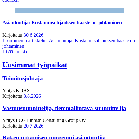
Asiantuntija: Kustannusohjauksen haaste on johtaminen
Kirjoitettu
30.6.2026
1 kommentti
artikkeliin Asiantuntija: Kustannusohjauksen haaste on
johtaminen
Lisää uutisia
Uusimmat työpaikat
Toimitusjohtaja
Yritys
KOAS
Kirjoitettu
3.8.2026
Vastuusuunnittelija, tietomallintava suunnittelija
Yritys
FCG Finnish Consulting Group Oy
Kirjoitettu
20.7.2026
Rakennuttamisen nuorempi asiantuntija,