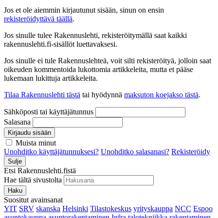
Jos et ole aiemmin kirjautunut sisään, sinun on ensin
rekisteröidyttävä täällä
.
Jos sinulle tulee Rakennuslehti, rekisteröitymällä saat kaikki
rakennuslehti.fi-sisällöt luettavaksesi.
Jos sinulle ei tule Rakennuslehteä, voit silti rekisteröityä, jolloin saat
oikeuden kommentoida lukottomia artikkeleita, mutta et pääse
lukemaan lukittuja artikkeleita.
Tilaa Rakennuslehti tästä
tai hyödynnä
maksuton koejakso tästä
.
Sähköposti tai käyttäjätunnus
Salasana
Kirjaudu sisään
Muista minut
Unohditko käyttäjätunnuksesi?
Unohditko salasanasi?
Rekisteröidy
Sulje
Etsi Rakennuslehti.fistä
Hae tältä sivustolta
Haku
Suositut avainsanat
YIT
SRV
skanska
Helsinki
Tilastokeskus
yrityskauppa
NCC
Espoo
asuntokauppa
asuntorakentaminen
Infra
talotekniikka
rakentaminen