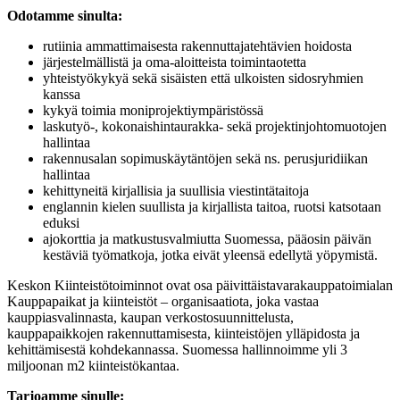
Odotamme sinulta:
rutiinia ammattimaisesta rakennuttajatehtävien hoidosta
järjestelmällistä ja oma-aloitteista toimintaotetta
yhteistyökykyä sekä sisäisten että ulkoisten sidosryhmien
kanssa
kykyä toimia moniprojektiympäristössä
laskutyö-, kokonaishintaurakka- sekä projektinjohtomuotojen
hallintaa
rakennusalan sopimuskäytäntöjen sekä ns. perusjuridiikan
hallintaa
kehittyneitä kirjallisia ja suullisia viestintätaitoja
englannin kielen suullista ja kirjallista taitoa, ruotsi katsotaan
eduksi
ajokorttia ja matkustusvalmiutta Suomessa, pääosin päivän
kestäviä työmatkoja, jotka eivät yleensä edellytä yöpymistä.
Keskon Kiinteistötoiminnot ovat osa päivittäistavarakauppatoimialan
Kauppapaikat ja kiinteistöt – organisaatiota, joka vastaa
kauppiasvalinnasta, kaupan verkostosuunnittelusta,
kauppapaikkojen rakennuttamisesta, kiinteistöjen ylläpidosta ja
kehittämisestä kohdekannassa. Suomessa hallinnoimme yli 3
miljoonan m2 kiinteistökantaa.
Tarjoamme sinulle: