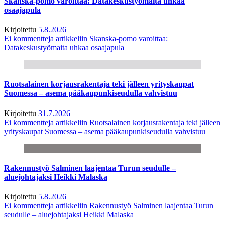
Skanska-pomo varoittaa: Datakeskustyömaita uhkaa
osaajapula
Kirjoitettu
5.8.2026
Ei kommentteja
artikkeliin Skanska-pomo varoittaa:
Datakeskustyömaita uhkaa osaajapula
Ruotsalainen korjausrakentaja teki jälleen yrityskaupat
Suomessa – asema pääkaupunkiseudulla vahvistuu
Kirjoitettu
31.7.2026
Ei kommentteja
artikkeliin Ruotsalainen korjausrakentaja teki jälleen
yrityskaupat Suomessa – asema pääkaupunkiseudulla vahvistuu
Rakennustyö Salminen laajentaa Turun seudulle –
aluejohtajaksi Heikki Malaska
Kirjoitettu
5.8.2026
Ei kommentteja
artikkeliin Rakennustyö Salminen laajentaa Turun
seudulle – aluejohtajaksi Heikki Malaska