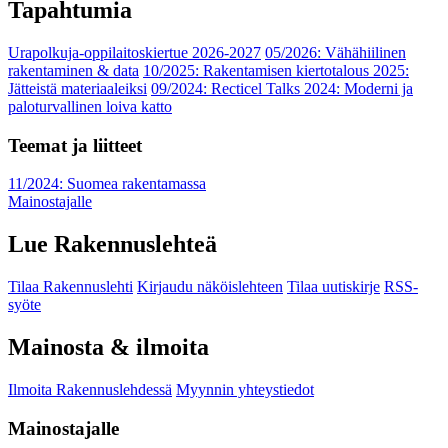
Tapahtumia
Urapolkuja-oppilaitoskiertue 2026-2027
05/2026: Vähähiilinen
rakentaminen & data
10/2025: Rakentamisen kiertotalous 2025:
Jätteistä materiaaleiksi
09/2024: Recticel Talks 2024: Moderni ja
paloturvallinen loiva katto
Teemat ja liitteet
11/2024: Suomea rakentamassa
Mainostajalle
Lue Rakennuslehteä
Tilaa Rakennuslehti
Kirjaudu näköislehteen
Tilaa uutiskirje
RSS-
syöte
Mainosta & ilmoita
Ilmoita Rakennuslehdessä
Myynnin yhteystiedot
Mainostajalle