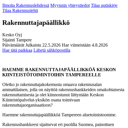
Ilmoita Rakennuslehdessä
Myynnin yhteystiedot
Tilaa uutiskirje
Tilaa Rakennuslehti
Rakennuttajapäällikkö
Kesko Oyj
Sijainti
Tampere
Päivämäärät
Julkaistu
22.5.2026
Hae viimeistään
4.8.2026
Hae tätä paikkaa
Lähetä sähköpostilla
HAEMME RAKENNUTTAJAPÄÄLLIKKÖÄ KESKON
KIINTEISTÖTOIMINTOIHIN TAMPEREELLE
Oletko jo rakennuttajakokemusta omaava rakennusalan
ammattilainen, jolla on näyttöä rakennushankkeiden omakohtaisesta
rakennuttamisesta ja olet kiinnostunut liittymään Keskon
Kiinteistöpalvelut-yksikön osana toimivaan
rakennuttajaorganisaatioon?
Haemme rakennuttajapäällikköä Tampereen aluetoimistoomme.
Rakennushankkeesi sijaitsevat eri puolilla Suomea, painottuen