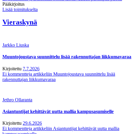
Pääkirjoitus
Lisää toimitukselta
Vieraskynä
Jarkko Liuska
Muuntojoustava suunnittelu lisää rakennuttajan liikkumavaraa
Kirjoitettu
7.7.2026
Ei kommentteja
artikkeliin Muuntojoustava suunnittelu lisää
rakennuttajan liikkumavaraa
Jethro Ollaranta
Asiantuntijat kehittävät uutta mallia kampusasumiselle
Kirjoitettu
29.6.2026
Ei kommentteja
artikkeliin Asiantuntijat kehittävät uutta mallia
kampusasumiselle