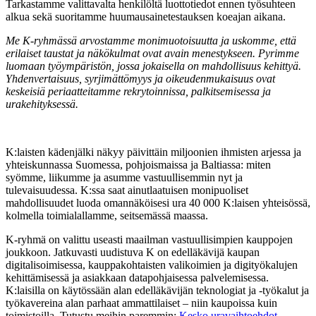
Tarkastamme valittavalta henkilöltä luottotiedot ennen työsuhteen
alkua sekä suoritamme huumausainetestauksen koeajan aikana.
Me K-ryhmässä arvostamme monimuotoisuutta ja uskomme, että
erilaiset taustat ja näkökulmat ovat avain menestykseen. Pyrimme
luomaan työympäristön, jossa jokaisella on mahdollisuus kehittyä.
Yhdenvertaisuus, syrjimättömyys ja oikeudenmukaisuus ovat
keskeisiä periaatteitamme rekrytoinnissa, palkitsemisessa ja
urakehityksessä.
K:laisten kädenjälki näkyy päivittäin miljoonien ihmisten arjessa ja
yhteiskunnassa Suomessa, pohjoismaissa ja Baltiassa: miten
syömme, liikumme ja asumme vastuullisemmin nyt ja
tulevaisuudessa. K:ssa saat ainutlaatuisen monipuoliset
mahdollisuudet luoda omannäköisesi ura 40 000 K:laisen yhteisössä,
kolmella toimialallamme, seitsemässä maassa.
K-ryhmä on valittu useasti maailman vastuullisimpien kauppojen
joukkoon. Jatkuvasti uudistuva K on edelläkävijä kaupan
digitalisoimisessa, kauppakohtaisten valikoimien ja digityökalujen
kehittämisessä ja asiakkaan datapohjaisessa palvelemisessa.
K:laisilla on käytössään alan edelläkävijän teknologiat ja -työkalut ja
työkavereina alan parhaat ammattilaiset – niin kaupoissa kuin
toimistoilla. Tutustu meihin paremmin:
Kesko uravaihtoehdot