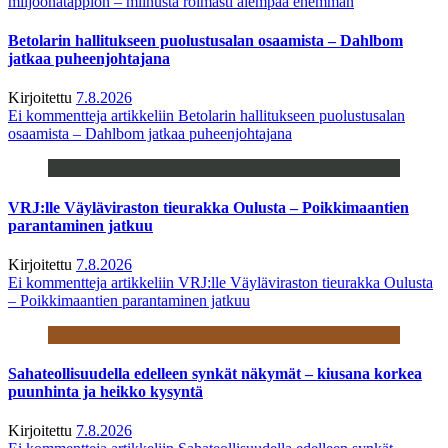
miljoonatappion – miinusta roimasti aiempaa enemmän
Betolarin hallitukseen puolustusalan osaamista – Dahlbom
jatkaa puheenjohtajana
Kirjoitettu
7.8.2026
Ei kommentteja
artikkeliin Betolarin hallitukseen puolustusalan
osaamista – Dahlbom jatkaa puheenjohtajana
VRJ:lle Väyläviraston tieurakka Oulusta – Poikkimaantien
parantaminen jatkuu
Kirjoitettu
7.8.2026
Ei kommentteja
artikkeliin VRJ:lle Väyläviraston tieurakka Oulusta
– Poikkimaantien parantaminen jatkuu
Sahateollisuudella edelleen synkät näkymät – kiusana korkea
puunhinta ja heikko kysyntä
Kirjoitettu
7.8.2026