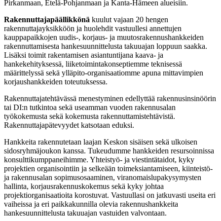
Pirkanmaan, Etelä-Pohjanmaan ja Kanta-Hämeen alueisiin.
Rakennuttajapäällikkönä
kuulut vajaan 20 hengen
rakennuttajayksikköön ja huolehdit vastuullesi annettujen
kauppapaikkojen uudis-, korjaus- ja muutosrakennushankkeiden
rakennuttamisesta hankesuunnittelusta takuuajan loppuun saakka.
Lisäksi toimit rakentamisen asiantuntijana kaava- ja
hankekehityksessä, liiketoimintakonseptiemme teknisessä
määrittelyssä sekä ylläpito-organisaatiomme apuna mittavimpien
korjaushankkeiden toteutuksessa.
Rakennuttajatehtävässä menestyminen edellyttää rakennusinsinöörin
tai DI:n tutkintoa sekä useamman vuoden rakennusalan
työkokemusta sekä kokemusta rakennuttamistehtävistä.
Rakennuttajapätevyydet katsotaan eduksi.
Hankkeita rakennutetaan laajan Keskon sisäisen sekä ulkoisen
sidosryhmäjoukon kanssa. Tukeudumme hankkeiden resursoinnissa
konsulttikumppaneihimme. Yhteistyö- ja viestintätaidot, kyky
projektien organisointiin ja selkeään toimeksiantamiseen, kiinteistö-
ja rakennusalan sopimusosaaminen, viranomaislupakysymysten
hallinta, korjausrakennuskokemus sekä kyky johtaa
projektiorganisaatioita korostuvat. Vastuullasi on jatkuvasti useita eri
vaiheissa ja eri paikkakunnilla olevia rakennushankkeita
hankesuunnittelusta takuuajan vastuiden valvontaan.