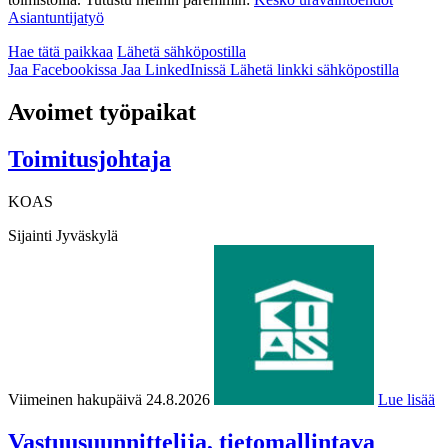
Asiantuntijatyö
Hae tätä paikkaa
Lähetä sähköpostilla
Jaa Facebookissa
Jaa LinkedInissä
Lähetä linkki sähköpostilla
Avoimet työpaikat
Toimitusjohtaja
KOAS
Sijainti
Jyväskylä
Viimeinen hakupäivä 24.8.2026
Lue lisää
Vastuusuunnittelija, tietomallintava