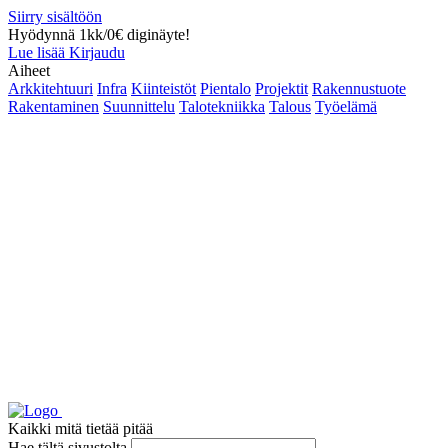
Siirry sisältöön
Hyödynnä 1kk/0€ diginäyte!
Lue lisää
Kirjaudu
Aiheet
Arkkitehtuuri
Infra
Kiinteistöt
Pientalo
Projektit
Rakennustuote
Rakentaminen
Suunnittelu
Talotekniikka
Talous
Työelämä
Kaikki mitä tietää pitää
Hae tältä sivustolta