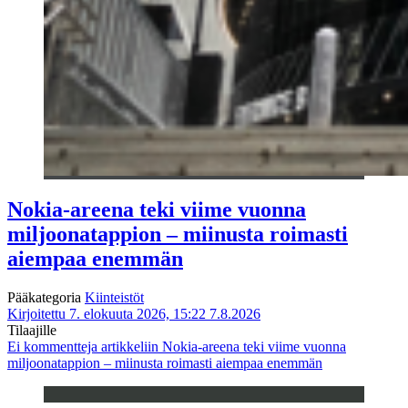
Nokia-areena teki viime vuonna
miljoonatappion – miinusta roimasti
aiempaa enemmän
Pääkategoria
Kiinteistöt
Kirjoitettu 7. elokuuta 2026, 15:22
7.8.2026
Tilaajille
Ei kommentteja
artikkeliin Nokia-areena teki viime vuonna
miljoonatappion – miinusta roimasti aiempaa enemmän