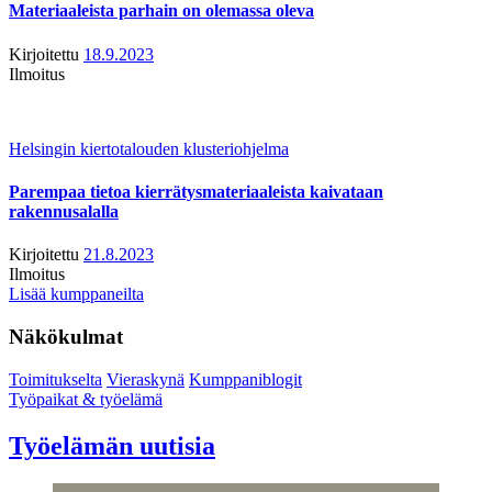
Materiaaleista parhain on olemassa oleva
Kirjoitettu
18.9.2023
Ilmoitus
Helsingin kiertotalouden klusteriohjelma
Parempaa tietoa kierrätysmateriaaleista kaivataan
rakennusalalla
Kirjoitettu
21.8.2023
Ilmoitus
Lisää kumppaneilta
Näkökulmat
Toimitukselta
Vieraskynä
Kumppaniblogit
Työpaikat & työelämä
Työelämän uutisia