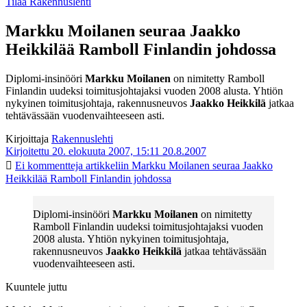
Tilaa Rakennuslehti
Markku Moilanen seuraa Jaakko
Heikkilää Ramboll Finlandin johdossa
Diplomi-insinööri
Markku Moilanen
on nimitetty Ramboll
Finlandin uudeksi toimitusjohtajaksi vuoden 2008 alusta. Yhtiön
nykyinen toimitusjohtaja, rakennusneuvos
Jaakko Heikkilä
jatkaa
tehtävässään vuodenvaihteeseen asti.
Kirjoittaja
Rakennuslehti
Kirjoitettu 20. elokuuta 2007, 15:11
20.8.2007
Ei kommentteja
artikkeliin Markku Moilanen seuraa Jaakko
Heikkilää Ramboll Finlandin johdossa
Diplomi-insinööri
Markku Moilanen
on nimitetty
Ramboll Finlandin uudeksi toimitusjohtajaksi vuoden
2008 alusta. Yhtiön nykyinen toimitusjohtaja,
rakennusneuvos
Jaakko Heikkilä
jatkaa tehtävässään
vuodenvaihteeseen asti.
Kuuntele juttu