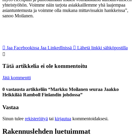
yhteistyöhön. Voimme näin tarjota asiakkaillemme yhä laajempaa
asiantuntemusta ja voimme olla mukana mittavissakin hankkeissa”,
sanoo Moilanen.
Jaa Facebookissa
Jaa LinkedInissä
Lähetä linkki sähköpostilla
Tätä artikkelia ei ole kommentoitu
Jätä kommentti
0 vastausta artikkeliin “Markku Moilanen seuraa Jaakko
Heikkilää Ramboll Finlandin johdossa”
Vastaa
Sinun tulee
rekisteröityä
tai
kirjautua
kommentoidaksesi.
Rakennuslehden luetuimmat