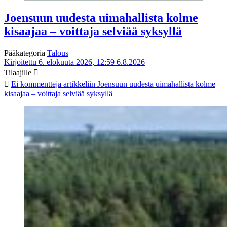
Joensuun uudesta uimahallista kolme
kisaajaa – voittaja selviää syksyllä
Pääkategoria
Talous
Kirjoitettu 6. elokuuta 2026, 12:59
6.8.2026
Tilaajille
Ei kommentteja
artikkeliin Joensuun uudesta uimahallista kolme
kisaajaa – voittaja selviää syksyllä