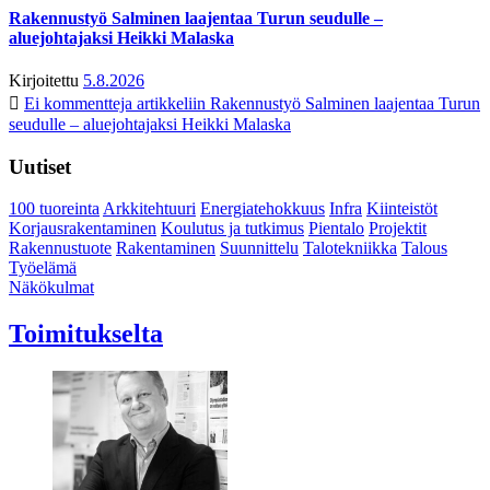
Rakennustyö Salminen laajentaa Turun seudulle –
aluejohtajaksi Heikki Malaska
Kirjoitettu
5.8.2026
Ei kommentteja
artikkeliin Rakennustyö Salminen laajentaa Turun
seudulle – aluejohtajaksi Heikki Malaska
Uutiset
100 tuoreinta
Arkkitehtuuri
Energiatehokkuus
Infra
Kiinteistöt
Korjausrakentaminen
Koulutus ja tutkimus
Pientalo
Projektit
Rakennustuote
Rakentaminen
Suunnittelu
Talotekniikka
Talous
Työelämä
Näkökulmat
Toimitukselta