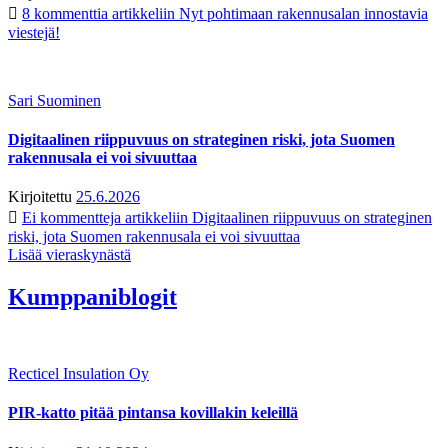
8 kommenttia
artikkeliin Nyt pohtimaan rakennusalan innostavia
viestejä!
Sari Suominen
Digitaalinen riippuvuus on strateginen riski, jota Suomen
rakennusala ei voi sivuuttaa
Kirjoitettu
25.6.2026
Ei kommentteja
artikkeliin Digitaalinen riippuvuus on strateginen
riski, jota Suomen rakennusala ei voi sivuuttaa
Lisää vieraskynästä
Kumppaniblogit
Recticel Insulation Oy
PIR-katto pitää pintansa kovillakin keleillä