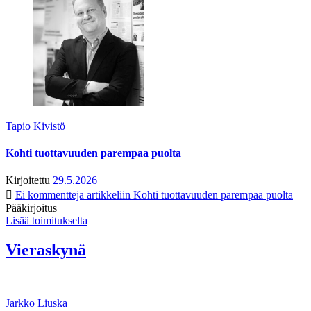
Tapio Kivistö
Kohti tuottavuuden parempaa puolta
Kirjoitettu
29.5.2026
Ei kommentteja
artikkeliin Kohti tuottavuuden parempaa puolta
Pääkirjoitus
Lisää toimitukselta
Vieraskynä
Jarkko Liuska