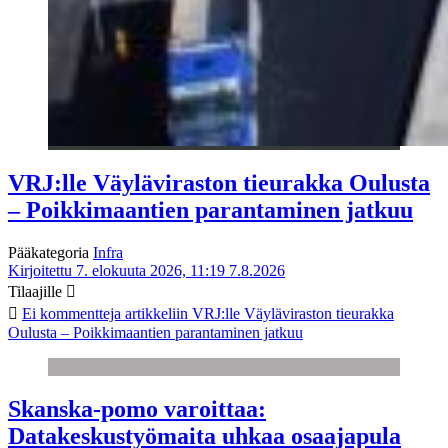
VRJ:lle Väyläviraston tieurakka Oulusta
– Poikkimaantien parantaminen jatkuu
Pääkategoria
Infra
Kirjoitettu 7. elokuuta 2026, 11:19
7.8.2026
Tilaajille
Ei kommentteja
artikkeliin VRJ:lle Väyläviraston tieurakka
Oulusta – Poikkimaantien parantaminen jatkuu
Skanska-pomo varoittaa:
Datakeskustyömaita uhkaa osaajapula