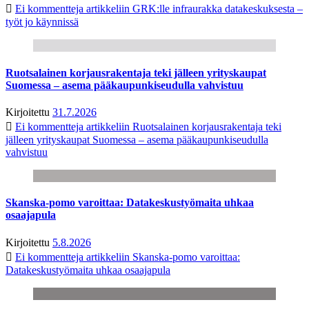
Ei kommentteja
artikkeliin GRK:lle infraurakka datakeskuksesta –
työt jo käynnissä
Ruotsalainen korjausrakentaja teki jälleen yrityskaupat
Suomessa – asema pääkaupunkiseudulla vahvistuu
Kirjoitettu
31.7.2026
Ei kommentteja
artikkeliin Ruotsalainen korjausrakentaja teki
jälleen yrityskaupat Suomessa – asema pääkaupunkiseudulla
vahvistuu
Skanska-pomo varoittaa: Datakeskustyömaita uhkaa
osaajapula
Kirjoitettu
5.8.2026
Ei kommentteja
artikkeliin Skanska-pomo varoittaa:
Datakeskustyömaita uhkaa osaajapula