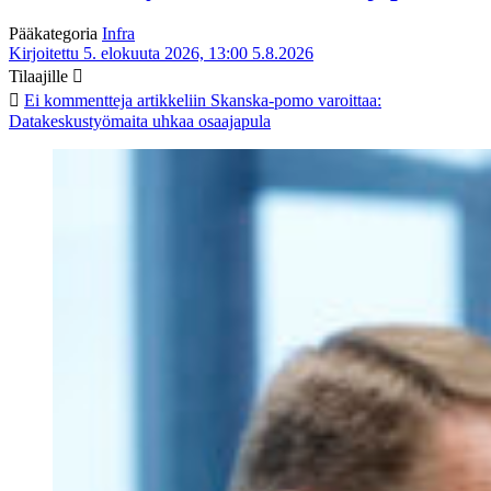
Pääkategoria
Infra
Kirjoitettu 5. elokuuta 2026, 13:00
5.8.2026
Tilaajille
Ei kommentteja
artikkeliin Skanska-pomo varoittaa:
Datakeskustyömaita uhkaa osaajapula