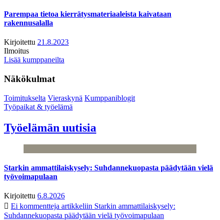
Parempaa tietoa kierrätysmateriaaleista kaivataan
rakennusalalla
Kirjoitettu
21.8.2023
Ilmoitus
Lisää kumppaneilta
Näkökulmat
Toimitukselta
Vieraskynä
Kumppaniblogit
Työpaikat & työelämä
Työelämän uutisia
Starkin ammattilaiskysely: Suhdannekuopasta päädytään vielä
työvoimapulaan
Kirjoitettu
6.8.2026
Ei kommentteja
artikkeliin Starkin ammattilaiskysely:
Suhdannekuopasta päädytään vielä työvoimapulaan