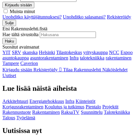
Kirjaudu sisään
Muista minut
Unohditko käyttäjätunnuksesi?
Unohditko salasanasi?
Rekisteröidy
Sulje
Etsi Rakennuslehti.fistä
Hae tältä sivustolta
Haku
Suositut avainsanat
YIT
SRV
skanska
Helsinki
Tilastokeskus
yrityskauppa
NCC
Espoo
asuntokauppa
asuntorakentaminen
Infra
talotekniikka
rakentaminen
Tampere
Caverion
Kirjaudu sisään
Rekisteröidy
Tilaa Rakennuslehti
Näköislehdet
Uutiset
Lue lisää näistä aiheista
Arkkitehtuuri
Energiatehokkuus
Infra
Kiinteistöt
Korjausrakentaminen
Koulutus ja tutkimus
Pientalo
Projektit
Rakennustuote
Rakentaminen
RaksaTV
Suunnittelu
Talotekniikka
Talous
Työelämä
Uutisissa nyt