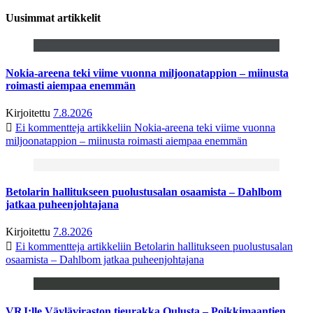
Uusimmat artikkelit
Nokia-areena teki viime vuonna miljoonatappion – miinusta
roimasti aiempaa enemmän
Kirjoitettu
7.8.2026
Ei kommentteja
artikkeliin Nokia-areena teki viime vuonna
miljoonatappion – miinusta roimasti aiempaa enemmän
Betolarin hallitukseen puolustusalan osaamista – Dahlbom
jatkaa puheenjohtajana
Kirjoitettu
7.8.2026
Ei kommentteja
artikkeliin Betolarin hallitukseen puolustusalan
osaamista – Dahlbom jatkaa puheenjohtajana
VRJ:lle Väyläviraston tieurakka Oulusta – Poikkimaantien