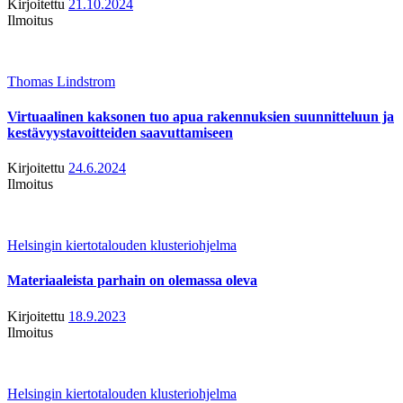
Kirjoitettu
21.10.2024
Ilmoitus
Thomas Lindstrom
Virtuaalinen kaksonen tuo apua rakennuksien suunnitteluun ja
kestävyystavoitteiden saavuttamiseen
Kirjoitettu
24.6.2024
Ilmoitus
Helsingin kiertotalouden klusteriohjelma
Materiaaleista parhain on olemassa oleva
Kirjoitettu
18.9.2023
Ilmoitus
Helsingin kiertotalouden klusteriohjelma