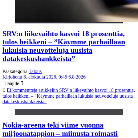
SRV:n liikevaihto kasvoi 18 prosenttia,
tulos heikkeni – ”Käymme parhaillaan
lukuisia neuvotteluja uusista
datakeskushankkeista”
Pääkategoria
Talous
Kirjoitettu 6. elokuuta 2026, 9:45
6.8.2026
Tilaajille
Ei kommentteja
artikkeliin SRV:n liikevaihto kasvoi 18 prosenttia,
tulos heikkeni – ”Käymme parhaillaan lukuisia neuvotteluja uusista
datakeskushankkeista”
Nokia-areena teki viime vuonna
miljoonatappion – miinusta roimasti