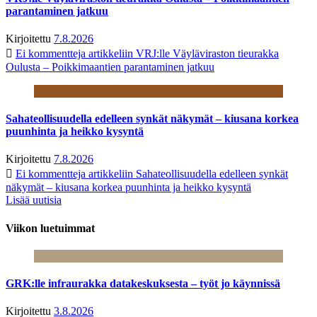
parantaminen jatkuu
Kirjoitettu
7.8.2026
Ei kommentteja
artikkeliin VRJ:lle Väyläviraston tieurakka
Oulusta – Poikkimaantien parantaminen jatkuu
Sahateollisuudella edelleen synkät näkymät – kiusana korkea
puunhinta ja heikko kysyntä
Kirjoitettu
7.8.2026
Ei kommentteja
artikkeliin Sahateollisuudella edelleen synkät
näkymät – kiusana korkea puunhinta ja heikko kysyntä
Lisää uutisia
Viikon luetuimmat
GRK:lle infraurakka datakeskuksesta – työt jo käynnissä
Kirjoitettu
3.8.2026