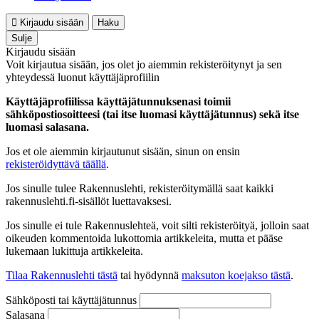
Kirjaudu sisään
Haku
Sulje
Kirjaudu sisään
Voit kirjautua sisään, jos olet jo aiemmin rekisteröitynyt ja sen
yhteydessä luonut käyttäjäprofiilin
Käyttäjäprofiilissa käyttäjätunnuksenasi toimii
sähköpostiosoitteesi (tai itse luomasi käyttäjätunnus) sekä itse
luomasi salasana.
Jos et ole aiemmin kirjautunut sisään, sinun on ensin
rekisteröidyttävä täällä
.
Jos sinulle tulee Rakennuslehti, rekisteröitymällä saat kaikki
rakennuslehti.fi-sisällöt luettavaksesi.
Jos sinulle ei tule Rakennuslehteä, voit silti rekisteröityä, jolloin saat
oikeuden kommentoida lukottomia artikkeleita, mutta et pääse
lukemaan lukittuja artikkeleita.
Tilaa Rakennuslehti tästä
tai hyödynnä
maksuton koejakso tästä
.
Sähköposti tai käyttäjätunnus
Salasana