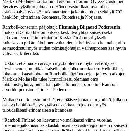
Markku Moilanen on toiminut aiemmin Fortum Oyj:ssä Customer
Services -yksikön johtajana. Hänen vastuullaan ovat olleet
asiakaspalveluyksikön rakentaminen ja kehittäminen sekä yli 700
henkilön johtaminen Suomessa, Ruotsissa ja Norjassa.
Ramboll-konsernin pääjohtaja
Flemming Bligaard Pedersenin
mukaan Rambollille on tärkeää keskittyä yhtäaikaisesti sekä
jatkuvuuteen että innovointiin. Koska tämä on yritykselle
ratkaisevaa pitkän tähtäimen vakauden ja kehityksen kannalta, niin
se muodostui myös uuden toimitusjohtajan valintaprosessissa hyvin
vahvaksi kriteeriksi.
”Uskon, että näiden arvojen myötä olemme löytäneet erityisen
hyvän seuraajan pitkäaikaiselle johtajallemme Jaakko Heikkilälle,
joka on vakaasti johtanut Rambollia läpi huonojen ja hyvin aikojen.
Markku Moilasella tulee luonnollisesti olemaan oma
johtamistyylinsä, mutta hän jatkaa toimintaa samoihin Ramboll-
arvoihin perustuen”, toteaa Pedersen.
Moilanen on innostunut siitä, että pääsee johtamaan yhtiötä, jolla on
osaava henkilöstö, tyytyväiset asiakkaat ja joka on myös
taloudellisesti erinomaisessa kunnossa.
”Ramboll Finland on kasvanut voimakkaasti viime vuosina.
Tulemme jatkamaan asiakaslähtöisen kasvustrategiamme mukaisesti
myös eteenpäin ja panostamaan lisäksi voimakkaasti kansainväliseen