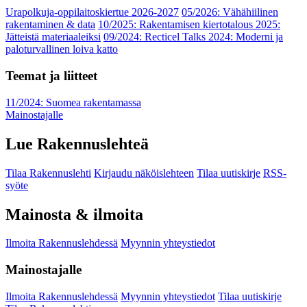
Urapolkuja-oppilaitoskiertue 2026-2027
05/2026: Vähähiilinen
rakentaminen & data
10/2025: Rakentamisen kiertotalous 2025:
Jätteistä materiaaleiksi
09/2024: Recticel Talks 2024: Moderni ja
paloturvallinen loiva katto
Teemat ja liitteet
11/2024: Suomea rakentamassa
Mainostajalle
Lue Rakennuslehteä
Tilaa Rakennuslehti
Kirjaudu näköislehteen
Tilaa uutiskirje
RSS-
syöte
Mainosta & ilmoita
Ilmoita Rakennuslehdessä
Myynnin yhteystiedot
Mainostajalle
Ilmoita Rakennuslehdessä
Myynnin yhteystiedot
Tilaa uutiskirje