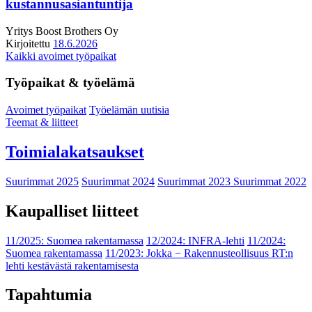
kustannusasiantuntija
Yritys
Boost Brothers Oy
Kirjoitettu
18.6.2026
Kaikki avoimet työpaikat
Työpaikat & työelämä
Avoimet työpaikat
Työelämän uutisia
Teemat & liitteet
Toimialakatsaukset
Suurimmat 2025
Suurimmat 2024
Suurimmat 2023
Suurimmat 2022
Kaupalliset liitteet
11/2025: Suomea rakentamassa
12/2024: INFRA-lehti
11/2024:
Suomea rakentamassa
11/2023: Jokka − Rakennusteollisuus RT:n
lehti kestävästä rakentamisesta
Tapahtumia