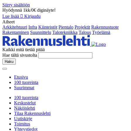
Siirry sisältöön
Hyödynnä 1kk/0€ diginäyte!
Lue lisää
Kirjaudu
Aiheet
Arkkitehtuuri
Infra
Kiinteistöt
Pientalo
Projektit
Rakennustuote
Rakentaminen
Suunnittelu
Talotekniikka
Talous
Työelämä
Kaikki mitä tietää pitää
Hae tältä sivustolta
Haku
Etusivu
100 tuoreinta
Suurimmat
100 tuoreinta
Keskustelut
Näköislehti
Tilaa Rakennuslehti
Uutiskirje
Toimitus
Yhteystiedot