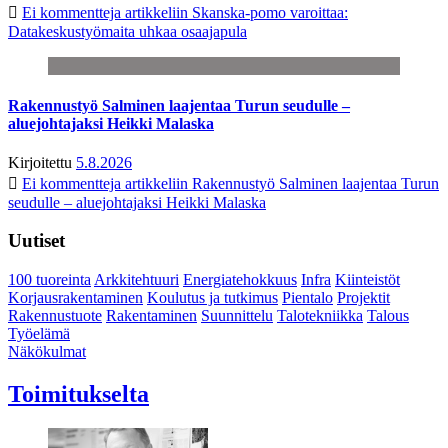
Ei kommentteja
artikkeliin Skanska-pomo varoittaa:
Datakeskustyömaita uhkaa osaajapula
Rakennustyö Salminen laajentaa Turun seudulle –
aluejohtajaksi Heikki Malaska
Kirjoitettu
5.8.2026
Ei kommentteja
artikkeliin Rakennustyö Salminen laajentaa Turun
seudulle – aluejohtajaksi Heikki Malaska
Uutiset
100 tuoreinta
Arkkitehtuuri
Energiatehokkuus
Infra
Kiinteistöt
Korjausrakentaminen
Koulutus ja tutkimus
Pientalo
Projektit
Rakennustuote
Rakentaminen
Suunnittelu
Talotekniikka
Talous
Työelämä
Näkökulmat
Toimitukselta