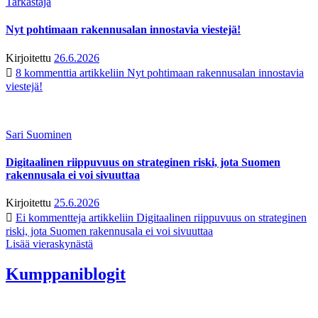
Tarkastaja
Nyt pohtimaan rakennusalan innostavia viestejä!
Kirjoitettu
26.6.2026
8 kommenttia
artikkeliin Nyt pohtimaan rakennusalan innostavia
viestejä!
Sari Suominen
Digitaalinen riippuvuus on strateginen riski, jota Suomen
rakennusala ei voi sivuuttaa
Kirjoitettu
25.6.2026
Ei kommentteja
artikkeliin Digitaalinen riippuvuus on strateginen
riski, jota Suomen rakennusala ei voi sivuuttaa
Lisää vieraskynästä
Kumppaniblogit