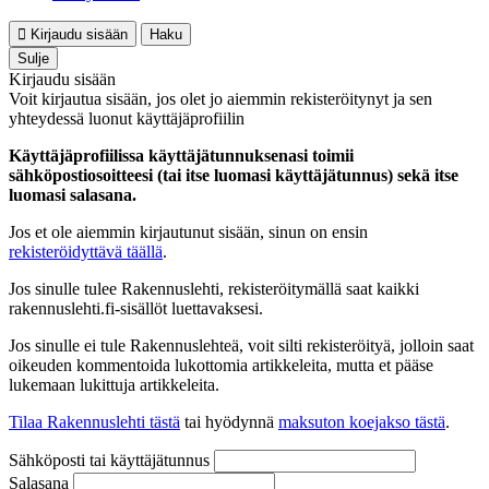
Kirjaudu sisään
Haku
Sulje
Kirjaudu sisään
Voit kirjautua sisään, jos olet jo aiemmin rekisteröitynyt ja sen
yhteydessä luonut käyttäjäprofiilin
Käyttäjäprofiilissa käyttäjätunnuksenasi toimii
sähköpostiosoitteesi (tai itse luomasi käyttäjätunnus) sekä itse
luomasi salasana.
Jos et ole aiemmin kirjautunut sisään, sinun on ensin
rekisteröidyttävä täällä
.
Jos sinulle tulee Rakennuslehti, rekisteröitymällä saat kaikki
rakennuslehti.fi-sisällöt luettavaksesi.
Jos sinulle ei tule Rakennuslehteä, voit silti rekisteröityä, jolloin saat
oikeuden kommentoida lukottomia artikkeleita, mutta et pääse
lukemaan lukittuja artikkeleita.
Tilaa Rakennuslehti tästä
tai hyödynnä
maksuton koejakso tästä
.
Sähköposti tai käyttäjätunnus
Salasana