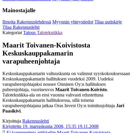
Mainostajalle
Ilmoita Rakennuslehdessä
Myynnin yhteystiedot
Tilaa uutiskirje
Tilaa Rakennuslehti
Kategoriat
Talous
Talotekniikka
Maarit Toivanen-Koivistosta
Keskuskauppakamarin
varapuheenjohtaja
Keskuskauppakamarin valtuuskunta on valinnut syyskokouksessaan
Keskuskauppakamarin hallituksen vuodeksi 2009. Uudeksi
varapuheenjohtajaksi nousee Onninen Oy:n hallituksen
puheenjohtaja, vuorineuvos
Maarit Toivanen-Koivisto
.
Talotekniikka-ala on ensi vuonna vahvasti edustettuna
Keskuskauppakamarin hallituksessa, sillä toisena
varapuheenjohtajana jatkaa Oras Invest Oy:n toimitusjohtaja
Jari
Paasikivi
.
Kirjoittaja
Rakennuslehti
Kirjoitettu 19. marraskuuta 2008, 15:35
19.11.2008
Ei kommentteja
artikkeliin Maarit Toivanen-Koivistosta