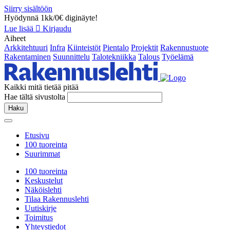
Siirry sisältöön
Hyödynnä 1kk/0€ diginäyte!
Lue lisää
Kirjaudu
Aiheet
Arkkitehtuuri
Infra
Kiinteistöt
Pientalo
Projektit
Rakennustuote
Rakentaminen
Suunnittelu
Talotekniikka
Talous
Työelämä
Kaikki mitä tietää pitää
Hae tältä sivustolta
Haku
Etusivu
100 tuoreinta
Suurimmat
100 tuoreinta
Keskustelut
Näköislehti
Tilaa Rakennuslehti
Uutiskirje
Toimitus
Yhteystiedot