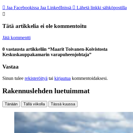
Jaa Facebookissa
Jaa LinkedInissä
Lähetä linkki sähköpostilla
Tätä artikkelia ei ole kommentoitu
Jätä kommentti
0 vastausta artikkeliin “Maarit Toivanen-Koivistosta
Keskuskauppakamarin varapuheenjohtaja”
Vastaa
Sinun tulee
rekisteröityä
tai
kirjautua
kommentoidaksesi.
Rakennuslehden luetuimmat
Tänään
Tällä viikolla
Tässä kuussa