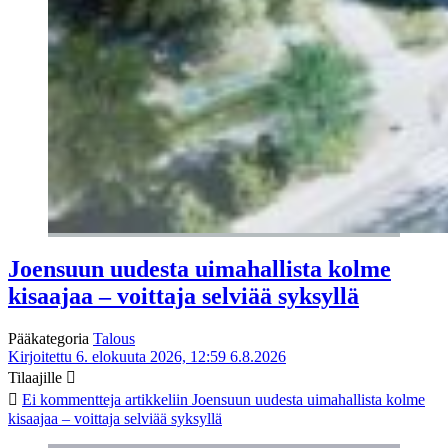
Joensuun uudesta uimahallista kolme
kisaajaa – voittaja selviää syksyllä
Pääkategoria
Talous
Kirjoitettu 6. elokuuta 2026, 12:59
6.8.2026
Tilaajille
Ei kommentteja
artikkeliin Joensuun uudesta uimahallista kolme
kisaajaa – voittaja selviää syksyllä