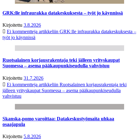
GRK:lle infraurakka datakeskuksesta – työt jo käynnissä
Kirjoitettu
3.8.2026
Ei kommentteja
artikkeliin GRK:lle infraurakka datakeskuksesta –
työt jo käynnissä
Ruotsalainen korjausrakentaja teki jälleen yrityskaupat
Suomessa – asema pääkaupunkiseudulla vahvistuu
Kirjoitettu
31.7.2026
Ei kommentteja
artikkeliin Ruotsalainen korjausrakentaja teki
jälleen yrityskaupat Suomessa – asema pääkaupunkiseudulla
vahvistuu
Skanska-pomo varoittaa: Datakeskustyömaita uhkaa
osaajapula
Kirjoitettu
5.8.2026