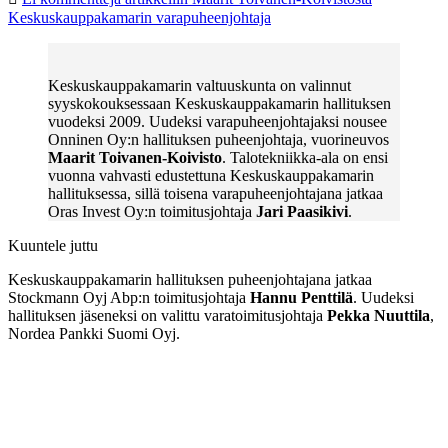
Keskuskauppakamarin varapuheenjohtaja
Keskuskauppakamarin valtuuskunta on valinnut
syyskokouksessaan Keskuskauppakamarin hallituksen
vuodeksi 2009. Uudeksi varapuheenjohtajaksi nousee
Onninen Oy:n hallituksen puheenjohtaja, vuorineuvos
Maarit Toivanen-Koivisto
. Talotekniikka-ala on ensi
vuonna vahvasti edustettuna Keskuskauppakamarin
hallituksessa, sillä toisena varapuheenjohtajana jatkaa
Oras Invest Oy:n toimitusjohtaja
Jari Paasikivi
.
Kuuntele juttu
Keskuskauppakamarin hallituksen puheenjohtajana jatkaa
Stockmann Oyj Abp:n toimitusjohtaja
Hannu Penttilä
. Uudeksi
hallituksen jäseneksi on valittu varatoimitusjohtaja
Pekka Nuuttila
,
Nordea Pankki Suomi Oyj.