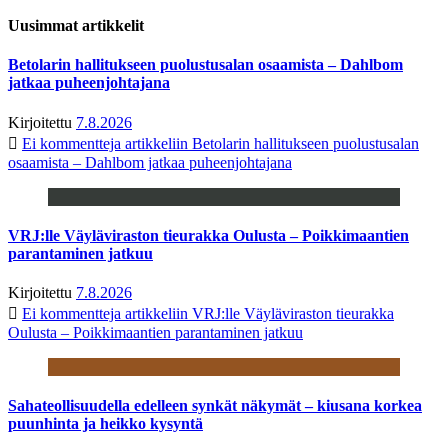
Uusimmat artikkelit
Betolarin hallitukseen puolustusalan osaamista – Dahlbom
jatkaa puheenjohtajana
Kirjoitettu
7.8.2026
Ei kommentteja
artikkeliin Betolarin hallitukseen puolustusalan
osaamista – Dahlbom jatkaa puheenjohtajana
VRJ:lle Väyläviraston tieurakka Oulusta – Poikkimaantien
parantaminen jatkuu
Kirjoitettu
7.8.2026
Ei kommentteja
artikkeliin VRJ:lle Väyläviraston tieurakka
Oulusta – Poikkimaantien parantaminen jatkuu
Sahateollisuudella edelleen synkät näkymät – kiusana korkea
puunhinta ja heikko kysyntä