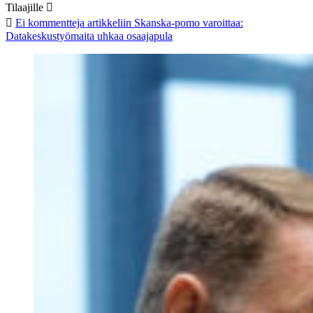
Tilaajille
Ei kommentteja
artikkeliin Skanska-pomo varoittaa:
Datakeskustyömaita uhkaa osaajapula