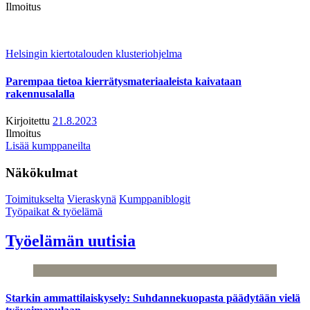
Ilmoitus
Helsingin kiertotalouden klusteriohjelma
Parempaa tietoa kierrätysmateriaaleista kaivataan
rakennusalalla
Kirjoitettu
21.8.2023
Ilmoitus
Lisää kumppaneilta
Näkökulmat
Toimitukselta
Vieraskynä
Kumppaniblogit
Työpaikat & työelämä
Työelämän uutisia
Starkin ammattilaiskysely: Suhdannekuopasta päädytään vielä