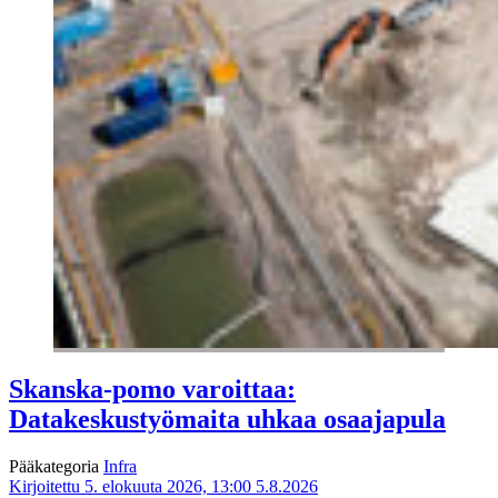
Skanska-pomo varoittaa:
Datakeskustyömaita uhkaa osaajapula
Pääkategoria
Infra
Kirjoitettu 5. elokuuta 2026, 13:00
5.8.2026