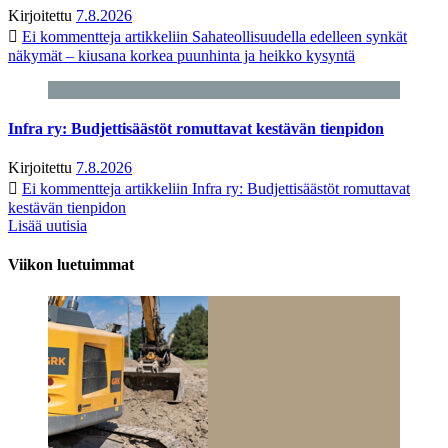
Kirjoitettu
7.8.2026
Ei kommentteja
artikkeliin Sahateollisuudella edelleen synkät
näkymät – kiusana korkea puunhinta ja heikko kysyntä
Infra ry: Budjettisäästöt romuttavat kestävän tienpidon
Kirjoitettu
7.8.2026
Ei kommentteja
artikkeliin Infra ry: Budjettisäästöt romuttavat
kestävän tienpidon
Lisää uutisia
Viikon luetuimmat