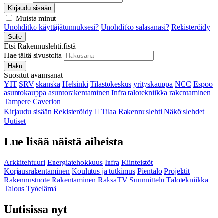
Kirjaudu sisään
Muista minut
Unohditko käyttäjätunnuksesi?
Unohditko salasanasi?
Rekisteröidy
Sulje
Etsi Rakennuslehti.fistä
Hae tältä sivustolta
Haku
Suositut avainsanat
YIT
SRV
skanska
Helsinki
Tilastokeskus
yrityskauppa
NCC
Espoo
asuntokauppa
asuntorakentaminen
Infra
talotekniikka
rakentaminen
Tampere
Caverion
Kirjaudu sisään
Rekisteröidy
Tilaa Rakennuslehti
Näköislehdet
Uutiset
Lue lisää näistä aiheista
Arkkitehtuuri
Energiatehokkuus
Infra
Kiinteistöt
Korjausrakentaminen
Koulutus ja tutkimus
Pientalo
Projektit
Rakennustuote
Rakentaminen
RaksaTV
Suunnittelu
Talotekniikka
Talous
Työelämä
Uutisissa nyt