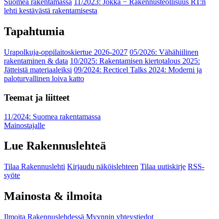
Suomea rakentamassa
11/2023: Jokka − Rakennusteollisuus RT:n
lehti kestävästä rakentamisesta
Tapahtumia
Urapolkuja-oppilaitoskiertue 2026-2027
05/2026: Vähähiilinen
rakentaminen & data
10/2025: Rakentamisen kiertotalous 2025:
Jätteistä materiaaleiksi
09/2024: Recticel Talks 2024: Moderni ja
paloturvallinen loiva katto
Teemat ja liitteet
11/2024: Suomea rakentamassa
Mainostajalle
Lue Rakennuslehteä
Tilaa Rakennuslehti
Kirjaudu näköislehteen
Tilaa uutiskirje
RSS-
syöte
Mainosta & ilmoita
Ilmoita Rakennuslehdessä
Myynnin yhteystiedot