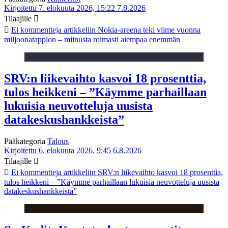
Kirjoitettu 7. elokuuta 2026, 15:22
7.8.2026
Tilaajille
Ei kommentteja
artikkeliin Nokia-areena teki viime vuonna
miljoonatappion – miinusta roimasti aiempaa enemmän
SRV:n liikevaihto kasvoi 18 prosenttia,
tulos heikkeni – ”Käymme parhaillaan
lukuisia neuvotteluja uusista
datakeskushankkeista”
Pääkategoria
Talous
Kirjoitettu 6. elokuuta 2026, 9:45
6.8.2026
Tilaajille
Ei kommentteja
artikkeliin SRV:n liikevaihto kasvoi 18 prosenttia,
tulos heikkeni – ”Käymme parhaillaan lukuisia neuvotteluja uusista
datakeskushankkeista”