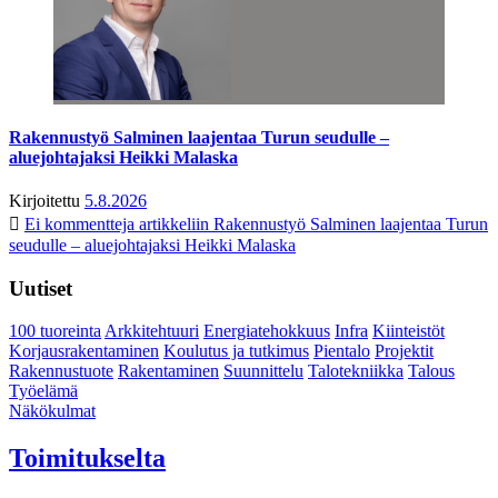
Rakennustyö Salminen laajentaa Turun seudulle –
aluejohtajaksi Heikki Malaska
Kirjoitettu
5.8.2026
Ei kommentteja
artikkeliin Rakennustyö Salminen laajentaa Turun
seudulle – aluejohtajaksi Heikki Malaska
Uutiset
100 tuoreinta
Arkkitehtuuri
Energiatehokkuus
Infra
Kiinteistöt
Korjausrakentaminen
Koulutus ja tutkimus
Pientalo
Projektit
Rakennustuote
Rakentaminen
Suunnittelu
Talotekniikka
Talous
Työelämä
Näkökulmat
Toimitukselta