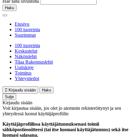
Hae tältä sivustolta
Haku
Etusivu
100 tuoreinta
Suurimmat
100 tuoreinta
Keskustelut
Näköislehti
Tilaa Rakennuslehti
Uutiskirje
Toimitus
Yhteystiedot
Kirjaudu sisään
Haku
Sulje
Kirjaudu sisään
Voit kirjautua sisään, jos olet jo aiemmin rekisteröitynyt ja sen
yhteydessä luonut käyttäjäprofiilin
Käyttäjäprofiilissa käyttäjätunnuksenasi toimii
sähköpostiosoitteesi (tai itse luomasi käyttäjätunnus) sekä itse
luomasi salasana.