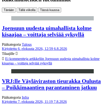
Tänään
Tällä viikolla
Tässä kuussa
Joensuun uudesta uimahallista kolme
kisaajaa – voittaja selviää syksyllä
Pääkategoria
Talous
Kirjoitettu 6. elokuuta 2026, 12:59
6.8.2026
Tilaajille
Ei kommentteja
artikkeliin Joensuun uudesta uimahallista kolme
kisaajaa – voittaja selviää syksyllä
VRJ:lle Väyläviraston tieurakka Oulusta
– Poikkimaantien parantaminen jatkuu
Pääkategoria
Infra
Kirjoitettu 7. elokuuta 2026, 11:19
7.8.2026