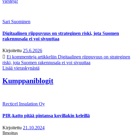
viestejä!
Sari Suominen
Digitaalinen riippuvuus on strateginen riski, jota Suomen
rakennusala ei voi sivuuttaa
Kirjoitettu
25.6.2026
Ei kommentteja
artikkeliin Digitaalinen riippuvuus on strateginen
riski, jota Suomen rakennusala ei voi sivuuttaa
Lisää vieraskynästä
Kumppaniblogit
Recticel Insulation Oy
PIR-katto pitää pintansa kovillakin keleillä
Kirjoitettu
21.10.2024
Ilmoitus