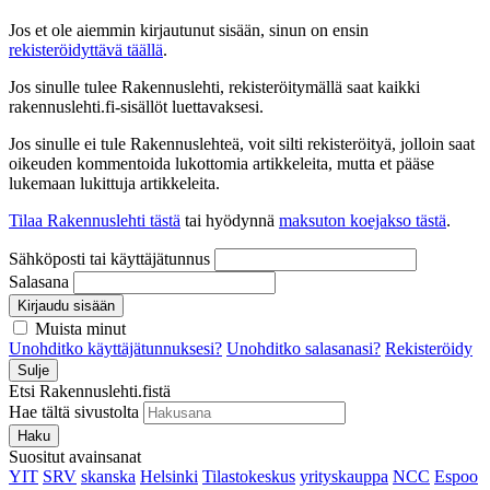
Jos et ole aiemmin kirjautunut sisään, sinun on ensin
rekisteröidyttävä täällä
.
Jos sinulle tulee Rakennuslehti, rekisteröitymällä saat kaikki
rakennuslehti.fi-sisällöt luettavaksesi.
Jos sinulle ei tule Rakennuslehteä, voit silti rekisteröityä, jolloin saat
oikeuden kommentoida lukottomia artikkeleita, mutta et pääse
lukemaan lukittuja artikkeleita.
Tilaa Rakennuslehti tästä
tai hyödynnä
maksuton koejakso tästä
.
Sähköposti tai käyttäjätunnus
Salasana
Kirjaudu sisään
Muista minut
Unohditko käyttäjätunnuksesi?
Unohditko salasanasi?
Rekisteröidy
Sulje
Etsi Rakennuslehti.fistä
Hae tältä sivustolta
Haku
Suositut avainsanat
YIT
SRV
skanska
Helsinki
Tilastokeskus
yrityskauppa
NCC
Espoo