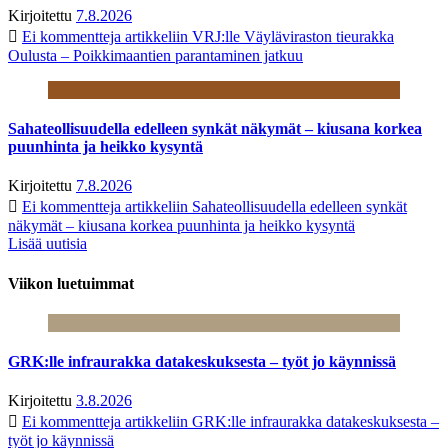
Kirjoitettu
7.8.2026
Ei kommentteja
artikkeliin VRJ:lle Väyläviraston tieurakka
Oulusta – Poikkimaantien parantaminen jatkuu
Sahateollisuudella edelleen synkät näkymät – kiusana korkea
puunhinta ja heikko kysyntä
Kirjoitettu
7.8.2026
Ei kommentteja
artikkeliin Sahateollisuudella edelleen synkät
näkymät – kiusana korkea puunhinta ja heikko kysyntä
Lisää uutisia
Viikon luetuimmat
GRK:lle infraurakka datakeskuksesta – työt jo käynnissä
Kirjoitettu
3.8.2026
Ei kommentteja
artikkeliin GRK:lle infraurakka datakeskuksesta –
työt jo käynnissä