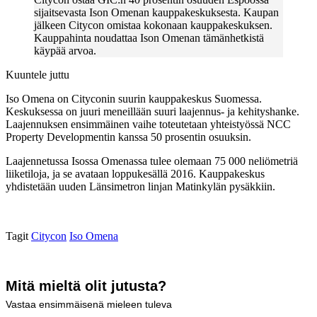
sijaitsevasta Ison Omenan kauppakeskuksesta. Kaupan
jälkeen Citycon omistaa kokonaan kauppakeskuksen.
Kauppahinta noudattaa Ison Omenan tämänhetkistä
käypää arvoa.
Kuuntele juttu
Iso Omena on Cityconin suurin kauppakeskus Suomessa.
Keskuksessa on juuri meneillään suuri laajennus- ja kehityshanke.
Laajennuksen ensimmäinen vaihe toteutetaan yhteistyössä NCC
Property Developmentin kanssa 50 prosentin osuuksin.
Laajennetussa Isossa Omenassa tulee olemaan 75 000 neliömetriä
liiketiloja, ja se avataan loppukesällä 2016. Kauppakeskus
yhdistetään uuden Länsimetron linjan Matinkylän pysäkkiin.
Tagit
Citycon
Iso Omena
Mitä mieltä olit jutusta?
Vastaa ensimmäisenä mieleen tuleva