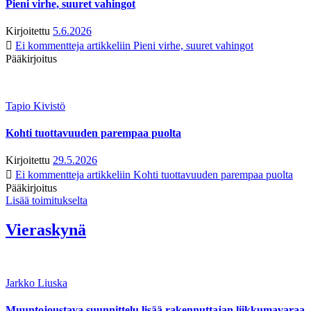
Pieni virhe, suuret vahingot
Kirjoitettu
5.6.2026
Ei kommentteja
artikkeliin Pieni virhe, suuret vahingot
Pääkirjoitus
Tapio Kivistö
Kohti tuottavuuden parempaa puolta
Kirjoitettu
29.5.2026
Ei kommentteja
artikkeliin Kohti tuottavuuden parempaa puolta
Pääkirjoitus
Lisää toimitukselta
Vieraskynä
Jarkko Liuska
Muuntojoustava suunnittelu lisää rakennuttajan liikkumavaraa