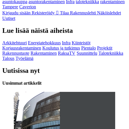
asuntokauppa
asuntorakentaminen
Infra
talotekniikka
rakentaminen
Tampere
Caverion
Kirjaudu sisään
Rekisteröidy
Tilaa Rakennuslehti
Näköislehdet
Uutiset
Lue lisää näistä aiheista
Arkkitehtuuri
Energiatehokkuus
Infra
Kiinteistöt
Korjausrakentaminen
Koulutus ja tutkimus
Pientalo
Projektit
Rakennustuote
Rakentaminen
RaksaTV
Suunnittelu
Talotekniikka
Talous
Työelämä
Uutisissa nyt
Uusimmat artikkelit