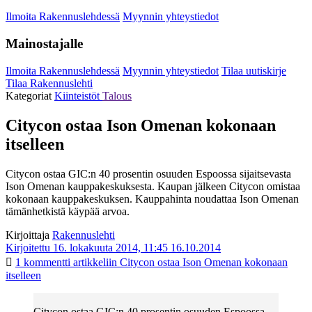
Ilmoita Rakennuslehdessä
Myynnin yhteystiedot
Mainostajalle
Ilmoita Rakennuslehdessä
Myynnin yhteystiedot
Tilaa uutiskirje
Tilaa Rakennuslehti
Kategoriat
Kiinteistöt
Talous
Citycon ostaa Ison Omenan kokonaan
itselleen
Citycon ostaa GIC:n 40 prosentin osuuden Espoossa sijaitsevasta
Ison Omenan kauppakeskuksesta. Kaupan jälkeen Citycon omistaa
kokonaan kauppakeskuksen. Kauppahinta noudattaa Ison Omenan
tämänhetkistä käypää arvoa.
Kirjoittaja
Rakennuslehti
Kirjoitettu 16. lokakuuta 2014, 11:45
16.10.2014
1 kommentti
artikkeliin Citycon ostaa Ison Omenan kokonaan
itselleen
Citycon ostaa GIC:n 40 prosentin osuuden Espoossa