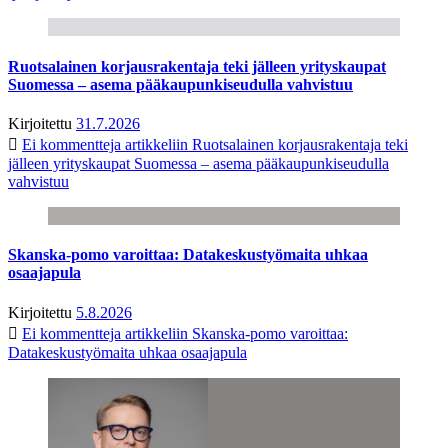
Ruotsalainen korjausrakentaja teki jälleen yrityskaupat
Suomessa – asema pääkaupunkiseudulla vahvistuu
Kirjoitettu
31.7.2026
Ei kommentteja
artikkeliin Ruotsalainen korjausrakentaja teki
jälleen yrityskaupat Suomessa – asema pääkaupunkiseudulla
vahvistuu
Skanska-pomo varoittaa: Datakeskustyömaita uhkaa
osaajapula
Kirjoitettu
5.8.2026
Ei kommentteja
artikkeliin Skanska-pomo varoittaa:
Datakeskustyömaita uhkaa osaajapula