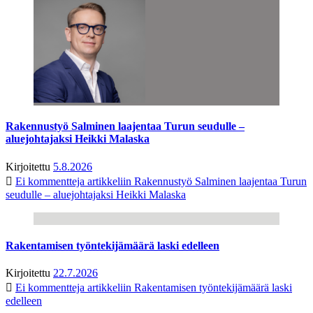
Rakennustyö Salminen laajentaa Turun seudulle –
aluejohtajaksi Heikki Malaska
Kirjoitettu
5.8.2026
Ei kommentteja
artikkeliin Rakennustyö Salminen laajentaa Turun
seudulle – aluejohtajaksi Heikki Malaska
Rakentamisen työntekijämäärä laski edelleen
Kirjoitettu
22.7.2026
Ei kommentteja
artikkeliin Rakentamisen työntekijämäärä laski
edelleen