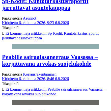
Sp-Kodit: Kuntotarkastusraportit
jarruttavat asuntokauppaa
Pääkategoria
Asunnot
Kirjoitettu 6. elokuuta 2026, 9:23
6.8.2026
Tilaajille
Ei kommentteja
artikkeliin Sp-Kodit: Kuntotarkastusraportit
jarruttavat asuntokauppaa
Peabille sairaalasaneeraus Vaasassa –
korjattavana arvokas suojelukohde
Pääkategoria
Korjausrakentaminen
Kirjoitettu 6. elokuuta 2026, 8:46
6.8.2026
Tilaajille
Ei kommentteja
artikkeliin Peabille sairaalasaneeraus Vaasassa –
korjattavana arvokas suojelukohde