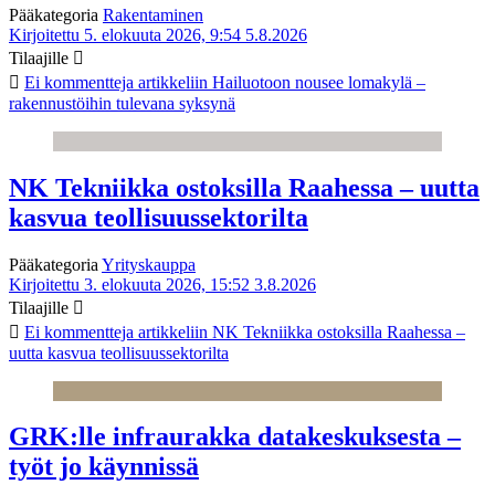
Pääkategoria
Rakentaminen
Kirjoitettu 5. elokuuta 2026, 9:54
5.8.2026
Tilaajille
Ei kommentteja
artikkeliin Hailuotoon nousee lomakylä –
rakennustöihin tulevana syksynä
NK Tekniikka ostoksilla Raahessa – uutta
kasvua teollisuussektorilta
Pääkategoria
Yrityskauppa
Kirjoitettu 3. elokuuta 2026, 15:52
3.8.2026
Tilaajille
Ei kommentteja
artikkeliin NK Tekniikka ostoksilla Raahessa –
uutta kasvua teollisuussektorilta
GRK:lle infraurakka datakeskuksesta –
työt jo käynnissä