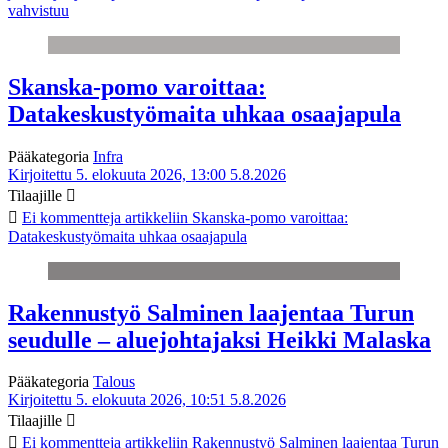
vahvistuu
Skanska-pomo varoittaa:
Datakeskustyömaita uhkaa osaajapula
Pääkategoria
Infra
Kirjoitettu 5. elokuuta 2026, 13:00
5.8.2026
Tilaajille
Ei kommentteja
artikkeliin Skanska-pomo varoittaa:
Datakeskustyömaita uhkaa osaajapula
Rakennustyö Salminen laajentaa Turun
seudulle – aluejohtajaksi Heikki Malaska
Pääkategoria
Talous
Kirjoitettu 5. elokuuta 2026, 10:51
5.8.2026
Tilaajille
Ei kommentteja
artikkeliin Rakennustyö Salminen laajentaa Turun