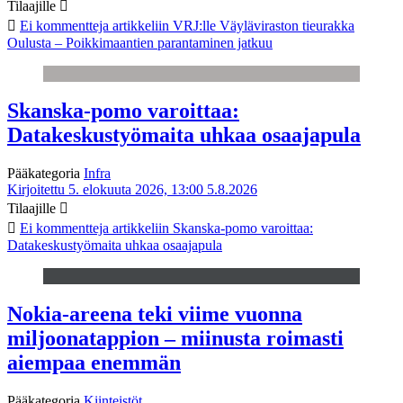
Tilaajille
Ei kommentteja
artikkeliin VRJ:lle Väyläviraston tieurakka
Oulusta – Poikkimaantien parantaminen jatkuu
Skanska-pomo varoittaa:
Datakeskustyömaita uhkaa osaajapula
Pääkategoria
Infra
Kirjoitettu 5. elokuuta 2026, 13:00
5.8.2026
Tilaajille
Ei kommentteja
artikkeliin Skanska-pomo varoittaa:
Datakeskustyömaita uhkaa osaajapula
Nokia-areena teki viime vuonna
miljoonatappion – miinusta roimasti
aiempaa enemmän
Pääkategoria
Kiinteistöt