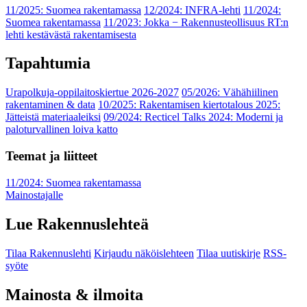
11/2025: Suomea rakentamassa
12/2024: INFRA-lehti
11/2024:
Suomea rakentamassa
11/2023: Jokka − Rakennusteollisuus RT:n
lehti kestävästä rakentamisesta
Tapahtumia
Urapolkuja-oppilaitoskiertue 2026-2027
05/2026: Vähähiilinen
rakentaminen & data
10/2025: Rakentamisen kiertotalous 2025:
Jätteistä materiaaleiksi
09/2024: Recticel Talks 2024: Moderni ja
paloturvallinen loiva katto
Teemat ja liitteet
11/2024: Suomea rakentamassa
Mainostajalle
Lue Rakennuslehteä
Tilaa Rakennuslehti
Kirjaudu näköislehteen
Tilaa uutiskirje
RSS-
syöte
Mainosta & ilmoita