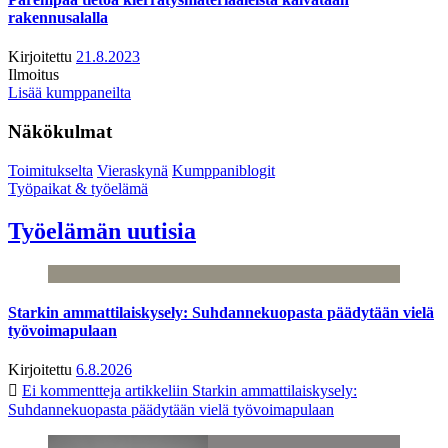
rakennusalalla
Kirjoitettu
21.8.2023
Ilmoitus
Lisää kumppaneilta
Näkökulmat
Toimitukselta
Vieraskynä
Kumppaniblogit
Työpaikat & työelämä
Työelämän uutisia
Starkin ammattilaiskysely: Suhdannekuopasta päädytään vielä
työvoimapulaan
Kirjoitettu
6.8.2026
Ei kommentteja
artikkeliin Starkin ammattilaiskysely:
Suhdannekuopasta päädytään vielä työvoimapulaan