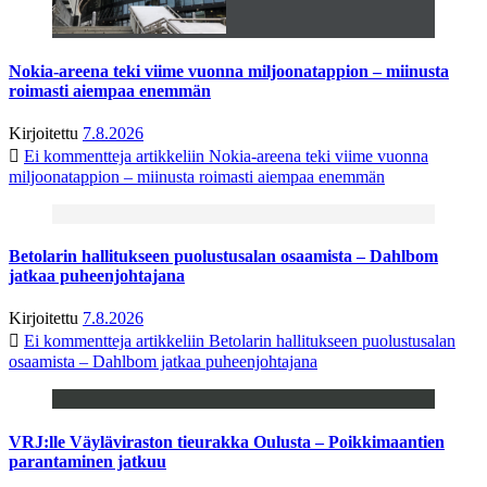
Nokia-areena teki viime vuonna miljoonatappion – miinusta
roimasti aiempaa enemmän
Kirjoitettu
7.8.2026
Ei kommentteja
artikkeliin Nokia-areena teki viime vuonna
miljoonatappion – miinusta roimasti aiempaa enemmän
Betolarin hallitukseen puolustusalan osaamista – Dahlbom
jatkaa puheenjohtajana
Kirjoitettu
7.8.2026
Ei kommentteja
artikkeliin Betolarin hallitukseen puolustusalan
osaamista – Dahlbom jatkaa puheenjohtajana
VRJ:lle Väyläviraston tieurakka Oulusta – Poikkimaantien
parantaminen jatkuu