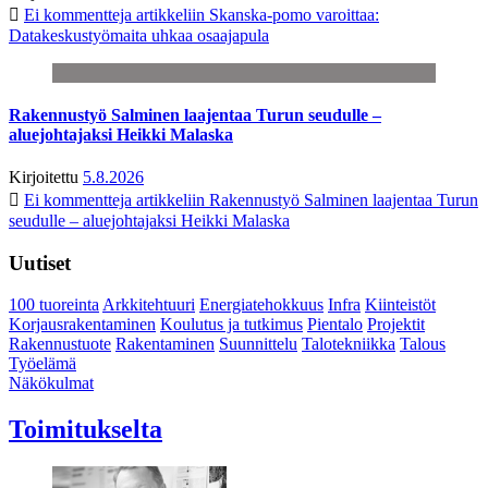
Ei kommentteja
artikkeliin Skanska-pomo varoittaa:
Datakeskustyömaita uhkaa osaajapula
Rakennustyö Salminen laajentaa Turun seudulle –
aluejohtajaksi Heikki Malaska
Kirjoitettu
5.8.2026
Ei kommentteja
artikkeliin Rakennustyö Salminen laajentaa Turun
seudulle – aluejohtajaksi Heikki Malaska
Uutiset
100 tuoreinta
Arkkitehtuuri
Energiatehokkuus
Infra
Kiinteistöt
Korjausrakentaminen
Koulutus ja tutkimus
Pientalo
Projektit
Rakennustuote
Rakentaminen
Suunnittelu
Talotekniikka
Talous
Työelämä
Näkökulmat
Toimitukselta