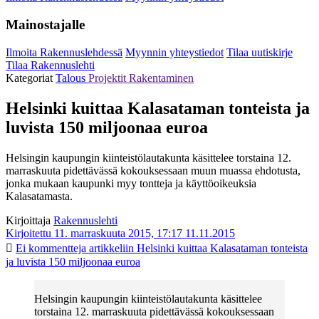
Mainostajalle
Ilmoita Rakennuslehdessä
Myynnin yhteystiedot
Tilaa uutiskirje
Tilaa Rakennuslehti
Kategoriat
Talous
Projektit
Rakentaminen
Helsinki kuittaa Kalasataman tonteista ja
luvista 150 miljoonaa euroa
Helsingin kaupungin kiinteistölautakunta käsittelee torstaina 12.
marraskuuta pidettävässä kokouksessaan muun muassa ehdotusta,
jonka mukaan kaupunki myy tontteja ja käyttöoikeuksia
Kalasatamasta.
Kirjoittaja
Rakennuslehti
Kirjoitettu 11. marraskuuta 2015, 17:17
11.11.2015
Ei kommentteja
artikkeliin Helsinki kuittaa Kalasataman tonteista
ja luvista 150 miljoonaa euroa
Helsingin kaupungin kiinteistölautakunta käsittelee
torstaina 12. marraskuuta pidettävässä kokouksessaan