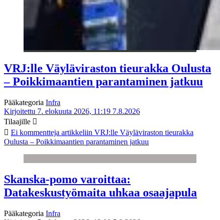
VRJ:lle Väyläviraston tieurakka Oulusta
– Poikkimaantien parantaminen jatkuu
Pääkategoria
Infra
Kirjoitettu 7. elokuuta 2026, 11:19
7.8.2026
Tilaajille
Ei kommentteja
artikkeliin VRJ:lle Väyläviraston tieurakka
Oulusta – Poikkimaantien parantaminen jatkuu
Skanska-pomo varoittaa:
Datakeskustyömaita uhkaa osaajapula
Pääkategoria
Infra