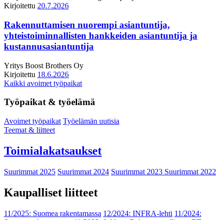
Kirjoitettu
20.7.2026
Rakennuttamisen nuorempi asiantuntija,
yhteistoiminnallisten hankkeiden asiantuntija ja
kustannusasiantuntija
Yritys
Boost Brothers Oy
Kirjoitettu
18.6.2026
Kaikki avoimet työpaikat
Työpaikat & työelämä
Avoimet työpaikat
Työelämän uutisia
Teemat & liitteet
Toimialakatsaukset
Suurimmat 2025
Suurimmat 2024
Suurimmat 2023
Suurimmat 2022
Kaupalliset liitteet
11/2025: Suomea rakentamassa
12/2024: INFRA-lehti
11/2024: