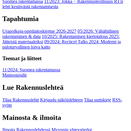
Suomea rakentamassa
11/2023: Jokka − Rakennusteollisuus RT:n
lehti kestävästä rakentamisesta
Tapahtumia
Urapolkuja-oppilaitoskiertue 2026-2027
05/2026: Vähähiilinen
rakentaminen & data
10/2025: Rakentamisen kiertotalous 2025:
Jätteistä materiaaleiksi
09/2024: Recticel Talks 2024: Moderni ja
paloturvallinen loiva katto
Teemat ja liitteet
11/2024: Suomea rakentamassa
Mainostajalle
Lue Rakennuslehteä
Tilaa Rakennuslehti
Kirjaudu näköislehteen
Tilaa uutiskirje
RSS-
syöte
Mainosta & ilmoita
Ilmoita Rakennuslehdessä
Myynnin yhteystiedot