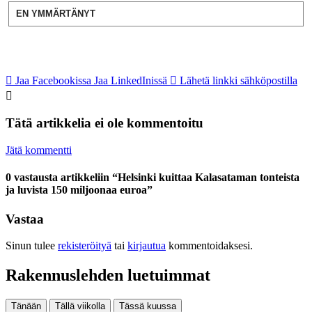
EN YMMÄRTÄNYT
Jaa Facebookissa
Jaa LinkedInissä
Lähetä linkki sähköpostilla
Tätä artikkelia ei ole kommentoitu
Jätä kommentti
0 vastausta artikkeliin “Helsinki kuittaa Kalasataman tonteista
ja luvista 150 miljoonaa euroa”
Vastaa
Sinun tulee
rekisteröityä
tai
kirjautua
kommentoidaksesi.
Rakennuslehden luetuimmat
Tänään
Tällä viikolla
Tässä kuussa