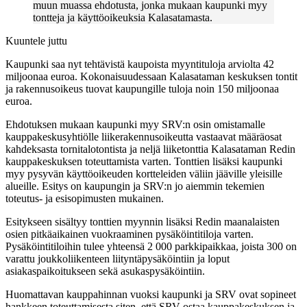
muun muassa ehdotusta, jonka mukaan kaupunki myy
tontteja ja käyttöoikeuksia Kalasatamasta.
Kuuntele juttu
Kaupunki saa nyt tehtävistä kaupoista myyntituloja arviolta 42
miljoonaa euroa. Kokonaisuudessaan Kalasataman keskuksen tontit
ja rakennusoikeus tuovat kaupungille tuloja noin 150 miljoonaa
euroa.
Ehdotuksen mukaan kaupunki myy SRV:n osin omistamalle
kauppakeskusyhtiölle liikerakennusoikeutta vastaavat määräosat
kahdeksasta tornitalotontista ja neljä liiketonttia Kalasataman Redin
kauppakeskuksen toteuttamista varten. Tonttien lisäksi kaupunki
myy pysyvän käyttöoikeuden kortteleiden väliin jääville yleisille
alueille. Esitys on kaupungin ja SRV:n jo aiemmin tekemien
toteutus- ja esisopimusten mukainen.
Esitykseen sisältyy tonttien myynnin lisäksi Redin maanalaisten
osien pitkäaikainen vuokraaminen pysäköintitiloja varten.
Pysäköintitiloihin tulee yhteensä 2 000 parkkipaikkaa, joista 300 on
varattu joukkoliikenteen liityntäpysäköintiin ja loput
asiakaspaikoitukseen sekä asukaspysäköintiin.
Huomattavan kauppahinnan vuoksi kaupunki ja SRV ovat sopineet
hankkeen toteuttamisesta siten, että SRV ostaa kauppakeskuksen ja