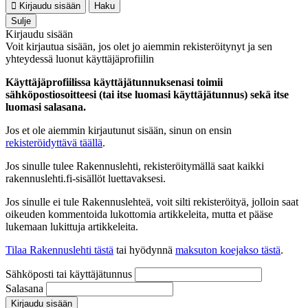
Kirjaudu sisään
Haku
Sulje
Kirjaudu sisään
Voit kirjautua sisään, jos olet jo aiemmin rekisteröitynyt ja sen
yhteydessä luonut käyttäjäprofiilin
Käyttäjäprofiilissa käyttäjätunnuksenasi toimii
sähköpostiosoitteesi (tai itse luomasi käyttäjätunnus) sekä itse
luomasi salasana.
Jos et ole aiemmin kirjautunut sisään, sinun on ensin
rekisteröidyttävä täällä
.
Jos sinulle tulee Rakennuslehti, rekisteröitymällä saat kaikki
rakennuslehti.fi-sisällöt luettavaksesi.
Jos sinulle ei tule Rakennuslehteä, voit silti rekisteröityä, jolloin saat
oikeuden kommentoida lukottomia artikkeleita, mutta et pääse
lukemaan lukittuja artikkeleita.
Tilaa Rakennuslehti tästä
tai hyödynnä
maksuton koejakso tästä
.
Sähköposti tai käyttäjätunnus
Salasana
Kirjaudu sisään