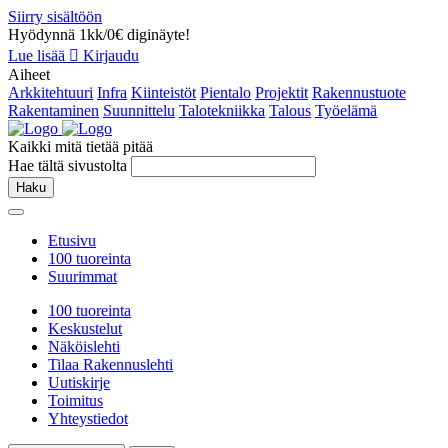
Siirry sisältöön
Hyödynnä 1kk/0€ diginäyte!
Lue lisää
Kirjaudu
Aiheet
Arkkitehtuuri
Infra
Kiinteistöt
Pientalo
Projektit
Rakennustuote
Rakentaminen
Suunnittelu
Talotekniikka
Talous
Työelämä
Kaikki mitä tietää pitää
Hae tältä sivustolta
Haku
Etusivu
100 tuoreinta
Suurimmat
100 tuoreinta
Keskustelut
Näköislehti
Tilaa Rakennuslehti
Uutiskirje
Toimitus
Yhteystiedot