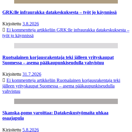
GRK:lle infraurakka datakeskuksesta – työt jo käynnissä
Kirjoitettu
3.8.2026
Ei kommentteja
artikkeliin GRK:lle infraurakka datakeskuksesta –
työt jo käynnissä
Ruotsalainen korjausrakentaja teki jälleen yrityskaupat
Suomessa – asema pääkaupunkiseudulla vahvistuu
Kirjoitettu
31.7.2026
Ei kommentteja
artikkeliin Ruotsalainen korjausrakentaja teki
jälleen yrityskaupat Suomessa – asema pääkaupunkiseudulla
vahvistuu
Skanska-pomo varoittaa: Datakeskustyömaita uhkaa
osaajapula
Kirjoitettu
5.8.2026