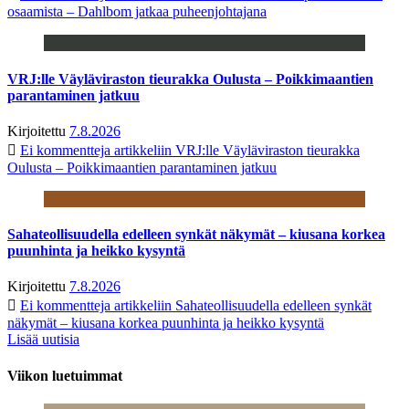
osaamista – Dahlbom jatkaa puheenjohtajana
VRJ:lle Väyläviraston tieurakka Oulusta – Poikkimaantien
parantaminen jatkuu
Kirjoitettu
7.8.2026
Ei kommentteja
artikkeliin VRJ:lle Väyläviraston tieurakka
Oulusta – Poikkimaantien parantaminen jatkuu
Sahateollisuudella edelleen synkät näkymät – kiusana korkea
puunhinta ja heikko kysyntä
Kirjoitettu
7.8.2026
Ei kommentteja
artikkeliin Sahateollisuudella edelleen synkät
näkymät – kiusana korkea puunhinta ja heikko kysyntä
Lisää uutisia
Viikon luetuimmat