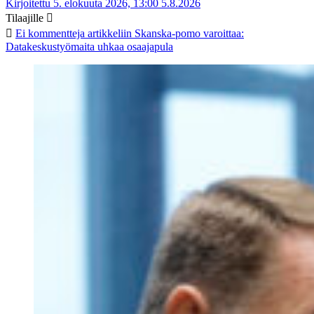
Kirjoitettu 5. elokuuta 2026, 13:00
5.8.2026
Tilaajille
Ei kommentteja
artikkeliin Skanska-pomo varoittaa:
Datakeskustyömaita uhkaa osaajapula