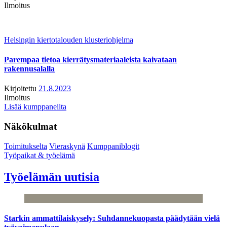
Ilmoitus
Helsingin kiertotalouden klusteriohjelma
Parempaa tietoa kierrätysmateriaaleista kaivataan
rakennusalalla
Kirjoitettu
21.8.2023
Ilmoitus
Lisää kumppaneilta
Näkökulmat
Toimitukselta
Vieraskynä
Kumppaniblogit
Työpaikat & työelämä
Työelämän uutisia
Starkin ammattilaiskysely: Suhdannekuopasta päädytään vielä