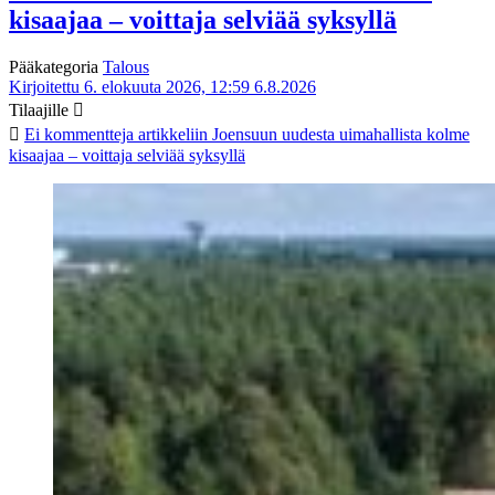
kisaajaa – voittaja selviää syksyllä
Pääkategoria
Talous
Kirjoitettu 6. elokuuta 2026, 12:59
6.8.2026
Tilaajille
Ei kommentteja
artikkeliin Joensuun uudesta uimahallista kolme
kisaajaa – voittaja selviää syksyllä