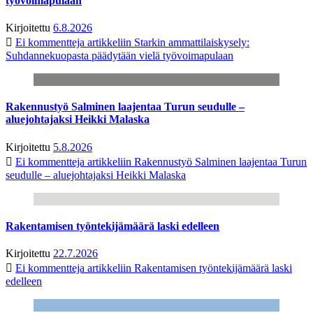
työvoimapulaan
Kirjoitettu
6.8.2026
Ei kommentteja
artikkeliin Starkin ammattilaiskysely:
Suhdannekuopasta päädytään vielä työvoimapulaan
Rakennustyö Salminen laajentaa Turun seudulle –
aluejohtajaksi Heikki Malaska
Kirjoitettu
5.8.2026
Ei kommentteja
artikkeliin Rakennustyö Salminen laajentaa Turun
seudulle – aluejohtajaksi Heikki Malaska
Rakentamisen työntekijämäärä laski edelleen
Kirjoitettu
22.7.2026
Ei kommentteja
artikkeliin Rakentamisen työntekijämäärä laski
edelleen