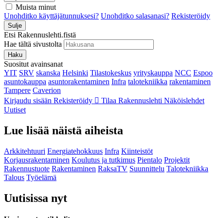
Muista minut
Unohditko käyttäjätunnuksesi?
Unohditko salasanasi?
Rekisteröidy
Sulje
Etsi Rakennuslehti.fistä
Hae tältä sivustolta
Haku
Suositut avainsanat
YIT
SRV
skanska
Helsinki
Tilastokeskus
yrityskauppa
NCC
Espoo
asuntokauppa
asuntorakentaminen
Infra
talotekniikka
rakentaminen
Tampere
Caverion
Kirjaudu sisään
Rekisteröidy
Tilaa Rakennuslehti
Näköislehdet
Uutiset
Lue lisää näistä aiheista
Arkkitehtuuri
Energiatehokkuus
Infra
Kiinteistöt
Korjausrakentaminen
Koulutus ja tutkimus
Pientalo
Projektit
Rakennustuote
Rakentaminen
RaksaTV
Suunnittelu
Talotekniikka
Talous
Työelämä
Uutisissa nyt