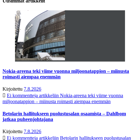
Uusimmat artikkelit
Nokia-areena teki viime vuonna miljoonatappion – miinusta
roimasti aiempaa enemmän
Kirjoitettu
7.8.2026
Ei kommentteja
artikkeliin Nokia-areena teki viime vuonna
miljoonatappion – miinusta roimasti aiempaa enemmän
Betolarin hallitukseen puolustusalan osaamista – Dahlbom
jatkaa puheenjohtajana
Kirjoitettu
7.8.2026
Ei kommentteja
artikkeliin Betolarin hallitukseen puolustusalan