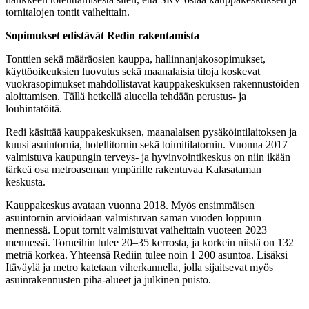
tornitalojen tontit vaiheittain.
Sopimukset edistävät Redin rakentamista
Tonttien sekä määräosien kauppa, hallinnanjakosopimukset,
käyttöoikeuksien luovutus sekä maanalaisia tiloja koskevat
vuokrasopimukset mahdollistavat kauppakeskuksen rakennustöiden
aloittamisen. Tällä hetkellä alueella tehdään perustus- ja
louhintatöitä.
Redi käsittää kauppakeskuksen, maanalaisen pysäköintilaitoksen ja
kuusi asuintornia, hotellitornin sekä toimitilatornin. Vuonna 2017
valmistuva kaupungin terveys- ja hyvinvointikeskus on niin ikään
tärkeä osa metroaseman ympärille rakentuvaa Kalasataman
keskusta.
Kauppakeskus avataan vuonna 2018. Myös ensimmäisen
asuintornin arvioidaan valmistuvan saman vuoden loppuun
mennessä. Loput tornit valmistuvat vaiheittain vuoteen 2023
mennessä. Torneihin tulee 20–35 kerrosta, ja korkein niistä on 132
metriä korkea. Yhteensä Rediin tulee noin 1 200 asuntoa. Lisäksi
Itäväylä ja metro katetaan viherkannella, jolla sijaitsevat myös
asuinrakennusten piha-alueet ja julkinen puisto.