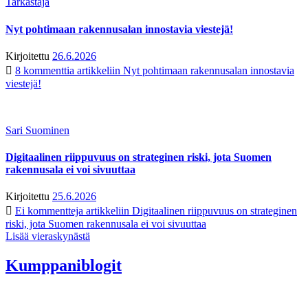
Tarkastaja
Nyt pohtimaan rakennusalan innostavia viestejä!
Kirjoitettu
26.6.2026
8 kommenttia
artikkeliin Nyt pohtimaan rakennusalan innostavia
viestejä!
Sari Suominen
Digitaalinen riippuvuus on strateginen riski, jota Suomen
rakennusala ei voi sivuuttaa
Kirjoitettu
25.6.2026
Ei kommentteja
artikkeliin Digitaalinen riippuvuus on strateginen
riski, jota Suomen rakennusala ei voi sivuuttaa
Lisää vieraskynästä
Kumppaniblogit