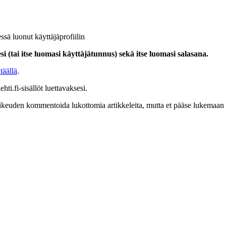
ssä luonut käyttäjäprofiilin
i (tai itse luomasi käyttäjätunnus) sekä itse luomasi salasana.
täällä
.
hti.fi-sisällöt luettavaksesi.
at oikeuden kommentoida lukottomia artikkeleita, mutta et pääse lukemaan l