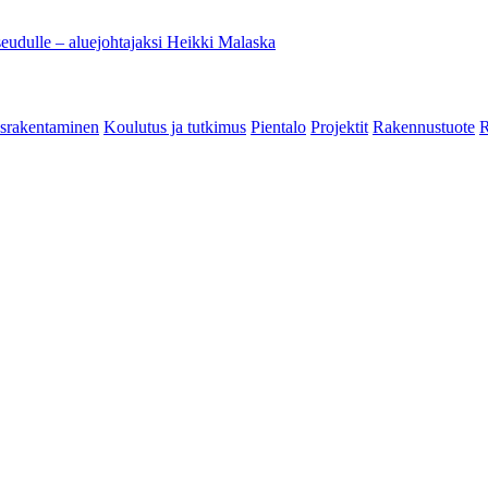
eudulle – aluejohtajaksi Heikki Malaska
srakentaminen
Koulutus ja tutkimus
Pientalo
Projektit
Rakennustuote
R