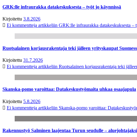
GRK:lle infraurakka datakeskuksesta – työt jo käynnissä
Kirjoitettu
3.8.2026
Ei kommentteja
artikkeliin GRK:lle infraurakka datakeskuksesta – t
Ruotsalainen korjausrakentaja teki jälleen yrityskaupat Suome
Kirjoitettu
31.7.2026
Ei kommentteja
artikkeliin Ruotsalainen korjausrakentaja teki jäl
Skanska-pomo varoittaa: Datakeskustyömaita uhkaa osaajapula
Kirjoitettu
5.8.2026
Ei kommentteja
artikkeliin Skanska-pomo varoittaa: Datakeskustyö
Rakennustyö Salminen laajentaa Turun seudulle – aluejohtajaks