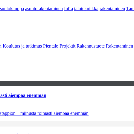
asuntokauppa
asuntorakentaminen
Infra
talotekniikka
rakentaminen
Tam
n
Koulutus ja tutkimus
Pientalo
Projektit
Rakennustuote
Rakentaminen
imasti aiempaa enemmän
natappion – miinusta roimasti aiempaa enemmän