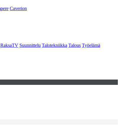
pere
Caverion
RaksaTV
Suunnittelu
Talotekniikka
Talous
Työelämä