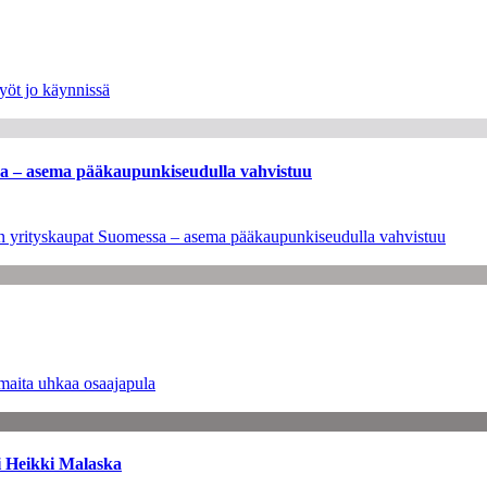
yöt jo käynnissä
ssa – asema pääkaupunkiseudulla vahvistuu
leen yrityskaupat Suomessa – asema pääkaupunkiseudulla vahvistuu
maita uhkaa osaajapula
i Heikki Malaska