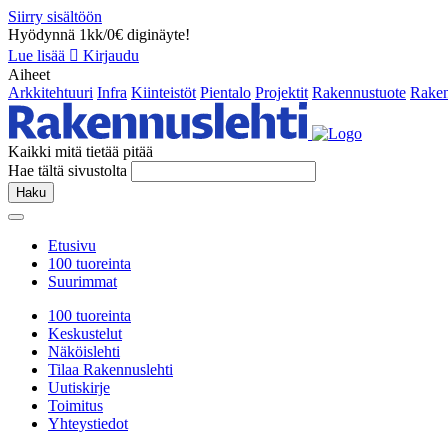
Siirry sisältöön
Hyödynnä 1kk/0€ diginäyte!
Lue lisää
Kirjaudu
Aiheet
Arkkitehtuuri
Infra
Kiinteistöt
Pientalo
Projektit
Rakennustuote
Raken
Kaikki mitä tietää pitää
Hae tältä sivustolta
Haku
Etusivu
100 tuoreinta
Suurimmat
100 tuoreinta
Keskustelut
Näköislehti
Tilaa Rakennuslehti
Uutiskirje
Toimitus
Yhteystiedot