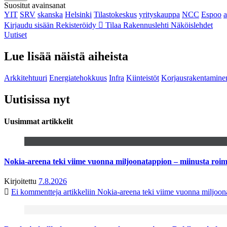
Suositut avainsanat
YIT
SRV
skanska
Helsinki
Tilastokeskus
yrityskauppa
NCC
Espoo
Kirjaudu sisään
Rekisteröidy
Tilaa Rakennuslehti
Näköislehdet
Uutiset
Lue lisää näistä aiheista
Arkkitehtuuri
Energiatehokkuus
Infra
Kiinteistöt
Korjausrakentamine
Uutisissa nyt
Uusimmat artikkelit
Nokia-areena teki viime vuonna miljoonatappion – miinusta ro
Kirjoitettu
7.8.2026
Ei kommentteja
artikkeliin Nokia-areena teki viime vuonna miljoo