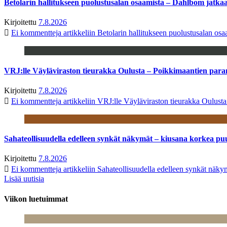
Betolarin hallitukseen puolustusalan osaamista – Dahlbom jatk
Kirjoitettu
7.8.2026
Ei kommentteja
artikkeliin Betolarin hallitukseen puolustusalan o
VRJ:lle Väyläviraston tieurakka Oulusta – Poikkimaantien par
Kirjoitettu
7.8.2026
Ei kommentteja
artikkeliin VRJ:lle Väyläviraston tieurakka Oulust
Sahateollisuudella edelleen synkät näkymät – kiusana korkea pu
Kirjoitettu
7.8.2026
Ei kommentteja
artikkeliin Sahateollisuudella edelleen synkät näk
Lisää uutisia
Viikon luetuimmat