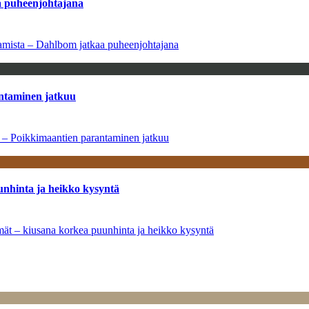
aa puheenjohtajana
saamista – Dahlbom jatkaa puheenjohtajana
antaminen jatkuu
a – Poikkimaantien parantaminen jatkuu
unhinta ja heikko kysyntä
ymät – kiusana korkea puunhinta ja heikko kysyntä