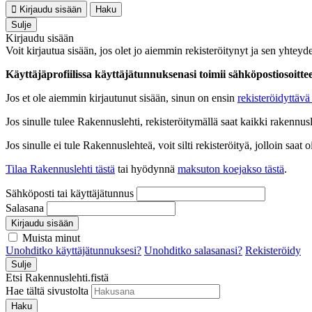
Kirjaudu sisään
Haku
Sulje
Kirjaudu sisään
Voit kirjautua sisään, jos olet jo aiemmin rekisteröitynyt ja sen yhteyde
Käyttäjäprofiilissa käyttäjätunnuksenasi toimii sähköpostiosoittees
Jos et ole aiemmin kirjautunut sisään, sinun on ensin
rekisteröidyttävä 
Jos sinulle tulee Rakennuslehti, rekisteröitymällä saat kaikki rakennusle
Jos sinulle ei tule Rakennuslehteä, voit silti rekisteröityä, jolloin sa
Tilaa Rakennuslehti tästä
tai hyödynnä
maksuton koejakso tästä
.
Sähköposti tai käyttäjätunnus
Salasana
Kirjaudu sisään
Muista minut
Unohditko käyttäjätunnuksesi?
Unohditko salasanasi?
Rekisteröidy
Sulje
Etsi Rakennuslehti.fistä
Hae tältä sivustolta
Haku