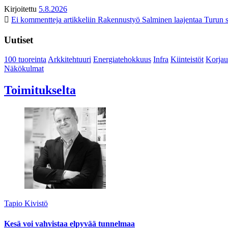
Kirjoitettu
5.8.2026
Ei kommentteja
artikkeliin Rakennustyö Salminen laajentaa Turun s
Uutiset
100 tuoreinta
Arkkitehtuuri
Energiatehokkuus
Infra
Kiinteistöt
Korjau
Näkökulmat
Toimitukselta
Tapio Kivistö
Kesä voi vahvistaa elpyvää tunnelmaa