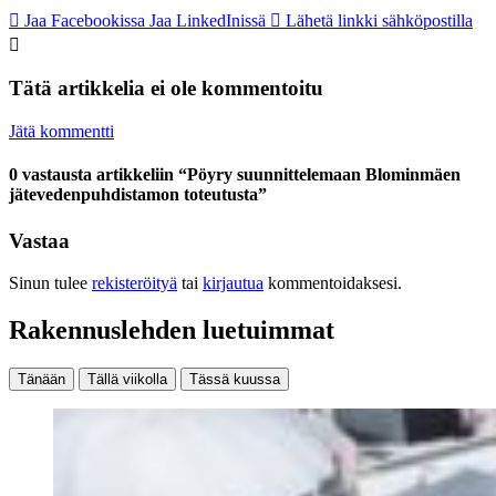
Jaa Facebookissa
Jaa LinkedInissä
Lähetä linkki sähköpostilla
Tätä artikkelia ei ole kommentoitu
Jätä kommentti
0 vastausta artikkeliin “Pöyry suunnittelemaan Blominmäen
jätevedenpuhdistamon toteutusta”
Vastaa
Sinun tulee
rekisteröityä
tai
kirjautua
kommentoidaksesi.
Rakennuslehden luetuimmat
Tänään
Tällä viikolla
Tässä kuussa