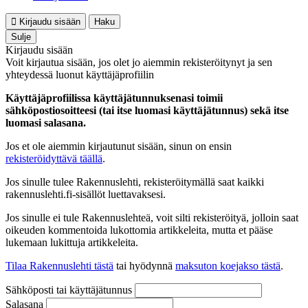
Kirjaudu sisään
Haku
Sulje
Kirjaudu sisään
Voit kirjautua sisään, jos olet jo aiemmin rekisteröitynyt ja sen
yhteydessä luonut käyttäjäprofiilin
Käyttäjäprofiilissa käyttäjätunnuksenasi toimii
sähköpostiosoitteesi (tai itse luomasi käyttäjätunnus) sekä itse
luomasi salasana.
Jos et ole aiemmin kirjautunut sisään, sinun on ensin
rekisteröidyttävä täällä
.
Jos sinulle tulee Rakennuslehti, rekisteröitymällä saat kaikki
rakennuslehti.fi-sisällöt luettavaksesi.
Jos sinulle ei tule Rakennuslehteä, voit silti rekisteröityä, jolloin saat
oikeuden kommentoida lukottomia artikkeleita, mutta et pääse
lukemaan lukittuja artikkeleita.
Tilaa Rakennuslehti tästä
tai hyödynnä
maksuton koejakso tästä
.
Sähköposti tai käyttäjätunnus
Salasana