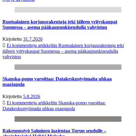
Ruotsalainen korjausrakentaja teki jälleen yrityskaupat
Suomessa – asema pääkaupunkiseudulla vahvistuu
Kirjoitettu
31.7.2026
Ei kommentteja
artikkeliin Ruotsalainen korjausrakentaja teki
jälleen yrityskaupat Suomessa – asema pääkaupunkiseudulla
vahvistuu
Skanska-pomo varoittaa: Datakeskustyömaita uhkaa
osaajapula
Kirjoitettu
5.8.2026
Ei kommentteja
artikkeliin Skanska-pomo varoittaa:
Datakeskustyömaita uhkaa osaajapula
Rakennustyö Salminen laajentaa Turun seudulle –