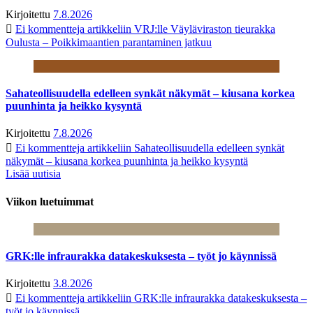
Kirjoitettu
7.8.2026
Ei kommentteja
artikkeliin VRJ:lle Väyläviraston tieurakka
Oulusta – Poikkimaantien parantaminen jatkuu
Sahateollisuudella edelleen synkät näkymät – kiusana korkea
puunhinta ja heikko kysyntä
Kirjoitettu
7.8.2026
Ei kommentteja
artikkeliin Sahateollisuudella edelleen synkät
näkymät – kiusana korkea puunhinta ja heikko kysyntä
Lisää uutisia
Viikon luetuimmat
GRK:lle infraurakka datakeskuksesta – työt jo käynnissä
Kirjoitettu
3.8.2026
Ei kommentteja
artikkeliin GRK:lle infraurakka datakeskuksesta –
työt jo käynnissä