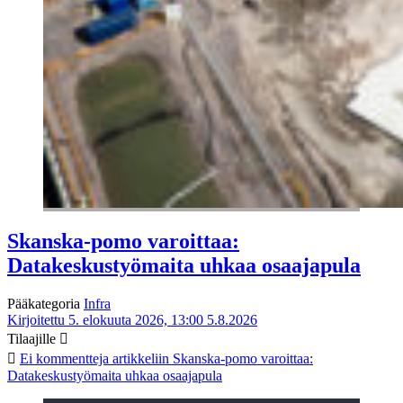
Skanska-pomo varoittaa:
Datakeskustyömaita uhkaa osaajapula
Pääkategoria
Infra
Kirjoitettu 5. elokuuta 2026, 13:00
5.8.2026
Tilaajille
Ei kommentteja
artikkeliin Skanska-pomo varoittaa:
Datakeskustyömaita uhkaa osaajapula