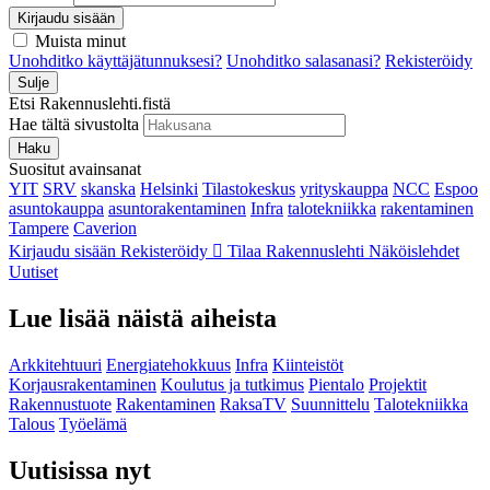
Kirjaudu sisään
Muista minut
Unohditko käyttäjätunnuksesi?
Unohditko salasanasi?
Rekisteröidy
Sulje
Etsi Rakennuslehti.fistä
Hae tältä sivustolta
Haku
Suositut avainsanat
YIT
SRV
skanska
Helsinki
Tilastokeskus
yrityskauppa
NCC
Espoo
asuntokauppa
asuntorakentaminen
Infra
talotekniikka
rakentaminen
Tampere
Caverion
Kirjaudu sisään
Rekisteröidy
Tilaa Rakennuslehti
Näköislehdet
Uutiset
Lue lisää näistä aiheista
Arkkitehtuuri
Energiatehokkuus
Infra
Kiinteistöt
Korjausrakentaminen
Koulutus ja tutkimus
Pientalo
Projektit
Rakennustuote
Rakentaminen
RaksaTV
Suunnittelu
Talotekniikka
Talous
Työelämä
Uutisissa nyt