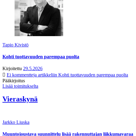
Tapio Kivistö
Kohti tuottavuuden parempaa puolta
Kirjoitettu
29.5.2026
Ei kommentteja
artikkeliin Kohti tuottavuuden parempaa puolta
Pääkirjoitus
Lisää toimitukselta
Vieraskynä
Jarkko Liuska
Muuntojoustava suunnittelu lisää rakennuttajan liikkumavaraa