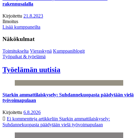
rakennusalalla
Kirjoitettu
21.8.2023
Ilmoitus
Lisää kumppaneilta
Näkökulmat
Toimitukselta
Vieraskynä
Kumppaniblogit
Työpaikat & työelämä
Työelämän uutisia
Starkin ammattilaiskysely: Suhdannekuopasta päädytään vielä
työvoimapulaan
Kirjoitettu
6.8.2026
Ei kommentteja
artikkeliin Starkin ammattilaiskysely:
Suhdannekuopasta päädytään vielä työvoimapulaan