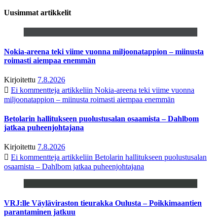
Uusimmat artikkelit
Nokia-areena teki viime vuonna miljoonatappion – miinusta
roimasti aiempaa enemmän
Kirjoitettu
7.8.2026
Ei kommentteja
artikkeliin Nokia-areena teki viime vuonna
miljoonatappion – miinusta roimasti aiempaa enemmän
Betolarin hallitukseen puolustusalan osaamista – Dahlbom
jatkaa puheenjohtajana
Kirjoitettu
7.8.2026
Ei kommentteja
artikkeliin Betolarin hallitukseen puolustusalan
osaamista – Dahlbom jatkaa puheenjohtajana
VRJ:lle Väyläviraston tieurakka Oulusta – Poikkimaantien
parantaminen jatkuu