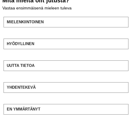
Mitä mieltä olit jutusta?
Vastaa ensimmäisenä mieleen tuleva
MIELENKIINTOINEN
HYÖDYLLINEN
UUTTA TIETOA
YHDENTEKEVÄ
EN YMMÄRTÄNYT