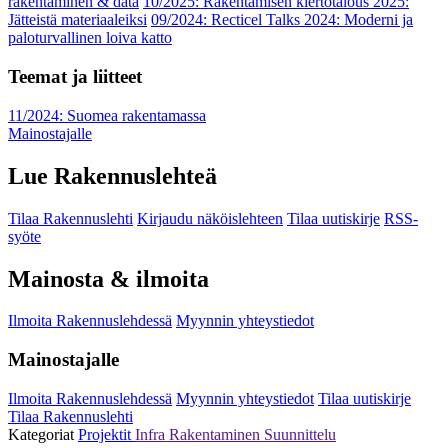
rakentaminen & data
10/2025: Rakentamisen kiertotalous 2025:
Jätteistä materiaaleiksi
09/2024: Recticel Talks 2024: Moderni ja
paloturvallinen loiva katto
Teemat ja liitteet
11/2024: Suomea rakentamassa
Mainostajalle
Lue Rakennuslehteä
Tilaa Rakennuslehti
Kirjaudu näköislehteen
Tilaa uutiskirje
RSS-
syöte
Mainosta & ilmoita
Ilmoita Rakennuslehdessä
Myynnin yhteystiedot
Mainostajalle
Ilmoita Rakennuslehdessä
Myynnin yhteystiedot
Tilaa uutiskirje
Tilaa Rakennuslehti
Kategoriat
Projektit
Infra
Rakentaminen
Suunnittelu