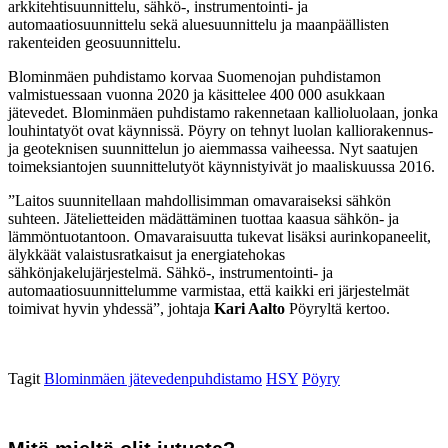
arkkitehtisuunnittelu, sähkö-, instrumentointi- ja
automaatiosuunnittelu sekä aluesuunnittelu ja maanpäällisten
rakenteiden geosuunnittelu.
Blominmäen puhdistamo korvaa Suomenojan puhdistamon
valmistuessaan vuonna 2020 ja käsittelee 400 000 asukkaan
jätevedet. Blominmäen puhdistamo rakennetaan kallioluolaan, jonka
louhintatyöt ovat käynnissä. Pöyry on tehnyt luolan kalliorakennus-
ja geoteknisen suunnittelun jo aiemmassa vaiheessa. Nyt saatujen
toimeksiantojen suunnittelutyöt käynnistyivät jo maaliskuussa 2016.
”Laitos suunnitellaan mahdollisimman omavaraiseksi sähkön
suhteen. Jätelietteiden mädättäminen tuottaa kaasua sähkön- ja
lämmöntuotantoon. Omavaraisuutta tukevat lisäksi aurinkopaneelit,
älykkäät valaistusratkaisut ja energiatehokas
sähkönjakelujärjestelmä. Sähkö-, instrumentointi- ja
automaatiosuunnittelumme varmistaa, että kaikki eri järjestelmät
toimivat hyvin yhdessä”, johtaja
Kari Aalto
Pöyryltä kertoo.
Tagit
Blominmäen jätevedenpuhdistamo
HSY
Pöyry