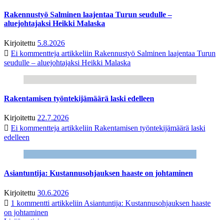
Rakennustyö Salminen laajentaa Turun seudulle –
aluejohtajaksi Heikki Malaska
Kirjoitettu
5.8.2026
Ei kommentteja
artikkeliin Rakennustyö Salminen laajentaa Turun
seudulle – aluejohtajaksi Heikki Malaska
Rakentamisen työntekijämäärä laski edelleen
Kirjoitettu
22.7.2026
Ei kommentteja
artikkeliin Rakentamisen työntekijämäärä laski
edelleen
Asiantuntija: Kustannusohjauksen haaste on johtaminen
Kirjoitettu
30.6.2026
1 kommentti
artikkeliin Asiantuntija: Kustannusohjauksen haaste
on johtaminen