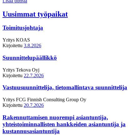
Lisää uutisia
Uusimmat työpaikat
Toimitusjohtaja
Yritys
KOAS
Kirjoitettu
3.8.2026
Suunnittelupäällikkö
Yritys
Tekova Oyj
Kirjoitettu
22.7.2026
Vastuusuunnittelija, tietomallintava suunnittelija
Yritys
FCG Finnish Consulting Group Oy
Kirjoitettu
20.7.2026
Rakennuttamisen nuorempi asiantuntija,
yhteistoiminnallisten hankkeiden asiantuntija ja
kustannusasiantuntija