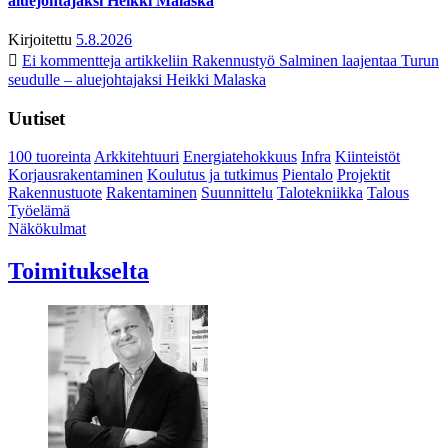
aluejohtajaksi Heikki Malaska
Kirjoitettu
5.8.2026
Ei kommentteja
artikkeliin Rakennustyö Salminen laajentaa Turun
seudulle – aluejohtajaksi Heikki Malaska
Uutiset
100 tuoreinta
Arkkitehtuuri
Energiatehokkuus
Infra
Kiinteistöt
Korjausrakentaminen
Koulutus ja tutkimus
Pientalo
Projektit
Rakennustuote
Rakentaminen
Suunnittelu
Talotekniikka
Talous
Työelämä
Näkökulmat
Toimitukselta