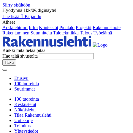
Siirry sisältöön
Hyödynnä 1kk/0€ diginäyte!
Lue lisää
Kirjaudu
Aiheet
Arkkitehtuuri
Infra
Kiinteistöt
Pientalo
Projektit
Rakennustuote
Rakentaminen
Suunnittelu
Talotekniikka
Talous
Työelämä
Kaikki mitä tietää pitää
Hae tältä sivustolta
Haku
Etusivu
100 tuoreinta
Suurimmat
100 tuoreinta
Keskustelut
Näköislehti
Tilaa Rakennuslehti
Uutiskirje
Toimitus
Yhteystiedot