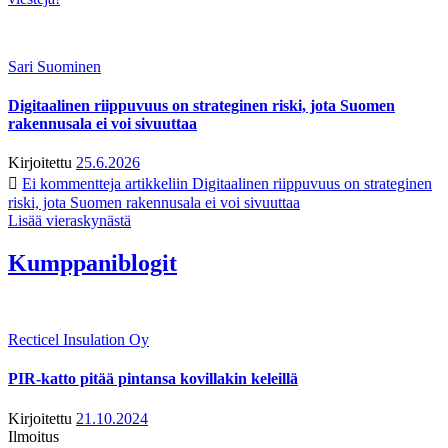
Sari Suominen
Digitaalinen riippuvuus on strateginen riski, jota Suomen
rakennusala ei voi sivuuttaa
Kirjoitettu
25.6.2026
Ei kommentteja
artikkeliin Digitaalinen riippuvuus on strateginen
riski, jota Suomen rakennusala ei voi sivuuttaa
Lisää vieraskynästä
Kumppaniblogit
Recticel Insulation Oy
PIR-katto pitää pintansa kovillakin keleillä
Kirjoitettu
21.10.2024
Ilmoitus