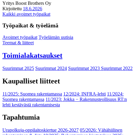
Yritys
Boost Brothers Oy
Kirjoitettu
18.6.2026
Kaikki avoimet työpaikat
Työpaikat & työelämä
Avoimet työpaikat
Työelämän uutisia
Teemat & liitteet
Toimialakatsaukset
Suurimmat 2025
Suurimmat 2024
Suurimmat 2023
Suurimmat 2022
Kaupalliset liitteet
11/2025: Suomea rakentamassa
12/2024: INFRA-lehti
11/2024:
Suomea rakentamassa
11/2023: Jokka − Rakennusteollisuus RT:n
lehti kestävästä rakentamisesta
Tapahtumia
Urapolkuja-oppilaitoskiertue 2026-2027
05/2026: Vähähiilinen