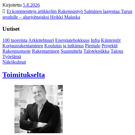
Kirjoitettu
5.8.2026
Ei kommentteja
artikkeliin Rakennustyö Salminen laajentaa Turun
seudulle – aluejohtajaksi Heikki Malaska
Uutiset
100 tuoreinta
Arkkitehtuuri
Energiatehokkuus
Infra
Kiinteistöt
Korjausrakentaminen
Koulutus ja tutkimus
Pientalo
Projektit
Rakennustuote
Rakentaminen
Suunnittelu
Talotekniikka
Talous
Työelämä
Näkökulmat
Toimitukselta