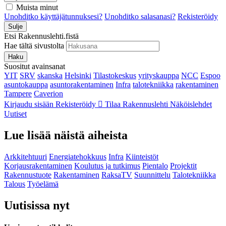
Muista minut
Unohditko käyttäjätunnuksesi?
Unohditko salasanasi?
Rekisteröidy
Sulje
Etsi Rakennuslehti.fistä
Hae tältä sivustolta
Haku
Suositut avainsanat
YIT
SRV
skanska
Helsinki
Tilastokeskus
yrityskauppa
NCC
Espoo
asuntokauppa
asuntorakentaminen
Infra
talotekniikka
rakentaminen
Tampere
Caverion
Kirjaudu sisään
Rekisteröidy
Tilaa Rakennuslehti
Näköislehdet
Uutiset
Lue lisää näistä aiheista
Arkkitehtuuri
Energiatehokkuus
Infra
Kiinteistöt
Korjausrakentaminen
Koulutus ja tutkimus
Pientalo
Projektit
Rakennustuote
Rakentaminen
RaksaTV
Suunnittelu
Talotekniikka
Talous
Työelämä
Uutisissa nyt