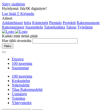
Siirry sisältöön
Hyödynnä 1kk/0€ diginäyte!
Lue lisää
Kirjaudu
Aiheet
Arkkitehtuuri
Infra
Kiinteistöt
Pientalo
Projektit
Rakennustuote
Rakentaminen
Suunnittelu
Talotekniikka
Talous
Työelämä
Kaikki mitä tietää pitää
Hae tältä sivustolta
Haku
Etusivu
100 tuoreinta
Suurimmat
100 tuoreinta
Keskustelut
Näköislehti
Tilaa Rakennuslehti
Uutiskirje
Toimitus
Yhteystiedot