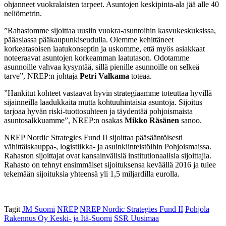
ohjanneet vuokralaisten tarpeet. Asuntojen keskipinta-ala jää alle 40
neliömetrin.
”Rahastomme sijoittaa uusiin vuokra-asuntoihin kasvukeskuksissa,
pääasiassa pääkaupunkiseudulla. Olemme kehittäneet
korkeatasoisen laatukonseptin ja uskomme, että myös asiakkaat
noteeraavat asuntojen korkeamman laatutason. Odotamme
asunnoille vahvaa kysyntää, sillä pienille asunnoille on selkeä
tarve”, NREP:n johtaja
Petri Valkama
toteaa.
”Hankitut kohteet vastaavat hyvin strategiaamme toteuttaa hyvillä
sijainneilla laadukkaita mutta kohtuuhintaisia asuntoja. Sijoitus
tarjoaa hyvän riski-tuottosuhteen ja täydentää pohjoismaista
asuntosalkkuamme”, NREP:n osakas
Mikko Räsänen
sanoo.
NREP Nordic Strategies Fund II sijoittaa pääsääntöisesti
vähittäiskauppa-, logistiikka- ja asuinkiinteistöihin Pohjoismaissa.
Rahaston sijoittajat ovat kansainvälisiä institutionaalisia sijoittajia.
Rahasto on tehnyt ensimmäiset sijoituksensa keväällä 2016 ja tulee
tekemään sijoituksia yhteensä yli 1,5 miljardilla eurolla.
Tagit
JM Suomi
NREP
NREP Nordic Strategies Fund II
Pohjola
Rakennus Oy Keski- ja Itä-Suomi
SSR Uusimaa