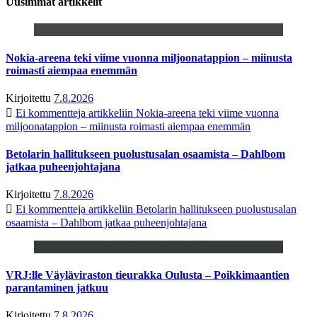
Uusimmat artikkelit
Nokia-areena teki viime vuonna miljoonatappion – miinusta
roimasti aiempaa enemmän
Kirjoitettu
7.8.2026
Ei kommentteja
artikkeliin Nokia-areena teki viime vuonna
miljoonatappion – miinusta roimasti aiempaa enemmän
Betolarin hallitukseen puolustusalan osaamista – Dahlbom
jatkaa puheenjohtajana
Kirjoitettu
7.8.2026
Ei kommentteja
artikkeliin Betolarin hallitukseen puolustusalan
osaamista – Dahlbom jatkaa puheenjohtajana
VRJ:lle Väyläviraston tieurakka Oulusta – Poikkimaantien
parantaminen jatkuu
Kirjoitettu
7.8.2026