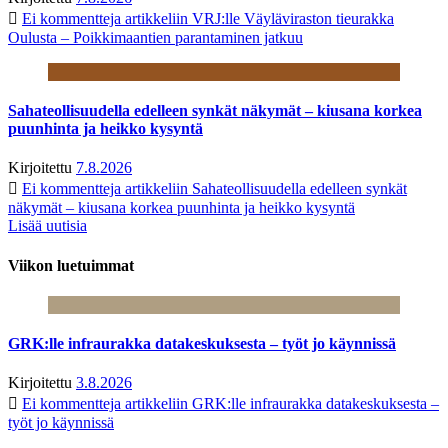
Ei kommentteja
artikkeliin VRJ:lle Väyläviraston tieurakka
Oulusta – Poikkimaantien parantaminen jatkuu
Sahateollisuudella edelleen synkät näkymät – kiusana korkea
puunhinta ja heikko kysyntä
Kirjoitettu
7.8.2026
Ei kommentteja
artikkeliin Sahateollisuudella edelleen synkät
näkymät – kiusana korkea puunhinta ja heikko kysyntä
Lisää uutisia
Viikon luetuimmat
GRK:lle infraurakka datakeskuksesta – työt jo käynnissä
Kirjoitettu
3.8.2026
Ei kommentteja
artikkeliin GRK:lle infraurakka datakeskuksesta –
työt jo käynnissä