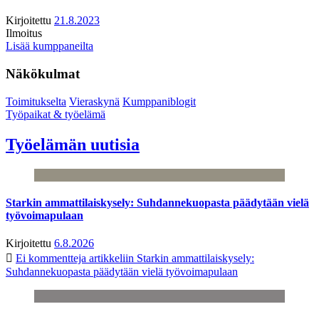
Kirjoitettu
21.8.2023
Ilmoitus
Lisää kumppaneilta
Näkökulmat
Toimitukselta
Vieraskynä
Kumppaniblogit
Työpaikat & työelämä
Työelämän uutisia
Starkin ammattilaiskysely: Suhdannekuopasta päädytään vielä
työvoimapulaan
Kirjoitettu
6.8.2026
Ei kommentteja
artikkeliin Starkin ammattilaiskysely:
Suhdannekuopasta päädytään vielä työvoimapulaan