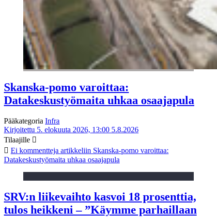
Skanska-pomo varoittaa:
Datakeskustyömaita uhkaa osaajapula
Pääkategoria
Infra
Kirjoitettu 5. elokuuta 2026, 13:00
5.8.2026
Tilaajille
Ei kommentteja
artikkeliin Skanska-pomo varoittaa:
Datakeskustyömaita uhkaa osaajapula
SRV:n liikevaihto kasvoi 18 prosenttia,
tulos heikkeni – ”Käymme parhaillaan