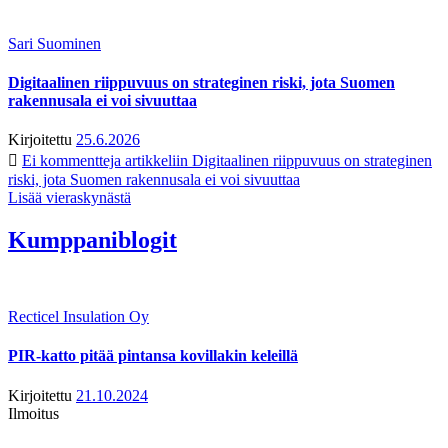
Sari Suominen
Digitaalinen riippuvuus on strateginen riski, jota Suomen
rakennusala ei voi sivuuttaa
Kirjoitettu
25.6.2026
Ei kommentteja
artikkeliin Digitaalinen riippuvuus on strateginen
riski, jota Suomen rakennusala ei voi sivuuttaa
Lisää vieraskynästä
Kumppaniblogit
Recticel Insulation Oy
PIR-katto pitää pintansa kovillakin keleillä
Kirjoitettu
21.10.2024
Ilmoitus