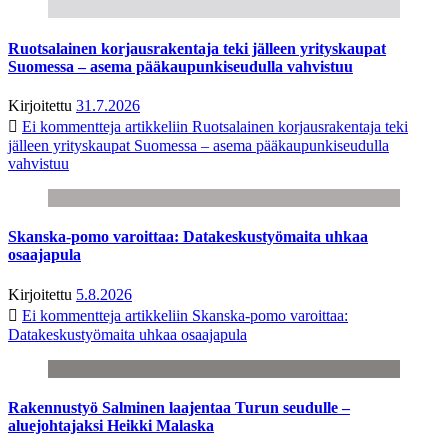
Ruotsalainen korjausrakentaja teki jälleen yrityskaupat
Suomessa – asema pääkaupunkiseudulla vahvistuu
Kirjoitettu
31.7.2026
Ei kommentteja
artikkeliin Ruotsalainen korjausrakentaja teki
jälleen yrityskaupat Suomessa – asema pääkaupunkiseudulla
vahvistuu
Skanska-pomo varoittaa: Datakeskustyömaita uhkaa
osaajapula
Kirjoitettu
5.8.2026
Ei kommentteja
artikkeliin Skanska-pomo varoittaa:
Datakeskustyömaita uhkaa osaajapula
Rakennustyö Salminen laajentaa Turun seudulle –
aluejohtajaksi Heikki Malaska