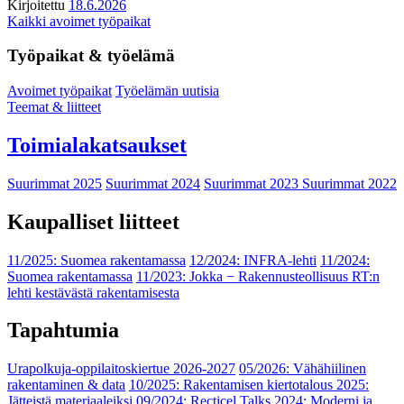
Kirjoitettu
18.6.2026
Kaikki avoimet työpaikat
Työpaikat & työelämä
Avoimet työpaikat
Työelämän uutisia
Teemat & liitteet
Toimialakatsaukset
Suurimmat 2025
Suurimmat 2024
Suurimmat 2023
Suurimmat 2022
Kaupalliset liitteet
11/2025: Suomea rakentamassa
12/2024: INFRA-lehti
11/2024:
Suomea rakentamassa
11/2023: Jokka − Rakennusteollisuus RT:n
lehti kestävästä rakentamisesta
Tapahtumia
Urapolkuja-oppilaitoskiertue 2026-2027
05/2026: Vähähiilinen
rakentaminen & data
10/2025: Rakentamisen kiertotalous 2025:
Jätteistä materiaaleiksi
09/2024: Recticel Talks 2024: Moderni ja