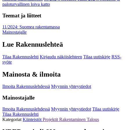
paloturvallinen loiva katto
Teemat ja liitteet
11/2024: Suomea rakentamassa
Mainostajalle
Lue Rakennuslehteä
Tilaa Rakennuslehti
Kirjaudu näköislehteen
Tilaa uutiskirje
RSS-
syöte
Mainosta & ilmoita
Ilmoita Rakennuslehdessä
Myynnin yhteystiedot
Mainostajalle
Ilmoita Rakennuslehdessä
Myynnin yhteystiedot
Tilaa uutiskirje
Tilaa Rakennuslehti
Kategoriat
Kiinteistöt
Projektit
Rakentaminen
Talous