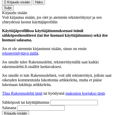
Kirjaudu sisään
Haku
Sulje
Kirjaudu sisään
Voit kirjautua sisään, jos olet jo aiemmin rekisteröitynyt ja sen
yhteydessä luonut käyttäjäprofiilin
Käyttäjäprofiilissa käyttäjätunnuksenasi toimii
sähköpostiosoitteesi (tai itse luomasi käyttäjätunnus) sekä itse
luomasi salasana.
Jos et ole aiemmin kirjautunut sisään, sinun on ensin
rekisteröidyttävä täällä
.
Jos sinulle tulee Rakennuslehti, rekisteröitymällä saat kaikki
rakennuslehti.fi-sisällöt luettavaksesi.
Jos sinulle ei tule Rakennuslehteä, voit silti rekisteröityä, jolloin saat
oikeuden kommentoida lukottomia artikkeleita, mutta et pääse
lukemaan lukittuja artikkeleita.
Tilaa Rakennuslehti tästä
tai hyödynnä
maksuton koejakso tästä
.
Sähköposti tai käyttäjätunnus
Salasana
Kirjaudu sisään