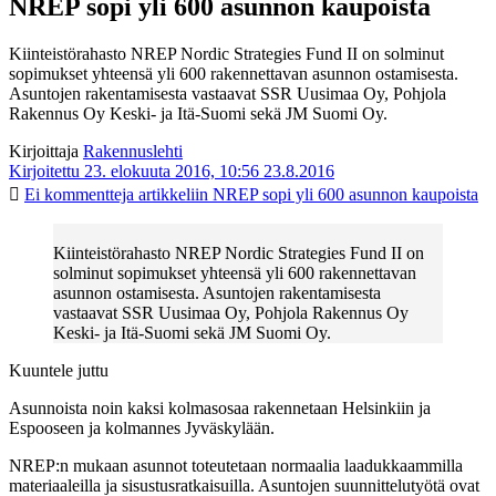
NREP sopi yli 600 asunnon kaupoista
Kiinteistörahasto NREP Nordic Strategies Fund II on solminut
sopimukset yhteensä yli 600 rakennettavan asunnon ostamisesta.
Asuntojen rakentamisesta vastaavat SSR Uusimaa Oy, Pohjola
Rakennus Oy Keski- ja Itä-Suomi sekä JM Suomi Oy.
Kirjoittaja
Rakennuslehti
Kirjoitettu 23. elokuuta 2016, 10:56
23.8.2016
Ei kommentteja
artikkeliin NREP sopi yli 600 asunnon kaupoista
Kiinteistörahasto NREP Nordic Strategies Fund II on
solminut sopimukset yhteensä yli 600 rakennettavan
asunnon ostamisesta. Asuntojen rakentamisesta
vastaavat SSR Uusimaa Oy, Pohjola Rakennus Oy
Keski- ja Itä-Suomi sekä JM Suomi Oy.
Kuuntele juttu
Asunnoista noin kaksi kolmasosaa rakennetaan Helsinkiin ja
Espooseen ja kolmannes Jyväskylään.
NREP:n mukaan asunnot toteutetaan normaalia laadukkaammilla
materiaaleilla ja sisustusratkaisuilla. Asuntojen suunnittelutyötä ovat